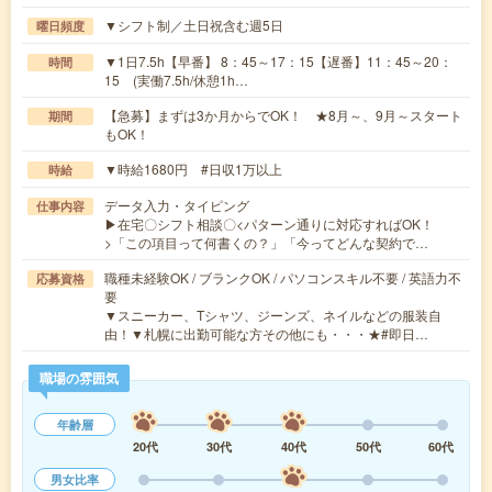
▼シフト制／土日祝含む週5日
曜日頻度
▼1日7.5h【早番】 8：45～17：15【遅番】11：45～20：
時間
15 (実働7.5h/休憩1h…
【急募】まずは3か月からでOK！ ★8月～、9月～スタート
期間
もOK！
▼時給1680円 #日収1万以上
時給
データ入力・タイピング
仕事内容
▶在宅〇シフト相談〇<パターン通りに対応すればOK！
>「この項目って何書くの？」「今ってどんな契約で…
職種未経験OK / ブランクOK / パソコンスキル不要 / 英語力不
応募資格
要
▼スニーカー、Tシャツ、ジーンズ、ネイルなどの服装自
由！▼札幌に出勤可能な方その他にも・・・★#即日…
職場の雰囲気
年齢層
20代
30代
40代
50代
60代
男女比率