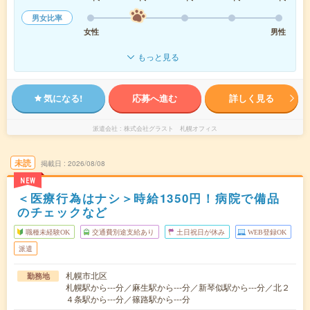
男女比率
女性
男性
もっと見る
気になる!
応募へ進む
詳しく見る
派遣会社
株式会社グラスト 札幌オフィス
未読
掲載日
2026/08/08
NEW
＜医療行為はナシ＞時給1350円！病院で備品
のチェックなど
職種未経験OK
交通費別途支給あり
土日祝日が休み
WEB登録OK
派遣
札幌市北区
勤務地
札幌駅から---分／麻生駅から---分／新琴似駅から---分／北２
４条駅から---分／篠路駅から---分