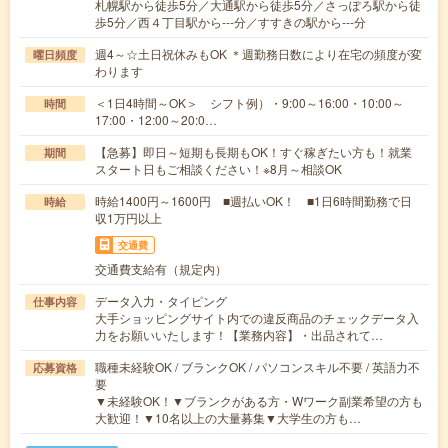
札幌駅から徒歩5分／大通駅から徒歩5分／さっぽろ駅から徒
歩5分／西４丁目駅から---分／すすきの駅から---分
週4～☆土日祝休みもOK ＊週勤務日数により在宅の頻度が変
曜日頻度
わります
＜1日4時間～OK＞ シフト例）・9:00～16:00・10:00～
時間
17:00・12:00～20:0…
【急募】即日～短期も長期もOK！すぐ稼ぎたい方も！就業
期間
スタート日もご相談ください！※8月～相談OK
時給1400円～1600円 ■週払いOK！ ■1日6時間勤務で日
時給
収1万円以上
交通費
交通費支給有（規定内）
データ入力・タイピング
仕事内容
大手ショッピングサイト内での違反商品のチェックデータ入
力をお願いいたします！【業務内容】・出品されて…
職種未経験OK / ブランクOK / パソコンスキル不要 / 英語力不
応募資格
要
▼未経験OK！▼ブランクがある方・Wワーク副業希望の方も
大歓迎！▼10名以上の大量募集▼大学生の方も…