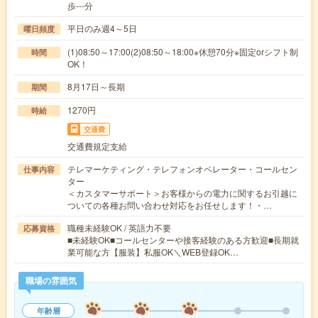
歩---分
平日のみ週4～5日
曜日頻度
(1)08:50～17:00(2)08:50～18:00※休憩70分※固定orシフト制
時間
OK！
8月17日～長期
期間
1270円
時給
交通費
交通費規定支給
テレマーケティング・テレフォンオペレーター・コールセン
仕事内容
ター
＜カスタマーサポート＞お客様からの電力に関するお引越に
ついての各種お問い合わせ対応をお任せします！・…
職種未経験OK / 英語力不要
応募資格
■未経験OK■コールセンターや接客経験のある方歓迎■長期就
業可能な方【服装】私服OK＼WEB登録OK…
職場の雰囲気
年齢層