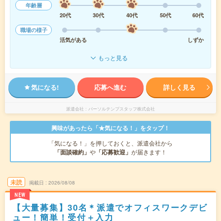
年齢層
20代
30代
40代
50代
60代
職場の様子
活気がある
しずか
もっと見る
気になる!
応募へ進む
詳しく見る
派遣会社
パーソルテンプスタッフ株式会社
興味があったら「★気になる！」をタップ！
「気になる！」を押しておくと、派遣会社から
「面談確約」
や
「応募歓迎」
が届きます！
未読
掲載日
2026/08/08
NEW
【大量募集】30名＊派遣でオフィスワークデビ
ュー！簡単！受付＋入力