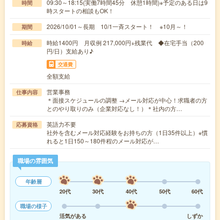
09:30～18:15(実働7時間45分 休憩1時間)※予定のある日は9
時間
時スタートの相談もOK！
2026/10/01～長期 10/1一斉スタート！ ※10月～！
期間
時給1400円 月収例 217,000円+残業代 ◆在宅手当（200
時給
円/日）支給あり♪
交通費
全額支給
営業事務
仕事内容
＊面接スケジュールの調整 →メール対応が中心！求職者の方
とのやり取りのみ（企業対応なし！）＊社内の方…
英語力不要
応募資格
社外を含むメール対応経験をお持ちの方（1日35件以上）※慣
れると1日150～180件程のメール対応が…
職場の雰囲気
年齢層
20代
30代
40代
50代
60代
職場の様子
活気がある
しずか