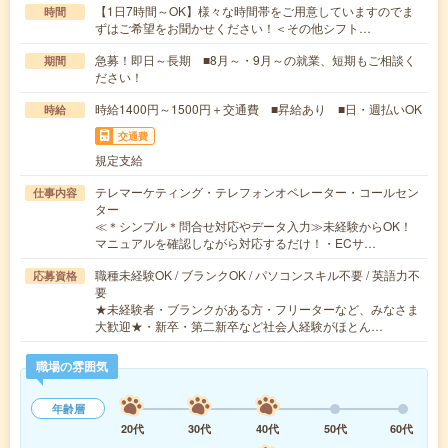
【1日7時間～OK】様々な時間帯をご用意していますのでま
時間
ずはご希望をお聞かせください！＜その他シフト…
急募！即日～長期 ■8月～・9月～の就業、短期もご相談く
期間
ださい！
時給1400円～1500円＋交通費 ■昇給あり ■日・週払いOK
時給
交通費
規定支給
テレマーケティング・テレフォンオペレーター・コールセン
仕事内容
ター
≪＊シンプル＊問合せ対応やデータ入力≫未経験からOK！
マニュアルを確認しながら対応するだけ！・ECサ…
職種未経験OK / ブランクOK / パソコンスキル不要 / 英語力不
応募資格
要
★未経験者・ブランクがある方・フリーターなど、みなさま
大歓迎★・新卒・第二新卒など社会人経験がほとん…
職場の雰囲気
年齢層
20代
30代
40代
50代
60代