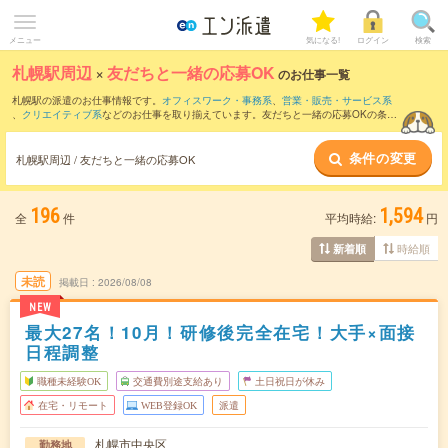
メニュー
気になる!
ログイン
検索
札幌駅周辺
×
友だちと一緒の応募OK
のお仕事一覧
札幌駅の派遣のお仕事情報です。
オフィスワーク・事務系
、
営業・販売・サービス系
、
クリエイティブ系
などのお仕事を取り揃えています。友だちと一緒の応募OKの条件
の他に、
交通費別途支給あり
、
職種未経験OK
、
週4日勤務
などのこだわり条件も取り
揃えています。
条件の変更
札幌駅周辺 / 友だちと一緒の応募OK
196
1,594
全
件
平均時給:
円
時給順
新着順
未読
掲載日
2026/08/08
NEW
最大27名！10月！研修後完全在宅！大手×面接
日程調整
職種未経験OK
交通費別途支給あり
土日祝日が休み
在宅・リモート
WEB登録OK
派遣
札幌市中央区
勤務地