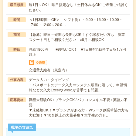
週1日～OK！ 曜日指定なし！土日休みもOK! ご希望ご相談く
曜日頻度
ださい。
＜1日3時間～OK＞ シフト例）・9:00～16:00・10:00～
時間
17:00・12:00～20:0…
【急募】即日～短期も長期もOK！すぐ稼ぎたい方も！就業
期間
スタート日もご相談ください！※8月～相談OK
時給1800円 ■週払いOK！ ■1日6時間勤務で日収1万円
時給
以上
交通費
交通費支給有（規定内）
データ入力・タイピング
仕事内容
・パスポートのデータ入力⇒システム項目に沿って、申請情
報などの入力ExcelやＷordが苦手でも問題…
職種未経験OK / ブランクOK / パソコンスキル不要 / 英語力不
応募資格
要
▼未経験OK！▼ブランクがある方・Wワーク副業希望の方も
大歓迎！▼10名以上の大量募集▼大学生の方も…
職場の雰囲気