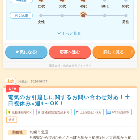
20代
30代
40代
50代
60代
男女比率
女性
男性
もっと見る
気になる!
応募へ進む
詳しく見る
派遣会社
株式会社ラブキャリア
未読
掲載日
2026/08/07
NEW
電気のお引越しに関するお問い合わせ対応！土
日祝休み×週4～OK！
職種未経験OK
交通費別途支給あり
土日祝日が休み
WEB登録OK
派遣
札幌市北区
勤務地
札幌駅から徒歩1分／さっぽろ駅から徒歩3分／大通駅から徒