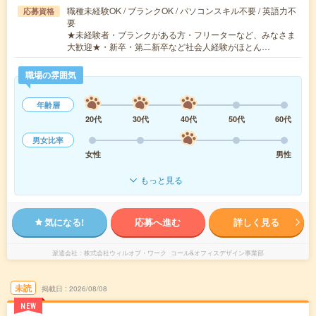
職種未経験OK / ブランクOK / パソコンスキル不要 / 英語力不
応募資格
要
★未経験者・ブランクがある方・フリーターなど、みなさま
大歓迎★・新卒・第二新卒など社会人経験がほとん…
職場の雰囲気
年齢層
20代
30代
40代
50代
60代
男女比率
女性
男性
もっと見る
気になる!
応募へ進む
詳しく見る
派遣会社
株式会社ウィルオブ・ワーク コール&オフィスデザイン事業部
未読
掲載日
2026/08/08
NEW