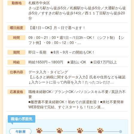
札幌市中央区
勤務地
さっぽろ駅から徒歩5分／札幌駅から徒歩5分／大通駅から徒
歩5分／すすきの駅から徒歩14分／西１１丁目駅から徒歩20
分
【週1日～OK】月～日で選べます！
曜日頻度
09：00～21：00＊週1日～/1日3h～OK！（シフト制）【シ
時間
フト例】・09：00～12：00・…
即日～長期 ★8月～9月～の開始もOK！
期間
時給1650円～1800円 ★週払いOK ★日収1万円以上
時給
データ入力・タイピング
仕事内容
【ふるさと納税に関するデータ入力】氏名や住所などを確認
↓入力シートに沿って内容を入力！たったコレだけ…
職種未経験OK / ブランクOK / パソコンスキル不要 / 英語力不
応募資格
要
■履歴書不要未経験OK！初めての派遣歓迎！■来社不要簡単
WEB登録で完結、すぐスタートも！1)エン派…
職場の雰囲気
年齢層