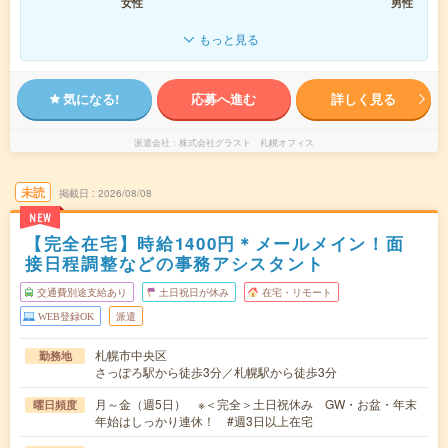
女性
男性
もっと見る
気になる!
応募へ進む
詳しく見る
派遣会社
株式会社グラスト 札幌オフィス
未読
掲載日
2026/08/08
NEW
【完全在宅】時給1400円＊メールメイン！面
接日程調整などの事務アシスタント
交通費別途支給あり
土日祝日が休み
在宅・リモート
WEB登録OK
派遣
札幌市中央区
勤務地
さっぽろ駅から徒歩3分／札幌駅から徒歩3分
月～金（週5日） ※＜完全＞土日祝休み GW・お盆・年末
曜日頻度
年始はしっかり連休！ #週3日以上在宅