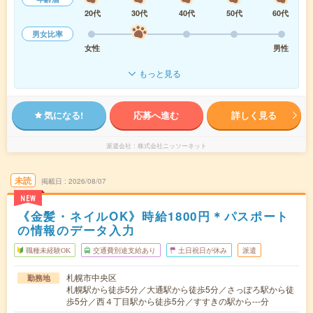
20代
30代
40代
50代
60代
男女比率
女性
男性
もっと見る
気になる!
応募へ進む
詳しく見る
派遣会社
株式会社ニッソーネット
未読
掲載日
2026/08/07
NEW
《金髪・ネイルOK》時給1800円＊パスポート
の情報のデータ入力
職種未経験OK
交通費別途支給あり
土日祝日が休み
派遣
札幌市中央区
勤務地
札幌駅から徒歩5分／大通駅から徒歩5分／さっぽろ駅から徒
歩5分／西４丁目駅から徒歩5分／すすきの駅から---分