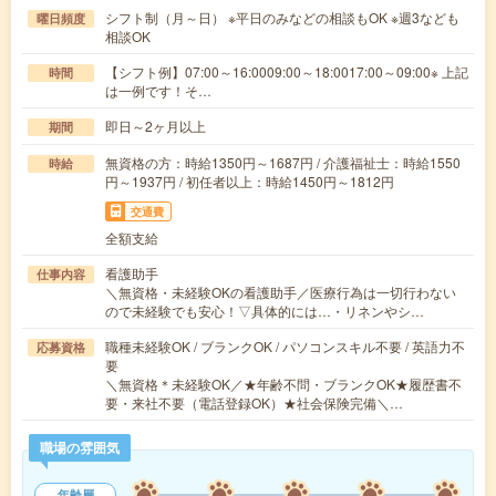
シフト制（月～日） ※平日のみなどの相談もOK ※週3なども
曜日頻度
相談OK
【シフト例】07:00～16:0009:00～18:0017:00～09:00※ 上記
時間
は一例です！そ…
即日～2ヶ月以上
期間
無資格の方：時給1350円～1687円 / 介護福祉士：時給1550
時給
円～1937円 / 初任者以上：時給1450円～1812円
交通費
全額支給
看護助手
仕事内容
＼無資格・未経験OKの看護助手／医療行為は一切行わない
ので未経験でも安心！▽具体的には…・リネンやシ…
職種未経験OK / ブランクOK / パソコンスキル不要 / 英語力不
応募資格
要
＼無資格＊未経験OK／★年齢不問・ブランクOK★履歴書不
要・来社不要（電話登録OK）★社会保険完備＼…
職場の雰囲気
年齢層