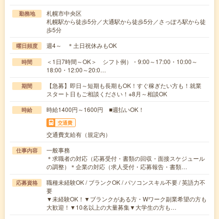
札幌市中央区
勤務地
札幌駅から徒歩5分／大通駅から徒歩5分／さっぽろ駅から徒
歩5分
週4～ ＊土日祝休みもOK
曜日頻度
＜1日7時間～OK＞ シフト例）・9:00～17:00・10:00～
時間
18:00・12:00～20:0…
【急募】即日～短期も長期もOK！すぐ稼ぎたい方も！就業
期間
スタート日もご相談ください！※8月～相談OK
時給1400円～1600円 ■週払いOK！
時給
交通費
交通費支給有（規定内）
一般事務
仕事内容
＊求職者の対応（応募受付・書類の回収・面接スケジュール
の調整）＊企業の対応（求人受付・応募報告・書類…
職種未経験OK / ブランクOK / パソコンスキル不要 / 英語力不
応募資格
要
▼未経験OK！▼ブランクがある方・Wワーク副業希望の方も
大歓迎！▼10名以上の大量募集▼大学生の方も…