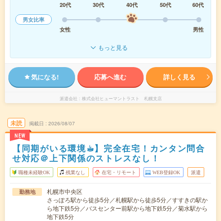
20代
30代
40代
50代
60代
男女比率
女性
男性
もっと見る
気になる!
応募へ進む
詳しく見る
派遣会社
株式会社ヒューマントラスト 札幌支店
未読
掲載日
2026/08/07
NEW
【同期がいる環境☕︎】完全在宅！カンタン問合
せ対応＠上下関係のストレスなし！
職種未経験OK
残業なし
在宅・リモート
WEB登録OK
派遣
札幌市中央区
勤務地
さっぽろ駅から徒歩5分／札幌駅から徒歩5分／すすきの駅か
ら地下鉄5分／バスセンター前駅から地下鉄5分／菊水駅から
地下鉄5分