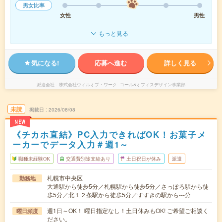
男女比率
女性
男性
もっと見る
気になる!
応募へ進む
詳しく見る
派遣会社
株式会社ウィルオブ・ワーク コール&オフィスデザイン事業部
未読
掲載日
2026/08/08
NEW
《チカホ直結》PC入力できればOK！お菓子メ
ーカーでデータ入力＃週1～
職種未経験OK
交通費別途支給あり
土日祝日が休み
派遣
札幌市中央区
勤務地
大通駅から徒歩5分／札幌駅から徒歩5分／さっぽろ駅から徒
歩5分／北１２条駅から徒歩5分／すすきの駅から---分
週1日～OK！ 曜日指定なし！土日休みもOK! ご希望ご相談く
曜日頻度
ださい。