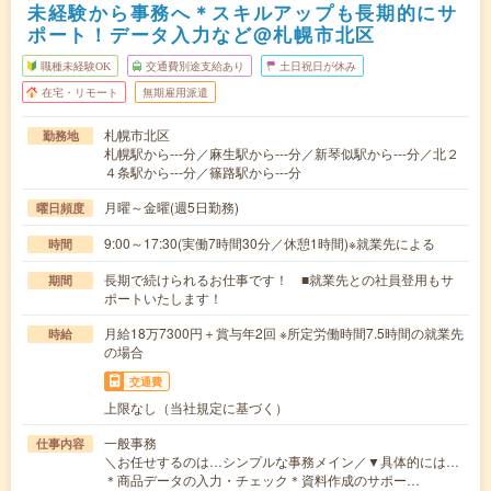
未経験から事務へ＊スキルアップも長期的にサ
ポート！データ入力など@札幌市北区
職種未経験OK
交通費別途支給あり
土日祝日が休み
在宅・リモート
無期雇用派遣
札幌市北区
勤務地
札幌駅から---分／麻生駅から---分／新琴似駅から---分／北２
４条駅から---分／篠路駅から---分
月曜～金曜(週5日勤務)
曜日頻度
9:00～17:30(実働7時間30分／休憩1時間)※就業先による
時間
長期で続けられるお仕事です！ ■就業先との社員登用もサ
期間
ポートいたします！
月給18万7300円＋賞与年2回 ※所定労働時間7.5時間の就業先
時給
の場合
交通費
上限なし（当社規定に基づく）
一般事務
仕事内容
＼お任せするのは…シンプルな事務メイン／▼具体的には…
＊商品データの入力・チェック＊資料作成のサポー…