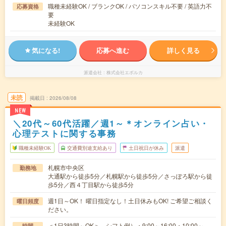
職種未経験OK / ブランクOK / パソコンスキル不要 / 英語力不
応募資格
要
未経験OK
気になる!
応募へ進む
詳しく見る
派遣会社
株式会社エボルカ
未読
掲載日
2026/08/08
NEW
＼20代～60代活躍／週1～＊オンライン占い・
心理テストに関する事務
職種未経験OK
交通費別途支給あり
土日祝日が休み
派遣
札幌市中央区
勤務地
大通駅から徒歩5分／札幌駅から徒歩5分／さっぽろ駅から徒
歩5分／西４丁目駅から徒歩5分
週1日～OK！ 曜日指定なし！土日休みもOK! ご希望ご相談く
曜日頻度
ださい。
＜1日3時間～OK＞ シフト例）・9:00～16:00・10:00～
時間