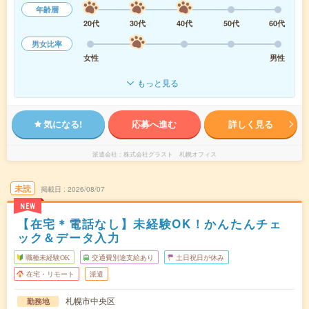
年齢層
20代
30代
40代
50代
60代
男女比率
女性
男性
もっと見る
気になる!
応募へ進む
詳しく見る
派遣会社
株式会社グラスト 札幌オフィス
未読
掲載日
2026/08/07
NEW
【在宅＊電話なし】未経験OK！かんたんチェ
ック＆データ入力
職種未経験OK
交通費別途支給あり
土日祝日が休み
在宅・リモート
派遣
札幌市中央区
勤務地