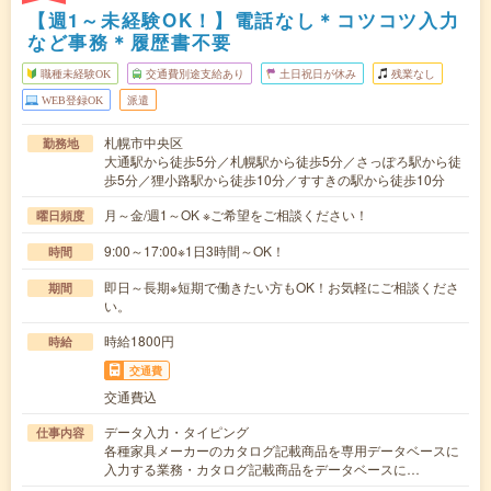
【週1～未経験OK！】電話なし＊コツコツ入力
など事務＊履歴書不要
職種未経験OK
交通費別途支給あり
土日祝日が休み
残業なし
WEB登録OK
派遣
札幌市中央区
勤務地
大通駅から徒歩5分／札幌駅から徒歩5分／さっぽろ駅から徒
歩5分／狸小路駅から徒歩10分／すすきの駅から徒歩10分
月～金/週1～OK ※ご希望をご相談ください！
曜日頻度
9:00～17:00※1日3時間～OK！
時間
即日～長期※短期で働きたい方もOK！お気軽にご相談くださ
期間
い。
時給1800円
時給
交通費
交通費込
データ入力・タイピング
仕事内容
各種家具メーカーのカタログ記載商品を専用データベースに
入力する業務・カタログ記載商品をデータベースに…