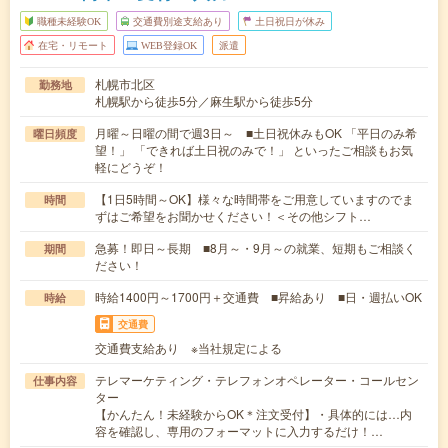
職種未経験OK
交通費別途支給あり
土日祝日が休み
在宅・リモート
WEB登録OK
派遣
札幌市北区
勤務地
札幌駅から徒歩5分／麻生駅から徒歩5分
月曜～日曜の間で週3日～ ■土日祝休みもOK 「平日のみ希
曜日頻度
望！」 「できれば土日祝のみで！」 といったご相談もお気
軽にどうぞ！
【1日5時間～OK】様々な時間帯をご用意していますのでま
時間
ずはご希望をお聞かせください！＜その他シフト…
急募！即日～長期 ■8月～・9月～の就業、短期もご相談く
期間
ださい！
時給1400円～1700円＋交通費 ■昇給あり ■日・週払いOK
時給
交通費
交通費支給あり ※当社規定による
テレマーケティング・テレフォンオペレーター・コールセン
仕事内容
ター
【かんたん！未経験からOK＊注文受付】・具体的には…内
容を確認し、専用のフォーマットに入力するだけ！…