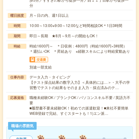
分
月～日の内、週1日以上
曜日頻度
10:00～13:00※9:00～12:00など時間相談OK＊1日3時間
時間
即日～長期 ★8月～9月～の開始もOK！
期間
時給1600円～ ＊日収例：4800円（時給1600円×3時間）
時給
＊週払いOK ＊昇給あり ※経験スキルにより時給変動あり
交通費
別途一部支給
データ入力・タイピング
仕事内容
【テスト採点結果の数字入力】＜具体的には…＞・大手の学
習塾でテストの結果をそのまま入力・採点済みのテ…
職種未経験OK / ブランクOK / パソコンスキル不要 / 英語力不
応募資格
要
■履歴書不要未経験OK！初めての派遣歓迎！■来社不要簡単
WEB登録で完結、すぐスタートも！1)エン派…
職場の雰囲気
年齢層