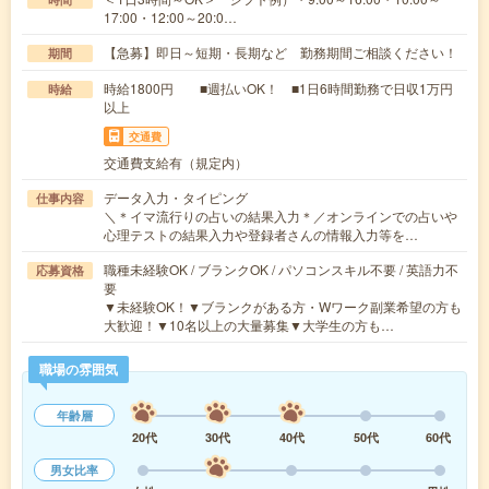
17:00・12:00～20:0…
【急募】即日～短期・長期など 勤務期間ご相談ください！
期間
時給1800円 ■週払いOK！ ■1日6時間勤務で日収1万円
時給
以上
交通費
交通費支給有（規定内）
データ入力・タイピング
仕事内容
＼＊イマ流行りの占いの結果入力＊／オンラインでの占いや
心理テストの結果入力や登録者さんの情報入力等を…
職種未経験OK / ブランクOK / パソコンスキル不要 / 英語力不
応募資格
要
▼未経験OK！▼ブランクがある方・Wワーク副業希望の方も
大歓迎！▼10名以上の大量募集▼大学生の方も…
職場の雰囲気
年齢層
20代
30代
40代
50代
60代
男女比率