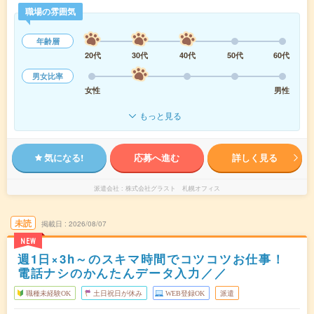
職場の雰囲気
年齢層
20代
30代
40代
50代
60代
男女比率
女性
男性
もっと見る
気になる!
応募へ進む
詳しく見る
派遣会社
株式会社グラスト 札幌オフィス
未読
掲載日
2026/08/07
NEW
週1日×3h～のスキマ時間でコツコツお仕事！
電話ナシのかんたんデータ入力／／
職種未経験OK
土日祝日が休み
WEB登録OK
派遣