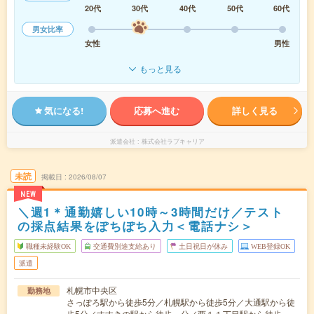
20代
30代
40代
50代
60代
男女比率
女性
男性
もっと見る
気になる!
応募へ進む
詳しく見る
派遣会社
株式会社ラブキャリア
未読
掲載日
2026/08/07
NEW
＼週1＊通勤嬉しい10時～3時間だけ／テスト
の採点結果をぽちぽち入力＜電話ナシ＞
職種未経験OK
交通費別途支給あり
土日祝日が休み
WEB登録OK
派遣
札幌市中央区
勤務地
さっぽろ駅から徒歩5分／札幌駅から徒歩5分／大通駅から徒
歩5分／すすきの駅から徒歩---分／西１１丁目駅から徒歩---