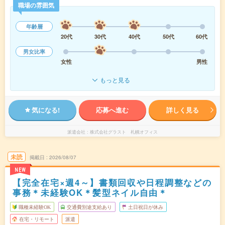
職場の雰囲気
年齢層
20代
30代
40代
50代
60代
男女比率
女性
男性
もっと見る
気になる!
応募へ進む
詳しく見る
派遣会社
株式会社グラスト 札幌オフィス
未読
掲載日
2026/08/07
NEW
【完全在宅×週4～】書類回収や日程調整などの
事務＊未経験OK＊髪型ネイル自由＊
職種未経験OK
交通費別途支給あり
土日祝日が休み
在宅・リモート
派遣