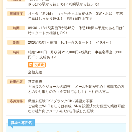
さっぽろ駅から徒歩3分／札幌駅から徒歩3分
月～金（週5日） ※＜完全＞土日祝休み GW・お盆・年末
曜日頻度
年始はしっかり連休！ #週3日以上在宅
09:30～18:15(実働7時間45分 休憩1時間)※予定のある日は9
時間
時スタートの相談もOK！
2026/10/01～長期 10/1一斉スタート！ ※10月～！
期間
時給1400円 月収例 217,000円+残業代 ◆在宅手当（200
時給
円/日）支給あり♪
交通費
全額支給
営業事務
仕事内容
＊面接スケジュールの調整 →メール対応が中心！求職者の方
とのやり取りのみ（企業対応なし！）＊社内の方…
職種未経験OK / ブランクOK / 英語力不要
応募資格
ご自宅にWi-Fiもしくは有線LANを設置済の方個室で業務可能
な方社外向けメールを1から作成した経験…
職場の雰囲気