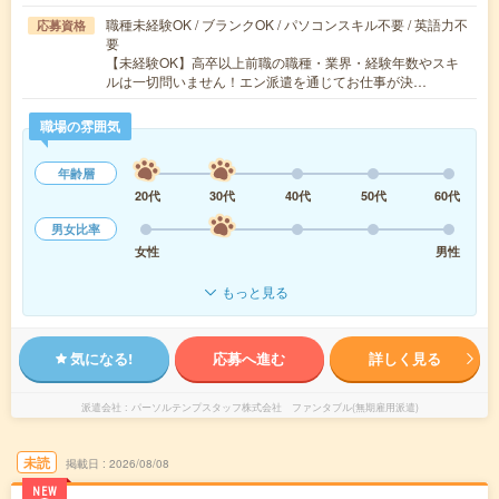
職種未経験OK / ブランクOK / パソコンスキル不要 / 英語力不
応募資格
要
【未経験OK】高卒以上前職の職種・業界・経験年数やスキ
ルは一切問いません！エン派遣を通じてお仕事が決…
職場の雰囲気
年齢層
20代
30代
40代
50代
60代
男女比率
女性
男性
もっと見る
気になる!
応募へ進む
詳しく見る
派遣会社
パーソルテンプスタッフ株式会社 ファンタブル(無期雇用派遣)
未読
掲載日
2026/08/08
NEW