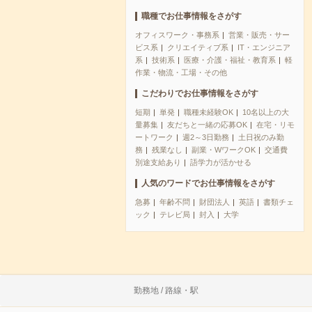
職種でお仕事情報をさがす
オフィスワーク・事務系
営業・販売・サー
ビス系
クリエイティブ系
IT・エンジニア
系
技術系
医療・介護・福祉・教育系
軽
作業・物流・工場・その他
こだわりでお仕事情報をさがす
短期
単発
職種未経験OK
10名以上の大
量募集
友だちと一緒の応募OK
在宅・リモ
ートワーク
週2～3日勤務
土日祝のみ勤
務
残業なし
副業・WワークOK
交通費
別途支給あり
語学力が活かせる
人気のワードでお仕事情報をさがす
急募
年齢不問
財団法人
英語
書類チェ
ック
テレビ局
封入
大学
勤務地 / 路線・駅