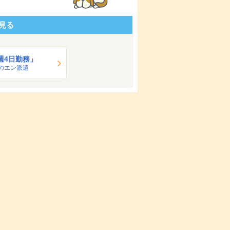
見る
週4日勤務」
のエン派遣