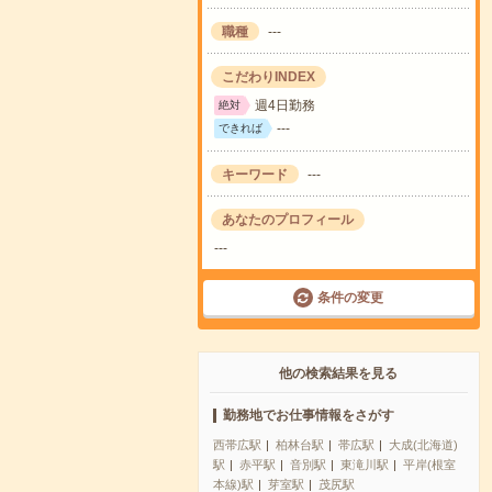
職種
---
こだわりINDEX
週4日勤務
絶対
---
できれば
キーワード
---
あなたのプロフィール
---
条件の変更
他の検索結果を見る
勤務地でお仕事情報をさがす
西帯広駅
柏林台駅
帯広駅
大成(北海道)
駅
赤平駅
音別駅
東滝川駅
平岸(根室
本線)駅
芽室駅
茂尻駅