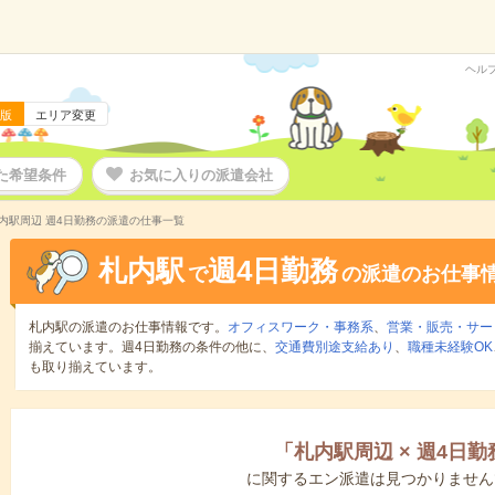
ヘル
版
エリア変更
た希望条件
お気に入りの派遣会社
内駅周辺 週4日勤務の派遣の仕事一覧
札内駅
週4日勤務
で
の派遣のお仕事
札内駅の派遣のお仕事情報です。
オフィスワーク・事務系
、
営業・販売・サー
揃えています。週4日勤務の条件の他に、
交通費別途支給あり
、
職種未経験OK
も取り揃えています。
「
札内駅周辺
×
週4日勤
に関するエン派遣は見つかりません