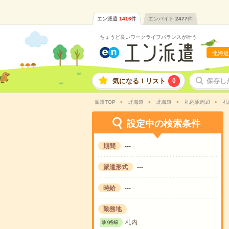
エン派遣
1416
件
エンバイト
2477
件
ちょうど良いワークライフバランスが叶う
北海道
気になる！リスト
0
保存し
派遣TOP
北海道
北海道
札内駅周辺
札
設定中の検索条件
期間
---
派遣形式
---
時給
---
勤務地
札内
駅/路線