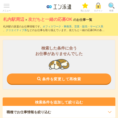
メニュー
気になる!
ログイン
検索
札内駅周辺
×
友だちと一緒の応募OK
のお仕事一覧
札内駅の派遣のお仕事情報です。
オフィスワーク・事務系
、
営業・販売・サービス系
、
クリエイティブ系
などのお仕事を取り揃えています。友だちと一緒の応募OKの条件
の他に、
交通費別途支給あり
、
職種未経験OK
、
週4日勤務
などのこだわり条件も取り
揃えています。
検索した条件に合う
お仕事がありませんでした
条件を変更して再検索
検索条件を追加して絞り込む
職種
でお仕事情報を絞り込む