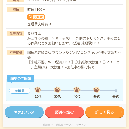
時給1400円
時給
交通費
交通費支給有り
食品加工
仕事内容
かぼちゃの種・ヘタ・芯取り、外側のトリミング、半分に切
る作業などをお願いします。(派遣)未経験OK！…
職種未経験OK / ブランクOK / パソコンスキル不要 / 英語力不
応募資格
要
【来社不要、WEB登録OK！】〇未経験大歓迎！〇フリータ
ー、主婦(夫) 大歓迎！ ※お仕事の掛け持ち…
職場の雰囲気
年齢層
20代
30代
40代
50代
60代
気になる!
応募へ進む
詳しく見る
派遣会社
株式会社テクノ・サービス