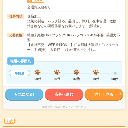
交通費
交通費支給有り
食品加工
仕事内容
惣菜の製造、パック詰め、品出し、陳列、在庫管理、煮物・
焼き物などの調理作業をお願いします。(派遣)札…
職種未経験OK / ブランクOK / パソコンスキル不要 / 英語力不
応募資格
要
【来社不要、WEB登録OK！】〇未経験大歓迎！〇フリータ
ー、主婦(夫) 大歓迎！ ※お仕事の掛け持ち…
職場の雰囲気
年齢層
20代
30代
40代
50代
60代
気になる!
応募へ進む
詳しく見る
派遣会社
株式会社テクノ・サービス
未読