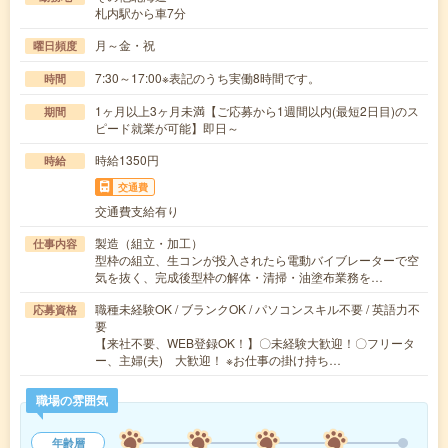
札内駅から車7分
月～金・祝
曜日頻度
7:30～17:00※表記のうち実働8時間です。
時間
1ヶ月以上3ヶ月未満【ご応募から1週間以内(最短2日目)のス
期間
ピード就業が可能】即日～
時給1350円
時給
交通費
交通費支給有り
製造（組立・加工）
仕事内容
型枠の組立、生コンが投入されたら電動バイブレーターで空
気を抜く、完成後型枠の解体・清掃・油塗布業務を…
職種未経験OK / ブランクOK / パソコンスキル不要 / 英語力不
応募資格
要
【来社不要、WEB登録OK！】〇未経験大歓迎！〇フリータ
ー、主婦(夫) 大歓迎！ ※お仕事の掛け持ち…
職場の雰囲気
年齢層