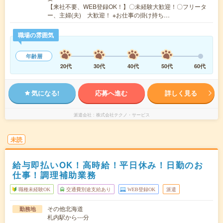
【来社不要、WEB登録OK！】〇未経験大歓迎！〇フリータ
ー、主婦(夫) 大歓迎！ ※お仕事の掛け持ち…
職場の雰囲気
年齢層
20代
30代
40代
50代
60代
気になる!
応募へ進む
詳しく見る
派遣会社
株式会社テクノ・サービス
未読
給与即払いOK！高時給！平日休み！日勤のお
仕事！調理補助業務
職種未経験OK
交通費別途支給あり
WEB登録OK
派遣
その他北海道
勤務地
札内駅から---分