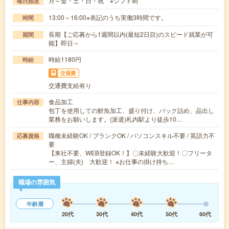
月～金・土・日・祝 ※シフト制
曜日頻度
13:00～16:00※表記のうち実働3時間です。
時間
長期【ご応募から1週間以内(最短2日目)のスピード就業が可
期間
能】即日～
時給1180円
時給
交通費
交通費支給有り
食品加工
仕事内容
包丁を使用しての鮮魚加工、盛り付け、パック詰め、品出し
業務をお願いします。(派遣)札内駅より徒歩10…
職種未経験OK / ブランクOK / パソコンスキル不要 / 英語力不
応募資格
要
【来社不要、WEB登録OK！】〇未経験大歓迎！〇フリータ
ー、主婦(夫) 大歓迎！ ※お仕事の掛け持ち…
職場の雰囲気
年齢層
20代
30代
40代
50代
60代