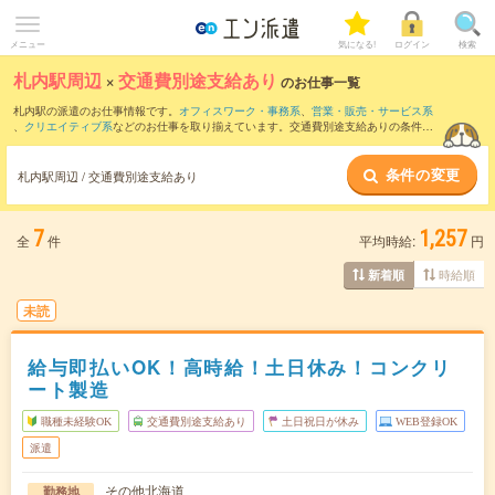
メニュー
気になる!
ログイン
検索
札内駅周辺
×
交通費別途支給あり
のお仕事一覧
札内駅の派遣のお仕事情報です。
オフィスワーク・事務系
、
営業・販売・サービス系
、
クリエイティブ系
などのお仕事を取り揃えています。交通費別途支給ありの条件の
他に、
職種未経験OK
、
友だちと一緒の応募OK
、
週4日勤務
などのこだわり条件も取り
揃えています。
条件の変更
札内駅周辺 / 交通費別途支給あり
7
1,257
全
件
平均時給:
円
時給順
新着順
未読
給与即払いOK！高時給！土日休み！コンクリ
ート製造
職種未経験OK
交通費別途支給あり
土日祝日が休み
WEB登録OK
派遣
その他北海道
勤務地