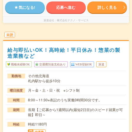
気になる!
応募へ進む
詳しく見る
派遣会社
株式会社テクノ・サービス
未読
給与即払いOK！高時給！平日休み！惣菜の製
造業務など
職種未経験OK
交通費別途支給あり
WEB登録OK
派遣
その他北海道
勤務地
札内駅から徒歩10分
月～金・土・日・祝 ※シフト制
曜日頻度
8:00～11:30※表記のうち実働3時間30分です。
時間
長期【ご応募から1週間以内(最短2日目)のスピード就業が可
期間
能】即日～
時給1180円
時給