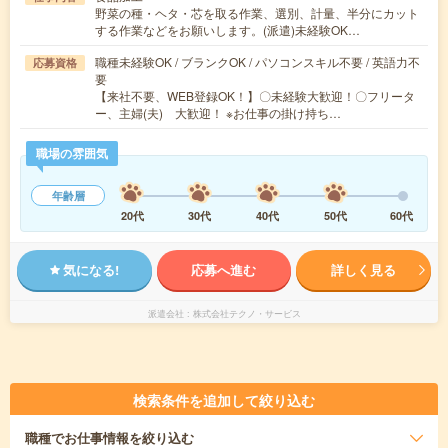
野菜の種・ヘタ・芯を取る作業、選別、計量、半分にカット
する作業などをお願いします。(派遣)未経験OK…
職種未経験OK / ブランクOK / パソコンスキル不要 / 英語力不
応募資格
要
【来社不要、WEB登録OK！】〇未経験大歓迎！〇フリータ
ー、主婦(夫) 大歓迎！ ※お仕事の掛け持ち…
職場の雰囲気
年齢層
20代
30代
40代
50代
60代
気になる!
応募へ進む
詳しく見る
派遣会社
株式会社テクノ・サービス
検索条件を追加して絞り込む
職種
でお仕事情報を絞り込む