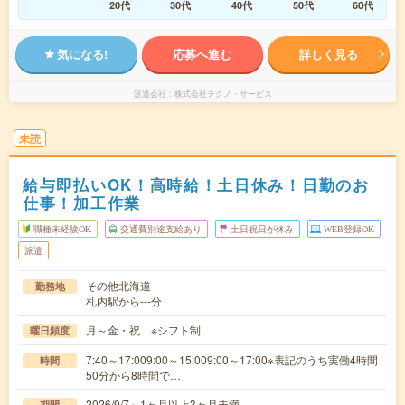
20代
30代
40代
50代
60代
気になる!
応募へ進む
詳しく見る
派遣会社
株式会社テクノ・サービス
未読
給与即払いOK！高時給！土日休み！日勤のお
仕事！加工作業
職種未経験OK
交通費別途支給あり
土日祝日が休み
WEB登録OK
派遣
その他北海道
勤務地
札内駅から---分
月～金・祝 ※シフト制
曜日頻度
7:40～17:009:00～15:009:00～17:00※表記のうち実働4時間
時間
50分から8時間で…
2026/9/7～1ヶ月以上3ヶ月未満
期間