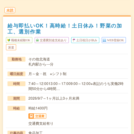
未読
給与即払いOK！高時給！土日休み！野菜の加
工、選別作業
職種未経験OK
交通費別途支給あり
土日祝日が休み
WEB登録OK
派遣
その他北海道
勤務地
札内駅から---分
月～金・祝 ※シフト制
曜日頻度
7:40～12:0013:00～17:009:00～12:00※表記のうち実働2時
時間
間50分から4時間…
2026/9/7～1ヶ月以上3ヶ月未満
期間
時給1400円
時給
交通費
交通費支給有り
食品加工
仕事内容