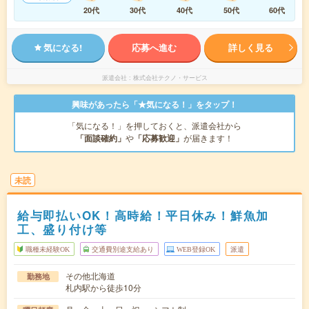
20代
30代
40代
50代
60代
気になる!
応募へ進む
詳しく見る
派遣会社
株式会社テクノ・サービス
興味があったら「★気になる！」をタップ！
「気になる！」を押しておくと、派遣会社から
「面談確約」
や
「応募歓迎」
が届きます！
未読
給与即払いOK！高時給！平日休み！鮮魚加
工、盛り付け等
職種未経験OK
交通費別途支給あり
WEB登録OK
派遣
その他北海道
勤務地
札内駅から徒歩10分