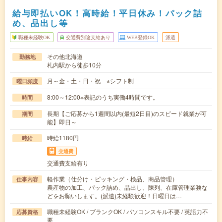
給与即払いOK！高時給！平日休み！パック詰
め、品出し等
職種未経験OK
交通費別途支給あり
WEB登録OK
派遣
その他北海道
勤務地
札内駅から徒歩10分
月～金・土・日・祝 ※シフト制
曜日頻度
8:00～12:00※表記のうち実働4時間です。
時間
長期【ご応募から1週間以内(最短2日目)のスピード就業が可
期間
能】即日～
時給1180円
時給
交通費
交通費支給有り
軽作業（仕分け・ピッキング・検品、商品管理）
仕事内容
農産物の加工、パック詰め、品出し、陳列、在庫管理業務な
どをお願いします。(派遣)未経験歓迎！日曜日は…
職種未経験OK / ブランクOK / パソコンスキル不要 / 英語力不
応募資格
要