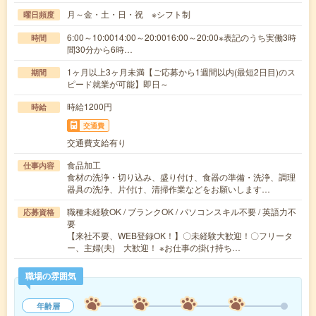
月～金・土・日・祝 ※シフト制
曜日頻度
6:00～10:0014:00～20:0016:00～20:00※表記のうち実働3時
時間
間30分から6時…
1ヶ月以上3ヶ月未満【ご応募から1週間以内(最短2日目)のス
期間
ピード就業が可能】即日～
時給1200円
時給
交通費
交通費支給有り
食品加工
仕事内容
食材の洗浄・切り込み、盛り付け、食器の準備・洗浄、調理
器具の洗浄、片付け、清掃作業などをお願いします…
職種未経験OK / ブランクOK / パソコンスキル不要 / 英語力不
応募資格
要
【来社不要、WEB登録OK！】〇未経験大歓迎！〇フリータ
ー、主婦(夫) 大歓迎！ ※お仕事の掛け持ち…
職場の雰囲気
年齢層