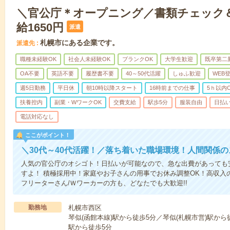
＼官公庁＊オープニング／書類チェック＆
給1650円
派遣
札幌市にある企業です。
派遣先
職種未経験OK
社会人未経験OK
ブランクOK
大学生歓迎
既卒第二
OA不要
英語不要
履歴書不要
40～50代活躍
しゅふ歓迎
WEB
週5日勤務
平日休
朝10時以降スタート
16時前までの仕事
5ｈ以内
扶養控内
副業・WワークOK
交費支給
駅歩5分
服装自由
日払い
電話対応なし
ここがポイント！
＼30代～40代活躍！／落ち着いた職場環境！人間関係
人気の官公庁のオシゴト！日払いが可能なので、急な出費があっても
すよ！ 積極採用中！家庭やお子さんの用事でお休み調整OK！高収入の
フリーターさん/Ｗワーカーの方も、どなたでも大歓迎!!
勤務地
札幌市西区
琴似(函館本線)駅から徒歩5分／琴似(札幌市営)駅か
駅から徒歩5分