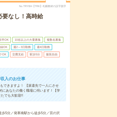
No.TRYBH【TRK】札幌教材の誤字脱字
必要なし！高時給
新卒OK
10名以上の大量募集
複数名募集
登録OK
週2～3日勤務
週4日勤務
クOK
交費支給
駅歩5分
服装自由
高収入のお仕事
もできますよ！ 【派遣先で一人にさせ
的にあなたの働く職場に伺います！【学
たでも大歓迎!!
ら徒歩5分／発寒南駅から徒歩5分／宮の沢