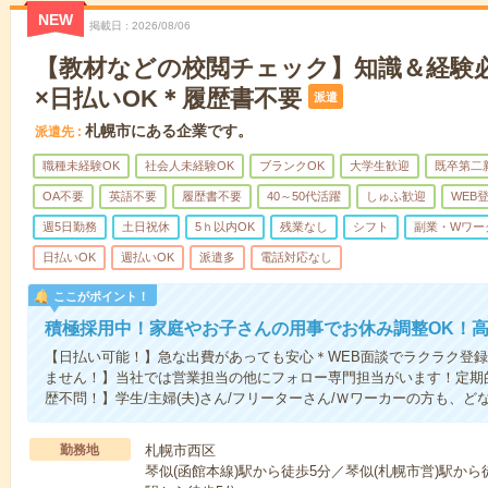
NEW
掲載日
2026/08/06
【教材などの校閲チェック】知識＆経験
×日払いOK＊履歴書不要
派遣
札幌市にある企業です。
派遣先
職種未経験OK
社会人未経験OK
ブランクOK
大学生歓迎
既卒第二
OA不要
英語不要
履歴書不要
40～50代活躍
しゅふ歓迎
WEB
週5日勤務
土日祝休
5ｈ以内OK
残業なし
シフト
副業・Wワー
日払いOK
週払いOK
派遣多
電話対応なし
ここがポイント！
積極採用中！家庭やお子さんの用事でお休み調整OK！
【日払い可能！】急な出費があっても安心＊WEB面談でラクラク登録
ません！】当社では営業担当の他にフォロー専門担当がいます！定期
歴不問！】学生/主婦(夫)さん/フリーターさん/Ｗワーカーの方も、どな
勤務地
札幌市西区
琴似(函館本線)駅から徒歩5分／琴似(札幌市営)駅か