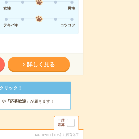
女性
男性
テキパキ
コツコツ
詳しく見る
クリック！
」
や
「応募歓迎」
が届きます！
一括
応募
No.TRYBH【TRK】札幌官公庁