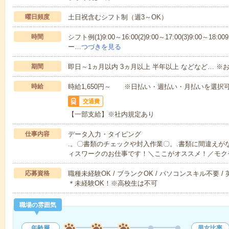
曜日頻度
土日祝含むシフト制（週3～OK）
時間
シフト例(1)9:00～16:00(2)9:00～17:00(3)9:00～
ー…
つづきを見る
期間
即日～1ヵ月以内 3ヵ月以上 半年以上 などなど… ※お
時給
時給1,650円～ ※日払い・週払い・月払いを選択
交通費
【一部支給】※社内規定あり
仕事内容
データ入力・タイピング
.。〇書類のチェックや封入作業〇。.書類に間違えが
ィスワークのお仕事です！＼ここがオススメ！／モク
応募資格
職種未経験OK / ブランクOK / パソコンスキル不要 /
＊未経験OK！※高校生は不可
職場の雰囲気
年齢層
男女比率