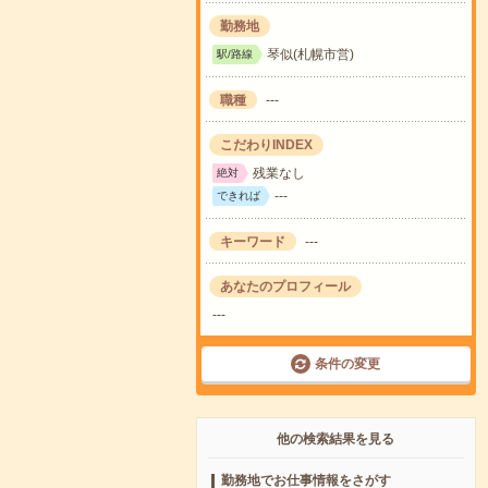
勤務地
琴似(札幌市営)
駅/路線
職種
---
こだわりINDEX
残業なし
絶対
---
できれば
キーワード
---
あなたのプロフィール
---
条件の変更
他の検索結果を見る
勤務地でお仕事情報をさがす