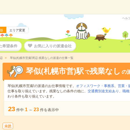
ヘル
版
エリア変更
た希望条件
お気に入りの派遣会社
辺
琴似(札幌市営)駅周辺 残業なしの派遣の仕事一覧
琴似(札幌市営)駅
残業なし
で
の
琴似(札幌市営)駅の派遣のお仕事情報です。
オフィスワーク・事務系
、
営業・
仕事を取り揃えています。残業なしの条件の他に、
交通費別途支給あり
、
職種
わり条件も取り揃えています。
23
1
23
件中
～
件を表示中
未読