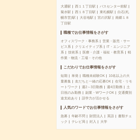
大通駅
西１１丁目駅
バスセンター前駅
菊水駅
西１８丁目駅
東札幌駅
白石(札
幌市営)駅
大谷地駅
宮の沢駅
南郷１８
丁目駅
職種でお仕事情報をさがす
オフィスワーク・事務系
営業・販売・サー
ビス系
クリエイティブ系
IT・エンジニア
系
技術系
医療・介護・福祉・教育系
軽
作業・物流・工場・その他
こだわりでお仕事情報をさがす
短期
単発
職種未経験OK
10名以上の大
量募集
友だちと一緒の応募OK
在宅・リモ
ートワーク
週2～3日勤務
週4日勤務
土
日祝のみ勤務
副業・WワークOK
交通費別
途支給あり
語学力が活かせる
人気のワードでお仕事情報をさがす
急募
年齢不問
財団法人
英語
書類チェ
ック
テレビ局
封入
大学