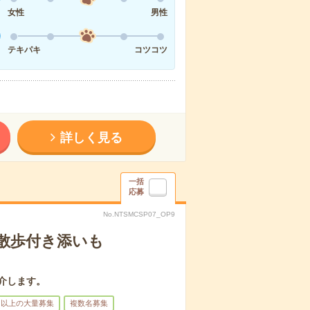
女性
男性
テキパキ
コツコツ
詳しく見る
一括
応募
No.NTSMCSP07_OP9
散歩付き添いも
介します。
名以上の大量募集
複数名募集