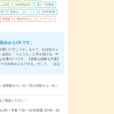
ゅふ歓迎
WEB登録OK
週2～3日勤務
仕事
残業なし
シフト
交替制勤務
派遣多
電話対応なし
ルーティン
日祝休みもOKです。
を吸いに行こうか」なんて、おばあちゃ
い会話に「うんうん」と耳を傾ける。中
な仕事の1つです。【資格も経験も不要】
めで土日休みにもできる。そして、「あな
分／発寒駅から---分／宮の沢駅から---分／
ればご相談ください！
！早番 7:00～16:00遅番 10:00～19: