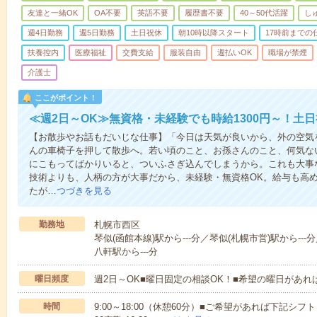
友達と一緒OK
OA不要
英語不要
履歴書不要
40～50代活躍
し
週4日勤務
週5日勤務
土日祝休
朝10時以降スタート
17時前までの
扶養控内
医療福祉
交費支給
服装自由
週払いOK
職場が禁煙
介護士
ここがポイント！
≪週2日～OK≫無資格・未経験でも時給1300円～！土
【お散歩やお話もだいじな仕事】「今日は天気が良いから、外の空気
んの車椅子を押して散歩へ。若い頃のこと、お孫さんのこと、何気な
にこもってばかりいると、ついふさぎ込んでしまうから。これも大事
技術よりも、人柄の方が大事だから、未経験・無資格OK。給与も高
たが…
つづきを見る
勤務地
札幌市西区
琴似(函館本線)駅から---分／琴似(札幌市営)駅から---
八軒駅から---分
曜日頻度
週2日～OK■曜日固定の相談OK！■希望の曜日があ
時間
9:00～18:00（休憩60分）■ご希望があれば下記シフトもOK