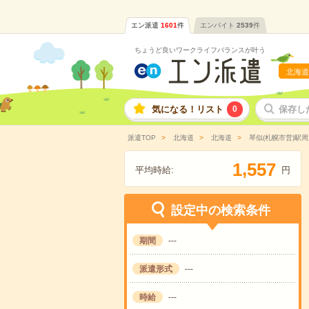
エン派遣
1601
件
エンバイト
2539
件
ちょうど良いワークライフバランスが叶う
北海道
気になる！リスト
0
保存し
派遣TOP
北海道
北海道
琴似(札幌市営)駅周
,
1
5
5
7
平均時給:
円
設定中の検索条件
期間
---
派遣形式
---
時給
---