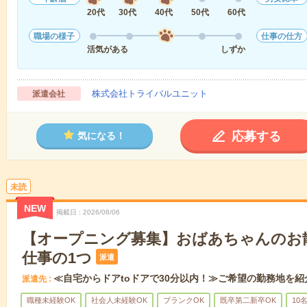
20代
30代
40代
50代
60代
職場の様子
仕事の仕方
活気がある
しずか
株式会社トライバルユニット
派遣会社
応募する
気になる！
未読
NEW
掲載日
2026/08/06
【オープニング募集】おばあちゃんのお
仕事の1つ
派遣
≪自宅からドアtoドアで30分以内！≫ご希望の勤務地を紹
派遣先
職種未経験OK
社会人未経験OK
ブランクOK
既卒第二新卒OK
10