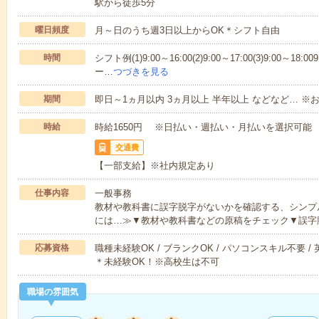
駅から徒歩5分
曜日頻度
月～日のうち週3日以上からOK＊シフト自由
時間
シフト例(1)9:00～16:00(2)9:00～17:00(3)9:00～
ー…
つづきを見る
期間
即日～1ヵ月以内 3ヵ月以上 半年以上 などなど… ※お
時給
時給1650円 ※日払い・週払い・月払いを選択可能
交通費
【一部支給】※社内規定あり
仕事内容
一般事務
教材や教科書に誤字脱字がないかを確認する、シンプ
には…≫▼教材や教科書などの原稿をチェック▼誤字
応募資格
職種未経験OK / ブランクOK / パソコンスキル不要 /
＊未経験OK！※高校生は不可
職場の雰囲気