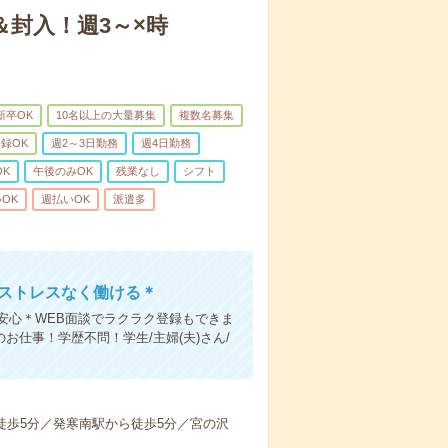
封入！週3～×時
新卒OK
10名以上の大量募集
複数名募集
登録OK
週2～3日勤務
週4日勤務
OK
午後のみOK
残業なし
シフト
OK
週払いOK
派遣多
のストレスなく働ける＊
安心＊WEB面談でラクラク登録もできま
お仕事！学歴不問！学生/主婦(夫)さん/
ら徒歩5分／発寒南駅から徒歩5分／宮の沢