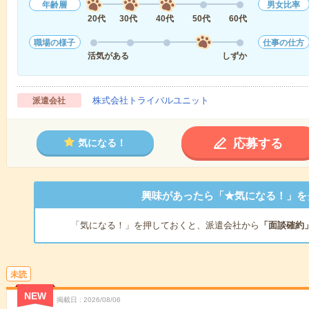
年齢層
男女比率
20代
30代
40代
50代
60代
職場の様子
仕事の仕方
活気がある
しずか
株式会社トライバルユニット
派遣会社
応募する
気になる！
興味があったら「★気になる！」を
「気になる！」を押しておくと、派遣会社から
「面談確約
未読
NEW
掲載日
2026/08/06