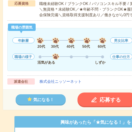
応募資格
職種未経験OK / ブランクOK / パソコンスキル不要 /
＼無資格＊未経験OK／★年齢不問・ブランクOK★履
会保険完備＼資格取得支援制度あり／働きながら0円
職場の雰囲気
年齢層
男女比率
20代
30代
40代
50代
60代
職場の様子
仕事の仕方
活気がある
しずか
株式会社ニッソーネット
派遣会社
応募する
気になる！
興味があったら「★気になる！」を