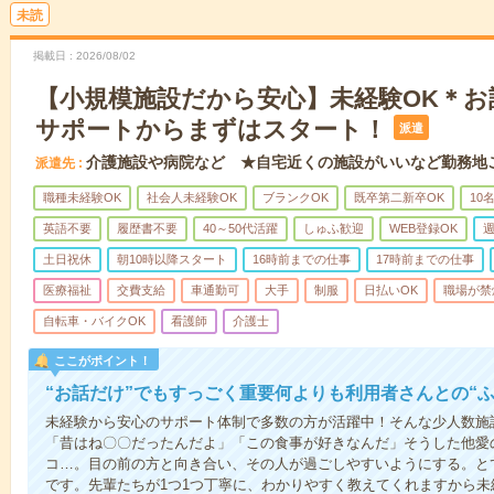
未読
掲載日
2026/08/02
【小規模施設だから安心】未経験OK＊お
サポートからまずはスタート！
派遣
介護施設や病院など ★自宅近くの施設がいいなど勤務地
派遣先
職種未経験OK
社会人未経験OK
ブランクOK
既卒第二新卒OK
10
英語不要
履歴書不要
40～50代活躍
しゅふ歓迎
WEB登録OK
週
土日祝休
朝10時以降スタート
16時前までの仕事
17時前までの仕事
医療福祉
交費支給
車通勤可
大手
制服
日払いOK
職場が禁
自転車・バイクOK
看護師
介護士
ここがポイント！
“お話だけ”でもすっごく重要何よりも利用者さんとの“
未経験から安心のサポート体制で多数の方が活躍中！そんな少人数施
「昔はね〇〇だったんだよ」「この食事が好きなんだ」そうした他愛
コ…。目の前の方と向き合い、その人が過ごしやすいようにする。と
です。先輩たちが1つ1つ丁寧に、わかりやすく教えてくれますから