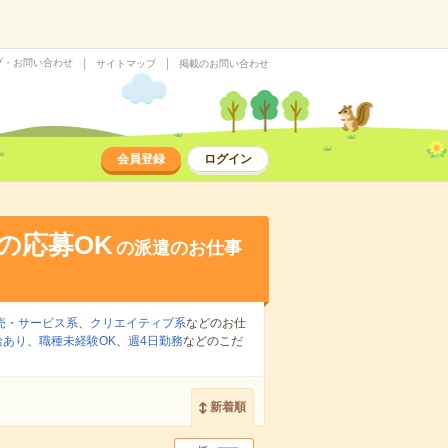
プ・お問い合わせ
サイトマップ
掲載のお問い合わせ
会員登録
ログイン
の応募OK
の派遣のお仕事
売・サービス系
、
クリエイティブ系
などのお仕
給あり
、
職種未経験OK
、
週4日勤務
などのこだ
新着順