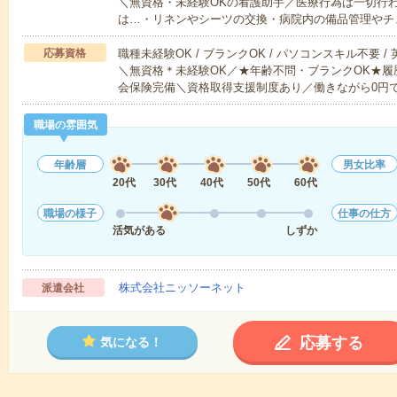
＼無資格・未経験OKの看護助手／医療行為は一切行
は…・リネンやシーツの交換・病院内の備品管理やチ
応募資格
職種未経験OK / ブランクOK / パソコンスキル不要 /
＼無資格＊未経験OK／★年齢不問・ブランクOK★履
会保険完備＼資格取得支援制度あり／働きながら0円
職場の雰囲気
年齢層
男女比率
20代
30代
40代
50代
60代
職場の様子
仕事の仕方
活気がある
しずか
株式会社ニッソーネット
派遣会社
応募する
気になる！