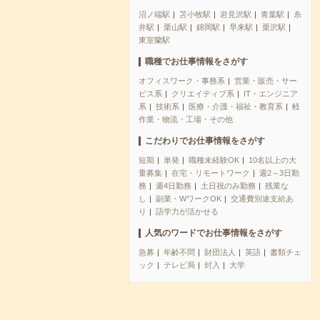
沼ノ端駅
苫小牧駅
岩見沢駅
青葉駅
糸
井駅
栗山駅
錦岡駅
早来駅
栗沢駅
東室蘭駅
職種でお仕事情報をさがす
オフィスワーク・事務系
営業・販売・サー
ビス系
クリエイティブ系
IT・エンジニア
系
技術系
医療・介護・福祉・教育系
軽
作業・物流・工場・その他
こだわりでお仕事情報をさがす
短期
単発
職種未経験OK
10名以上の大
量募集
在宅・リモートワーク
週2～3日勤
務
週4日勤務
土日祝のみ勤務
残業な
し
副業・WワークOK
交通費別途支給あ
り
語学力が活かせる
人気のワードでお仕事情報をさがす
急募
年齢不問
財団法人
英語
書類チェ
ック
テレビ局
封入
大学