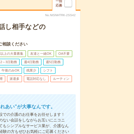
一括
応募
No.NISNHTRK-2SS42
話し相手などの
ご相談ください
名以上の大量募集
友達と一緒OK
OA不要
2～3日勤務
週4日勤務
週5日勤務
午後のみOK
残業少
シフト
煙
派遣多
電話対応なし
ルーティン
ふれあい”が大事なんです。
設での介護のお仕事をお任せします！
のない会話をしながらお互いにニコニ
てもシンプルなサービス業が、介護なん
未経験の方もぜひお気軽にご応募ください