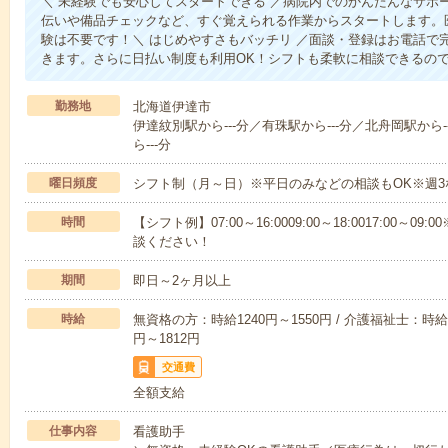
＼ 未経験でも安心してスタートできる ／病院内でのかんたんなサポ
伝いや備品チェックなど、すぐ覚えられる作業からスタートします。
験は不要です！＼ はじめやすさもバッチリ ／面談・登録はお電話で
きます。さらに日払い制度も利用OK！シフトも柔軟に相談できるの
勤務地
北海道伊達市
伊達紋別駅から---分／有珠駅から---分／北舟岡駅から-
ら---分
曜日頻度
シフト制（月～日）※平日のみなどの相談もOK※週3
時間
【シフト例】07:00～16:0009:00～18:0017:00
談ください！
期間
即日～2ヶ月以上
時給
無資格の方：時給1240円～1550円 / 介護福祉士：時給1
円～1812円
交通費
全額支給
仕事内容
看護助手