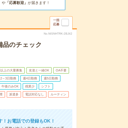
」
や
「応募歓迎」
が届きます！
一括
応募
No.NISNHTRK-2BJ42
で備品のチェック
名以上の大量募集
友達と一緒OK
OA不要
2～3日勤務
週4日勤務
週5日勤務
午後のみOK
残業少
シフト
煙
派遣多
電話対応なし
ルーティン
す！お電話での登録もOK！