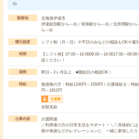
ね
勤務地
北海道伊達市
伊達紋別駅から---分／有珠駅から---分／北舟岡駅から-
ら---分
曜日頻度
シフト制（月～日）※平日のみなどの相談もOK※週3
時間
【シフト例】07:00～16:0009:00～18:0017:00
談ください！
期間
即日～2ヶ月以上 ■開始日の相談OK！
時給
無資格の方：時給1240円～1550円 / 介護福祉士：時給1
円～1812円
交通費
全額支給
仕事内容
介護関連
／利用者の方の日常生活をサポート！＼▽具体的には
紙や体操などのレクレーションに 一緒に参加したり