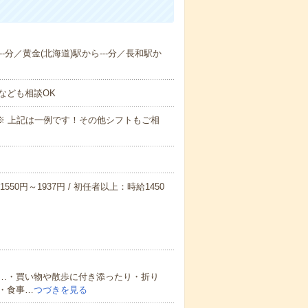
--分／黄金(北海道)駅から---分／長和駅か
なども相談OK
～09:00※ 上記は一例です！その他シフトもご相
550円～1937円 / 初任者以上：時給1450
…・買い物や散歩に付き添ったり・折り
・食事…
つづきを見る