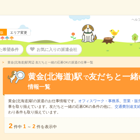
ヘル
版
エリア変更
た希望条件
お気に入りの派遣会社
黄金(北海道)駅周辺 友だちと一緒の応募OKの派遣の仕事一覧
黄金(北海道)駅
友だちと一緒
で
情報一覧
黄金(北海道)駅の派遣のお仕事情報です。
オフィスワーク・事務系
、
営業・販
事を取り揃えています。友だちと一緒の応募OKの条件の他に、
交通費別途支
わり条件も取り揃えています。
2
1
2
件中
～
件を表示中