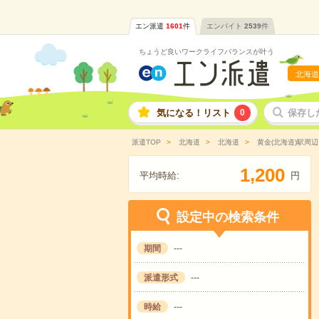
エン派遣
1601
件
エンバイト
2539
件
ちょうど良いワークライフバランスが叶う
北海道
気になる！リスト
0
保存し
派遣TOP
北海道
北海道
黄金(北海道)駅周辺
,
1
2
0
0
平均時給:
円
設定中の検索条件
期間
---
派遣形式
---
時給
---