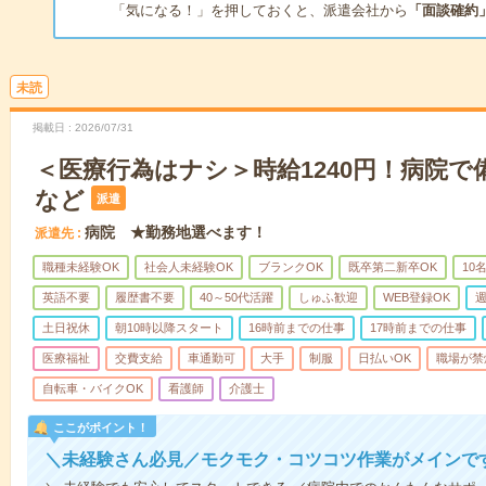
「気になる！」を押しておくと、派遣会社から
「面談確約
未読
掲載日
2026/07/31
＜医療行為はナシ＞時給1240円！病院
など
派遣
病院 ★勤務地選べます！
派遣先
職種未経験OK
社会人未経験OK
ブランクOK
既卒第二新卒OK
10
英語不要
履歴書不要
40～50代活躍
しゅふ歓迎
WEB登録OK
週
土日祝休
朝10時以降スタート
16時前までの仕事
17時前までの仕事
医療福祉
交費支給
車通勤可
大手
制服
日払いOK
職場が禁
自転車・バイクOK
看護師
介護士
ここがポイント！
＼未経験さん必見／モクモク・コツコツ作業がメインで