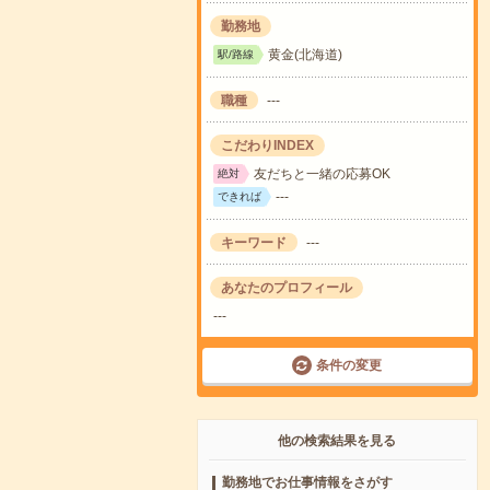
勤務地
黄金(北海道)
駅/路線
職種
---
こだわりINDEX
友だちと一緒の応募OK
絶対
---
できれば
キーワード
---
あなたのプロフィール
---
条件の変更
他の検索結果を見る
勤務地でお仕事情報をさがす