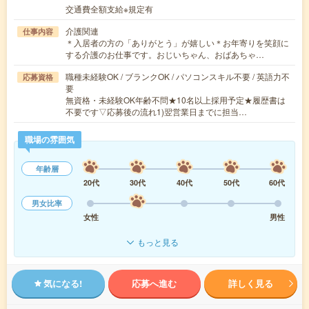
交通費全額支給※規定有
介護関連
仕事内容
＊入居者の方の「ありがとう」が嬉しい＊お年寄りを笑顔に
する介護のお仕事です。おじいちゃん、おばあちゃ…
職種未経験OK / ブランクOK / パソコンスキル不要 / 英語力不
応募資格
要
無資格・未経験OK年齢不問★10名以上採用予定★履歴書は
不要です▽応募後の流れ1)翌営業日までに担当…
職場の雰囲気
年齢層
20代
30代
40代
50代
60代
男女比率
女性
男性
もっと見る
気になる!
応募へ進む
詳しく見る