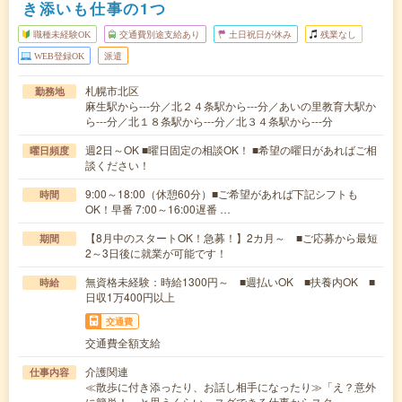
き添いも仕事の1つ
職種未経験OK
交通費別途支給あり
土日祝日が休み
残業なし
WEB登録OK
派遣
札幌市北区
勤務地
麻生駅から---分／北２４条駅から---分／あいの里教育大駅か
ら---分／北１８条駅から---分／北３４条駅から---分
週2日～OK ■曜日固定の相談OK！ ■希望の曜日があればご相
曜日頻度
談ください！
9:00～18:00（休憩60分）■ご希望があれば下記シフトも
時間
OK！早番 7:00～16:00遅番 …
【8月中のスタートOK！急募！】2カ月～ ■ご応募から最短
期間
2～3日後に就業が可能です！
無資格未経験：時給1300円～ ■週払いOK ■扶養内OK ■
時給
日収1万400円以上
交通費
交通費全額支給
介護関連
仕事内容
≪散歩に付き添ったり、お話し相手になったり≫「え？意外
に簡単！」と思うくらい、スグできる仕事からスタ…