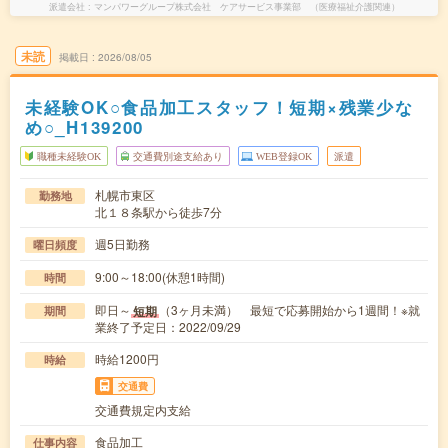
派遣会社
マンパワーグループ株式会社 ケアサービス事業部 （医療福祉介護関連）
未読
掲載日
2026/08/05
未経験OK○食品加工スタッフ！短期×残業少な
め○_H139200
職種未経験OK
交通費別途支給あり
WEB登録OK
派遣
札幌市東区
勤務地
北１８条駅から徒歩7分
週5日勤務
曜日頻度
9:00～18:00(休憩1時間)
時間
即日～
（3ヶ月未満） 最短で応募開始から1週間！※就
短期
期間
業終了予定日：2022/09/29
時給1200円
時給
交通費
交通費規定内支給
食品加工
仕事内容