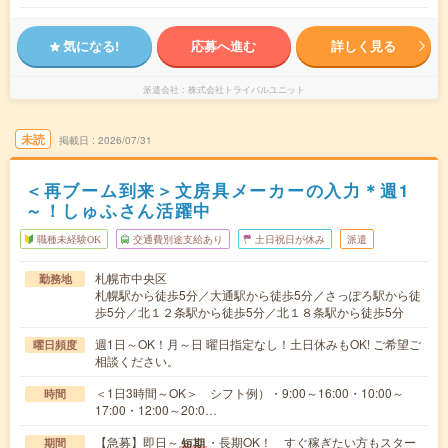
気になる!
応募へ進む
詳しく見る
派遣会社
株式会社トライバルユニット
未読
掲載日
2026/07/31
＜再ブーム到来＞文房具メーカーの入力＊週1
～！しゅふさん活躍中
職種未経験OK
交通費別途支給あり
土日祝日が休み
派遣
札幌市中央区
勤務地
札幌駅から徒歩5分／大通駅から徒歩5分／さっぽろ駅から徒
歩5分／北１２条駅から徒歩5分／北１８条駅から徒歩5分
週1日～OK！月～日 曜日指定なし！土日休みもOK! ご希望ご
曜日頻度
相談ください。
＜1日3時間～OK＞ シフト例）・9:00～16:00・10:00～
時間
17:00・12:00～20:0…
【急募】即日～
・長期OK！ すぐ稼ぎたい方もスター
短期
期間