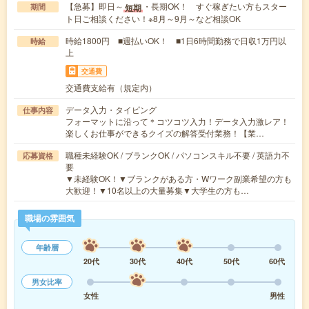
【急募】即日～
・長期OK！ すぐ稼ぎたい方もスター
短期
期間
ト日ご相談ください！※8月～9月～など相談OK
時給1800円 ■週払いOK！ ■1日6時間勤務で日収1万円以
時給
上
交通費
交通費支給有（規定内）
データ入力・タイピング
仕事内容
フォーマットに沿って＊コツコツ入力！データ入力激レア！
楽しくお仕事ができるクイズの解答受付業務！【業…
職種未経験OK / ブランクOK / パソコンスキル不要 / 英語力不
応募資格
要
▼未経験OK！▼ブランクがある方・Wワーク副業希望の方も
大歓迎！▼10名以上の大量募集▼大学生の方も…
職場の雰囲気
年齢層
20代
30代
40代
50代
60代
男女比率
女性
男性