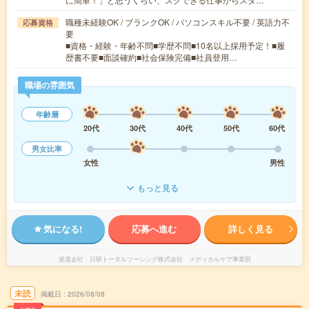
職種未経験OK / ブランクOK / パソコンスキル不要 / 英語力不
応募資格
要
■資格・経験・年齢不問■学歴不問■10名以上採用予定！■履
歴書不要■面談確約■社会保険完備■社員登用…
職場の雰囲気
年齢層
20代
30代
40代
50代
60代
男女比率
女性
男性
もっと見る
気になる!
応募へ進む
詳しく見る
派遣会社
日研トータルソーシング株式会社 メディカルケア事業部
未読
掲載日
2026/08/08