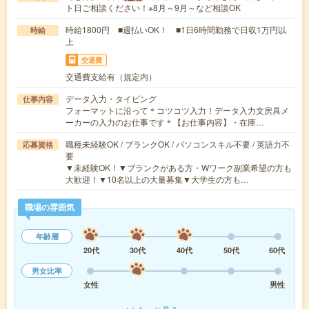
ト日ご相談ください！※8月～9月～など相談OK
時給1800円 ■週払いOK！ ■1日6時間勤務で日収1万円以
時給
上
交通費
交通費支給有（規定内）
データ入力・タイピング
仕事内容
フォーマットに沿って＊コツコツ入力！データ入力文房具メ
ーカーの入力のお仕事です＊【お仕事内容】・在庫…
職種未経験OK / ブランクOK / パソコンスキル不要 / 英語力不
応募資格
要
▼未経験OK！▼ブランクがある方・Wワーク副業希望の方も
大歓迎！▼10名以上の大量募集▼大学生の方も…
職場の雰囲気
年齢層
20代
30代
40代
50代
60代
男女比率
女性
男性