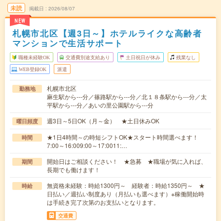
未読
掲載日
2026/08/07
NEW
札幌市北区【週3日～】ホテルライクな高齢者
マンションで生活サポート
職種未経験OK
交通費別途支給あり
土日祝日が休み
残業なし
WEB登録OK
派遣
札幌市北区
勤務地
麻生駅から---分／篠路駅から---分／北１８条駅から---分／太
平駅から---分／あいの里公園駅から---分
週3日～5日OK（月～金） ★土日休みOK
曜日頻度
★1日4時間～の時短シフトOK★スタート時間選べます！
時間
7:00～16:009:00～17:0011:…
開始日はご相談ください！ ★急募 ★職場が気に入れば、
期間
長期でも働けます！
無資格未経験：時給1300円～ 経験者：時給1350円～ ★
時給
日払い／週払い制度あり（月払いも選べます）※稼働開始時
は手続き完了次第のお支払いとなります。
交通費