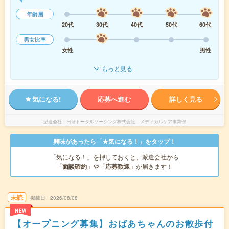
年齢層
20代
30代
40代
50代
60代
男女比率
女性
男性
もっと見る
気になる!
応募へ進む
詳しく見る
派遣会社
日研トータルソーシング株式会社 メディカルケア事業部
興味があったら「★気になる！」をタップ！
「気になる！」を押しておくと、派遣会社から
「面談確約」
や
「応募歓迎」
が届きます！
未読
掲載日
2026/08/08
NEW
【オープニング募集】おばあちゃんのお散歩付