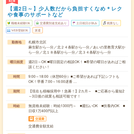
NEW
【週2日～】少人数だから負担すくなめ＊レク
や食事のサポートなど
職種未経験OK
交通費別途支給あり
土日祝日が休み
残業なし
WEB登録OK
派遣
札幌市北区
勤務地
麻生駅から---分／北２４条駅から---分／あいの里教育大駅か
ら---分／北１８条駅から---分／北３４条駅から---分
週2日～OK ■曜日固定の相談OK！ ■希望の曜日があればご相
曜日頻度
談ください！
9:00～18:00（休憩60分）■ご希望があれば下記シフトも
時間
OK！早番 7:00～16:00遅番 …
【現在も積極採用中！急募！】2カ月～ ■ご応募から最短2
期間
～3日後の就業も相談可能です！
無資格未経験：時給1300円～ ■週払いOK ■扶養内OK ■
時給
日収1万400円以上
交通費
交通費全額支給