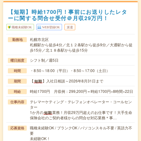
【短期】時給1700円！事前にお送りしたレタ
ーに関する問合せ受付＠月収29万円！
職種未経験OK
WEB登録OK
派遣
札幌市北区
勤務地
札幌駅から徒歩4分／北１２条駅から徒歩9分／大通駅から徒
歩15分／北１８条駅から徒歩15分
シフト制／週5日
曜日頻度
・8:50～18:00（平日）・8:50～17:00（土日）
時間
【
】入社日相談～2026年8月31日まで
短期
期間
時給1700円 月収例：299,200円＝時給1700円×8時間×22日
時給
テレマーケティング・テレフォンオペレーター・コールセン
仕事内容
ター
1か月の
業務！月収29万円超えのお仕事です！大手生命
短期
保険会社のご契約者様からの問合せ対応業務＊事…
職種未経験OK / ブランクOK / パソコンスキル不要 / 英語力不
応募資格
要
未経験OK！