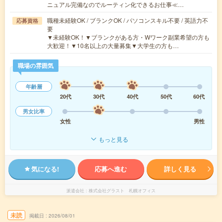
ニュアル完備なのでルーティン化できるお仕事≪…
職種未経験OK / ブランクOK / パソコンスキル不要 / 英語力不
応募資格
要
▼未経験OK！▼ブランクがある方・Wワーク副業希望の方も
大歓迎！▼10名以上の大量募集▼大学生の方も…
職場の雰囲気
年齢層
20代
30代
40代
50代
60代
男女比率
女性
男性
もっと見る
気になる!
応募へ進む
詳しく見る
派遣会社
株式会社グラスト 札幌オフィス
未読
掲載日
2026/08/01