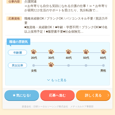
介護関連
仕事内容
≪お年寄りも自分も笑顔になれる介護の仕事！≫＊お年寄り
が昼間だけ生活のサポートを受けたり、気分転換で…
職種未経験OK / ブランクOK / パソコンスキル不要 / 英語力不
応募資格
要
■無資格・未経験OK！■年齢・学歴不問！ブランクOK!■10名
以上採用予定！■履歴書不要■社会保険完…
職場の雰囲気
年齢層
20代
30代
40代
50代
60代
男女比率
女性
男性
もっと見る
気になる!
応募へ進む
詳しく見る
派遣会社
日研トータルソーシング株式会社 メディカルケア事業部