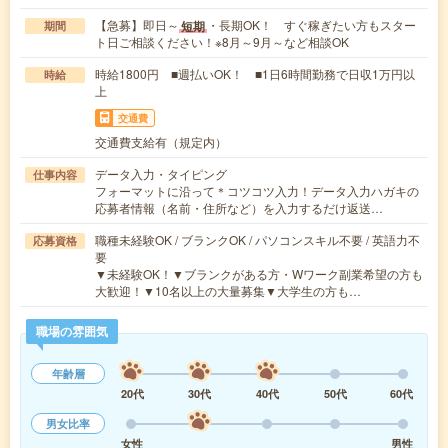
【急募】即日～
・長期OK！ すぐ稼ぎたい方もスター
短期
期間
ト日ご相談ください！※8月～9月～など相談OK
時給1800円 ■週払いOK！ ■1日6時間勤務で日収1万円以
時給
上
交通費
交通費支給有（規定内）
データ入力・タイピング
仕事内容
フォーマットに沿って＊コツコツ入力！データ入力ハガキの
応募者情報（名前・住所など）を入力するだけ返送…
職種未経験OK / ブランクOK / パソコンスキル不要 / 英語力不
応募資格
要
▼未経験OK！▼ブランクがある方・Wワーク副業希望の方も
大歓迎！▼10名以上の大量募集▼大学生の方も…
職場の雰囲気
年齢層
20代
30代
40代
50代
60代
男女比率
女性
男性