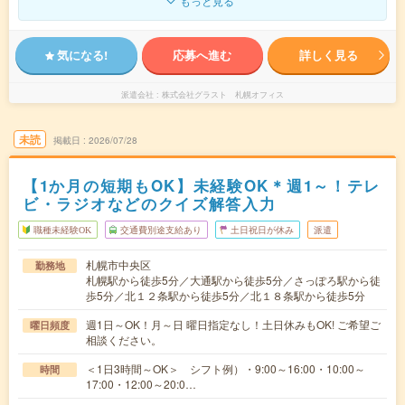
もっと見る
気になる!
応募へ進む
詳しく見る
派遣会社
株式会社グラスト 札幌オフィス
未読
掲載日
2026/07/28
【1か月の短期もOK】未経験OK＊週1～！テレ
ビ・ラジオなどのクイズ解答入力
職種未経験OK
交通費別途支給あり
土日祝日が休み
派遣
札幌市中央区
勤務地
札幌駅から徒歩5分／大通駅から徒歩5分／さっぽろ駅から徒
歩5分／北１２条駅から徒歩5分／北１８条駅から徒歩5分
週1日～OK！月～日 曜日指定なし！土日休みもOK! ご希望ご
曜日頻度
相談ください。
＜1日3時間～OK＞ シフト例）・9:00～16:00・10:00～
時間
17:00・12:00～20:0…