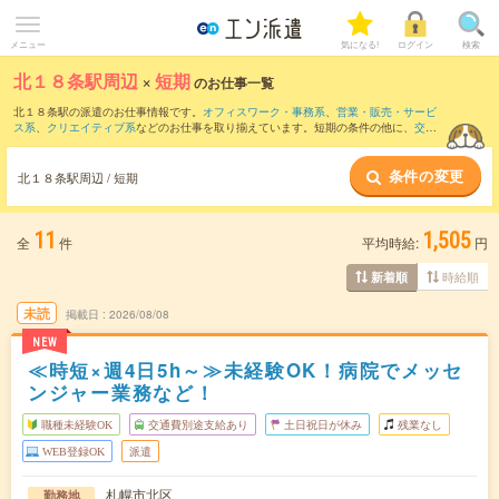
メニュー
気になる!
ログイン
検索
北１８条駅周辺
×
短期
のお仕事一覧
北１８条駅の派遣のお仕事情報です。
オフィスワーク・事務系
、
営業・販売・サービ
ス系
、
クリエイティブ系
などのお仕事を取り揃えています。短期の条件の他に、
交通
費別途支給あり
、
職種未経験OK
、
友だちと一緒の応募OK
などでもお探し頂けます。
条件の変更
北１８条駅周辺 / 短期
11
1,505
全
件
平均時給:
円
時給順
新着順
未読
掲載日
2026/08/08
NEW
≪時短×週4日5h～≫未経験OK！病院でメッセ
ンジャー業務など！
職種未経験OK
交通費別途支給あり
土日祝日が休み
残業なし
WEB登録OK
派遣
札幌市北区
勤務地