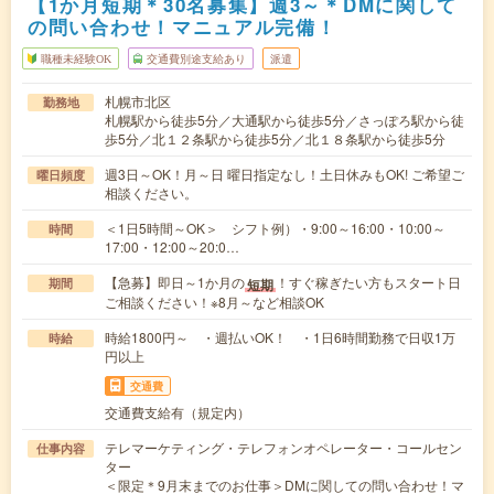
【1か月短期＊30名募集】週3～＊DMに関して
の問い合わせ！マニュアル完備！
職種未経験OK
交通費別途支給あり
派遣
札幌市北区
勤務地
札幌駅から徒歩5分／大通駅から徒歩5分／さっぽろ駅から徒
歩5分／北１２条駅から徒歩5分／北１８条駅から徒歩5分
週3日～OK！月～日 曜日指定なし！土日休みもOK! ご希望ご
曜日頻度
相談ください。
＜1日5時間～OK＞ シフト例）・9:00～16:00・10:00～
時間
17:00・12:00～20:0…
【急募】即日～1か月の
！すぐ稼ぎたい方もスタート日
短期
期間
ご相談ください！※8月～など相談OK
時給1800円～ ・週払いOK！ ・1日6時間勤務で日収1万
時給
円以上
交通費
交通費支給有（規定内）
テレマーケティング・テレフォンオペレーター・コールセン
仕事内容
ター
＜限定＊9月末までのお仕事＞DMに関しての問い合わせ！マ