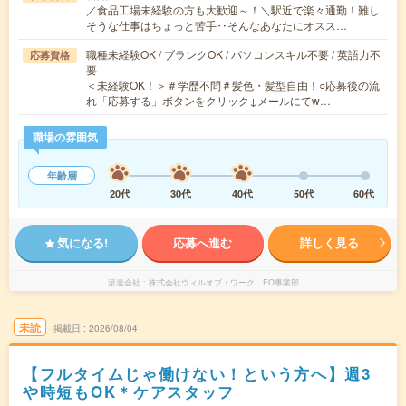
／食品工場未経験の方も大歓迎～！＼駅近で楽々通勤！難し
そうな仕事はちょっと苦手‥そんなあなたにオスス…
職種未経験OK / ブランクOK / パソコンスキル不要 / 英語力不
応募資格
要
＜未経験OK！＞＃学歴不問＃髪色・髪型自由！○応募後の流
れ「応募する」ボタンをクリック↓メールにてw…
職場の雰囲気
年齢層
20代
30代
40代
50代
60代
気になる!
応募へ進む
詳しく見る
派遣会社
株式会社ウィルオブ・ワーク FO事業部
未読
掲載日
2026/08/04
【フルタイムじゃ働けない！という方へ】週3
や時短もOK＊ケアスタッフ