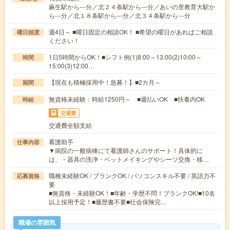
麻生駅から---分／北２４条駅から---分／あいの里教育大駅か
ら---分／北１８条駅から---分／北３４条駅から---分
週4日～ ■曜日固定の相談OK！ ■希望の曜日があればご相談
曜日頻度
ください！
1日5時間からOK！■シフト例(1)8:00～13:00(2)10:00～
時間
15:00(3)12:00…
【現在も積極採用中！急募！】■2カ月～
期間
無資格未経験：時給1250円～ ■週払いOK ■扶養内OK
時給
交通費
交通費全額支給
看護助手
仕事内容
▼病院の一般病棟にて看護師さんのサポート！具体的に
は、・器具の洗浄・ベットメイキングやシーツ交換・移…
職種未経験OK / ブランクOK / パソコンスキル不要 / 英語力不
応募資格
要
■無資格・未経験OK！■年齢・学歴不問！ブランクOK!■10名
以上採用予定！■履歴書不要■社会保険完…
職場の雰囲気