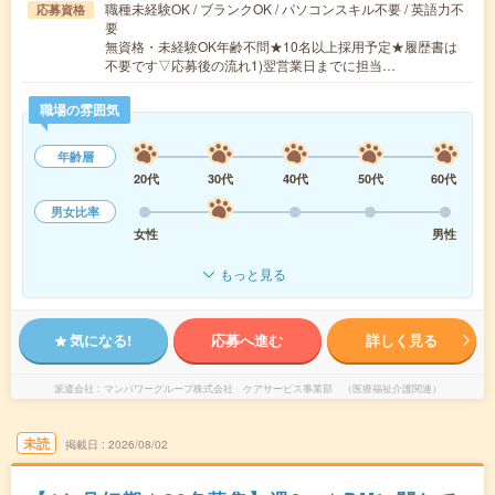
職種未経験OK / ブランクOK / パソコンスキル不要 / 英語力不
応募資格
要
無資格・未経験OK年齢不問★10名以上採用予定★履歴書は
不要です▽応募後の流れ1)翌営業日までに担当…
職場の雰囲気
年齢層
20代
30代
40代
50代
60代
男女比率
女性
男性
もっと見る
気になる!
応募へ進む
詳しく見る
派遣会社
マンパワーグループ株式会社 ケアサービス事業部 （医療福祉介護関連）
未読
掲載日
2026/08/02