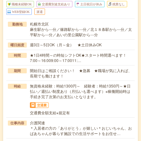
職種未経験OK
交通費別途支給あり
土日祝日が休み
残業なし
WEB登録OK
派遣
札幌市北区
勤務地
麻生駅から---分／篠路駅から---分／北１８条駅から---分／太
平駅から---分／あいの里公園駅から---分
週3日～5日OK（月～金） ★土日休みOK
曜日頻度
★1日4時間～の時短シフトOK★スタート時間選べます！
時間
7:00～16:009:00～17:0011:…
開始日はご相談ください！ ★急募 ★職場が気に入れば、
期間
長期でも働けます！
無資格未経験：時給1300円～ 経験者：時給1350円～★日
時給
払い／週払い制度あり（月払いも選べます）※稼働開始時は
手続き完了次第のお支払いとなります。
交通費
交通費全額支給※規定有
介護関連
仕事内容
＊入居者の方の「ありがとう」が嬉しい＊おじいちゃん、お
ばあちゃんが暮らす施設での生活サポートをお任せ…