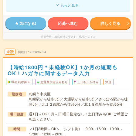
もっと見る
気になる!
応募へ進む
詳しく見る
派遣会社
株式会社グラスト 札幌オフィス
未読
掲載日
2026/07/24
【時給1800円＊未経験OK】1か月の短期も
OK！ハガキに関するデータ入力
職種未経験OK
交通費別途支給あり
土日祝日が休み
派遣
札幌市中央区
勤務地
札幌駅から徒歩5分／大通駅から徒歩5分／さっぽろ駅から徒
歩5分／北１２条駅から徒歩5分／北１８条駅から徒歩5分
週1日～OK！月～日 曜日指定なし！土日休みもOK! ご希望ご
曜日頻度
相談ください。
＜1日3時間～OK＞ シフト例）・9:00～16:00・10:00～
時間
17:00・12:00～20:0…