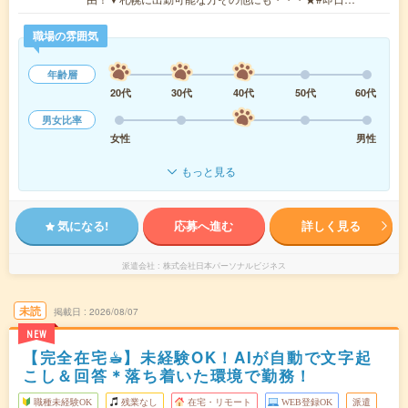
職場の雰囲気
年齢層
20代
30代
40代
50代
60代
男女比率
女性
男性
もっと見る
気になる!
応募へ進む
詳しく見る
派遣会社
株式会社日本パーソナルビジネス
未読
掲載日
2026/08/07
NEW
【完全在宅☕︎】未経験OK！AIが自動で文字起
こし＆回答＊落ち着いた環境で勤務！
職種未経験OK
残業なし
在宅・リモート
WEB登録OK
派遣