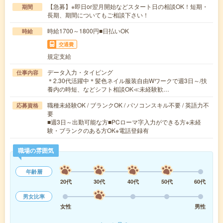
【急募】※即日or翌月開始などスタート日の相談OK！短期・
期間
長期、期間についてもご相談下さい！
時給1700～1800円■日払いOK
時給
交通費
規定支給
データ入力・タイピング
仕事内容
＊2.30代活躍中＊髪色ネイル服装自由Wワークで週3日～/扶
養内の時短、などシフト相談OK≪未経験歓…
職種未経験OK / ブランクOK / パソコンスキル不要 / 英語力不
応募資格
要
■週3日～出勤可能な方■PCローマ字入力ができる方※未経
験・ブランクのある方OK※電話登録有
職場の雰囲気
年齢層
20代
30代
40代
50代
60代
男女比率
女性
男性