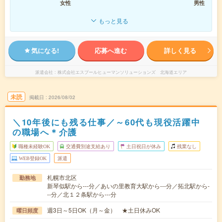
女性
男性
もっと見る
気になる!
応募へ進む
詳しく見る
派遣会社
株式会社エスプールヒューマンソリューションズ 北海道エリア
未読
掲載日
2026/08/02
＼10年後にも残る仕事／～60代も現役活躍中
の職場へ＊介護
職種未経験OK
交通費別途支給あり
土日祝日が休み
残業なし
WEB登録OK
派遣
札幌市北区
勤務地
新琴似駅から---分／あいの里教育大駅から---分／拓北駅から-
--分／北１２条駅から---分
週3日～5日OK（月～金） ★土日休みOK
曜日頻度