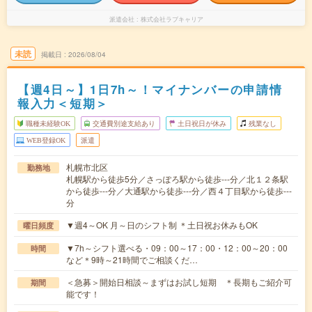
派遣会社
株式会社ラブキャリア
未読
掲載日
2026/08/04
【週4日～】1日7h～！マイナンバーの申請情
報入力＜短期＞
職種未経験OK
交通費別途支給あり
土日祝日が休み
残業なし
WEB登録OK
派遣
札幌市北区
勤務地
札幌駅から徒歩5分／さっぽろ駅から徒歩---分／北１２条駅
から徒歩---分／大通駅から徒歩---分／西４丁目駅から徒歩---
分
▼週4～OK 月～日のシフト制 ＊土日祝お休みもOK
曜日頻度
▼7h～シフト選べる・09：00～17：00・12：00～20：00
時間
など＊9時～21時間でご相談くだ…
＜急募＞開始日相談～まずはお試し短期 ＊長期もご紹介可
期間
能です！