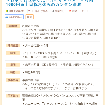
1680円＆土日祝お休みのカンタン事務
職種未経験OK
土日祝日が休み
残業なし
在宅・リモート
WEB登録OK
派遣
札幌市中央区
勤務地
バスセンター前駅から地下鉄15分／北１３条東駅から地下鉄
15分／北１２条駅から地下鉄15分／さっぽろ駅から地下鉄
13分／札幌駅から地下鉄13分
▼月～金の週4～5日
曜日頻度
・1日7.5h～OK▼シフト例＊08：00～17：00（休憩60分）
時間
＊09：00～18：00（休憩6…
＜急募＞即日～OK！長期◎ ＊開始日ご相談ください！
期間
▼時給1680円
時給
事務的軽作業
仕事内容
<ゆくゆく在宅勤務が叶う！>「この項目って何書くの？」
「今ってどんな契約ですか？」…など、お客様から…
職種未経験OK / ブランクOK / パソコンスキル不要 / 英語力不
応募資格
要
▼スニーカー、Tシャツ、ジーンズ、ネイル自由！▼未経験