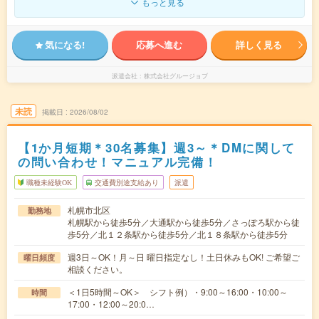
もっと見る
気になる!
応募へ進む
詳しく見る
派遣会社
株式会社グルージョブ
未読
掲載日
2026/08/02
【1か月短期＊30名募集】週3～＊DMに関して
の問い合わせ！マニュアル完備！
職種未経験OK
交通費別途支給あり
派遣
札幌市北区
勤務地
札幌駅から徒歩5分／大通駅から徒歩5分／さっぽろ駅から徒
歩5分／北１２条駅から徒歩5分／北１８条駅から徒歩5分
週3日～OK！月～日 曜日指定なし！土日休みもOK! ご希望ご
曜日頻度
相談ください。
＜1日5時間～OK＞ シフト例）・9:00～16:00・10:00～
時間
17:00・12:00～20:0…