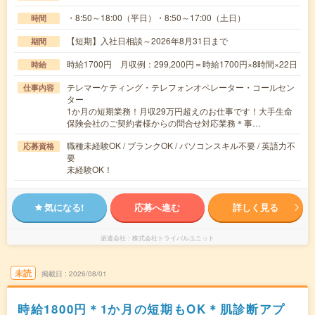
・8:50～18:00（平日）・8:50～17:00（土日）
時間
【短期】入社日相談～2026年8月31日まで
期間
時給1700円 月収例：299,200円＝時給1700円×8時間×22日
時給
テレマーケティング・テレフォンオペレーター・コールセン
仕事内容
ター
1か月の短期業務！月収29万円超えのお仕事です！大手生命
保険会社のご契約者様からの問合せ対応業務＊事…
職種未経験OK / ブランクOK / パソコンスキル不要 / 英語力不
応募資格
要
未経験OK！
気になる!
応募へ進む
詳しく見る
派遣会社
株式会社トライバルユニット
未読
掲載日
2026/08/01
時給1800円＊1か月の短期もOK＊肌診断アプ