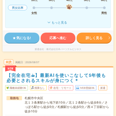
男女比率
女性
男性
もっと見る
気になる!
応募へ進む
詳しく見る
派遣会社
株式会社日本パーソナルビジネス
未読
掲載日
2026/08/07
NEW
【完全在宅☕︎】最新AIを使いこなして5年後も
必要とされるスキルが身につく＊
職種未経験OK
残業なし
在宅・リモート
WEB登録OK
派遣
札幌市中央区
勤務地
北１３条東駅から地下鉄10分／北１２条駅から徒歩8分／さ
っぽろ駅から徒歩5分／札幌駅から徒歩5分／西４丁目駅から
徒歩10分