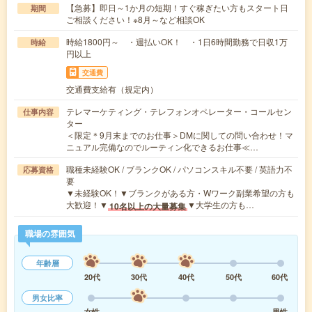
【急募】即日～1か月の短期！すぐ稼ぎたい方もスタート日
期間
ご相談ください！※8月～など相談OK
時給1800円～ ・週払いOK！ ・1日6時間勤務で日収1万
時給
円以上
交通費
交通費支給有（規定内）
テレマーケティング・テレフォンオペレーター・コールセン
仕事内容
ター
＜限定＊9月末までのお仕事＞DMに関しての問い合わせ！マ
ニュアル完備なのでルーティン化できるお仕事≪…
職種未経験OK / ブランクOK / パソコンスキル不要 / 英語力不
応募資格
要
▼未経験OK！▼ブランクがある方・Wワーク副業希望の方も
大歓迎！▼
▼大学生の方も…
10名以上の大量募集
職場の雰囲気
年齢層
20代
30代
40代
50代
60代
男女比率
女性
男性