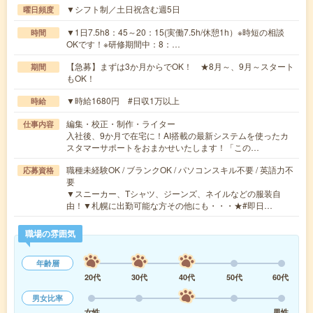
▼シフト制／土日祝含む週5日
曜日頻度
▼1日7.5h8：45～20：15(実働7.5h/休憩1h）※時短の相談
時間
OKです！※研修期間中：8：…
【急募】まずは3か月からでOK！ ★8月～、9月～スタート
期間
もOK！
▼時給1680円 #日収1万以上
時給
編集・校正・制作・ライター
仕事内容
入社後、9か月で在宅に！AI搭載の最新システムを使ったカ
スタマーサポートをおまかせいたします！「この…
職種未経験OK / ブランクOK / パソコンスキル不要 / 英語力不
応募資格
要
▼スニーカー、Tシャツ、ジーンズ、ネイルなどの服装自
由！▼札幌に出勤可能な方その他にも・・・★#即日…
職場の雰囲気
年齢層
20代
30代
40代
50代
60代
男女比率
女性
男性