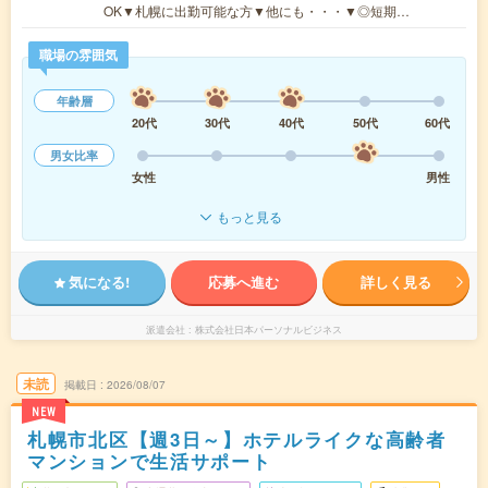
OK▼札幌に出勤可能な方▼他にも・・・▼◎短期…
職場の雰囲気
年齢層
20代
30代
40代
50代
60代
男女比率
女性
男性
もっと見る
気になる!
応募へ進む
詳しく見る
派遣会社
株式会社日本パーソナルビジネス
未読
掲載日
2026/08/07
NEW
札幌市北区【週3日～】ホテルライクな高齢者
マンションで生活サポート