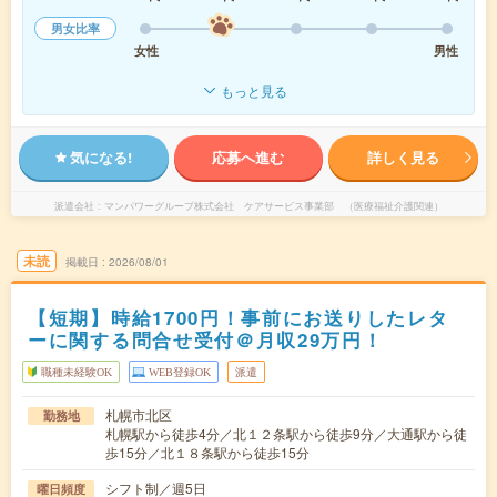
男女比率
女性
男性
もっと見る
気になる!
応募へ進む
詳しく見る
派遣会社
マンパワーグループ株式会社 ケアサービス事業部 （医療福祉介護関連）
未読
掲載日
2026/08/01
【短期】時給1700円！事前にお送りしたレタ
ーに関する問合せ受付＠月収29万円！
職種未経験OK
WEB登録OK
派遣
札幌市北区
勤務地
札幌駅から徒歩4分／北１２条駅から徒歩9分／大通駅から徒
歩15分／北１８条駅から徒歩15分
シフト制／週5日
曜日頻度