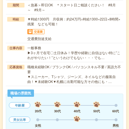
＜急募＞即日OK ＊スタート日ご相談ください！ #8月
期間
～ #9月～
▼時給1300円 月収例：約24万円=時給1300×22日×8時間×
時給
残業 なども可能！
交通費
交通費別途支給
一般事務
仕事内容
▶3ヶ月で在宅〇土日休み！学歴や経験に自信はない特に”こ
れがやりたい！”というわけでもない・・・でも…
職種未経験OK / ブランクOK / パソコンスキル不要 / 英語力不
応募資格
要
▼スニーカー、Tシャツ、ジーンズ、ネイルなどの服装自
由！▼未経験OK▼札幌に出勤可能な方その他にも・…
職場の雰囲気
年齢層
20代
30代
40代
50代
60代
男女比率
女性
男性