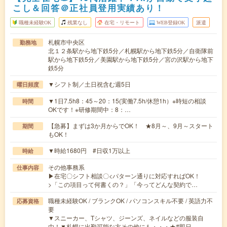
こし＆回答＠正社員登用実績あり！
職種未経験OK
残業なし
在宅・リモート
WEB登録OK
派遣
札幌市中央区
勤務地
北１２条駅から地下鉄5分／札幌駅から地下鉄5分／自衛隊前
駅から地下鉄5分／美園駅から地下鉄5分／宮の沢駅から地下
鉄5分
▼シフト制／土日祝含む週5日
曜日頻度
▼1日7.5h8：45～20：15(実働7.5h/休憩1h）※時短の相談
時間
OKです！※研修期間中：8：…
【急募】まずは3か月からでOK！ ★8月～、9月～スタート
期間
もOK！
▼時給1680円 #日収1万以上
時給
その他事務系
仕事内容
▶在宅〇シフト相談〇<パターン通りに対応すればOK！
>「この項目って何書くの？」「今ってどんな契約で…
職種未経験OK / ブランクOK / パソコンスキル不要 / 英語力不
応募資格
要
▼スニーカー、Tシャツ、ジーンズ、ネイルなどの服装自
由！▼札幌に出勤可能な方その他にも・・・★#即日…