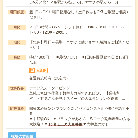
歩5分／北１２条駅から徒歩5分／すすきの駅から---分
週1日～OK！ 曜日指定なし！土日休みもOK! ご希望ご相談く
曜日頻度
ださい。
＜1日3時間～OK＞ シフト例）・9:00～16:00・10:00～
時間
17:00・12:00～20:0…
【急募】即日～長期 ＊すぐに働けます！短期もご相談くだ
期間
さい！
時給1800円 ■週払いOK！ ■1日6時間勤務で日収1万円
時給
以上
交通費
交通費支給有（規定内）
データ入力・タイピング
仕事内容
単純ぽちぽち作業！数字入力ができればOK！【業務内
容】・甘党さん必見！スイーツの人気ランキング作成・…
職種未経験OK / ブランクOK / パソコンスキル不要 / 英語力不
応募資格
要
▼未経験OK！▼ブランクがある方・Wワーク副業希望の方も
大歓迎！▼
▼大学生の方も…
10名以上の大量募集
職場の雰囲気