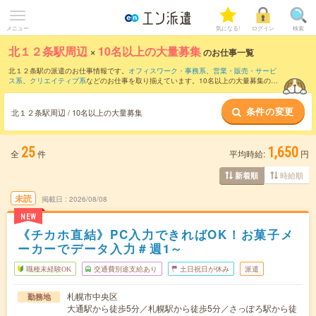
メニュー
気になる!
ログイン
検索
北１２条駅周辺
×
10名以上の大量募集
のお仕事一覧
北１２条駅の派遣のお仕事情報です。
オフィスワーク・事務系
、
営業・販売・サービ
ス系
、
クリエイティブ系
などのお仕事を取り揃えています。10名以上の大量募集の条
件の他に、
交通費別途支給あり
、
職種未経験OK
、
友だちと一緒の応募OK
などのこだ
わり条件も取り揃えています。
条件の変更
北１２条駅周辺 / 10名以上の大量募集
25
1,650
全
件
平均時給:
円
時給順
新着順
未読
掲載日
2026/08/08
NEW
《チカホ直結》PC入力できればOK！お菓子メ
ーカーでデータ入力＃週1～
職種未経験OK
交通費別途支給あり
土日祝日が休み
派遣
札幌市中央区
勤務地
大通駅から徒歩5分／札幌駅から徒歩5分／さっぽろ駅から徒