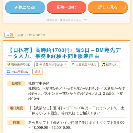
気になる!
応募へ進む
詳しく見る
派遣会社
株式会社ネオキャリア
未読
掲載日
2026/08/03
【日払有】高時給1700円♩週3日～DM宛先デ
ータ入力、事務❥経験不問❥服装自由
職種未経験OK
交通費別途支給あり
土日祝日が休み
残業なし
WEB登録OK
派遣
札幌市中央区
勤務地
札幌駅から徒歩5分／さっぽろ駅から徒歩5分／大通駅から徒
歩8分／バスセンター前駅から徒歩13分／北１２条駅から徒
歩15分
【【残業なし】週3日～1日3h～OK 月～日にてシフト制・土
曜日頻度
日休み/シフト固定、等お気軽にご相談下さい！
選べるシフト！働きやすい時間で働けます！▽シフト例9:00
時間
～18:009:00～13:0010:00…