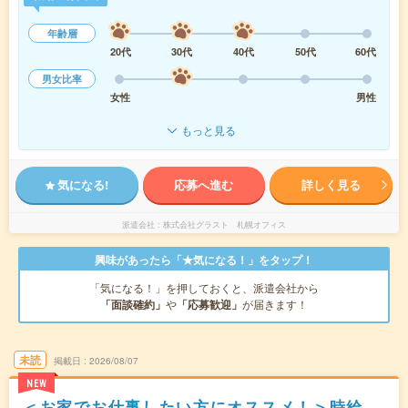
年齢層
20代
30代
40代
50代
60代
男女比率
女性
男性
もっと見る
気になる!
応募へ進む
詳しく見る
派遣会社
株式会社グラスト 札幌オフィス
興味があったら「★気になる！」をタップ！
「気になる！」を押しておくと、派遣会社から
「面談確約」
や
「応募歓迎」
が届きます！
未読
掲載日
2026/08/07
NEW
＜お家でお仕事したい方にオススメ！＞時給