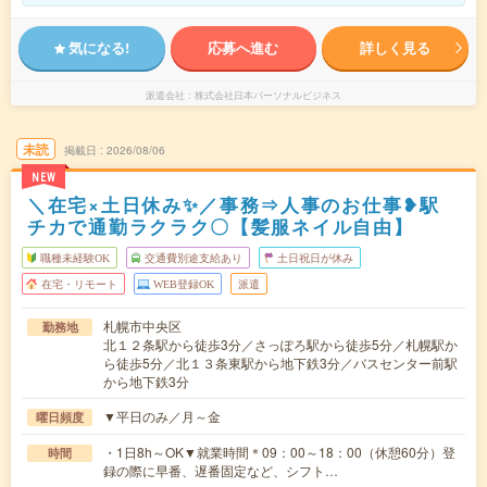
気になる!
応募へ進む
詳しく見る
派遣会社
株式会社日本パーソナルビジネス
未読
掲載日
2026/08/06
NEW
＼在宅×土日休み✨／事務⇒人事のお仕事❥駅
チカで通勤ラクラク〇【髪服ネイル自由】
職種未経験OK
交通費別途支給あり
土日祝日が休み
在宅・リモート
WEB登録OK
派遣
札幌市中央区
勤務地
北１２条駅から徒歩3分／さっぽろ駅から徒歩5分／札幌駅か
ら徒歩5分／北１３条東駅から地下鉄3分／バスセンター前駅
から地下鉄3分
▼平日のみ／月～金
曜日頻度
・1日8h～OK▼就業時間＊09：00～18：00（休憩60分）登
時間
録の際に早番、遅番固定など、シフト…