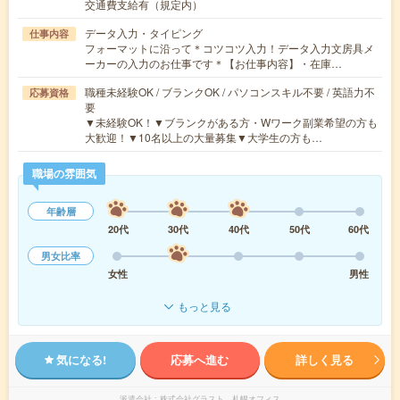
交通費支給有（規定内）
データ入力・タイピング
仕事内容
フォーマットに沿って＊コツコツ入力！データ入力文房具メ
ーカーの入力のお仕事です＊【お仕事内容】・在庫…
職種未経験OK / ブランクOK / パソコンスキル不要 / 英語力不
応募資格
要
▼未経験OK！▼ブランクがある方・Wワーク副業希望の方も
大歓迎！▼10名以上の大量募集▼大学生の方も…
職場の雰囲気
年齢層
20代
30代
40代
50代
60代
男女比率
女性
男性
もっと見る
気になる!
応募へ進む
詳しく見る
派遣会社
株式会社グラスト 札幌オフィス