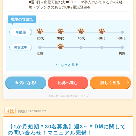
■週3日～出勤可能な方■PCローマ字入力ができる方※未経
験・ブランクのある方OK※電話登録有
職場の雰囲気
年齢層
20代
30代
40代
50代
60代
男女比率
女性
男性
もっと見る
気になる!
応募へ進む
詳しく見る
派遣会社
株式会社グルージョブ
未読
掲載日
2026/08/02
【1か月短期＊30名募集】週3～＊DMに関して
の問い合わせ！マニュアル完備！