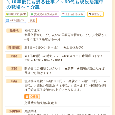
＼10年後にも残る仕事／～60代も現役活躍中
の職場へ＊介護
職種未経験OK
交通費別途支給あり
土日祝日が休み
残業なし
WEB登録OK
派遣
札幌市北区
勤務地
新琴似駅から---分／あいの里教育大駅から---分／拓北駅から-
--分／北１２条駅から---分
週3日～5日OK（月～金） ★土日休みOK
曜日頻度
★1日4時間～の時短シフトOK★スタート時間選べます！
時間
7:00～16:009:00～17:0011:…
開始日はご相談ください！ ★急募 ★職場が気に入れば、
期間
長期でも働けます！
無資格未経験：時給1300円～ 経験者：時給1350円～ ★
時給
日払い／週払い制度あり（月払いも選べます）※稼働開始時
は手続き完了次第のお支払いとなります。
交通費
交通費全額支給※規定有
介護関連
仕事内容