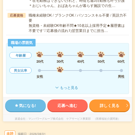
＊在宅勤務はできないけれど、時短も週3日勤務も叶う介護
＊おじいちゃん、おばあちゃんが暮らす施設での生…
職種未経験OK / ブランクOK / パソコンスキル不要 / 英語力不
応募資格
要
無資格・未経験OK年齢不問★10名以上採用予定★履歴書は
不要です▽応募後の流れ1)翌営業日までに担当…
職場の雰囲気
年齢層
20代
30代
40代
50代
60代
男女比率
女性
男性
もっと見る
気になる!
応募へ進む
詳しく見る
派遣会社
マンパワーグループ株式会社 ケアサービス事業部 （医療福祉介護関連）
未読
掲載日
2026/08/01