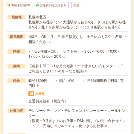
職種未経験OK
交通費別途支給あり
派遣
札幌市北区
勤務地
札幌駅から徒歩5分／大通駅から徒歩5分／さっぽろ駅から徒
歩5分／北１２条駅から徒歩5分／北１８条駅から徒歩5分
週3日～OK！月～日 曜日指定なし！土日休みもOK! ご希望ご
曜日頻度
相談ください。
＜1日5時間～OK＞ シフト例）・9:00～16:00・10:00～
時間
17:00・12:00～20:0…
【急募】即日～1か月の短期！すぐ稼ぎたい方もスタート日
期間
ご相談ください！※8月～など相談OK
時給1800円～ ・週払いOK！ ・1日6時間勤務で日収1万
時給
円以上
交通費
交通費支給有（規定内）
テレマーケティング・テレフォンオペレーター・コールセン
仕事内容
ター
＜限定＊9月末までのお仕事＞DMに関しての問い合わせ！マ
ニュアル完備なのでルーティン化できるお仕事≪…