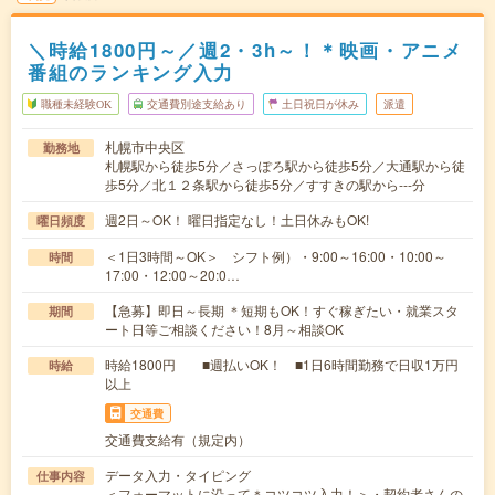
＼時給1800円～／週2・3h～！＊映画・アニメ
番組のランキング入力
職種未経験OK
交通費別途支給あり
土日祝日が休み
派遣
札幌市中央区
勤務地
札幌駅から徒歩5分／さっぽろ駅から徒歩5分／大通駅から徒
歩5分／北１２条駅から徒歩5分／すすきの駅から---分
週2日～OK！ 曜日指定なし！土日休みもOK!
曜日頻度
＜1日3時間～OK＞ シフト例）・9:00～16:00・10:00～
時間
17:00・12:00～20:0…
【急募】即日～長期 ＊短期もOK！すぐ稼ぎたい・就業スタ
期間
ート日等ご相談ください！8月～相談OK
時給1800円 ■週払いOK！ ■1日6時間勤務で日収1万円
時給
以上
交通費
交通費支給有（規定内）
データ入力・タイピング
仕事内容
＜フォーマットに沿って＊コツコツ入力！＞・契約者さんの