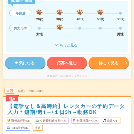
職場の雰囲気
年齢層
20代
30代
40代
50代
60代
男女比率
女性
男性
もっと見る
気になる!
応募へ進む
詳しく見る
派遣会社
株式会社ラブキャリア
未読
掲載日
2026/08/05
NEW
【電話なし＆高時給】レンタカーの予約データ
入力＊短期/週1～/１日3h～勤務OK
職種未経験OK
交通費別途支給あり
土日祝日が休み
残業なし
WEB登録OK
派遣