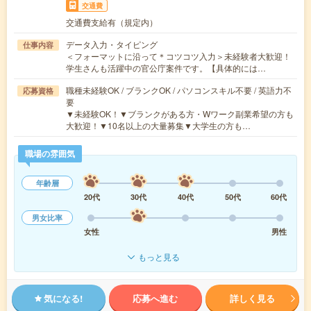
交通費
交通費支給有（規定内）
データ入力・タイピング
仕事内容
＜フォーマットに沿って＊コツコツ入力＞未経験者大歓迎！
学生さんも活躍中の官公庁案件です。【具体的には…
職種未経験OK / ブランクOK / パソコンスキル不要 / 英語力不
応募資格
要
▼未経験OK！▼ブランクがある方・Wワーク副業希望の方も
大歓迎！▼10名以上の大量募集▼大学生の方も…
職場の雰囲気
年齢層
20代
30代
40代
50代
60代
男女比率
女性
男性
もっと見る
気になる!
応募へ進む
詳しく見る