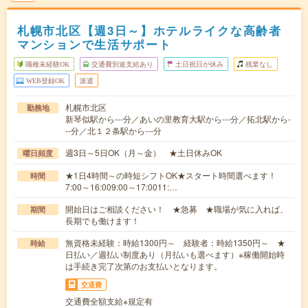
札幌市北区【週3日～】ホテルライクな高齢者
マンションで生活サポート
職種未経験OK
交通費別途支給あり
土日祝日が休み
残業なし
WEB登録OK
派遣
札幌市北区
勤務地
新琴似駅から---分／あいの里教育大駅から---分／拓北駅から-
--分／北１２条駅から---分
週3日～5日OK（月～金） ★土日休みOK
曜日頻度
★1日4時間～の時短シフトOK★スタート時間選べます！
時間
7:00～16:009:00～17:0011:…
開始日はご相談ください！ ★急募 ★職場が気に入れば、
期間
長期でも働けます！
無資格未経験：時給1300円～ 経験者：時給1350円～ ★
時給
日払い／週払い制度あり（月払いも選べます）※稼働開始時
は手続き完了次第のお支払いとなります。
交通費
交通費全額支給※規定有