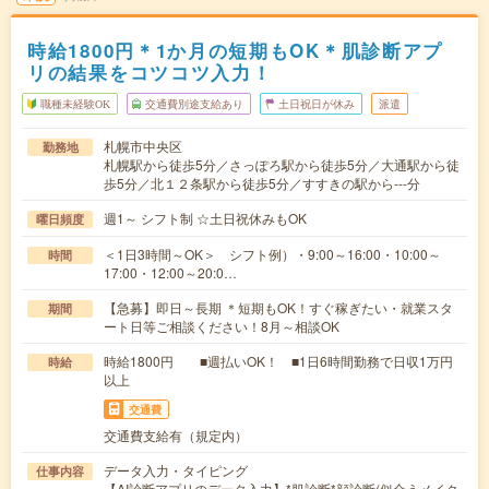
時給1800円＊1か月の短期もOK＊肌診断アプ
リの結果をコツコツ入力！
職種未経験OK
交通費別途支給あり
土日祝日が休み
派遣
札幌市中央区
勤務地
札幌駅から徒歩5分／さっぽろ駅から徒歩5分／大通駅から徒
歩5分／北１２条駅から徒歩5分／すすきの駅から---分
週1～ シフト制 ☆土日祝休みもOK
曜日頻度
＜1日3時間～OK＞ シフト例）・9:00～16:00・10:00～
時間
17:00・12:00～20:0…
【急募】即日～長期 ＊短期もOK！すぐ稼ぎたい・就業スタ
期間
ート日等ご相談ください！8月～相談OK
時給1800円 ■週払いOK！ ■1日6時間勤務で日収1万円
時給
以上
交通費
交通費支給有（規定内）
データ入力・タイピング
仕事内容
【AI診断アプリのデータ入力】*肌診断*顔診断(似合うメイク