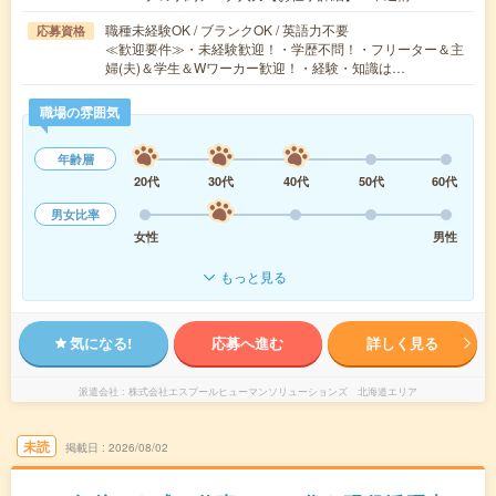
職種未経験OK / ブランクOK / 英語力不要
応募資格
≪歓迎要件≫・未経験歓迎！・学歴不問！・フリーター＆主
婦(夫)＆学生＆Wワーカー歓迎！・経験・知識は…
職場の雰囲気
年齢層
20代
30代
40代
50代
60代
男女比率
女性
男性
もっと見る
気になる!
応募へ進む
詳しく見る
派遣会社
株式会社エスプールヒューマンソリューションズ 北海道エリア
未読
掲載日
2026/08/02