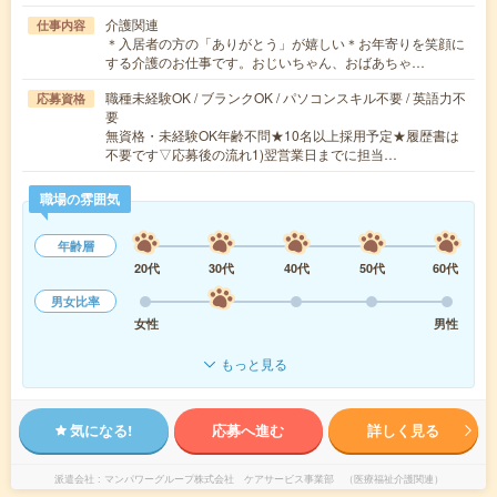
介護関連
仕事内容
＊入居者の方の「ありがとう」が嬉しい＊お年寄りを笑顔に
する介護のお仕事です。おじいちゃん、おばあちゃ…
職種未経験OK / ブランクOK / パソコンスキル不要 / 英語力不
応募資格
要
無資格・未経験OK年齢不問★10名以上採用予定★履歴書は
不要です▽応募後の流れ1)翌営業日までに担当…
職場の雰囲気
年齢層
20代
30代
40代
50代
60代
男女比率
女性
男性
もっと見る
気になる!
応募へ進む
詳しく見る
派遣会社
マンパワーグループ株式会社 ケアサービス事業部 （医療福祉介護関連）