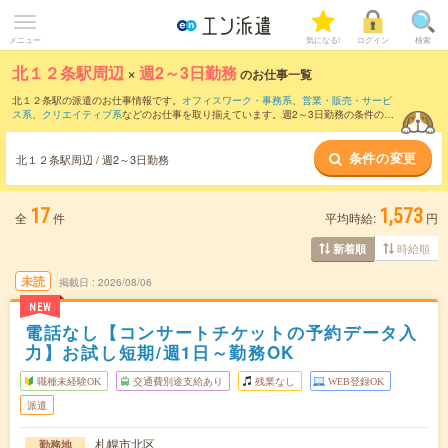
メニュー
気になる!
ログイン
検索
北１２条駅周辺
×
週2～3日勤務
のお仕事一覧
北１２条駅の派遣のお仕事情報です。
オフィスワーク・事務系
、
営業・販売・サービ
ス系
、
クリエイティブ系
などのお仕事を取り揃えています。週2～3日勤務の条件の他
に、
交通費別途支給あり
、
職種未経験OK
、
友だちと一緒の応募OK
などのこだわり条
件も取り揃えています。
条件の変更
北１２条駅周辺 / 週2～3日勤務
17
1,573
全
件
平均時給:
円
時給順
新着順
未読
掲載日
2026/08/06
NEW
電話なし【コンサートチケットの予約データ入
力】お試し短期/週1日～勤務OK
職種未経験OK
交通費別途支給あり
残業なし
WEB登録OK
派遣
札幌市北区
勤務地