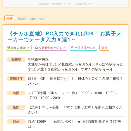
派遣会社
株式会社グラスト 札幌オフィス
未読
掲載日
2026/07/27
《チカホ直結》PC入力できればOK！お菓子メ
ーカーでデータ入力＃週1～
職種未経験OK
交通費別途支給あり
土日祝日が休み
派遣
札幌市中央区
勤務地
大通駅から徒歩5分／札幌駅から徒歩5分／さっぽろ駅から徒
歩5分／北１２条駅から徒歩5分／すすきの駅から---分
週1日～OK！ 曜日指定なし！土日休みもOK! ご希望ご相談く
曜日頻度
ださい。
＜1日3時間～OK＞ シフト例）・9:00～16:00・10:00～
時間
17:00・12:00～20:0…
【急募】即日～長期 ＊すぐに働けます！短期もご相談くだ
期間
さい！
時給1800円 ■週払いOK！ ■1日6時間勤務で日収1万円
時給
以上