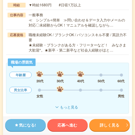
▼時給1680円 #日収1万以上
時給
一般事務
仕事内容
≪ シンプル⭐簡単 ≫問い合わせ＆データ入力やメールの
対応〇未経験からOK！マニュアルを確認しながら…
職種未経験OK / ブランクOK / パソコンスキル不要 / 英語力不
応募資格
要
★未経験・ブランクがある方・フリーターなど！ みなさま
大歓迎*。★新卒・第二新卒など社会人経験がほと…
職場の雰囲気
年齢層
20代
30代
40代
50代
60代
男女比率
女性
男性
もっと見る
気になる!
応募へ進む
詳しく見る