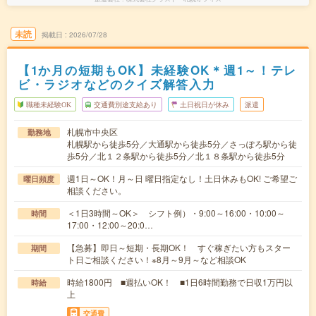
未読
掲載日
2026/07/28
【1か月の短期もOK】未経験OK＊週1～！テレ
ビ・ラジオなどのクイズ解答入力
職種未経験OK
交通費別途支給あり
土日祝日が休み
派遣
札幌市中央区
勤務地
札幌駅から徒歩5分／大通駅から徒歩5分／さっぽろ駅から徒
歩5分／北１２条駅から徒歩5分／北１８条駅から徒歩5分
週1日～OK！月～日 曜日指定なし！土日休みもOK! ご希望ご
曜日頻度
相談ください。
＜1日3時間～OK＞ シフト例）・9:00～16:00・10:00～
時間
17:00・12:00～20:0…
【急募】即日～短期・長期OK！ すぐ稼ぎたい方もスター
期間
ト日ご相談ください！※8月～9月～など相談OK
時給1800円 ■週払いOK！ ■1日6時間勤務で日収1万円以
時給
上
交通費