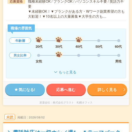
職種未経験OK / ブランクOK / パソコンスキル不要 / 英語力不
応募資格
要
▼未経験OK！▼ブランクがある方・Wワーク副業希望の方も
大歓迎！▼10名以上の大量募集▼大学生の方も…
職場の雰囲気
年齢層
20代
30代
40代
50代
60代
男女比率
女性
男性
もっと見る
気になる!
応募へ進む
詳しく見る
派遣会社
株式会社グラスト 札幌オフィス
未読
掲載日
2026/08/02