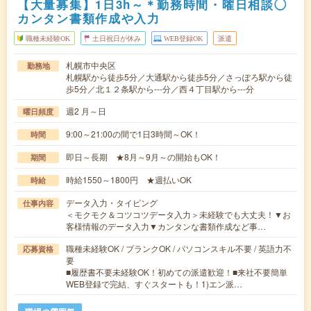
【大量募集】1日3h～＊勤務時間・曜日相談◯
カンタン書類作成や入力
職種未経験OK
土日祝日が休み
WEB登録OK
派遣
札幌市中央区
勤務地
札幌駅から徒歩5分／大通駅から徒歩5分／さっぽろ駅から徒
歩5分／北１２条駅から---分／西４丁目駅から---分
週2 月～日
曜日頻度
9:00～21:00の間で1日3時間～OK！
時間
即日～長期 ★8月～9月～の開始もOK！
期間
時給1550～1800円 ★週払いOK
時給
データ入力・タイピング
仕事内容
＜モクモク＆コツコツデータ入力＞未経験でも大丈夫！▼お
客様情報のデータ入力▼カンタンな書類作成など事…
職種未経験OK / ブランクOK / パソコンスキル不要 / 英語力不
応募資格
要
■履歴書不要未経験OK！初めての派遣歓迎！■来社不要簡単
WEB登録で完結、すぐスタートも！1)エン派…