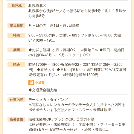
札幌市北区
勤務地
札幌駅から徒歩3分／さっぽろ駅から徒歩4分／北１２条駅か
ら徒歩8分
月～日の内、週1日～週5日勤務
曜日頻度
9:00～23:00の内、実働3～8h[シフト例]9:00～18:00(実働
時間
8h)10:00～19:…
◆お試し短期1ヶ月～長期OK ≪開始日≫ ◆即日・開始日
期間
の相談OK※8月～・9月～スタートOK！
時給1700円～1800円(深夜帯22～23時/時給2125円～2250
時給
円) ◆昇給あり ◆日払い(速払い：給料日前に70％迄受取可
能/規定有)＋月払い ※研修時は時給1500円
交通費
◆交通費全額支給
データ入力・タイピング
仕事内容
≪電話なし≫レンタカーの予約データ入力＼決まった内容を
ポチポチ入力するだけ／オフィスワーク未経験歓迎…
職種未経験OK / ブランクOK / 英語力不要
応募資格
≪歓迎要件≫・未経験歓迎！・学歴不問！・フリーター＆主
婦(夫)＆学生＆Wワーカー歓迎！・経験・知識は…