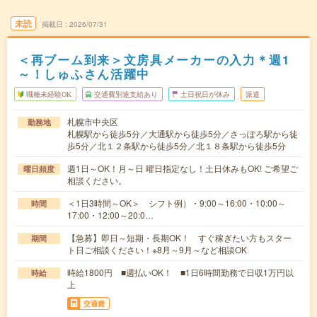
未読
掲載日
2026/07/31
＜再ブーム到来＞文房具メーカーの入力＊週1
～！しゅふさん活躍中
職種未経験OK
交通費別途支給あり
土日祝日が休み
派遣
札幌市中央区
勤務地
札幌駅から徒歩5分／大通駅から徒歩5分／さっぽろ駅から徒
歩5分／北１２条駅から徒歩5分／北１８条駅から徒歩5分
週1日～OK！月～日 曜日指定なし！土日休みもOK! ご希望ご
曜日頻度
相談ください。
＜1日3時間～OK＞ シフト例）・9:00～16:00・10:00～
時間
17:00・12:00～20:0…
【急募】即日～短期・長期OK！ すぐ稼ぎたい方もスター
期間
ト日ご相談ください！※8月～9月～など相談OK
時給1800円 ■週払いOK！ ■1日6時間勤務で日収1万円以
時給
上
交通費