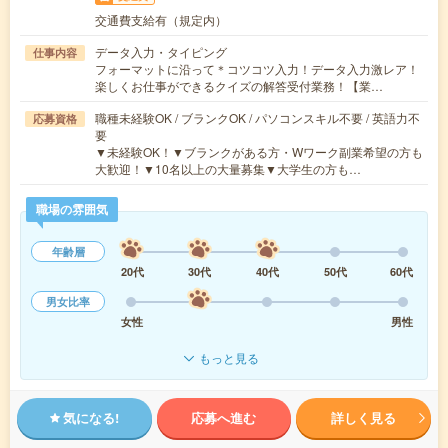
交通費支給有（規定内）
データ入力・タイピング
仕事内容
フォーマットに沿って＊コツコツ入力！データ入力激レア！
楽しくお仕事ができるクイズの解答受付業務！【業…
職種未経験OK / ブランクOK / パソコンスキル不要 / 英語力不
応募資格
要
▼未経験OK！▼ブランクがある方・Wワーク副業希望の方も
大歓迎！▼10名以上の大量募集▼大学生の方も…
職場の雰囲気
年齢層
20代
30代
40代
50代
60代
男女比率
女性
男性
もっと見る
気になる!
応募へ進む
詳しく見る