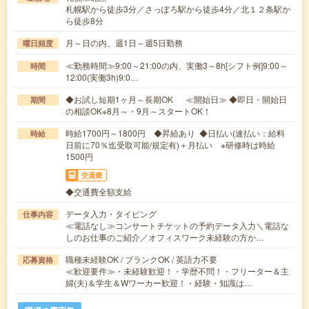
札幌駅から徒歩3分／さっぽろ駅から徒歩4分／北１２条駅か
ら徒歩8分
月～日の内、週1日～週5日勤務
曜日頻度
≪勤務時間≫9:00～21:00の内、実働3～8h[シフト例]9:00～
時間
12:00(実働3h)9:0…
◆お試し短期1ヶ月～長期OK ≪開始日≫ ◆即日・開始日
期間
の相談OK※8月～・9月～スタートOK！
時給1700円～1800円 ◆昇給あり ◆日払い(速払い：給料
時給
日前に70％迄受取可能/規定有)＋月払い ※研修時は時給
1500円
交通費
◆交通費全額支給
データ入力・タイピング
仕事内容
≪電話なし≫コンサートチケットの予約データ入力＼電話な
しのお仕事のご紹介／オフィスワーク未経験の方か…
職種未経験OK / ブランクOK / 英語力不要
応募資格
≪歓迎要件≫・未経験歓迎！・学歴不問！・フリーター＆主
婦(夫)＆学生＆Wワーカー歓迎！・経験・知識は…