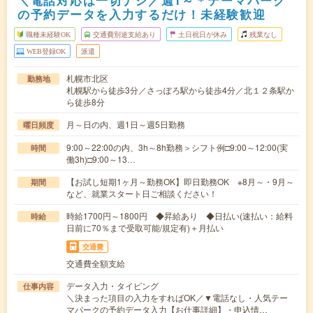
＼電話対応は一切ナシ／週1～＊テーマパーク
の予約データを入力するだけ！未経験歓迎
職種未経験OK
交通費別途支給あり
土日祝日が休み
残業なし
WEB登録OK
派遣
札幌市北区
勤務地
札幌駅から徒歩3分／さっぽろ駅から徒歩4分／北１２条駅か
ら徒歩8分
月～日の内、週1日～週5日勤務
曜日頻度
9:00～22:00の内、3h～8h勤務＞シフト例□9:00～12:00(実
時間
働3h)□9:00～13…
【お試し短期1ヶ月～勤務OK】即日勤務OK ※8月～・9月～
期間
など、就業スタート日ご相談ください！
時給1700円～1800円 ◆昇給あり ◆日払い(速払い：給料
時給
日前に70％まで受取可能/規定有)＋月払い
交通費
交通費全額支給
データ入力・タイピング
仕事内容
＼決まった項目の入力をすればOK／▼電話なし・人気テー
マパークの予約データ入力【お仕事詳細】・申込情…