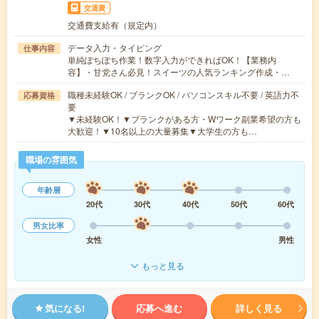
交通費
交通費支給有（規定内）
データ入力・タイピング
仕事内容
単純ぽちぽち作業！数字入力ができればOK！【業務内
容】・甘党さん必見！スイーツの人気ランキング作成・…
職種未経験OK / ブランクOK / パソコンスキル不要 / 英語力不
応募資格
要
▼未経験OK！▼ブランクがある方・Wワーク副業希望の方も
大歓迎！▼10名以上の大量募集▼大学生の方も…
職場の雰囲気
年齢層
20代
30代
40代
50代
60代
男女比率
女性
男性
もっと見る
気になる!
応募へ進む
詳しく見る