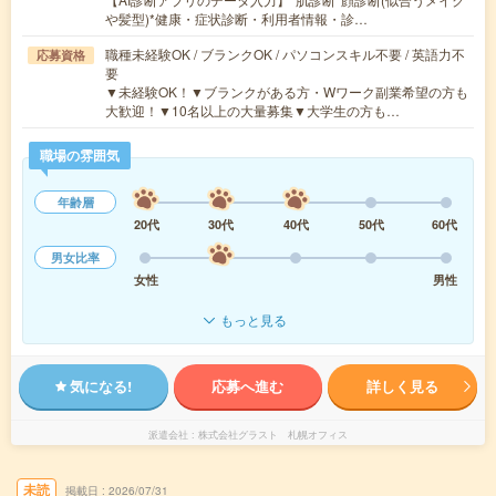
や髪型)*健康・症状診断・利用者情報・診…
職種未経験OK / ブランクOK / パソコンスキル不要 / 英語力不
応募資格
要
▼未経験OK！▼ブランクがある方・Wワーク副業希望の方も
大歓迎！▼10名以上の大量募集▼大学生の方も…
職場の雰囲気
年齢層
20代
30代
40代
50代
60代
男女比率
女性
男性
もっと見る
気になる!
応募へ進む
詳しく見る
派遣会社
株式会社グラスト 札幌オフィス
未読
掲載日
2026/07/31