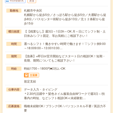
WEB登録OK
派遣
札幌市中央区
勤務地
札幌駅から徒歩5分／さっぽろ駅から徒歩5分／大通駅から徒
歩8分／バスセンター前駅から徒歩13分／北１２条駅から徒
歩15分
【【残業なし】週3日～1日3h～OK 月～日にてシフト制・土
曜日頻度
日休み/シフト固定、等お気軽にご相談下さい！
選べるシフト！働きやすい時間で働けます！▽シフト例9:00
時間
～18:009:00～13:0010:00…
【急募】※即日or翌月開始などスタート日の相談OK！短期・
期間
長期、期間についてもご相談下さい！
時給1700～1800円■日払いOK
時給
交通費
規定支給
データ入力・タイピング
仕事内容
＊2.30代活躍中＊髪色ネイル服装自由Wワークで週3日～/扶
養内の時短、などシフト相談OK≪未経験歓…
職種未経験OK / ブランクOK / パソコンスキル不要 / 英語力不
応募資格
要