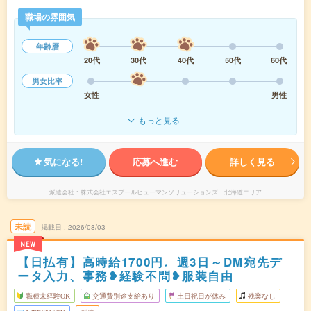
職場の雰囲気
年齢層
20代
30代
40代
50代
60代
男女比率
女性
男性
もっと見る
気になる!
応募へ進む
詳しく見る
派遣会社
株式会社エスプールヒューマンソリューションズ 北海道エリア
未読
掲載日
2026/08/03
NEW
【日払有】高時給1700円♩週3日～DM宛先デ
ータ入力、事務❥経験不問❥服装自由
職種未経験OK
交通費別途支給あり
土日祝日が休み
残業なし