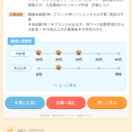
情報入力・人気番組のランキング作成・評価とコメ…
職種未経験OK / ブランクOK / パソコンスキル不要 / 英語力不
応募資格
要
▼未経験OK！▼ブランクがある方・Wワーク副業希望の方も
大歓迎！▼10名以上の大量募集▼大学生の方も…
職場の雰囲気
年齢層
20代
30代
40代
50代
60代
男女比率
女性
男性
もっと見る
気になる!
応募へ進む
詳しく見る
派遣会社
株式会社グラスト 札幌オフィス
未読
掲載日
2026/07/31