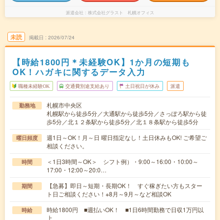
派遣会社
株式会社グラスト 札幌オフィス
未読
掲載日
2026/07/24
【時給1800円＊未経験OK】1か月の短期も
OK！ハガキに関するデータ入力
職種未経験OK
交通費別途支給あり
土日祝日が休み
派遣
札幌市中央区
勤務地
札幌駅から徒歩5分／大通駅から徒歩5分／さっぽろ駅から徒
歩5分／北１２条駅から徒歩5分／北１８条駅から徒歩5分
週1日～OK！月～日 曜日指定なし！土日休みもOK! ご希望ご
曜日頻度
相談ください。
＜1日3時間～OK＞ シフト例）・9:00～16:00・10:00～
時間
17:00・12:00～20:0…
【急募】即日～短期・長期OK！ すぐ稼ぎたい方もスター
期間
ト日ご相談ください！※8月～9月～など相談OK
時給1800円 ■週払いOK！ ■1日6時間勤務で日収1万円以
時給
上