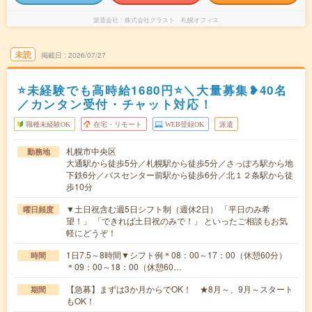
派遣会社
株式会社グラスト 札幌オフィス
未読
掲載日
2026/07/27
⭐未経験でも高時給1680円⭐＼大量募集❥40名
／カンタン受付・チャット対応！
職種未経験OK
在宅・リモート
WEB登録OK
派遣
札幌市中央区
勤務地
大通駅から徒歩5分／札幌駅から徒歩5分／さっぽろ駅から地
下鉄6分／バスセンター前駅から徒歩6分／北１２条駅から徒
歩10分
▼土日祝含む週5日シフト制（週休2日） 「平日のみ希
曜日頻度
望！」 「できれば土日祝のみで！」 といったご相談もお気
軽にどうぞ！
1日7.5～8時間▼シフト例＊08：00～17：00（休憩60分）
時間
＊09：00～18：00（休憩60…
【急募】まずは3か月からでOK！ ★8月～、9月～スタート
期間
もOK！