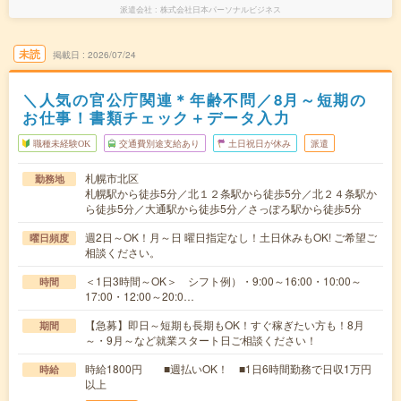
派遣会社
株式会社日本パーソナルビジネス
未読
掲載日
2026/07/24
＼人気の官公庁関連＊年齢不問／8月～短期の
お仕事！書類チェック＋データ入力
職種未経験OK
交通費別途支給あり
土日祝日が休み
派遣
札幌市北区
勤務地
札幌駅から徒歩5分／北１２条駅から徒歩5分／北２４条駅か
ら徒歩5分／大通駅から徒歩5分／さっぽろ駅から徒歩5分
週2日～OK！月～日 曜日指定なし！土日休みもOK! ご希望ご
曜日頻度
相談ください。
＜1日3時間～OK＞ シフト例）・9:00～16:00・10:00～
時間
17:00・12:00～20:0…
【急募】即日～短期も長期もOK！すぐ稼ぎたい方も！8月
期間
～・9月～など就業スタート日ご相談ください！
時給1800円 ■週払いOK！ ■1日6時間勤務で日収1万円
時給
以上