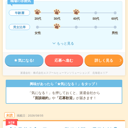
職場の雰囲気
年齢層
20代
30代
40代
50代
60代
男女比率
女性
男性
もっと見る
気になる!
応募へ進む
詳しく見る
派遣会社
株式会社エスプールヒューマンソリューションズ 北海道エリア
興味があったら「★気になる！」をタップ！
「気になる！」を押しておくと、派遣会社から
「面談確約」
や
「応募歓迎」
が届きます！
未読
掲載日
2026/08/05
NEW