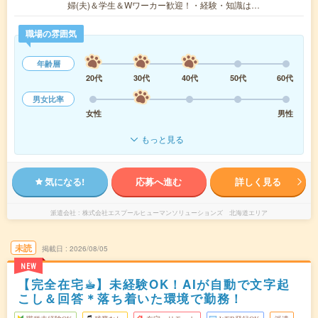
婦(夫)＆学生＆Wワーカー歓迎！・経験・知識は…
職場の雰囲気
年齢層
20代
30代
40代
50代
60代
男女比率
女性
男性
もっと見る
気になる!
応募へ進む
詳しく見る
派遣会社
株式会社エスプールヒューマンソリューションズ 北海道エリア
未読
掲載日
2026/08/05
NEW
【完全在宅☕︎】未経験OK！AIが自動で文字起
こし＆回答＊落ち着いた環境で勤務！