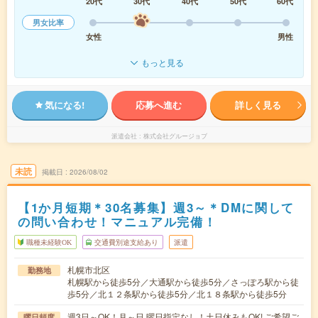
20代
30代
40代
50代
60代
男女比率
女性
男性
もっと見る
気になる!
応募へ進む
詳しく見る
派遣会社
株式会社グルージョブ
未読
掲載日
2026/08/02
【1か月短期＊30名募集】週3～＊DMに関して
の問い合わせ！マニュアル完備！
職種未経験OK
交通費別途支給あり
派遣
札幌市北区
勤務地
札幌駅から徒歩5分／大通駅から徒歩5分／さっぽろ駅から徒
歩5分／北１２条駅から徒歩5分／北１８条駅から徒歩5分
週3日～OK！月～日 曜日指定なし！土日休みもOK! ご希望ご
曜日頻度