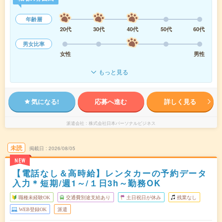
年齢層
20代
30代
40代
50代
60代
男女比率
女性
男性
もっと見る
気になる!
応募へ進む
詳しく見る
派遣会社
株式会社日本パーソナルビジネス
未読
掲載日
2026/08/05
NEW
【電話なし＆高時給】レンタカーの予約データ
入力＊短期/週1～/１日3h～勤務OK
職種未経験OK
交通費別途支給あり
土日祝日が休み
残業なし
WEB登録OK
派遣