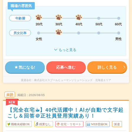
職場の雰囲気
年齢層
20代
30代
40代
50代
60代
男女比率
女性
男性
もっと見る
気になる!
応募へ進む
詳しく見る
派遣会社
株式会社エスプールヒューマンソリューションズ 北海道エリア
未読
掲載日
2026/08/05
NEW
【完全在宅☕︎】40代活躍中！AIが自動で文字起
こし＆回答＠正社員登用実績あり！
職種未経験OK
残業なし
在宅・リモート
WEB登録OK
派遣