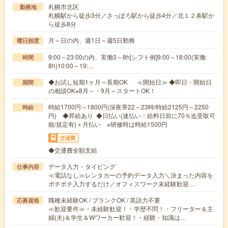
札幌市北区
勤務地
札幌駅から徒歩3分／さっぽろ駅から徒歩4分／北１２条駅か
ら徒歩8分
月～日の内、週1日～週5日勤務
曜日頻度
9:00～23:00の内、実働3～8h[シフト例]9:00～18:00(実働
時間
8h)10:00～19:…
◆お試し短期1ヶ月～長期OK ≪開始日≫ ◆即日・開始日
期間
の相談OK※8月～・9月～スタートOK！
時給1700円～1800円(深夜帯22～23時/時給2125円～2250
時給
円) ◆昇給あり ◆日払い(速払い：給料日前に70％迄受取可
能/規定有)＋月払い ※研修時は時給1500円
交通費
◆交通費全額支給
データ入力・タイピング
仕事内容
≪電話なし≫レンタカーの予約データ入力＼決まった内容を
ポチポチ入力するだけ／オフィスワーク未経験歓迎…
職種未経験OK / ブランクOK / 英語力不要
応募資格
≪歓迎要件≫・未経験歓迎！・学歴不問！・フリーター＆主
婦(夫)＆学生＆Wワーカー歓迎！・経験・知識は…