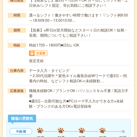
曜日頻度
日休み/シフト固定、等お気軽にご相談下さい！
選べるシフト！働きやすい時間で働けます！▽シフト例9:00
時間
～18:009:00～13:0010:00…
【急募】※即日or翌月開始などスタート日の相談OK！短期・
期間
長期、期間についてもご相談下さい！
時給1700～1800円■日払いOK
時給
交通費
規定支給
データ入力・タイピング
仕事内容
＊2.30代活躍中＊髪色ネイル服装自由Wワークで週3日～/扶
養内の時短、などシフト相談OK≪未経験歓…
職種未経験OK / ブランクOK / パソコンスキル不要 / 英語力不
応募資格
要
■週3日～出勤可能な方■PCローマ字入力ができる方※未経
験・ブランクのある方OK※電話登録有
職場の雰囲気
年齢層