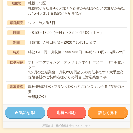
札幌市北区
勤務地
札幌駅から徒歩4分／北１２条駅から徒歩9分／大通駅から徒
歩15分／北１８条駅から徒歩15分
シフト制／週5日
曜日頻度
・8:50～18:00（平日）・8:50～17:00（土日）
時間
【短期】入社日相談～2026年8月31日まで
期間
時給1700円 月収例：299,200円＝時給1700円×8時間×22日
時給
テレマーケティング・テレフォンオペレーター・コールセン
仕事内容
ター
1か月の短期業務！月収29万円超えのお仕事です！大手生命
保険会社のご契約者様からの問合せ対応業務＊事…
職種未経験OK / ブランクOK / パソコンスキル不要 / 英語力不
応募資格
要
未経験OK！
気になる!
応募へ進む
詳しく見る
派遣会社
株式会社トライバルユニット