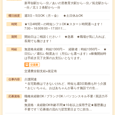
新琴似駅から---分／あいの里教育大駅から---分／拓北駅から-
--分／北１２条駅から---分
週3日～5日OK（月～金） ★土日休みOK
曜日頻度
★1日4時間～の時短シフトOK★スタート時間選べます！
時間
7:00～16:009:00～17:0011:…
開始日はご相談ください！ ★急募 ★職場が気に入れば、
期間
長期でも働けます！
無資格未経験：時給1300円～ 経験者：時給1350円～ ★
時給
日払い／週払い制度あり（月払いも選べます）※稼働開始時
は手続き完了次第のお支払いとなります。
交通費
交通費全額支給※規定有
介護関連
仕事内容
＊在宅勤務はできないけれど、時短も週3日勤務も叶う介護
＊おじいちゃん、おばあちゃんが暮らす施設での生…
職種未経験OK / ブランクOK / パソコンスキル不要 / 英語力不
応募資格
要
無資格・未経験OK年齢不問★10名以上採用予定★履歴書は
不要です▽応募後の流れ1)翌営業日までに担当…