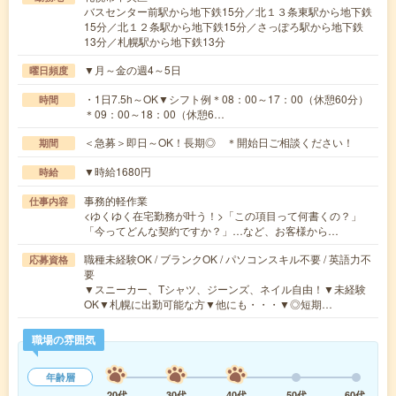
バスセンター前駅から地下鉄15分／北１３条東駅から地下鉄
15分／北１２条駅から地下鉄15分／さっぽろ駅から地下鉄
13分／札幌駅から地下鉄13分
▼月～金の週4～5日
曜日頻度
・1日7.5h～OK▼シフト例＊08：00～17：00（休憩60分）
時間
＊09：00～18：00（休憩6…
＜急募＞即日～OK！長期◎ ＊開始日ご相談ください！
期間
▼時給1680円
時給
事務的軽作業
仕事内容
<ゆくゆく在宅勤務が叶う！>「この項目って何書くの？」
「今ってどんな契約ですか？」…など、お客様から…
職種未経験OK / ブランクOK / パソコンスキル不要 / 英語力不
応募資格
要
▼スニーカー、Tシャツ、ジーンズ、ネイル自由！▼未経験
OK▼札幌に出勤可能な方▼他にも・・・▼◎短期…
職場の雰囲気
年齢層
20代
30代
40代
50代
60代