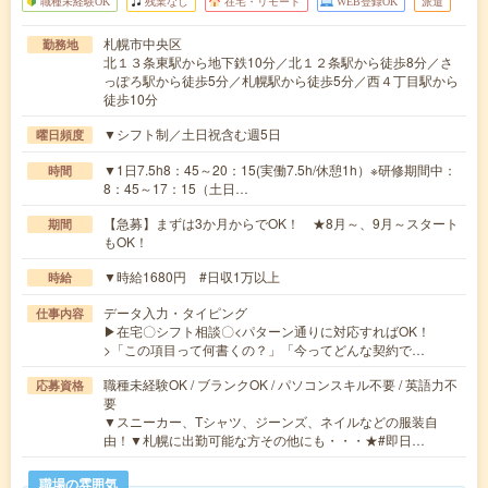
職種未経験OK
残業なし
在宅・リモート
WEB登録OK
派遣
札幌市中央区
勤務地
北１３条東駅から地下鉄10分／北１２条駅から徒歩8分／さ
っぽろ駅から徒歩5分／札幌駅から徒歩5分／西４丁目駅から
徒歩10分
▼シフト制／土日祝含む週5日
曜日頻度
▼1日7.5h8：45～20：15(実働7.5h/休憩1h）※研修期間中：
時間
8：45～17：15（土日…
【急募】まずは3か月からでOK！ ★8月～、9月～スタート
期間
もOK！
▼時給1680円 #日収1万以上
時給
データ入力・タイピング
仕事内容
▶在宅〇シフト相談〇<パターン通りに対応すればOK！
>「この項目って何書くの？」「今ってどんな契約で…
職種未経験OK / ブランクOK / パソコンスキル不要 / 英語力不
応募資格
要
▼スニーカー、Tシャツ、ジーンズ、ネイルなどの服装自
由！▼札幌に出勤可能な方その他にも・・・★#即日…
職場の雰囲気