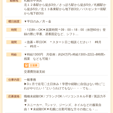
札幌市中央区
勤務地
北１２条駅から徒歩3分／さっぽろ駅から徒歩5分／札幌駅か
ら徒歩5分／北１３条東駅から地下鉄3分／バスセンター前駅
から地下鉄3分
▼平日のみ／月～金
曜日頻度
・1日8h～OK▼就業時間＊09：00～18：00（休憩60分）登
時間
録の際に早番、遅番固定など、シフト…
＜急募＞即日OK ＊スタート日ご相談ください！ #8月
期間
～ #9月～
▼時給1300円 月収例：約24万円=時給1300×22日×8時間×
時給
残業 なども可能！
交通費
交通費別途支給
一般事務
仕事内容
▶3ヶ月で在宅〇土日休み！学歴や経験に自信はない特に”こ
れがやりたい！”というわけでもない・・・でも…
職種未経験OK / ブランクOK / パソコンスキル不要 / 英語力不
応募資格
要
▼スニーカー、Tシャツ、ジーンズ、ネイルなどの服装自
由！▼未経験OK▼札幌に出勤可能な方その他にも・…