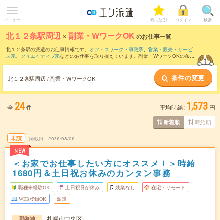
メニュー
気になる!
ログイン
検索
北１２条駅周辺
×
副業・WワークOK
のお仕事一覧
北１２条駅の派遣のお仕事情報です。
オフィスワーク・事務系
、
営業・販売・サービ
ス系
、
クリエイティブ系
などのお仕事を取り揃えています。副業・WワークOKの条件
の他に、
交通費別途支給あり
、
職種未経験OK
、
友だちと一緒の応募OK
などのこだわ
り条件も取り揃えています。
条件の変更
北１２条駅周辺 / 副業・WワークOK
24
1,573
全
件
平均時給:
円
時給順
新着順
未読
掲載日
2026/08/06
NEW
＜お家でお仕事したい方にオススメ！＞時給
1680円＆土日祝お休みのカンタン事務
職種未経験OK
土日祝日が休み
残業なし
在宅・リモート
WEB登録OK
派遣
札幌市中央区
勤務地