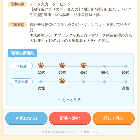
データ入力・タイピング
仕事内容
【AI診断アプリのデータ入力】*肌診断*顔診断(似合うメイク
や髪型)*健康・症状診断・利用者情報・診…
職種未経験OK / ブランクOK / パソコンスキル不要 / 英語力不
応募資格
要
▼未経験OK！▼ブランクがある方・Wワーク副業希望の方も
大歓迎！▼10名以上の大量募集▼大学生の方も…
職場の雰囲気
年齢層
20代
30代
40代
50代
60代
男女比率
女性
男性
もっと見る
気になる!
応募へ進む
詳しく見る
派遣会社
株式会社グラスト 札幌オフィス