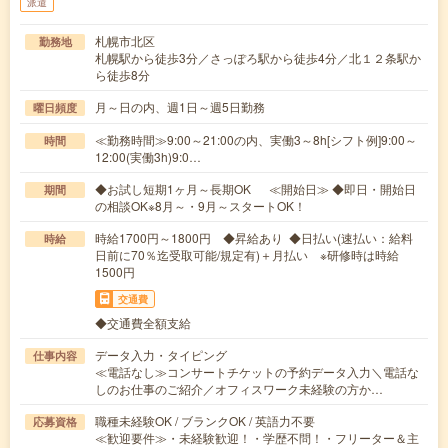
派遣
札幌市北区
勤務地
札幌駅から徒歩3分／さっぽろ駅から徒歩4分／北１２条駅か
ら徒歩8分
月～日の内、週1日～週5日勤務
曜日頻度
≪勤務時間≫9:00～21:00の内、実働3～8h[シフト例]9:00～
時間
12:00(実働3h)9:0…
◆お試し短期1ヶ月～長期OK ≪開始日≫ ◆即日・開始日
期間
の相談OK※8月～・9月～スタートOK！
時給1700円～1800円 ◆昇給あり ◆日払い(速払い：給料
時給
日前に70％迄受取可能/規定有)＋月払い ※研修時は時給
1500円
交通費
◆交通費全額支給
データ入力・タイピング
仕事内容
≪電話なし≫コンサートチケットの予約データ入力＼電話な
しのお仕事のご紹介／オフィスワーク未経験の方か…
職種未経験OK / ブランクOK / 英語力不要
応募資格
≪歓迎要件≫・未経験歓迎！・学歴不問！・フリーター＆主