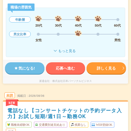
職場の雰囲気
年齢層
20代
30代
40代
50代
60代
男女比率
女性
男性
もっと見る
気になる!
応募へ進む
詳しく見る
派遣会社
株式会社日本パーソナルビジネス
未読
掲載日
2026/08/06
NEW
電話なし【コンサートチケットの予約データ入
力】お試し短期/週1日～勤務OK
職種未経験OK
交通費別途支給あり
残業なし
WEB登録OK