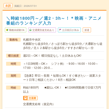
未読
掲載日
2026/07/31
＼時給1800円～／週2・3h～！＊映画・アニメ
番組のランキング入力
職種未経験OK
交通費別途支給あり
土日祝日が休み
派遣
札幌市中央区
勤務地
札幌駅から徒歩5分／さっぽろ駅から徒歩5分／大通駅から徒
歩5分／北１２条駅から徒歩5分／すすきの駅から---分
週2日～OK！ 曜日指定なし！土日休みもOK!
曜日頻度
＜1日3時間～OK＞ シフト例）・9:00～16:00・10:00～
時間
17:00・12:00～20:0…
【急募】即日～長期 ＊短期もOK！すぐ稼ぎたい・就業スタ
期間
ート日等ご相談ください！8月～相談OK
時給1800円 ■週払いOK！ ■1日6時間勤務で日収1万円
時給
以上
交通費
交通費支給有（規定内）