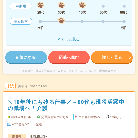
年齢層
20代
30代
40代
50代
60代
男女比率
女性
男性
もっと見る
気になる!
応募へ進む
詳しく見る
派遣会社
株式会社エスプールヒューマンソリューションズ 北海道エリア
未読
掲載日
2026/08/02
＼10年後にも残る仕事／～60代も現役活躍中
の職場へ＊介護
職種未経験OK
交通費別途支給あり
土日祝日が休み
残業なし
WEB登録OK
派遣
札幌市北区
勤務地