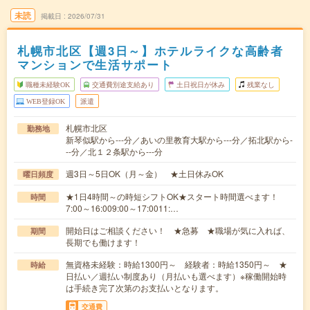
未読
掲載日
2026/07/31
札幌市北区【週3日～】ホテルライクな高齢者
マンションで生活サポート
職種未経験OK
交通費別途支給あり
土日祝日が休み
残業なし
WEB登録OK
派遣
札幌市北区
勤務地
新琴似駅から---分／あいの里教育大駅から---分／拓北駅から-
--分／北１２条駅から---分
週3日～5日OK（月～金） ★土日休みOK
曜日頻度
★1日4時間～の時短シフトOK★スタート時間選べます！
時間
7:00～16:009:00～17:0011:…
開始日はご相談ください！ ★急募 ★職場が気に入れば、
期間
長期でも働けます！
無資格未経験：時給1300円～ 経験者：時給1350円～ ★
時給
日払い／週払い制度あり（月払いも選べます）※稼働開始時
は手続き完了次第のお支払いとなります。
交通費