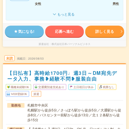
女性
男性
もっと見る
気になる!
応募へ進む
詳しく見る
派遣会社
株式会社日本パーソナルビジネス
未読
掲載日
2026/08/03
【日払有】高時給1700円♩週3日～DM宛先デ
ータ入力、事務❥経験不問❥服装自由
職種未経験OK
交通費別途支給あり
土日祝日が休み
残業なし
WEB登録OK
派遣
札幌市中央区
勤務地
札幌駅から徒歩5分／さっぽろ駅から徒歩5分／大通駅から徒
歩8分／バスセンター前駅から徒歩13分／北１２条駅から徒
歩15分
【【残業なし】週3日～1日3h～OK 月～日にてシフト制・土