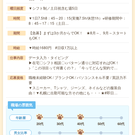
▼シフト制／土日祝含む週5日
曜日頻度
▼1日7.5h8：45～20：15(実働7.5h/休憩1h）※研修期間中：
時間
8：45～17：15（土日…
【急募】まずは3か月からでOK！ ★8月～、9月～スタート
期間
もOK！
▼時給1680円 #日収1万以上
時給
データ入力・タイピング
仕事内容
▶在宅〇シフト相談〇<パターン通りに対応すればOK！
>「この項目って何書くの？」「今ってどんな契約で…
職種未経験OK / ブランクOK / パソコンスキル不要 / 英語力不
応募資格
要
▼スニーカー、Tシャツ、ジーンズ、ネイルなどの服装自
由！▼札幌に出勤可能な方その他にも・・・★#即日…
職場の雰囲気
年齢層
20代
30代
40代
50代
60代
男女比率