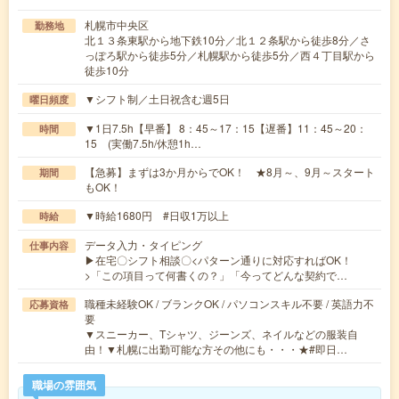
札幌市中央区
勤務地
北１３条東駅から地下鉄10分／北１２条駅から徒歩8分／さ
っぽろ駅から徒歩5分／札幌駅から徒歩5分／西４丁目駅から
徒歩10分
▼シフト制／土日祝含む週5日
曜日頻度
▼1日7.5h【早番】 8：45～17：15【遅番】11：45～20：
時間
15 (実働7.5h/休憩1h…
【急募】まずは3か月からでOK！ ★8月～、9月～スタート
期間
もOK！
▼時給1680円 #日収1万以上
時給
データ入力・タイピング
仕事内容
▶在宅〇シフト相談〇<パターン通りに対応すればOK！
>「この項目って何書くの？」「今ってどんな契約で…
職種未経験OK / ブランクOK / パソコンスキル不要 / 英語力不
応募資格
要
▼スニーカー、Tシャツ、ジーンズ、ネイルなどの服装自
由！▼札幌に出勤可能な方その他にも・・・★#即日…
職場の雰囲気