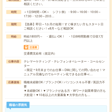
相談ください。
＜1日5時間～OK＞ シフト例）・9:00～16:00・10:00～
時間
17:00・12:00～20:0…
【急募】即日～1か月の短期！すぐ稼ぎたい方もスタート日
期間
ご相談ください！※8月～など相談OK
時給1800円～ ・週払いOK！ ・1日6時間勤務で日収1万
時給
円以上
交通費
交通費支給有（規定内）
テレマーケティング・テレフォンオペレーター・コールセン
仕事内容
ター
＜限定＊9月末までのお仕事＞DMに関しての問い合わせ！マ
ニュアル完備なのでルーティン化できるお仕事≪…
職種未経験OK / ブランクOK / パソコンスキル不要 / 英語力不
応募資格
要
▼未経験OK！▼ブランクがある方・Wワーク副業希望の方も
大歓迎！▼10名以上の大量募集▼大学生の方も…
職場の雰囲気