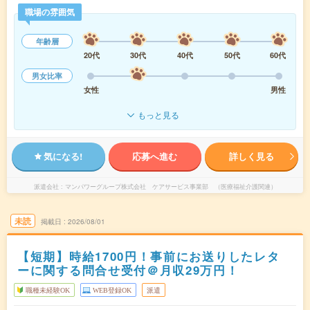
職場の雰囲気
年齢層
20代
30代
40代
50代
60代
男女比率
女性
男性
もっと見る
気になる!
応募へ進む
詳しく見る
派遣会社
マンパワーグループ株式会社 ケアサービス事業部 （医療福祉介護関連）
未読
掲載日
2026/08/01
【短期】時給1700円！事前にお送りしたレタ
ーに関する問合せ受付＠月収29万円！
職種未経験OK
WEB登録OK
派遣