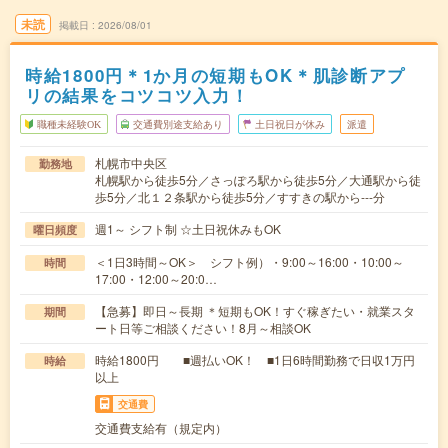
未読
掲載日
2026/08/01
時給1800円＊1か月の短期もOK＊肌診断アプ
リの結果をコツコツ入力！
職種未経験OK
交通費別途支給あり
土日祝日が休み
派遣
札幌市中央区
勤務地
札幌駅から徒歩5分／さっぽろ駅から徒歩5分／大通駅から徒
歩5分／北１２条駅から徒歩5分／すすきの駅から---分
週1～ シフト制 ☆土日祝休みもOK
曜日頻度
＜1日3時間～OK＞ シフト例）・9:00～16:00・10:00～
時間
17:00・12:00～20:0…
【急募】即日～長期 ＊短期もOK！すぐ稼ぎたい・就業スタ
期間
ート日等ご相談ください！8月～相談OK
時給1800円 ■週払いOK！ ■1日6時間勤務で日収1万円
時給
以上
交通費
交通費支給有（規定内）