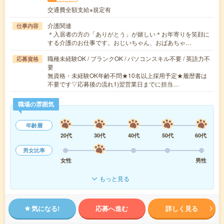
交通費全額支給※規定有
介護関連
仕事内容
＊入居者の方の「ありがとう」が嬉しい＊お年寄りを笑顔に
する介護のお仕事です。おじいちゃん、おばあちゃ…
職種未経験OK / ブランクOK / パソコンスキル不要 / 英語力不
応募資格
要
無資格・未経験OK年齢不問★10名以上採用予定★履歴書は
不要です▽応募後の流れ1)翌営業日までに担当…
職場の雰囲気
年齢層
20代
30代
40代
50代
60代
男女比率
女性
男性
もっと見る
気になる!
応募へ進む
詳しく見る