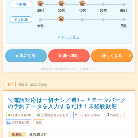
年齢層
20代
30代
40代
50代
60代
男女比率
女性
男性
もっと見る
気になる!
応募へ進む
詳しく見る
派遣会社
株式会社グラスト 札幌オフィス
未読
掲載日
2026/08/02
＼電話対応は一切ナシ／週1～＊テーマパーク
の予約データを入力するだけ！未経験歓迎
職種未経験OK
交通費別途支給あり
土日祝日が休み
残業なし
WEB登録OK
派遣
札幌市北区
勤務地