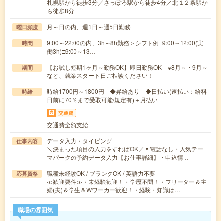
札幌駅から徒歩3分／さっぽろ駅から徒歩4分／北１２条駅か
ら徒歩8分
月～日の内、週1日～週5日勤務
曜日頻度
9:00～22:00の内、3h～8h勤務＞シフト例□9:00～12:00(実
時間
働3h)□9:00～13…
【お試し短期1ヶ月～勤務OK】即日勤務OK ※8月～・9月～
期間
など、就業スタート日ご相談ください！
時給1700円～1800円 ◆昇給あり ◆日払い(速払い：給料
時給
日前に70％まで受取可能/規定有)＋月払い
交通費
交通費全額支給
データ入力・タイピング
仕事内容
＼決まった項目の入力をすればOK／▼電話なし・人気テー
マパークの予約データ入力【お仕事詳細】・申込情…
職種未経験OK / ブランクOK / 英語力不要
応募資格
≪歓迎要件≫・未経験歓迎！・学歴不問！・フリーター＆主
婦(夫)＆学生＆Wワーカー歓迎！・経験・知識は…
職場の雰囲気