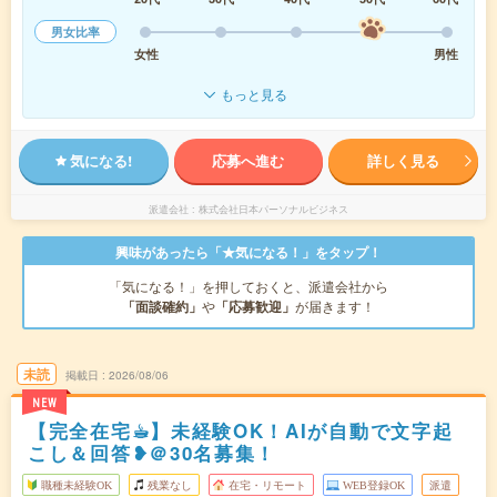
男女比率
女性
男性
もっと見る
気になる!
応募へ進む
詳しく見る
派遣会社
株式会社日本パーソナルビジネス
興味があったら「★気になる！」をタップ！
「気になる！」を押しておくと、派遣会社から
「面談確約」
や
「応募歓迎」
が届きます！
未読
掲載日
2026/08/06
NEW
【完全在宅☕︎】未経験OK！AIが自動で文字起
こし＆回答❥＠30名募集！
職種未経験OK
残業なし
在宅・リモート
WEB登録OK
派遣