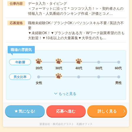
データ入力・タイピング
仕事内容
＜フォーマットに沿って＊コツコツ入力！＞・契約者さんの
情報入力・人気番組のランキング作成・評価とコメ…
職種未経験OK / ブランクOK / パソコンスキル不要 / 英語力不
応募資格
要
▼未経験OK！▼ブランクがある方・Wワーク副業希望の方も
大歓迎！▼10名以上の大量募集▼大学生の方も…
職場の雰囲気
年齢層
20代
30代
40代
50代
60代
男女比率
女性
男性
もっと見る
気になる!
応募へ進む
詳しく見る
派遣会社
株式会社グラスト 札幌オフィス