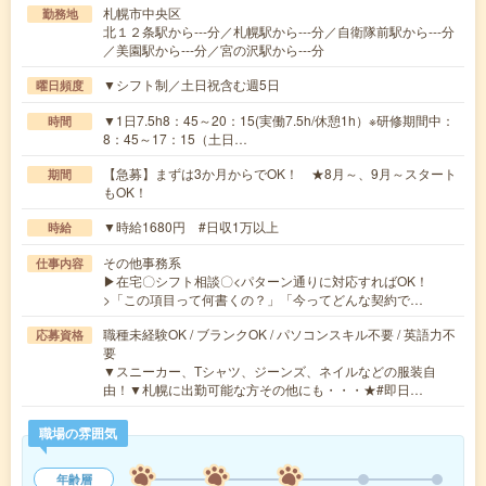
札幌市中央区
勤務地
北１２条駅から---分／札幌駅から---分／自衛隊前駅から---分
／美園駅から---分／宮の沢駅から---分
▼シフト制／土日祝含む週5日
曜日頻度
▼1日7.5h8：45～20：15(実働7.5h/休憩1h）※研修期間中：
時間
8：45～17：15（土日…
【急募】まずは3か月からでOK！ ★8月～、9月～スタート
期間
もOK！
▼時給1680円 #日収1万以上
時給
その他事務系
仕事内容
▶在宅〇シフト相談〇<パターン通りに対応すればOK！
>「この項目って何書くの？」「今ってどんな契約で…
職種未経験OK / ブランクOK / パソコンスキル不要 / 英語力不
応募資格
要
▼スニーカー、Tシャツ、ジーンズ、ネイルなどの服装自
由！▼札幌に出勤可能な方その他にも・・・★#即日…
職場の雰囲気
年齢層