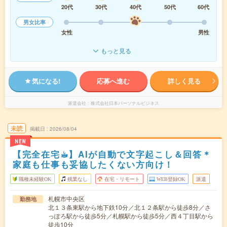
20代
30代
40代
50代
60代
男女比率
女性
男性
もっと見る
気になる!
応募へ進む
詳しく見る
派遣会社
株式会社日本パーソナルビジネス
未読
掲載日
2026/08/04
NEW
【完全在宅☕︎】AIが自動で文字起こし＆回答＊
家庭も仕事も妥協したくない方向け！
職種未経験OK
残業なし
在宅・リモート
WEB登録OK
派遣
札幌市中央区
勤務地
北１３条東駅から地下鉄10分／北１２条駅から徒歩8分／さ
っぽろ駅から徒歩5分／札幌駅から徒歩5分／西４丁目駅から
徒歩10分