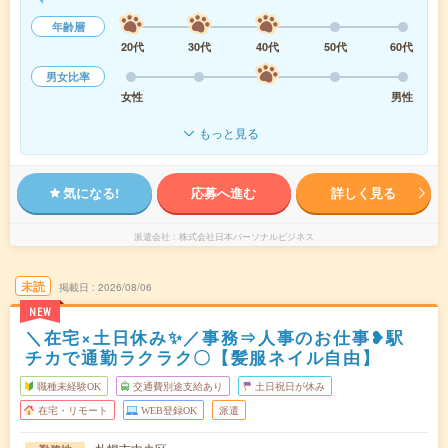
年齢層
20代
30代
40代
50代
60代
男女比率
女性
男性
もっと見る
気になる!
応募へ進む
詳しく見る
派遣会社
株式会社日本パーソナルビジネス
未読
掲載日
2026/08/06
NEW
＼在宅×土日休み✨／事務⇒人事のお仕事❥駅
チカで通勤ラクラク〇【髪服ネイル自由】
職種未経験OK
交通費別途支給あり
土日祝日が休み
在宅・リモート
WEB登録OK
派遣