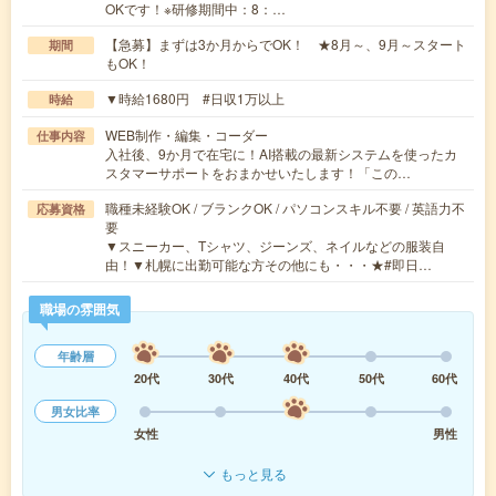
OKです！※研修期間中：8：…
【急募】まずは3か月からでOK！ ★8月～、9月～スタート
期間
もOK！
▼時給1680円 #日収1万以上
時給
WEB制作・編集・コーダー
仕事内容
入社後、9か月で在宅に！AI搭載の最新システムを使ったカ
スタマーサポートをおまかせいたします！「この…
職種未経験OK / ブランクOK / パソコンスキル不要 / 英語力不
応募資格
要
▼スニーカー、Tシャツ、ジーンズ、ネイルなどの服装自
由！▼札幌に出勤可能な方その他にも・・・★#即日…
職場の雰囲気
年齢層
20代
30代
40代
50代
60代
男女比率
女性
男性
もっと見る