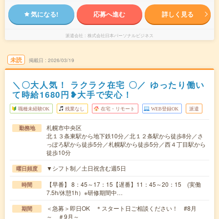
気になる!
応募へ進む
詳しく見る
派遣会社
株式会社日本パーソナルビジネス
未読
掲載日
2026/03/19
＼〇大人気！ ラクラク在宅 〇／ ゆったり働い
て時給1680円❥大手で安心！
職種未経験OK
残業なし
在宅・リモート
WEB登録OK
派遣
札幌市中央区
勤務地
北１３条東駅から地下鉄10分／北１２条駅から徒歩8分／さ
っぽろ駅から徒歩5分／札幌駅から徒歩5分／西４丁目駅から
徒歩10分
▼シフト制／土日祝含む週5日
曜日頻度
【早番】 8：45～17：15【遅番】11：45～20：15 (実働
時間
7.5h/休憩1h）※研修期間中…
＜急募＞即日OK ＊スタート日ご相談ください！ #8月
期間
～ ＃9月～