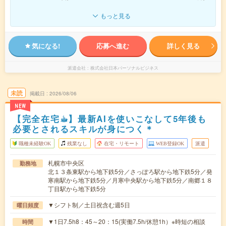
もっと見る
気になる!
応募へ進む
詳しく見る
派遣会社
株式会社日本パーソナルビジネス
未読
掲載日
2026/08/06
NEW
【完全在宅☕︎】最新AIを使いこなして5年後も
必要とされるスキルが身につく＊
職種未経験OK
残業なし
在宅・リモート
WEB登録OK
派遣
札幌市中央区
勤務地
北１３条東駅から地下鉄5分／さっぽろ駅から地下鉄5分／発
寒南駅から地下鉄5分／月寒中央駅から地下鉄5分／南郷１８
丁目駅から地下鉄5分
▼シフト制／土日祝含む週5日
曜日頻度
▼1日7.5h8：45～20：15(実働7.5h/休憩1h）※時短の相談
時間