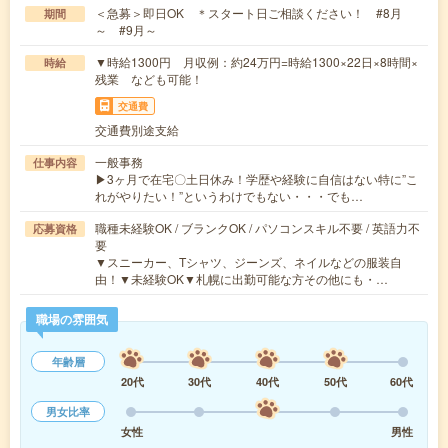
＜急募＞即日OK ＊スタート日ご相談ください！ #8月
期間
～ #9月～
▼時給1300円 月収例：約24万円=時給1300×22日×8時間×
時給
残業 なども可能！
交通費
交通費別途支給
一般事務
仕事内容
▶3ヶ月で在宅〇土日休み！学歴や経験に自信はない特に”こ
れがやりたい！”というわけでもない・・・でも…
職種未経験OK / ブランクOK / パソコンスキル不要 / 英語力不
応募資格
要
▼スニーカー、Tシャツ、ジーンズ、ネイルなどの服装自
由！▼未経験OK▼札幌に出勤可能な方その他にも・…
職場の雰囲気
年齢層
20代
30代
40代
50代
60代
男女比率
女性
男性