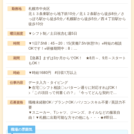
札幌市中央区
勤務地
北１３条東駅から地下鉄10分／北１２条駅から徒歩8分／さ
っぽろ駅から徒歩5分／札幌駅から徒歩5分／西４丁目駅から
徒歩10分
▼シフト制／土日祝含む週5日
曜日頻度
▼1日7.5h8：45～20：15(実働7.5h/休憩1h）※時短の相談
時間
OKです！※研修期間中：8：…
【急募】まずは3か月からでOK！ ★8月～、9月～スタート
期間
もOK！
▼時給1680円 #日収1万以上
時給
データ入力・タイピング
仕事内容
▶在宅〇シフト相談〇<パターン通りに対応すればOK！
>「この項目って何書くの？」「今ってどんな契約で…
職種未経験OK / ブランクOK / パソコンスキル不要 / 英語力不
応募資格
要
▼スニーカー、Tシャツ、ジーンズ、ネイルなどの服装自
由！▼札幌に出勤可能な方その他にも・・・★#即日…
職場の雰囲気