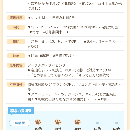
っぽろ駅から徒歩5分／札幌駅から徒歩5分／西４丁目駅から
徒歩10分
▼シフト制／土日祝含む週5日
曜日頻度
▼1日7.5h8：45～20：15(実働7.5h/休憩1h）※時短の相談
時間
OKです！※研修期間中：8：…
【急募】まずは3か月からでOK！ ★8月～、9月～スタート
期間
もOK！
▼時給1680円 #日収1万以上
時給
データ入力・タイピング
仕事内容
▶在宅〇シフト相談〇<パターン通りに対応すればOK！
>「この項目って何書くの？」「今ってどんな契約で…
職種未経験OK / ブランクOK / パソコンスキル不要 / 英語力不
応募資格
要
▼スニーカー、Tシャツ、ジーンズ、ネイルなどの服装自
由！▼札幌に出勤可能な方その他にも・・・★#即日…
職場の雰囲気
年齢層
20代
30代
40代
50代
60代