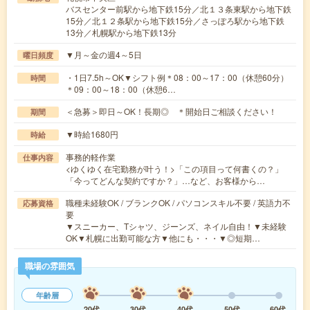
バスセンター前駅から地下鉄15分／北１３条東駅から地下鉄
15分／北１２条駅から地下鉄15分／さっぽろ駅から地下鉄
13分／札幌駅から地下鉄13分
▼月～金の週4～5日
曜日頻度
・1日7.5h～OK▼シフト例＊08：00～17：00（休憩60分）
時間
＊09：00～18：00（休憩6…
＜急募＞即日～OK！長期◎ ＊開始日ご相談ください！
期間
▼時給1680円
時給
事務的軽作業
仕事内容
<ゆくゆく在宅勤務が叶う！>「この項目って何書くの？」
「今ってどんな契約ですか？」…など、お客様から…
職種未経験OK / ブランクOK / パソコンスキル不要 / 英語力不
応募資格
要
▼スニーカー、Tシャツ、ジーンズ、ネイル自由！▼未経験
OK▼札幌に出勤可能な方▼他にも・・・▼◎短期…
職場の雰囲気
年齢層
20代
30代
40代
50代
60代