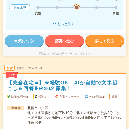
男女比率
女性
男性
もっと見る
気になる!
応募へ進む
詳しく見る
派遣会社
株式会社日本パーソナルビジネス
未読
掲載日
2026/08/07
NEW
【完全在宅☕︎】未経験OK！AIが自動で文字起
こし＆回答❥＠30名募集！
職種未経験OK
残業なし
在宅・リモート
WEB登録OK
派遣
札幌市中央区
勤務地
北１３条東駅から地下鉄10分／北１２条駅から徒歩8分／さ
っぽろ駅から徒歩5分／札幌駅から徒歩5分／西４丁目駅から
徒歩10分