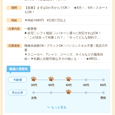
【急募】まずは3か月からでOK！ ★8月～、9月～スタート
期間
もOK！
▼時給1680円 #日収1万以上
時給
一般事務
仕事内容
▶在宅〇シフト相談〇<パターン通りに対応すればOK！
>「この項目って何書くの？」「今ってどんな契約で…
職種未経験OK / ブランクOK / パソコンスキル不要 / 英語力不
応募資格
要
▼スニーカー、Tシャツ、ジーンズ、ネイルなどの服装自
由！▼札幌に出勤可能な方その他にも・・・★#即日…
職場の雰囲気
年齢層
20代
30代
40代
50代
60代
男女比率
女性
男性
もっと見る