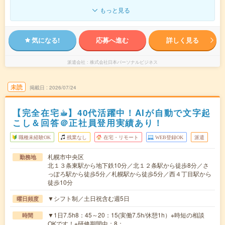
もっと見る
気になる!
応募へ進む
詳しく見る
派遣会社
株式会社日本パーソナルビジネス
未読
掲載日
2026/07/24
【完全在宅☕︎】40代活躍中！AIが自動で文字起
こし＆回答＠正社員登用実績あり！
職種未経験OK
残業なし
在宅・リモート
WEB登録OK
派遣
札幌市中央区
勤務地
北１３条東駅から地下鉄10分／北１２条駅から徒歩8分／さ
っぽろ駅から徒歩5分／札幌駅から徒歩5分／西４丁目駅から
徒歩10分
▼シフト制／土日祝含む週5日
曜日頻度
▼1日7.5h8：45～20：15(実働7.5h/休憩1h）※時短の相談
時間
OKです！※研修期間中：8：…