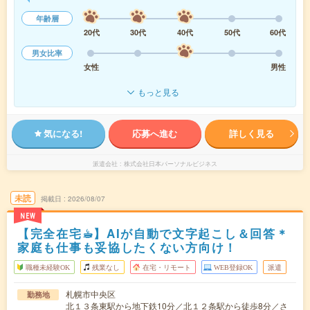
年齢層
20代
30代
40代
50代
60代
男女比率
女性
男性
もっと見る
気になる!
応募へ進む
詳しく見る
派遣会社
株式会社日本パーソナルビジネス
未読
掲載日
2026/08/07
NEW
【完全在宅☕︎】AIが自動で文字起こし＆回答＊
家庭も仕事も妥協したくない方向け！
職種未経験OK
残業なし
在宅・リモート
WEB登録OK
派遣
札幌市中央区
勤務地
北１３条東駅から地下鉄10分／北１２条駅から徒歩8分／さ