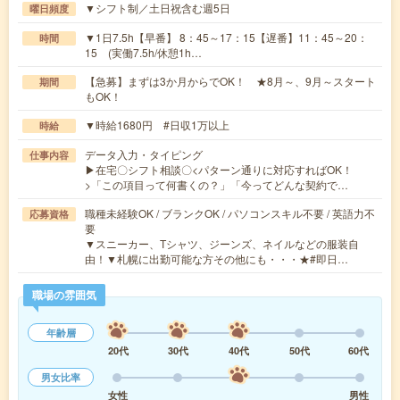
▼シフト制／土日祝含む週5日
曜日頻度
▼1日7.5h【早番】 8：45～17：15【遅番】11：45～20：
時間
15 (実働7.5h/休憩1h…
【急募】まずは3か月からでOK！ ★8月～、9月～スタート
期間
もOK！
▼時給1680円 #日収1万以上
時給
データ入力・タイピング
仕事内容
▶在宅〇シフト相談〇<パターン通りに対応すればOK！
>「この項目って何書くの？」「今ってどんな契約で…
職種未経験OK / ブランクOK / パソコンスキル不要 / 英語力不
応募資格
要
▼スニーカー、Tシャツ、ジーンズ、ネイルなどの服装自
由！▼札幌に出勤可能な方その他にも・・・★#即日…
職場の雰囲気
年齢層
20代
30代
40代
50代
60代
男女比率
女性
男性