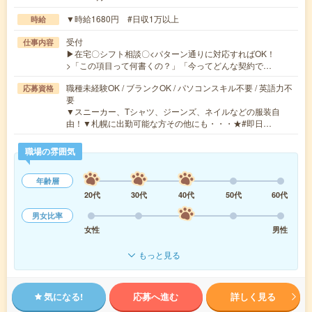
▼時給1680円 #日収1万以上
時給
受付
仕事内容
▶在宅〇シフト相談〇<パターン通りに対応すればOK！
>「この項目って何書くの？」「今ってどんな契約で…
職種未経験OK / ブランクOK / パソコンスキル不要 / 英語力不
応募資格
要
▼スニーカー、Tシャツ、ジーンズ、ネイルなどの服装自
由！▼札幌に出勤可能な方その他にも・・・★#即日…
職場の雰囲気
年齢層
20代
30代
40代
50代
60代
男女比率
女性
男性
もっと見る
気になる!
応募へ進む
詳しく見る