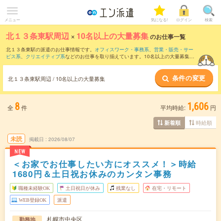
メニュー
気になる!
ログイン
検索
北１３条東駅周辺
×
10名以上の大量募集
のお仕事一覧
北１３条東駅の派遣のお仕事情報です。
オフィスワーク・事務系
、
営業・販売・サー
ビス系
、
クリエイティブ系
などのお仕事を取り揃えています。10名以上の大量募集の
条件の他に、
交通費別途支給あり
、
職種未経験OK
、
友だちと一緒の応募OK
などのこ
だわり条件も取り揃えています。
条件の変更
北１３条東駅周辺 / 10名以上の大量募集
8
1,606
全
件
平均時給:
円
時給順
新着順
未読
掲載日
2026/08/07
NEW
＜お家でお仕事したい方にオススメ！＞時給
1680円＆土日祝お休みのカンタン事務
職種未経験OK
土日祝日が休み
残業なし
在宅・リモート
WEB登録OK
派遣
札幌市中央区
勤務地