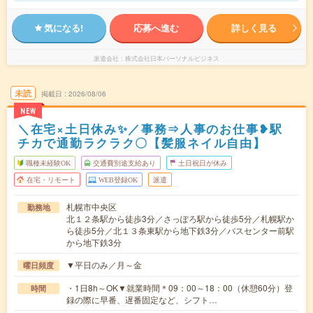
気になる!
応募へ進む
詳しく見る
派遣会社
株式会社日本パーソナルビジネス
未読
掲載日
2026/08/06
NEW
＼在宅×土日休み✨／事務⇒人事のお仕事❥駅
チカで通勤ラクラク〇【髪服ネイル自由】
職種未経験OK
交通費別途支給あり
土日祝日が休み
在宅・リモート
WEB登録OK
派遣
札幌市中央区
勤務地
北１２条駅から徒歩3分／さっぽろ駅から徒歩5分／札幌駅か
ら徒歩5分／北１３条東駅から地下鉄3分／バスセンター前駅
から地下鉄3分
▼平日のみ／月～金
曜日頻度
・1日8h～OK▼就業時間＊09：00～18：00（休憩60分）登
時間
録の際に早番、遅番固定など、シフト…