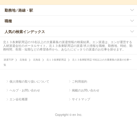
勤務地 / 路線・駅
職種
人気の検索インデックス
北１３条東駅周辺の10名以上の大量募集の派遣情報の検索結果。エン派遣は、エンが運営する
人材派遣会社のポータルサイト。北１３条東駅周辺の派遣/求人情報を職種、勤務地、時給、勤
務時間、長期・短期などの希望条件から、あなたにピッタリの派遣のお仕事を探せます。
派遣TOP
北海道
北海道
北１３条東駅周辺
北１３条東駅周辺 10名以上の大量募集の派遣の仕事一
覧
個人情報の取り扱いについて
ご利用規約
ヘルプ・お問い合わせ
掲載のお問い合わせ
エン会社概要
サイトマップ
Copyright © en Inc.