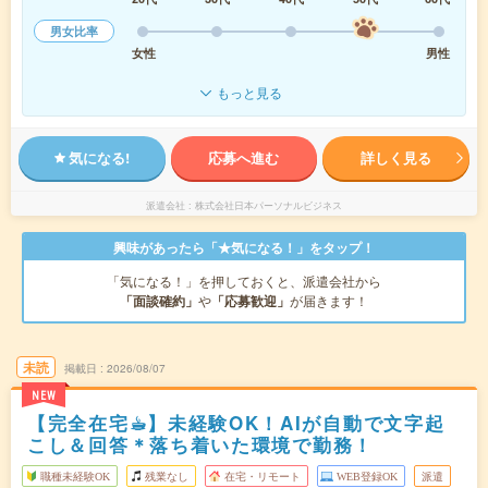
男女比率
女性
男性
もっと見る
気になる!
応募へ進む
詳しく見る
派遣会社
株式会社日本パーソナルビジネス
興味があったら「★気になる！」をタップ！
「気になる！」を押しておくと、派遣会社から
「面談確約」
や
「応募歓迎」
が届きます！
未読
掲載日
2026/08/07
NEW
【完全在宅☕︎】未経験OK！AIが自動で文字起
こし＆回答＊落ち着いた環境で勤務！
職種未経験OK
残業なし
在宅・リモート
WEB登録OK
派遣