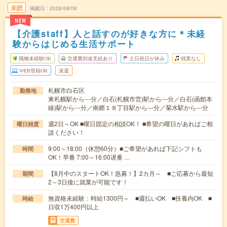
未読
掲載日
2026/08/06
NEW
【介護staff】人と話すのが好きな方に＊未経
験からはじめる生活サポート
職種未経験OK
交通費別途支給あり
土日祝日が休み
残業なし
WEB登録OK
派遣
札幌市白石区
勤務地
東札幌駅から---分／白石(札幌市営)駅から---分／白石(函館本
線)駅から---分／南郷１８丁目駅から---分／菊水駅から---分
週2日～OK ■曜日固定の相談OK！ ■希望の曜日があればご相
曜日頻度
談ください！
9:00～18:00（休憩60分）■ご希望があれば下記シフトも
時間
OK！早番 7:00～16:00遅番 …
【8月中のスタートOK！急募！】2カ月～ ■ご応募から最短
期間
2～3日後に就業が可能です！
無資格未経験：時給1300円～ ■週払いOK ■扶養内OK ■
時給
日収1万400円以上
交通費