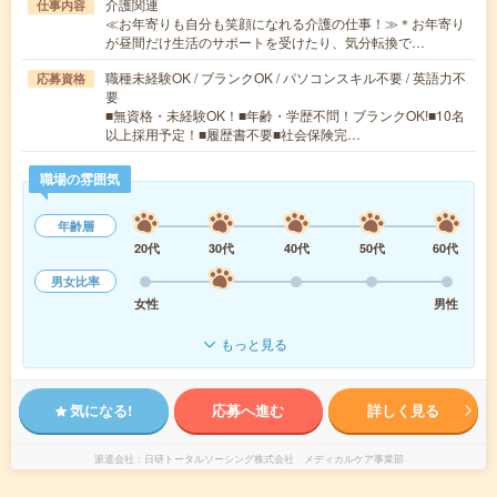
介護関連
仕事内容
≪お年寄りも自分も笑顔になれる介護の仕事！≫＊お年寄り
が昼間だけ生活のサポートを受けたり、気分転換で…
職種未経験OK / ブランクOK / パソコンスキル不要 / 英語力不
応募資格
要
■無資格・未経験OK！■年齢・学歴不問！ブランクOK!■10名
以上採用予定！■履歴書不要■社会保険完…
職場の雰囲気
年齢層
20代
30代
40代
50代
60代
男女比率
女性
男性
もっと見る
気になる!
応募へ進む
詳しく見る
派遣会社
日研トータルソーシング株式会社 メディカルケア事業部