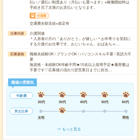
払い／週払い制度あり（月払いも選べます）※稼働開始時は
手続き完了次第のお支払いとなります。
交通費
交通費全額支給※規定有
介護関連
仕事内容
＊入居者の方の「ありがとう」が嬉しい＊お年寄りを笑顔に
する介護のお仕事です。おじいちゃん、おばあちゃ…
職種未経験OK / ブランクOK / パソコンスキル不要 / 英語力不
応募資格
要
無資格・未経験OK年齢不問★10名以上採用予定★履歴書は
不要です▽応募後の流れ1)翌営業日までに担当…
職場の雰囲気
年齢層
20代
30代
40代
50代
60代
男女比率
女性
男性
もっと見る