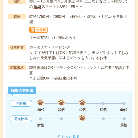
即日～1ヵ月以内 3ヵ月以上 半年以上 などなど… ※お試しで
期間
の
スタートもOK!! #8月～
短期
時給1750円～2000円 ※日払い・週払い・月払いを選択可
時給
能
交通費
【一部支給】※社内規定あり
データ入力・タイピング
仕事内容
＼ 文字が打てればOK！知識不要！ ／テレビやネットでおな
じみの天気予報に関するデータを入力するお仕…
職種未経験OK / ブランクOK / パソコンスキル不要 / 英語力不
応募資格
要
＊未経験OK！※高校生は不可
職場の雰囲気
年齢層
20代
30代
40代
50代
60代
男女比率
女性
男性
もっと見る