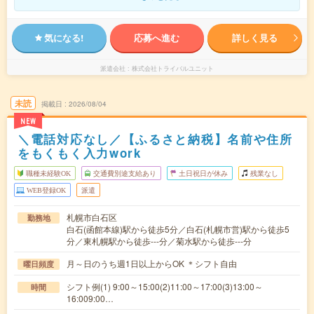
気になる!
応募へ進む
詳しく見る
派遣会社
株式会社トライバルユニット
未読
掲載日
2026/08/04
NEW
＼電話対応なし／【ふるさと納税】名前や住所
をもくもく入力work
職種未経験OK
交通費別途支給あり
土日祝日が休み
残業なし
WEB登録OK
派遣
札幌市白石区
勤務地
白石(函館本線)駅から徒歩5分／白石(札幌市営)駅から徒歩5
分／東札幌駅から徒歩---分／菊水駅から徒歩---分
月～日のうち週1日以上からOK ＊シフト自由
曜日頻度
シフト例(1) 9:00～15:00(2)11:00～17:00(3)13:00～
時間
16:009:00…