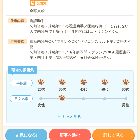
交通費
全額支給
看護助手
仕事内容
＼無資格・未経験OKの看護助手／医療行為は一切行わない
ので未経験でも安心！▽具体的には…・リネンやシ…
職種未経験OK / ブランクOK / パソコンスキル不要 / 英語力不
応募資格
要
＼無資格＊未経験OK／★年齢不問・ブランクOK★履歴書不
要・来社不要（電話登録OK）★社会保険完備＼…
職場の雰囲気
年齢層
20代
30代
40代
50代
60代
男女比率
女性
男性
もっと見る
気になる!
応募へ進む
詳しく見る