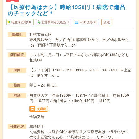
【医療行為はナシ】時給1350円！病院で備品
のチェックなど＊
職種未経験OK
交通費別途支給あり
WEB登録OK
派遣
札幌市白石区
勤務地
東札幌駅から---分／白石(函館本線)駅から---分／菊水駅から--
-分／南郷７丁目駅から---分
シフト制（月～日） ※平日のみなどの相談もOK ※週3なども
曜日頻度
相談OK
【シフト例】07:00～16:0009:00～18:0017:00～09:00※ 上記
時間
は一例です！そ…
即日～2ヶ月以上
期間
無資格の方：時給1350円～1687円 / 介護福祉士：時給1550
時給
円～1937円 / 初任者以上：時給1450円～1812円
交通費
全額支給
看護助手
仕事内容
＼無資格・未経験OKの看護助手／医療行為は一切行わない
ので未経験でも安心！▽具体的には…・リネンやシ…