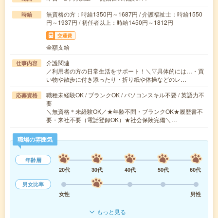
無資格の方：時給1350円～1687円 / 介護福祉士：時給1550
時給
円～1937円 / 初任者以上：時給1450円～1812円
交通費
全額支給
介護関連
仕事内容
／利用者の方の日常生活をサポート！＼▽具体的には…・買
い物や散歩に付き添ったり・折り紙や体操などのレ…
職種未経験OK / ブランクOK / パソコンスキル不要 / 英語力不
応募資格
要
＼無資格＊未経験OK／★年齢不問・ブランクOK★履歴書不
要・来社不要（電話登録OK）★社会保険完備＼…
職場の雰囲気
年齢層
20代
30代
40代
50代
60代
男女比率
女性
男性
もっと見る