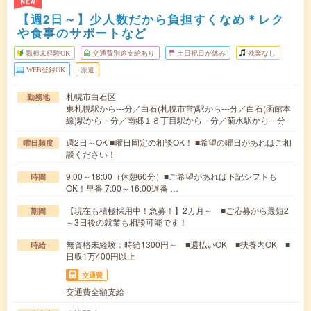
NEW
【週2日～】少人数だから負担すくなめ＊レク
や食事のサポートなど
職種未経験OK
交通費別途支給あり
土日祝日が休み
残業なし
WEB登録OK
派遣
札幌市白石区
勤務地
東札幌駅から---分／白石(札幌市営)駅から---分／白石(函館本
線)駅から---分／南郷１８丁目駅から---分／菊水駅から---分
週2日～OK ■曜日固定の相談OK！ ■希望の曜日があればご相
曜日頻度
談ください！
9:00～18:00（休憩60分）■ご希望があれば下記シフトも
時間
OK！早番 7:00～16:00遅番 …
【現在も積極採用中！急募！】2カ月～ ■ご応募から最短2
期間
～3日後の就業も相談可能です！
無資格未経験：時給1300円～ ■週払いOK ■扶養内OK ■
時給
日収1万400円以上
交通費
交通費全額支給