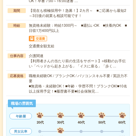
OK！早番 7:00～16:00遅番 …
【現在も積極採用中！急募！】2カ月～ ■ご応募から最短2
期間
～3日後の就業も相談可能です！
無資格未経験：時給1300円～ ■週払いOK ■扶養内OK ■
時給
日収1万400円以上
交通費
交通費全額支給
介護関連
仕事内容
【利用者さんの当たり前の生活をサポート】○移動のお手伝
い「ベッドから起き上がる」「イスに座る」「歩く…
職種未経験OK / ブランクOK / パソコンスキル不要 / 英語力不
応募資格
要
■無資格・未経験OK！■年齢・学歴不問！ブランクOK!■10名
以上採用予定！■履歴書不要■社会保険完…
職場の雰囲気
年齢層
20代
30代
40代
50代
60代
男女比率