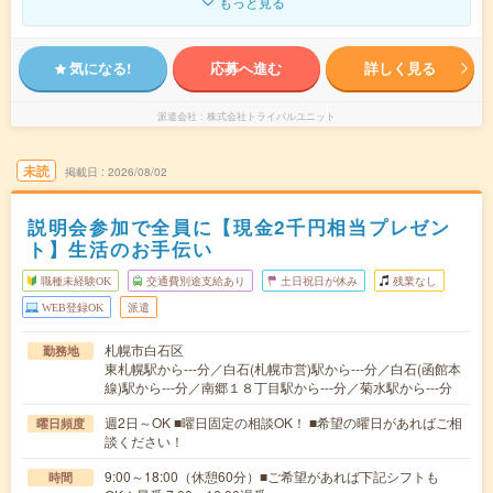
もっと見る
気になる!
応募へ進む
詳しく見る
派遣会社
株式会社トライバルユニット
未読
掲載日
2026/08/02
説明会参加で全員に【現金2千円相当プレゼン
ト】生活のお手伝い
職種未経験OK
交通費別途支給あり
土日祝日が休み
残業なし
WEB登録OK
派遣
札幌市白石区
勤務地
東札幌駅から---分／白石(札幌市営)駅から---分／白石(函館本
線)駅から---分／南郷１８丁目駅から---分／菊水駅から---分
週2日～OK ■曜日固定の相談OK！ ■希望の曜日があればご相
曜日頻度
談ください！
9:00～18:00（休憩60分）■ご希望があれば下記シフトも
時間