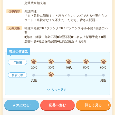
交通費全額支給
介護関連
仕事内容
「え？意外に簡単！」と思うくらい、スグできる仕事からス
タート！経験がなくて不安だった方も、皆さん問題…
職種未経験OK / ブランクOK / パソコンスキル不要 / 英語力不
応募資格
要
■資格・経験・年齢不問■学歴不問■10名以上採用予定！■履
歴書不要■社会保険完備■社員登用あり（紹介…
職場の雰囲気
年齢層
20代
30代
40代
50代
60代
男女比率
女性
男性
もっと見る
気になる!
応募へ進む
詳しく見る