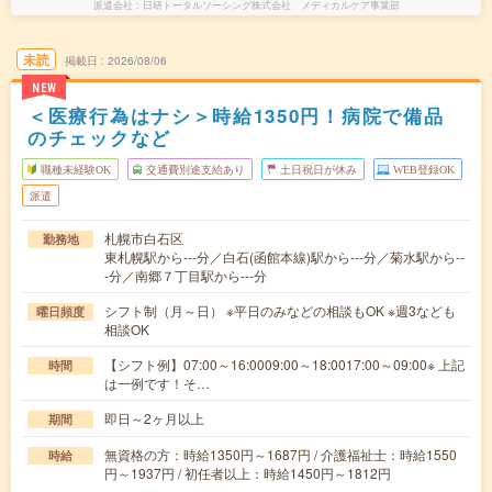
派遣会社
日研トータルソーシング株式会社 メディカルケア事業部
未読
掲載日
2026/08/06
NEW
＜医療行為はナシ＞時給1350円！病院で備品
のチェックなど
職種未経験OK
交通費別途支給あり
土日祝日が休み
WEB登録OK
派遣
札幌市白石区
勤務地
東札幌駅から---分／白石(函館本線)駅から---分／菊水駅から--
-分／南郷７丁目駅から---分
シフト制（月～日） ※平日のみなどの相談もOK ※週3なども
曜日頻度
相談OK
【シフト例】07:00～16:0009:00～18:0017:00～09:00※ 上記
時間
は一例です！そ…
即日～2ヶ月以上
期間
無資格の方：時給1350円～1687円 / 介護福祉士：時給1550
時給
円～1937円 / 初任者以上：時給1450円～1812円