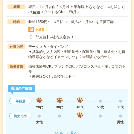
即日～1ヵ月以内 3ヵ月以上 半年以上 などなど… ※お試しで
期間
の
スタートもOK!! #8月～
短期
時給1650円~ ※日払い・週払い・月払いを選択可能
時給
交通費
【一部支給】※社内規定あり
データ入力・タイピング
仕事内容
▼具体的な入力内容・郵便番号・配達先住所・連絡先・お荷
物種類などなどイメージしやすく未経験でも始めら…
職種未経験OK / ブランクOK / パソコンスキル不要 / 英語力不
応募資格
要
＊未経験OK！※高校生は不可
職場の雰囲気
年齢層
20代
30代
40代
50代
60代
男女比率
女性
男性
もっと見る