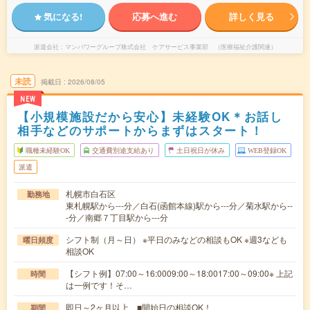
気になる!
応募へ進む
詳しく見る
派遣会社
マンパワーグループ株式会社 ケアサービス事業部 （医療福祉介護関連）
未読
掲載日
2026/08/05
NEW
【小規模施設だから安心】未経験OK＊お話し
相手などのサポートからまずはスタート！
職種未経験OK
交通費別途支給あり
土日祝日が休み
WEB登録OK
派遣
札幌市白石区
勤務地
東札幌駅から---分／白石(函館本線)駅から---分／菊水駅から--
-分／南郷７丁目駅から---分
シフト制（月～日） ※平日のみなどの相談もOK ※週3なども
曜日頻度
相談OK
【シフト例】07:00～16:0009:00～18:0017:00～09:00※ 上記
時間
は一例です！そ…
即日～2ヶ月以上 ■開始日の相談OK！
期間