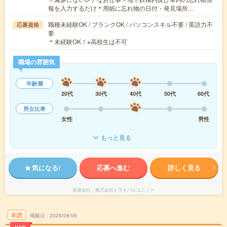
報を入力するだけ＊用紙に忘れ物の日付・発見場所…
職種未経験OK / ブランクOK / パソコンスキル不要 / 英語力不
応募資格
要
＊未経験OK！※高校生は不可
職場の雰囲気
年齢層
20代
30代
40代
50代
60代
男女比率
女性
男性
もっと見る
気になる!
応募へ進む
詳しく見る
派遣会社
株式会社トライバルユニット
未読
掲載日
2026/08/06