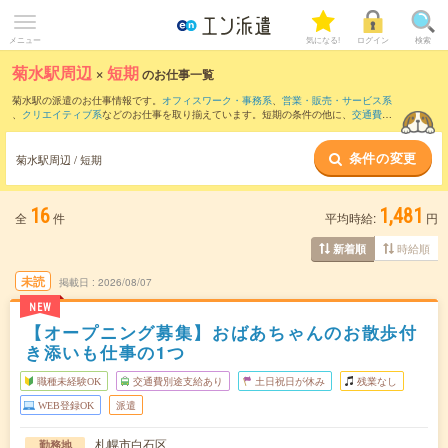
メニュー
気になる!
ログイン
検索
菊水駅周辺
×
短期
のお仕事一覧
菊水駅の派遣のお仕事情報です。
オフィスワーク・事務系
、
営業・販売・サービス系
、
クリエイティブ系
などのお仕事を取り揃えています。短期の条件の他に、
交通費別
途支給あり
、
職種未経験OK
、
友だちと一緒の応募OK
などでもお探し頂けます。
条件の変更
菊水駅周辺 / 短期
16
1,481
全
件
平均時給:
円
時給順
新着順
未読
掲載日
2026/08/07
NEW
【オープニング募集】おばあちゃんのお散歩付
き添いも仕事の1つ
職種未経験OK
交通費別途支給あり
土日祝日が休み
残業なし
WEB登録OK
派遣
札幌市白石区
勤務地