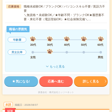
職種未経験OK / ブランクOK / パソコンスキル不要 / 英語力不
応募資格
要
＼無資格＊未経験OK／★年齢不問・ブランクOK★履歴書不
要・来社不要（電話登録OK）★社会保険完備＼…
職場の雰囲気
年齢層
20代
30代
40代
50代
60代
男女比率
女性
男性
もっと見る
気になる!
応募へ進む
詳しく見る
派遣会社
株式会社ニッソーネット
未読
掲載日
2026/08/07
NEW