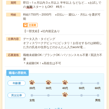
即日～1ヵ月以内 3ヵ月以上 半年以上 などなど… ※お試しで
期間
の
スタートもOK!! #8月～
短期
時給1750円～2000円 ※日払い・週払い・月払いを選択可
時給
能
交通費
【一部支給】※社内規定あり
データ入力・タイピング
仕事内容
オフィスワークデビューにピッタリ！お任せするのは納税し
た方の氏名や住所などのかんたん入力work!電…
職種未経験OK / ブランクOK / パソコンスキル不要 / 英語力不
応募資格
要
＊未経験OK！※高校生は不可
職場の雰囲気
年齢層
20代
30代
40代
50代
60代
男女比率
女性
男性
もっと見る