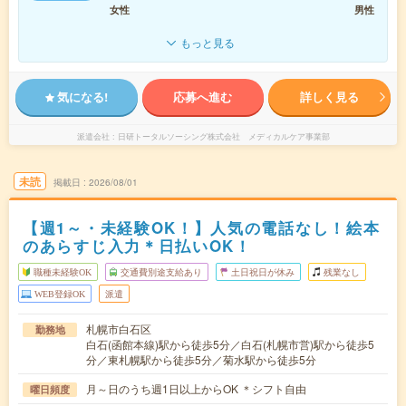
女性
男性
もっと見る
気になる!
応募へ進む
詳しく見る
派遣会社
日研トータルソーシング株式会社 メディカルケア事業部
未読
掲載日
2026/08/01
【週1～・未経験OK！】人気の電話なし！絵本
のあらすじ入力＊日払いOK！
職種未経験OK
交通費別途支給あり
土日祝日が休み
残業なし
WEB登録OK
派遣
札幌市白石区
勤務地
白石(函館本線)駅から徒歩5分／白石(札幌市営)駅から徒歩5
分／東札幌駅から徒歩5分／菊水駅から徒歩5分
月～日のうち週1日以上からOK ＊シフト自由
曜日頻度