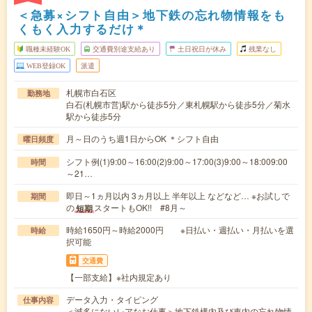
＜急募×シフト自由＞地下鉄の忘れ物情報をも
くもく入力するだけ＊
職種未経験OK
交通費別途支給あり
土日祝日が休み
残業なし
WEB登録OK
派遣
札幌市白石区
勤務地
白石(札幌市営)駅から徒歩5分／東札幌駅から徒歩5分／菊水
駅から徒歩5分
月～日のうち週1日からOK ＊シフト自由
曜日頻度
シフト例(1)9:00～16:00(2)9:00～17:00(3)9:00～18:009:00
時間
～21…
即日～1ヵ月以内 3ヵ月以上 半年以上 などなど… ※お試しで
期間
の
スタートもOK!! #8月～
短期
時給1650円～時給2000円 ※日払い・週払い・月払いを選
時給
択可能
交通費
【一部支給】※社内規定あり
データ入力・タイピング
仕事内容
＜滅多にないレアなお仕事＞地下鉄構内及び車内の忘れ物情