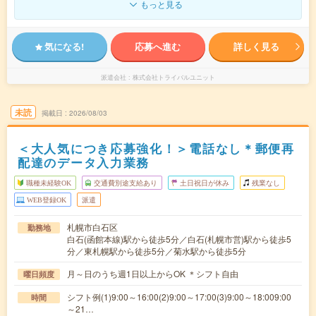
もっと見る
気になる!
応募へ進む
詳しく見る
派遣会社
株式会社トライバルユニット
未読
掲載日
2026/08/03
＜大人気につき応募強化！＞電話なし＊郵便再
配達のデータ入力業務
職種未経験OK
交通費別途支給あり
土日祝日が休み
残業なし
WEB登録OK
派遣
札幌市白石区
勤務地
白石(函館本線)駅から徒歩5分／白石(札幌市営)駅から徒歩5
分／東札幌駅から徒歩5分／菊水駅から徒歩5分
月～日のうち週1日以上からOK ＊シフト自由
曜日頻度
シフト例(1)9:00～16:00(2)9:00～17:00(3)9:00～18:009:00
時間
～21…