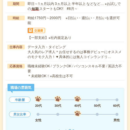
即日～1ヵ月以内 3ヵ月以上 半年以上 などなど… ※お試しで
期間
の
スタートもOK!! #8月～
短期
時給1750円～2000円 ※日払い・週払い・月払いを選択可
時給
能
交通費
【一部支給】※社内規定あり
データ入力・タイピング
仕事内容
大人気のレア求人＊お任せするのは事務デビューにオススメ
のモクモク入力！▼具体的には無人コインランドリ…
職種未経験OK / ブランクOK / パソコンスキル不要 / 英語力不
応募資格
要
＊未経験OK！※高校生は不可
職場の雰囲気
年齢層
20代
30代
40代
50代
60代
男女比率
女性
男性