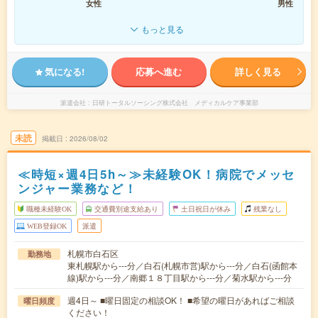
女性
男性
もっと見る
気になる!
応募へ進む
詳しく見る
派遣会社
日研トータルソーシング株式会社 メディカルケア事業部
未読
掲載日
2026/08/02
≪時短×週4日5h～≫未経験OK！病院でメッセ
ンジャー業務など！
職種未経験OK
交通費別途支給あり
土日祝日が休み
残業なし
WEB登録OK
派遣
札幌市白石区
勤務地
東札幌駅から---分／白石(札幌市営)駅から---分／白石(函館本
線)駅から---分／南郷１８丁目駅から---分／菊水駅から---分
週4日～ ■曜日固定の相談OK！ ■希望の曜日があればご相談
曜日頻度
ください！