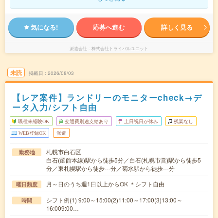
気になる!
応募へ進む
詳しく見る
派遣会社
株式会社トライバルユニット
未読
掲載日
2026/08/03
【レア案件】ランドリーのモニターcheck→デ
ータ入力/シフト自由
職種未経験OK
交通費別途支給あり
土日祝日が休み
残業なし
WEB登録OK
派遣
札幌市白石区
勤務地
白石(函館本線)駅から徒歩5分／白石(札幌市営)駅から徒歩5
分／東札幌駅から徒歩---分／菊水駅から徒歩---分
月～日のうち週1日以上からOK ＊シフト自由
曜日頻度
シフト例(1) 9:00～15:00(2)11:00～17:00(3)13:00～
時間
16:009:00…