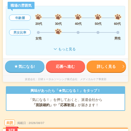
職場の雰囲気
年齢層
20代
30代
40代
50代
60代
男女比率
女性
男性
もっと見る
気になる!
応募へ進む
詳しく見る
派遣会社
日研トータルソーシング株式会社 メディカルケア事業部
興味があったら「★気になる！」をタップ！
「気になる！」を押しておくと、派遣会社から
「面談確約」
や
「応募歓迎」
が届きます！
未読
掲載日
2026/08/07
NEW