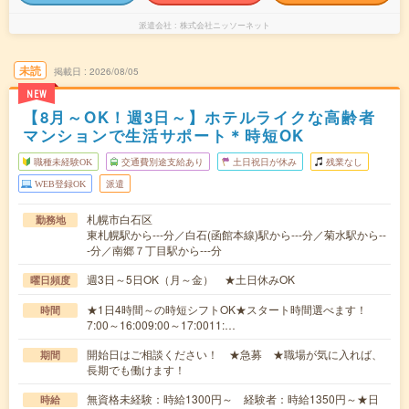
派遣会社
株式会社ニッソーネット
未読
掲載日
2026/08/05
NEW
【8月～OK！週3日～】ホテルライクな高齢者
マンションで生活サポート＊時短OK
職種未経験OK
交通費別途支給あり
土日祝日が休み
残業なし
WEB登録OK
派遣
札幌市白石区
勤務地
東札幌駅から---分／白石(函館本線)駅から---分／菊水駅から--
-分／南郷７丁目駅から---分
週3日～5日OK（月～金） ★土日休みOK
曜日頻度
★1日4時間～の時短シフトOK★スタート時間選べます！
時間
7:00～16:009:00～17:0011:…
開始日はご相談ください！ ★急募 ★職場が気に入れば、
期間
長期でも働けます！
無資格未経験：時給1300円～ 経験者：時給1350円～★日
時給