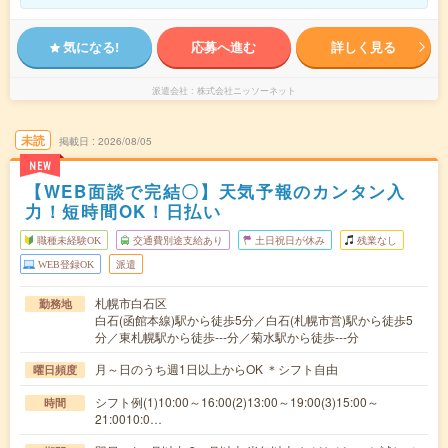
気になる!
応募へ進む
詳しく見る
派遣会社
株式会社ニッソーネット
未読
掲載日
2026/08/05
NEW
【WEB面談で完結〇】天気予報のカンタン入
力！短時間OK！日払い
職種未経験OK
交通費別途支給あり
土日祝日が休み
残業なし
WEB登録OK
派遣
札幌市白石区
勤務地
白石(函館本線)駅から徒歩5分／白石(札幌市営)駅から徒歩5
分／東札幌駅から徒歩---分／菊水駅から徒歩---分
月～日のうち週1日以上からOK ＊シフト自由
曜日頻度
シフト例(1)10:00～16:00(2)13:00～19:00(3)15:00～
時間
21:0010:0…