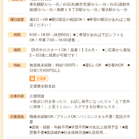
東札幌駅から---分／白石(札幌市営)駅から---分／白石(函館本
線)駅から---分／南郷１８丁目駅から---分／菊水駅から---分
週2日～OK ■曜日固定の相談OK！ ■希望の曜日があればご相
曜日頻度
談ください！
9:00～18:00（休憩60分）■ご希望があれば下記シフトも
時間
OK！早番 7:00～16:00遅番 …
【8月中のスタートOK！急募！】2カ月～ ■ご応募から最短
期間
2～3日後に就業が可能です！
無資格未経験：時給1300円～ ■週払いOK ■扶養内OK ■
時給
日収1万400円以上
交通費
交通費全額支給
介護関連
仕事内容
≪散歩に付き添ったり、お話し相手になったり≫「え？意外
に簡単！」と思うくらい、スグできる仕事からスタ…
職種未経験OK / ブランクOK / パソコンスキル不要 / 英語力不
応募資格
要
■資格・経験・年齢不問■学歴不問■10名以上採用予定！■履
歴書不要■面談確約■社会保険完備■社員登用…