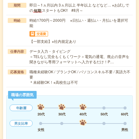
即日～1ヵ月以内 3ヵ月以上 半年以上 などなど… ※お試しで
期間
の
スタートもOK!! #8月～
短期
時給1700円～2000円 ※日払い・週払い・月払いを選択可
時給
能
交通費
【一部支給】※社内規定あり
データ入力・タイピング
仕事内容
＜TELなし完全もくもくワーク＞電気の通電、廃止の音声を
聞きながら専用フォーマットへ入力するだけ！P…
職種未経験OK / ブランクOK / パソコンスキル不要 / 英語力不
応募資格
要
＊未経験OK！※高校生は不可
職場の雰囲気
年齢層
20代
30代
40代
50代
60代
男女比率
女性
男性