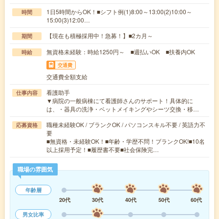
1日5時間からOK！■シフト例(1)8:00～13:00(2)10:00～
時間
15:00(3)12:00…
【現在も積極採用中！急募！】■2カ月～
期間
無資格未経験：時給1250円～ ■週払いOK ■扶養内OK
時給
交通費
交通費全額支給
看護助手
仕事内容
▼病院の一般病棟にて看護師さんのサポート！具体的に
は、・器具の洗浄・ベットメイキングやシーツ交換・移…
職種未経験OK / ブランクOK / パソコンスキル不要 / 英語力不
応募資格
要
■無資格・未経験OK！■年齢・学歴不問！ブランクOK!■10名
以上採用予定！■履歴書不要■社会保険完…
職場の雰囲気
年齢層
20代
30代
40代
50代
60代
男女比率