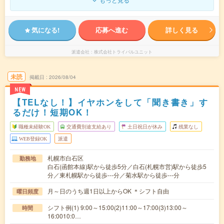
気になる!
応募へ進む
詳しく見る
派遣会社
株式会社トライバルユニット
未読
掲載日
2026/08/04
NEW
【TELなし！】イヤホンをして「聞き書き」す
るだけ！短期OK！
職種未経験OK
交通費別途支給あり
土日祝日が休み
残業なし
WEB登録OK
派遣
札幌市白石区
勤務地
白石(函館本線)駅から徒歩5分／白石(札幌市営)駅から徒歩5
分／東札幌駅から徒歩---分／菊水駅から徒歩---分
月～日のうち週1日以上からOK ＊シフト自由
曜日頻度
シフト例(1) 9:00～15:00(2)11:00～17:00(3)13:00～
時間
16:0010:0…