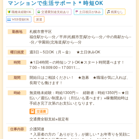
マンションで生活サポート＊時短OK
職種未経験OK
交通費別途支給あり
土日祝日が休み
残業なし
WEB登録OK
派遣
札幌市豊平区
勤務地
福住駅から---分／平岸(札幌市営)駅から---分／中の島駅から--
-分／学園前(北海道)駅から---分
週3日～5日OK（月～金） ★土日休みOK
曜日頻度
★1日4時間～の時短シフトOK★スタート時間選べます！
時間
7:00～16:009:00～17:0011:…
開始日はご相談ください！ ★急募 ★職場が気に入れば、
期間
長期でも働けます！
無資格未経験：時給1300円～ 経験者：時給1350円～★日
時給
払い／週払い制度あり（月払いも選べます）※稼働開始時は
手続き完了次第のお支払いとなります。
交通費
交通費全額支給※規定有
介護関連
仕事内容
＊入居者の方の「ありがとう」が嬉しい＊お年寄りを笑顔に