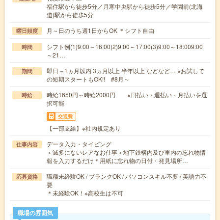
福住駅から徒歩5分／月寒中央駅から徒歩5分／学園前(北海
道)駅から徒歩5分
月～日のうち週1日からOK ＊シフト自由
曜日頻度
シフト例(1)9:00～16:00(2)9:00～17:00(3)9:00～18:009:00
時間
～21…
即日～1ヵ月以内 3ヵ月以上 半年以上 などなど… ※お試しで
期間
の短期スタートもOK!! #8月～
時給1650円～時給2000円 ※日払い・週払い・月払いを選
時給
択可能
交通費
【一部支給】※社内規定あり
データ入力・タイピング
仕事内容
＜滅多にないレアなお仕事＞地下鉄構内及び車内の忘れ物情
報を入力するだけ＊用紙に忘れ物の日付・発見場所…
職種未経験OK / ブランクOK / パソコンスキル不要 / 英語力不
応募資格
要
＊未経験OK！※高校生は不可
職場の雰囲気