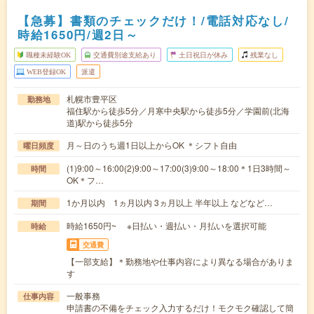
【急募】書類のチェックだけ！/電話対応なし/
時給1650円/週2日～
職種未経験OK
交通費別途支給あり
土日祝日が休み
残業なし
WEB登録OK
派遣
札幌市豊平区
勤務地
福住駅から徒歩5分／月寒中央駅から徒歩5分／学園前(北海
道)駅から徒歩5分
月～日のうち週1日以上からOK ＊シフト自由
曜日頻度
(1)9:00～16:00(2)9:00～17:00(3)9:00～18:00＊1日3時間～
時間
OK＊フ…
1か月以内 1ヵ月以内 3ヵ月以上 半年以上 などなど…
期間
時給1650円~ ※日払い・週払い・月払いを選択可能
時給
交通費
【一部支給】＊勤務地や仕事内容により異なる場合がありま
す
一般事務
仕事内容
申請書の不備をチェック入力するだけ！モクモク確認して簡