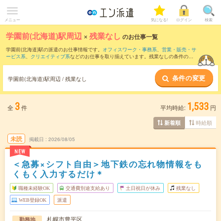
メニュー
気になる!
ログイン
検索
学園前(北海道)駅周辺
×
残業なし
のお仕事一覧
学園前(北海道)駅の派遣のお仕事情報です。
オフィスワーク・事務系
、
営業・販売・サ
ービス系
、
クリエイティブ系
などのお仕事を取り揃えています。残業なしの条件の他
に、
交通費別途支給あり
、
職種未経験OK
、
友だちと一緒の応募OK
などのこだわり条
件も取り揃えています。
条件の変更
学園前(北海道)駅周辺 / 残業なし
3
1,533
全
件
平均時給:
円
時給順
新着順
未読
掲載日
2026/08/05
NEW
＜急募×シフト自由＞地下鉄の忘れ物情報をも
くもく入力するだけ＊
職種未経験OK
交通費別途支給あり
土日祝日が休み
残業なし
WEB登録OK
派遣
札幌市豊平区
勤務地