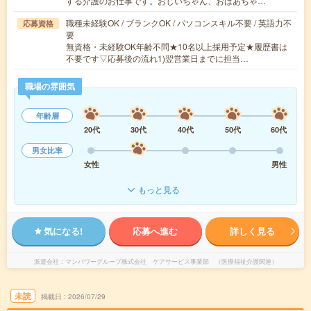
する介護のお仕事です。おじいちゃん、おばあちゃ…
職種未経験OK / ブランクOK / パソコンスキル不要 / 英語力不
応募資格
要
無資格・未経験OK年齢不問★10名以上採用予定★履歴書は
不要です▽応募後の流れ1)翌営業日までに担当…
職場の雰囲気
年齢層
20代
30代
40代
50代
60代
男女比率
女性
男性
もっと見る
気になる!
応募へ進む
詳しく見る
派遣会社
マンパワーグループ株式会社 ケアサービス事業部 （医療福祉介護関連）
未読
掲載日
2026/07/29