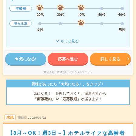
年齢層
20代
30代
40代
50代
60代
男女比率
女性
男性
もっと見る
気になる!
応募へ進む
詳しく見る
派遣会社
株式会社トライバルユニット
興味があったら「★気になる！」をタップ！
「気になる！」を押しておくと、派遣会社から
「面談確約」
や
「応募歓迎」
が届きます！
未読
掲載日
2026/08/02
【8月～OK！週3日～】ホテルライクな高齢者