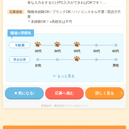
単な入力をするだけPC入力ができればOKです！…
職種未経験OK / ブランクOK / パソコンスキル不要 / 英語力不
応募資格
要
＊未経験OK！※高校生は不可
職場の雰囲気
年齢層
20代
30代
40代
50代
60代
男女比率
女性
男性
もっと見る
気になる!
応募へ進む
詳しく見る
派遣会社
株式会社トライバルユニット