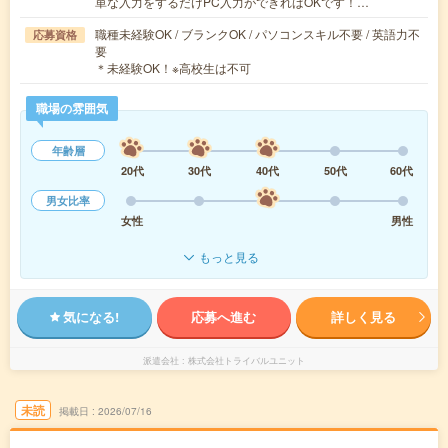
単な入力をするだけPC入力ができればOKです！…
職種未経験OK / ブランクOK / パソコンスキル不要 / 英語力不
応募資格
要
＊未経験OK！※高校生は不可
職場の雰囲気
年齢層
20代
30代
40代
50代
60代
男女比率
女性
男性
もっと見る
気になる!
応募へ進む
詳しく見る
派遣会社
株式会社トライバルユニット
未読
掲載日
2026/07/16