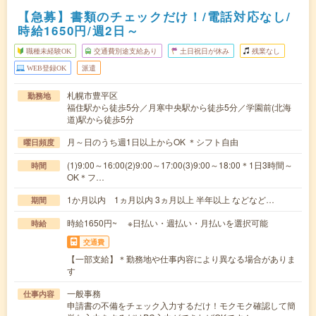
【急募】書類のチェックだけ！/電話対応なし/
時給1650円/週2日～
職種未経験OK
交通費別途支給あり
土日祝日が休み
残業なし
WEB登録OK
派遣
札幌市豊平区
勤務地
福住駅から徒歩5分／月寒中央駅から徒歩5分／学園前(北海
道)駅から徒歩5分
月～日のうち週1日以上からOK ＊シフト自由
曜日頻度
(1)9:00～16:00(2)9:00～17:00(3)9:00～18:00＊1日3時間～
時間
OK＊フ…
1か月以内 1ヵ月以内 3ヵ月以上 半年以上 などなど…
期間
時給1650円~ ※日払い・週払い・月払いを選択可能
時給
交通費
【一部支給】＊勤務地や仕事内容により異なる場合がありま
す
一般事務
仕事内容
申請書の不備をチェック入力するだけ！モクモク確認して簡