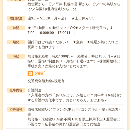
福住駅から---分／平岸(札幌市営)駅から---分／中の島駅から--
-分／学園前(北海道)駅から---分
週3日～5日OK（月～金） ★土日休みOK
曜日頻度
★1日4時間～の時短シフトOK★スタート時間選べます！
時間
7:00～16:009:00～17:0011:…
開始日はご相談ください！ ★急募 ★職場が気に入れば、
期間
長期でも働けます！
無資格未経験：時給1300円～ 経験者：時給1350円～★日
時給
払い／週払い制度あり（月払いも選べます）※稼働開始時は
手続き完了次第のお支払いとなります。
交通費
交通費全額支給※規定有
介護関連
仕事内容
＊入居者の方の「ありがとう」が嬉しい＊お年寄りを笑顔に
する介護のお仕事です。おじいちゃん、おばあちゃ…
職種未経験OK / ブランクOK / パソコンスキル不要 / 英語力不
応募資格
要
無資格・未経験OK年齢不問★10名以上採用予定★履歴書は
不要です▽応募後の流れ1)翌営業日までに担当…