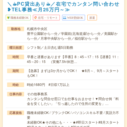
＼☕︎PC貸出あり☕︎／在宅でカンタン問い合わせ
❥TEL事務≪月25万円～≫
職種未経験OK
在宅・リモート
WEB登録OK
派遣
札幌市中央区
勤務地
豊平公園駅から---分／学園前(北海道)駅から---分／美園駅か
ら---分／月寒中央駅から---分／福住駅から---分
シフト制／土日含む週5日勤務
曜日頻度
早番と遅番があります【早番】8：45～17：15【遅番】11：
時間
45～20：15 （実働7.5h/休憩…
【急募】まずは3か月からでOK！ ★8月～、9月～スタート
期間
もOK！
時給1680円 #日収1万以上
時給
その他事務系
仕事内容
カンタンな問合せ窓口でお仕事をおまかせ！▼問合せ例「料
金を安くしたい」「引っ越したので住所の変更を」…
職種未経験OK / ブランクOK / パソコンスキル不要 / 英語力不
応募資格
要
未経験OK★その他にも・・・★#即日スタート#8月スタート
#9月スタート#10月スタート#初めての派…