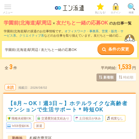
メニュー
気になる!
ログイン
検索
学園前(北海道)駅周辺
×
友だちと一緒の応募OK
のお仕事一覧
学園前(北海道)駅の派遣のお仕事情報です。
オフィスワーク・事務系
、
営業・販売・サ
ービス系
、
クリエイティブ系
などのお仕事を取り揃えています。友だちと一緒の応募
OKの条件の他に、
交通費別途支給あり
、
職種未経験OK
、
週4日勤務
などのこだわり条
件も取り揃えています。
条件の変更
学園前(北海道)駅周辺 / 友だちと一緒の応募OK
3
1,533
全
件
平均時給:
円
時給順
新着順
未読
掲載日
2026/08/02
【8月～OK！週3日～】ホテルライクな高齢者
マンションで生活サポート＊時短OK
職種未経験OK
交通費別途支給あり
土日祝日が休み
残業なし
WEB登録OK
派遣
札幌市豊平区
勤務地