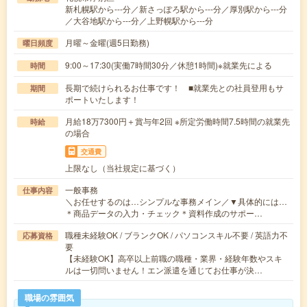
新札幌駅から---分／新さっぽろ駅から---分／厚別駅から---分
／大谷地駅から---分／上野幌駅から---分
月曜～金曜(週5日勤務)
曜日頻度
9:00～17:30(実働7時間30分／休憩1時間)※就業先による
時間
長期で続けられるお仕事です！ ■就業先との社員登用もサ
期間
ポートいたします！
月給18万7300円＋賞与年2回 ※所定労働時間7.5時間の就業先
時給
の場合
交通費
上限なし（当社規定に基づく）
一般事務
仕事内容
＼お任せするのは…シンプルな事務メイン／▼具体的には…
＊商品データの入力・チェック＊資料作成のサポー…
職種未経験OK / ブランクOK / パソコンスキル不要 / 英語力不
応募資格
要
【未経験OK】高卒以上前職の職種・業界・経験年数やスキ
ルは一切問いません！エン派遣を通じてお仕事が決…
職場の雰囲気