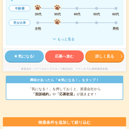
年齢層
20代
30代
40代
50代
60代
男女比率
女性
男性
もっと見る
気になる!
応募へ進む
詳しく見る
派遣会社
パーソルテンプスタッフ株式会社 ファンタブル(無期雇用派遣)
興味があったら「★気になる！」をタップ！
「気になる！」を押しておくと、派遣会社から
「面談確約」
や
「応募歓迎」
が届きます！
検索条件を追加して絞り込む