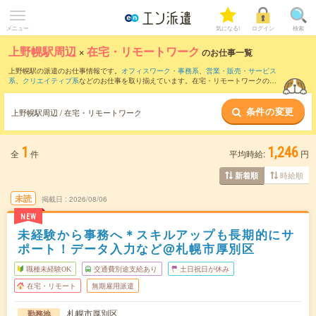
メニュー
気になる!
ログイン
検索
上野幌駅周辺
×
在宅・リモートワーク
のお仕事一覧
上野幌駅の派遣のお仕事情報です。
オフィスワーク・事務系
、
営業・販売・サービス
系
、
クリエイティブ系
などのお仕事を取り揃えています。在宅・リモートワークの条
件の他に、
交通費別途支給あり
、
職種未経験OK
、
友だちと一緒の応募OK
などのこだ
わり条件も取り揃えています。
条件の変更
上野幌駅周辺 / 在宅・リモートワーク
1
1,246
全
件
平均時給:
円
時給順
新着順
未読
掲載日
2026/08/06
NEW
未経験から事務へ＊スキルアップも長期的にサ
ポート！データ入力など@札幌市厚別区
職種未経験OK
交通費別途支給あり
土日祝日が休み
在宅・リモート
無期雇用派遣
札幌市厚別区
勤務地