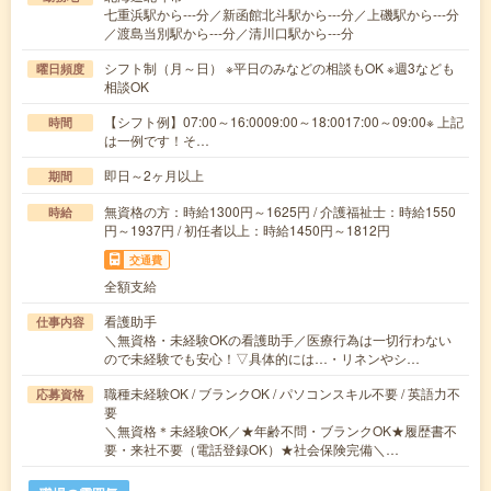
七重浜駅から---分／新函館北斗駅から---分／上磯駅から---分
／渡島当別駅から---分／清川口駅から---分
シフト制（月～日） ※平日のみなどの相談もOK ※週3なども
曜日頻度
相談OK
【シフト例】07:00～16:0009:00～18:0017:00～09:00※ 上記
時間
は一例です！そ…
即日～2ヶ月以上
期間
無資格の方：時給1300円～1625円 / 介護福祉士：時給1550
時給
円～1937円 / 初任者以上：時給1450円～1812円
交通費
全額支給
看護助手
仕事内容
＼無資格・未経験OKの看護助手／医療行為は一切行わない
ので未経験でも安心！▽具体的には…・リネンやシ…
職種未経験OK / ブランクOK / パソコンスキル不要 / 英語力不
応募資格
要
＼無資格＊未経験OK／★年齢不問・ブランクOK★履歴書不
要・来社不要（電話登録OK）★社会保険完備＼…