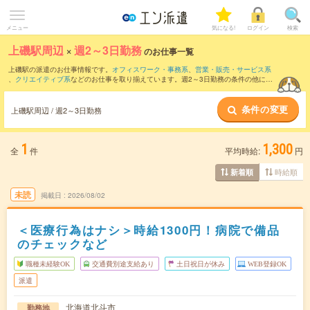
メニュー
気になる!
ログイン
検索
上磯駅周辺
×
週2～3日勤務
のお仕事一覧
上磯駅の派遣のお仕事情報です。
オフィスワーク・事務系
、
営業・販売・サービス系
、
クリエイティブ系
などのお仕事を取り揃えています。週2～3日勤務の条件の他に、
交通費別途支給あり
、
職種未経験OK
、
友だちと一緒の応募OK
などのこだわり条件も
取り揃えています。
条件の変更
上磯駅周辺 / 週2～3日勤務
1
1,300
全
件
平均時給:
円
時給順
新着順
未読
掲載日
2026/08/02
＜医療行為はナシ＞時給1300円！病院で備品
のチェックなど
職種未経験OK
交通費別途支給あり
土日祝日が休み
WEB登録OK
派遣
北海道北斗市
勤務地