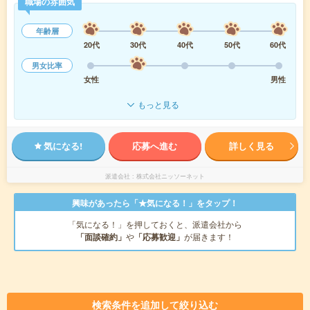
職場の雰囲気
年齢層
20代
30代
40代
50代
60代
男女比率
女性
男性
もっと見る
気になる!
応募へ進む
詳しく見る
派遣会社
株式会社ニッソーネット
興味があったら「★気になる！」をタップ！
「気になる！」を押しておくと、派遣会社から
「面談確約」
や
「応募歓迎」
が届きます！
検索条件を追加して絞り込む