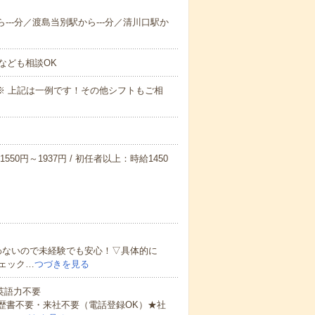
ら---分／渡島当別駅から---分／清川口駅か
なども相談OK
～09:00※ 上記は一例です！その他シフトもご相
550円～1937円 / 初任者以上：時給1450
わないので未経験でも安心！▽具体的に
ェック…
つづきを見る
 英語力不要
歴書不要・来社不要（電話登録OK）★社