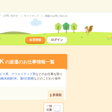
プ・お問い合わせ
サイトマップ
掲載のお問い合わせ
会員登録
ログイン
K
の派遣のお仕事情報一覧
ビス系
、
クリエイティブ系
などのお仕事を取り
職種未経験OK
、
週4日勤務
などのこだわり条件
新着順
一括
応募