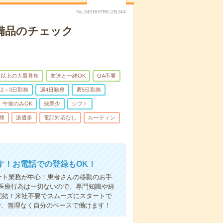
No.NISNHTRK-2BJ44
で備品のチェック
名以上の大量募集
友達と一緒OK
OA不要
2～3日勤務
週4日勤務
週5日勤務
午後のみOK
残業少
シフト
煙
派遣多
電話対応なし
ルーティン
す！お電話での登録もOK！
ート業務が中心！患者さんの移動のお手
医療行為は一切ないので、専門知識や経
完結！来社不要でスムーズにスタートで
で、無理なく自分のペースで働けます！