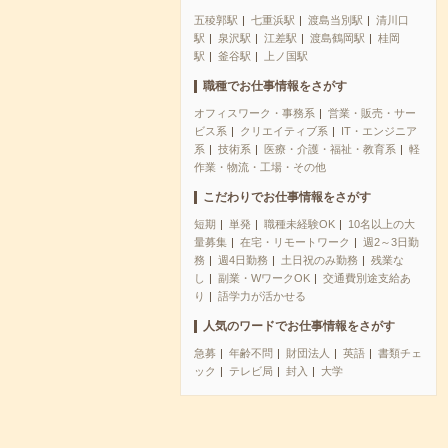
五稜郭駅
七重浜駅
渡島当別駅
清川口
駅
泉沢駅
江差駅
渡島鶴岡駅
桂岡
駅
釜谷駅
上ノ国駅
職種でお仕事情報をさがす
オフィスワーク・事務系
営業・販売・サー
ビス系
クリエイティブ系
IT・エンジニア
系
技術系
医療・介護・福祉・教育系
軽
作業・物流・工場・その他
こだわりでお仕事情報をさがす
短期
単発
職種未経験OK
10名以上の大
量募集
在宅・リモートワーク
週2～3日勤
務
週4日勤務
土日祝のみ勤務
残業な
し
副業・WワークOK
交通費別途支給あ
り
語学力が活かせる
人気のワードでお仕事情報をさがす
急募
年齢不問
財団法人
英語
書類チェ
ック
テレビ局
封入
大学