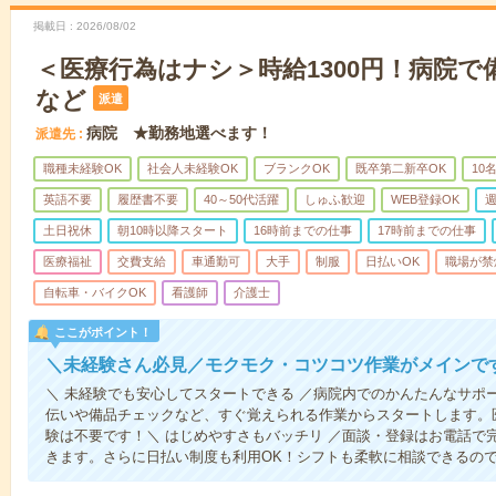
掲載日
2026/08/02
＜医療行為はナシ＞時給1300円！病院
など
派遣
病院 ★勤務地選べます！
派遣先
職種未経験OK
社会人未経験OK
ブランクOK
既卒第二新卒OK
10
英語不要
履歴書不要
40～50代活躍
しゅふ歓迎
WEB登録OK
週
土日祝休
朝10時以降スタート
16時前までの仕事
17時前までの仕事
医療福祉
交費支給
車通勤可
大手
制服
日払いOK
職場が禁
自転車・バイクOK
看護師
介護士
ここがポイント！
＼未経験さん必見／モクモク・コツコツ作業がメインで
＼ 未経験でも安心してスタートできる ／病院内でのかんたんなサポ
伝いや備品チェックなど、すぐ覚えられる作業からスタートします。
験は不要です！＼ はじめやすさもバッチリ ／面談・登録はお電話で
きます。さらに日払い制度も利用OK！シフトも柔軟に相談できるの