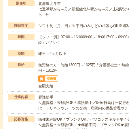
勤務地
北海道北斗市
七重浜駅から---分／新函館北斗駅から---分／上磯駅か
ら---分
曜日頻度
シフト制（月～日）※平日のみなどの相談もOK※週3
時間
【シフト例】07:00～16:0009:00～18:0017:00
談ください！
期間
即日～2ヶ月以上
時給
無資格の方：時給1300円～1625円 / 介護福祉士：時給1
円～1812円
交通費
全額支給
仕事内容
看護助手
＼無資格・未経験OKの看護助手／医療行為は一切行
は…・リネンやシーツの交換・病院内の備品管理やチ
応募資格
職種未経験OK / ブランクOK / パソコンスキル不要 /
＼無資格＊未経験OK／★年齢不問・ブランクOK★履