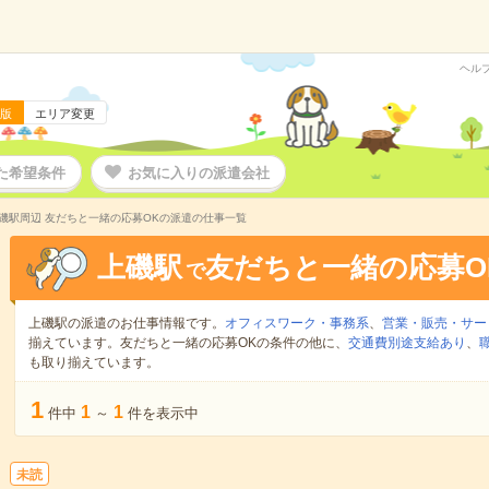
ヘル
版
エリア変更
た希望条件
お気に入りの派遣会社
磯駅周辺 友だちと一緒の応募OKの派遣の仕事一覧
上磯駅
友だちと一緒の応募O
で
上磯駅の派遣のお仕事情報です。
オフィスワーク・事務系
、
営業・販売・サー
揃えています。友だちと一緒の応募OKの条件の他に、
交通費別途支給あり
、
も取り揃えています。
1
1
1
件中
～
件を表示中
未読