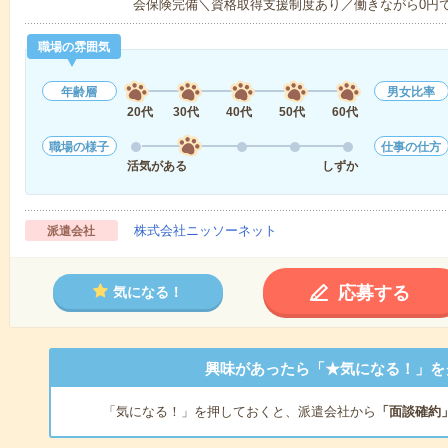
会保険完備＼資格取得支援制度あり／働きながら0円
職場の雰囲気
年齢層
男女比率
20代
30代
40代
50代
60代
職場の様子
仕事の仕方
活気がある
しずか
株式会社ニッソーネット
派遣会社
応募する
気になる！
興味があったら「★気になる！」を
「気になる！」を押しておくと、派遣会社から
「面談確約