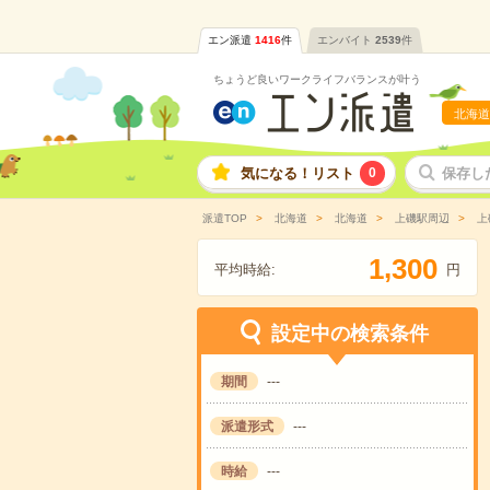
エン派遣
1416
件
エンバイト
2539
件
ちょうど良いワークライフバランスが叶う
北海道
気になる！リスト
0
保存し
派遣TOP
北海道
北海道
上磯駅周辺
上
,
1
3
0
0
平均時給:
円
設定中の検索条件
期間
---
派遣形式
---
時給
---