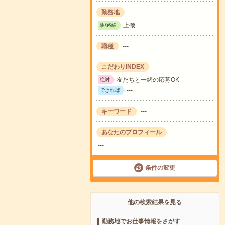
勤務地
上磯
駅/路線
職種
---
こだわりINDEX
友だちと一緒の応募OK
絶対
---
できれば
キーワード
---
あなたのプロフィール
---
条件の変更
他の検索結果を見る
勤務地でお仕事情報をさがす