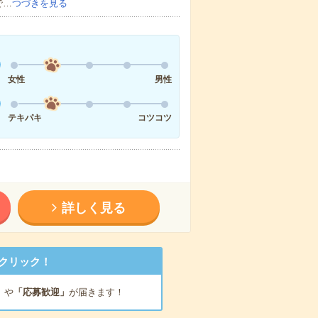
で…
つづきを見る
女性
男性
テキパキ
コツコツ
詳しく見る
クリック！
」
や
「応募歓迎」
が届きます！