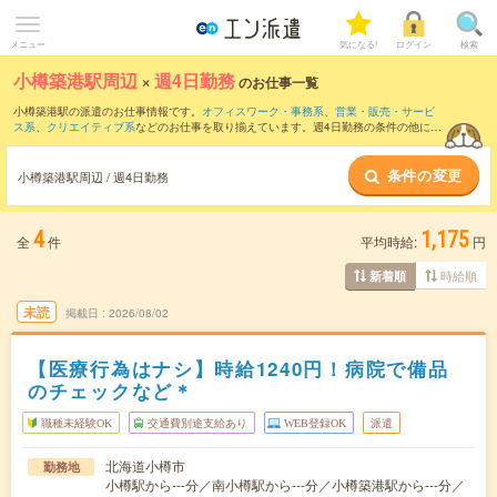
メニュー
気になる!
ログイン
検索
小樽築港駅周辺
×
週4日勤務
のお仕事一覧
小樽築港駅の派遣のお仕事情報です。
オフィスワーク・事務系
、
営業・販売・サービ
ス系
、
クリエイティブ系
などのお仕事を取り揃えています。週4日勤務の条件の他に、
交通費別途支給あり
、
職種未経験OK
、
友だちと一緒の応募OK
などのこだわり条件も
取り揃えています。
条件の変更
小樽築港駅周辺 / 週4日勤務
4
1,175
全
件
平均時給:
円
時給順
新着順
未読
掲載日
2026/08/02
【医療行為はナシ】時給1240円！病院で備品
のチェックなど＊
職種未経験OK
交通費別途支給あり
WEB登録OK
派遣
北海道小樽市
勤務地
小樽駅から---分／南小樽駅から---分／小樽築港駅から---分／