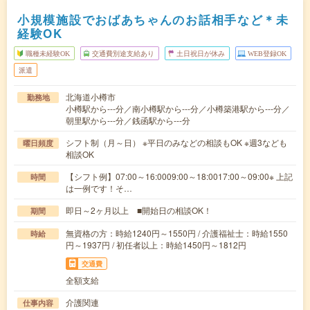
小規模施設でおばあちゃんのお話相手など＊未
経験OK
職種未経験OK
交通費別途支給あり
土日祝日が休み
WEB登録OK
派遣
北海道小樽市
勤務地
小樽駅から---分／南小樽駅から---分／小樽築港駅から---分／
朝里駅から---分／銭函駅から---分
シフト制（月～日） ※平日のみなどの相談もOK ※週3なども
曜日頻度
相談OK
【シフト例】07:00～16:0009:00～18:0017:00～09:00※ 上記
時間
は一例です！そ…
即日～2ヶ月以上 ■開始日の相談OK！
期間
無資格の方：時給1240円～1550円 / 介護福祉士：時給1550
時給
円～1937円 / 初任者以上：時給1450円～1812円
交通費
全額支給
介護関連
仕事内容