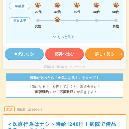
年齢層
20代
30代
40代
50代
60代
男女比率
女性
男性
もっと見る
気になる!
応募へ進む
詳しく見る
派遣会社
株式会社ニッソーネット
興味があったら「★気になる！」をタップ！
「気になる！」を押しておくと、派遣会社から
「面談確約」
や
「応募歓迎」
が届きます！
未読
掲載日
2026/07/31
＜医療行為はナシ＞時給1240円！病院で備品