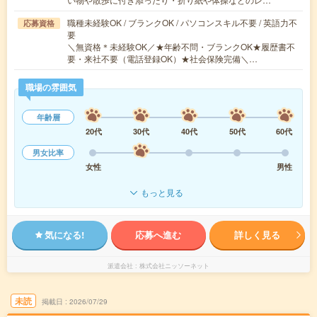
職種未経験OK / ブランクOK / パソコンスキル不要 / 英語力不
応募資格
要
＼無資格＊未経験OK／★年齢不問・ブランクOK★履歴書不
要・来社不要（電話登録OK）★社会保険完備＼…
職場の雰囲気
年齢層
20代
30代
40代
50代
60代
男女比率
女性
男性
もっと見る
気になる!
応募へ進む
詳しく見る
派遣会社
株式会社ニッソーネット
未読
掲載日
2026/07/29