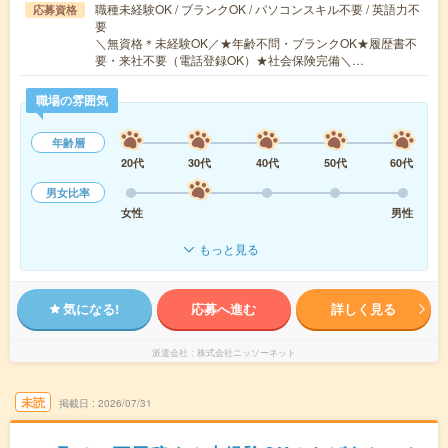
職種未経験OK / ブランクOK / パソコンスキル不要 / 英語力不
応募資格
要
＼無資格＊未経験OK／★年齢不問・ブランクOK★履歴書不
要・来社不要（電話登録OK）★社会保険完備＼…
職場の雰囲気
年齢層
20代
30代
40代
50代
60代
男女比率
女性
男性
もっと見る
気になる!
応募へ進む
詳しく見る
派遣会社
株式会社ニッソーネット
未読
掲載日
2026/07/31