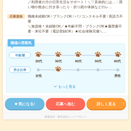
／利用者の方の日常生活をサポート！＼▽具体的には…・買
い物や散歩に付き添ったり・折り紙や体操などのレ…
職種未経験OK / ブランクOK / パソコンスキル不要 / 英語力不
応募資格
要
＼無資格＊未経験OK／★年齢不問・ブランクOK★履歴書不
要・来社不要（電話登録OK）★社会保険完備＼…
職場の雰囲気
年齢層
20代
30代
40代
50代
60代
男女比率
女性
男性
もっと見る
気になる!
応募へ進む
詳しく見る
派遣会社
株式会社ニッソーネット