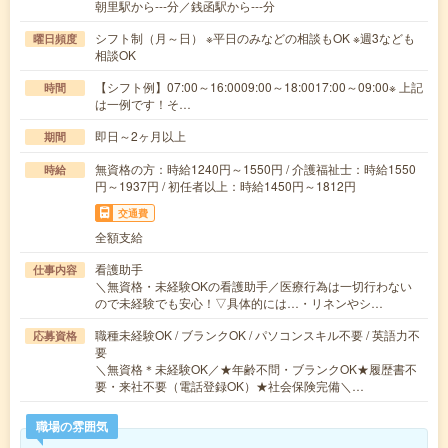
朝里駅から---分／銭函駅から---分
シフト制（月～日） ※平日のみなどの相談もOK ※週3なども
曜日頻度
相談OK
【シフト例】07:00～16:0009:00～18:0017:00～09:00※ 上記
時間
は一例です！そ…
即日～2ヶ月以上
期間
無資格の方：時給1240円～1550円 / 介護福祉士：時給1550
時給
円～1937円 / 初任者以上：時給1450円～1812円
交通費
全額支給
看護助手
仕事内容
＼無資格・未経験OKの看護助手／医療行為は一切行わない
ので未経験でも安心！▽具体的には…・リネンやシ…
職種未経験OK / ブランクOK / パソコンスキル不要 / 英語力不
応募資格
要
＼無資格＊未経験OK／★年齢不問・ブランクOK★履歴書不
要・来社不要（電話登録OK）★社会保険完備＼…
職場の雰囲気