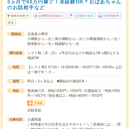
3ヵ月で65万円稼ぐ！未経験OK＊おばあちゃん
のお話相手など
職種未経験OK
交通費別途支給あり
土日祝日が休み
WEB登録OK
派遣
北海道小樽市
勤務地
小樽駅から---分／南小樽駅から---分／小樽築港駅から---分／
朝里駅から---分／銭函駅から---分
シフト制（月～日） ※平日のみなどの相談もOK ※週3なども
曜日頻度
相談OK
【シフト例】07:00～16:0009:00～18:0017:00～09:00※ 上記
時間
は一例です！そ…
即日～2ヶ月以上 ■開始日の相談OK！
期間
無資格の方：時給1240円～1550円 / 介護福祉士：時給1550
時給
円～1937円 / 初任者以上：時給1450円～1812円
交通費
全額支給
介護関連
仕事内容
／利用者の方の日常生活をサポート！＼▽具体的には…・買
い物や散歩に付き添ったり・折り紙や体操などのレ…