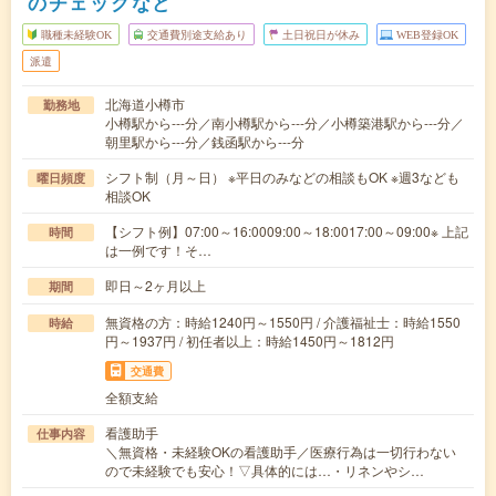
のチェックなど
職種未経験OK
交通費別途支給あり
土日祝日が休み
WEB登録OK
派遣
北海道小樽市
勤務地
小樽駅から---分／南小樽駅から---分／小樽築港駅から---分／
朝里駅から---分／銭函駅から---分
シフト制（月～日） ※平日のみなどの相談もOK ※週3なども
曜日頻度
相談OK
【シフト例】07:00～16:0009:00～18:0017:00～09:00※ 上記
時間
は一例です！そ…
即日～2ヶ月以上
期間
無資格の方：時給1240円～1550円 / 介護福祉士：時給1550
時給
円～1937円 / 初任者以上：時給1450円～1812円
交通費
全額支給
看護助手
仕事内容
＼無資格・未経験OKの看護助手／医療行為は一切行わない
ので未経験でも安心！▽具体的には…・リネンやシ…