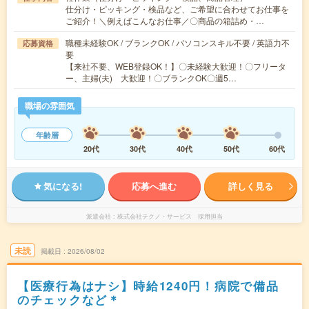
仕分け・ピッキング・検品など、ご希望に合わせてお仕事を
ご紹介！＼例えばこんなお仕事／〇商品の箱詰め・…
職種未経験OK / ブランクOK / パソコンスキル不要 / 英語力不
応募資格
要
【来社不要、WEB登録OK！】〇未経験大歓迎！〇フリータ
ー、主婦(夫) 大歓迎！〇ブランクOK〇週5…
職場の雰囲気
年齢層
20代
30代
40代
50代
60代
気になる!
応募へ進む
詳しく見る
派遣会社
株式会社テクノ・サービス 採用担当
未読
掲載日
2026/08/02
【医療行為はナシ】時給1240円！病院で備品
のチェックなど＊