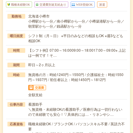
職種未経験OK
交通費別途支給あり
WEB登録OK
派遣
北海道小樽市
勤務地
小樽駅から---分／南小樽駅から---分／小樽築港駅から---分／
朝里駅から---分／銭函駅から---分
シフト制（月～日） ※平日のみなどの相談もOK ※週3なども
曜日頻度
相談OK
【シフト例】07:00～16:0009:00～18:0017:00～09:00※ 上記
時間
は一例です！そ…
即日～2ヶ月以上
期間
無資格の方：時給1240円～1550円 / 介護福祉士：時給1550
時給
円～1937円 / 初任者以上：時給1450円～1812円
交通費
全額支給
看護助手
仕事内容
＼無資格・未経験OKの看護助手／医療行為は一切行わない
ので未経験でも安心！▽具体的には…・リネンやシ…
職種未経験OK / ブランクOK / パソコンスキル不要 / 英語力不
応募資格
要