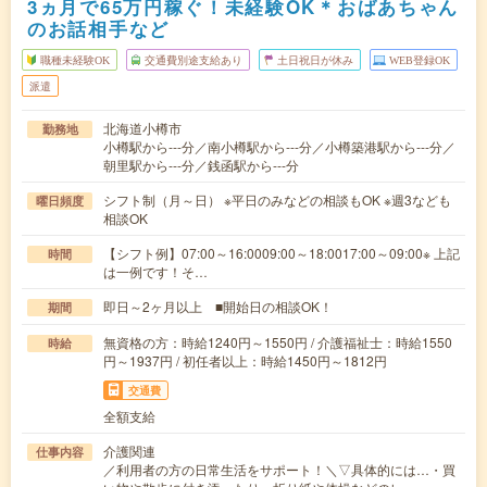
3ヵ月で65万円稼ぐ！未経験OK＊おばあちゃん
のお話相手など
職種未経験OK
交通費別途支給あり
土日祝日が休み
WEB登録OK
派遣
北海道小樽市
勤務地
小樽駅から---分／南小樽駅から---分／小樽築港駅から---分／
朝里駅から---分／銭函駅から---分
シフト制（月～日） ※平日のみなどの相談もOK ※週3なども
曜日頻度
相談OK
【シフト例】07:00～16:0009:00～18:0017:00～09:00※ 上記
時間
は一例です！そ…
即日～2ヶ月以上 ■開始日の相談OK！
期間
無資格の方：時給1240円～1550円 / 介護福祉士：時給1550
時給
円～1937円 / 初任者以上：時給1450円～1812円
交通費
全額支給
介護関連
仕事内容
／利用者の方の日常生活をサポート！＼▽具体的には…・買