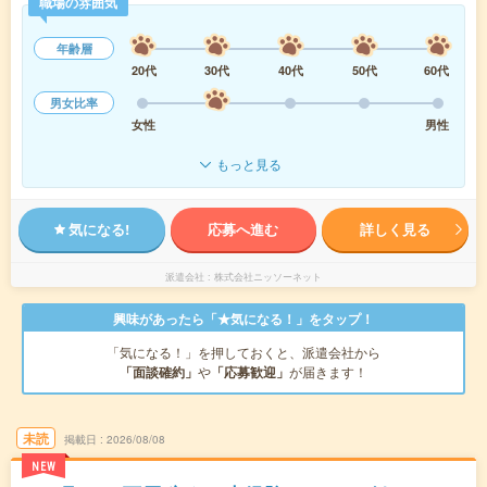
職場の雰囲気
年齢層
20代
30代
40代
50代
60代
男女比率
女性
男性
もっと見る
気になる!
応募へ進む
詳しく見る
派遣会社
株式会社ニッソーネット
興味があったら「★気になる！」をタップ！
「気になる！」を押しておくと、派遣会社から
「面談確約」
や
「応募歓迎」
が届きます！
未読
掲載日
2026/08/08
NEW