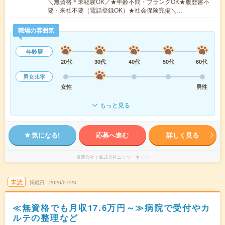
＼無資格＊未経験OK／★年齢不問・ブランクOK★履歴書不
要・来社不要（電話登録OK）★社会保険完備＼…
職場の雰囲気
年齢層
20代
30代
40代
50代
60代
男女比率
女性
男性
もっと見る
気になる!
応募へ進む
詳しく見る
派遣会社
株式会社ニッソーネット
未読
掲載日
2026/07/23
≪無資格でも月収17.6万円～≫病院で受付やカ
ルテの整理など