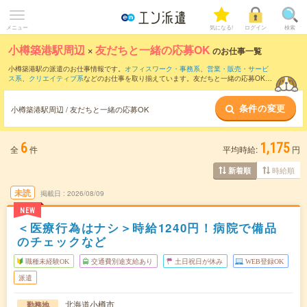
メニュー
気になる!
ログイン
検索
小樽築港駅周辺
×
友だちと一緒の応募OK
のお仕事一覧
小樽築港駅の派遣のお仕事情報です。
オフィスワーク・事務系
、
営業・販売・サービ
ス系
、
クリエイティブ系
などのお仕事を取り揃えています。友だちと一緒の応募OKの
条件の他に、
交通費別途支給あり
、
職種未経験OK
、
週4日勤務
などのこだわり条件も
取り揃えています。
条件の変更
小樽築港駅周辺 / 友だちと一緒の応募OK
6
1,175
全
件
平均時給:
円
時給順
新着順
未読
掲載日
2026/08/09
NEW
＜医療行為はナシ＞時給1240円！病院で備品
のチェックなど
職種未経験OK
交通費別途支給あり
土日祝日が休み
WEB登録OK
派遣
北海道小樽市
勤務地