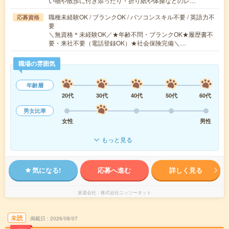
い物や散歩に付き添ったり・折り紙や体操などのレ…
職種未経験OK / ブランクOK / パソコンスキル不要 / 英語力不
応募資格
要
＼無資格＊未経験OK／★年齢不問・ブランクOK★履歴書不
要・来社不要（電話登録OK）★社会保険完備＼…
職場の雰囲気
年齢層
20代
30代
40代
50代
60代
男女比率
女性
男性
もっと見る
気になる!
応募へ進む
詳しく見る
派遣会社
株式会社ニッソーネット
未読
掲載日
2026/08/07