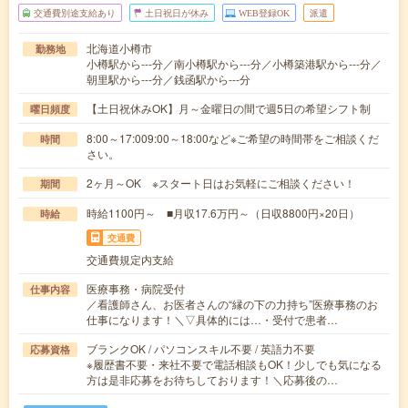
交通費別途支給あり
土日祝日が休み
WEB登録OK
派遣
北海道小樽市
勤務地
小樽駅から---分／南小樽駅から---分／小樽築港駅から---分／
朝里駅から---分／銭函駅から---分
【土日祝休みOK】月～金曜日の間で週5日の希望シフト制
曜日頻度
8:00～17:009:00～18:00など※ご希望の時間帯をご相談くだ
時間
さい。
2ヶ月～OK ※スタート日はお気軽にご相談ください！
期間
時給1100円～ ■月収17.6万円～（日収8800円×20日）
時給
交通費
交通費規定内支給
医療事務・病院受付
仕事内容
／看護師さん、お医者さんの“縁の下の力持ち”医療事務のお
仕事になります！＼▽具体的には…・受付で患者…
ブランクOK / パソコンスキル不要 / 英語力不要
応募資格
※履歴書不要・来社不要で電話相談もOK！少しでも気になる
方は是非応募をお待ちしております！＼応募後の…