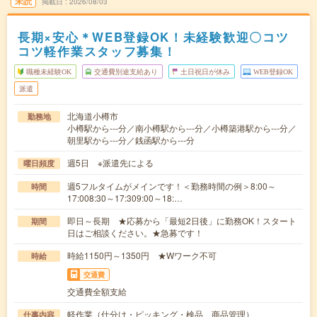
未読
掲載日
2026/08/03
長期×安心＊WEB登録OK！未経験歓迎〇コツ
コツ軽作業スタッフ募集！
職種未経験OK
交通費別途支給あり
土日祝日が休み
WEB登録OK
派遣
北海道小樽市
勤務地
小樽駅から---分／南小樽駅から---分／小樽築港駅から---分／
朝里駅から---分／銭函駅から---分
週5日 ※派遣先による
曜日頻度
週5フルタイムがメインです！＜勤務時間の例＞8:00～
時間
17:008:30～17:309:00～18:…
即日～長期 ★応募から「最短2日後」に勤務OK！スタート
期間
日はご相談ください。★急募です！
時給1150円～1350円 ★Wワーク不可
時給
交通費
交通費全額支給
軽作業（仕分け・ピッキング・検品、商品管理）
仕事内容