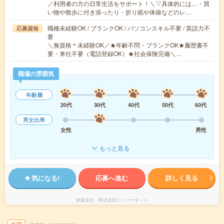
／利用者の方の日常生活をサポート！＼▽具体的には…・買
い物や散歩に付き添ったり・折り紙や体操などのレ…
職種未経験OK / ブランクOK / パソコンスキル不要 / 英語力不
応募資格
要
＼無資格＊未経験OK／★年齢不問・ブランクOK★履歴書不
要・来社不要（電話登録OK）★社会保険完備＼…
職場の雰囲気
年齢層
20代
30代
40代
50代
60代
男女比率
女性
男性
もっと見る
気になる!
応募へ進む
詳しく見る
派遣会社
株式会社ニッソーネット