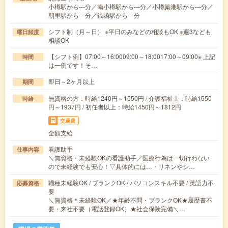
小樽駅から---分／南小樽駅から---分／小樽築港駅から---分／
朝里駅から---分／銭函駅から---分
シフト制（月～日） ※平日のみなどの相談もOK ※週3なども
曜日頻度
相談OK
【シフト例】07:00～16:0009:00～18:0017:00～09:00※ 上記
時間
は一例です！そ…
即日～2ヶ月以上
期間
無資格の方：時給1240円～1550円 / 介護福祉士：時給1550
時給
円～1937円 / 初任者以上：時給1450円～1812円
交通費
全額支給
看護助手
仕事内容
＼無資格・未経験OKの看護助手／医療行為は一切行わない
ので未経験でも安心！▽具体的には…・リネンやシ…
職種未経験OK / ブランクOK / パソコンスキル不要 / 英語力不
応募資格
要
＼無資格＊未経験OK／★年齢不問・ブランクOK★履歴書不
要・来社不要（電話登録OK）★社会保険完備＼…