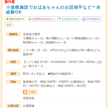
NEW
小規模施設でおばあちゃんのお話相手など＊未
経験OK
職種未経験OK
交通費別途支給あり
土日祝日が休み
WEB登録OK
派遣
北海道小樽市
勤務地
小樽駅から---分／南小樽駅から---分／小樽築港駅から---分／
朝里駅から---分／銭函駅から---分
シフト制（月～日） ※平日のみなどの相談もOK ※週3なども
曜日頻度
相談OK
【シフト例】07:00～16:0009:00～18:0017:00～09:00※ 上記
時間
は一例です！そ…
即日～2ヶ月以上 ■開始日の相談OK！
期間
無資格の方：時給1240円～1550円 / 介護福祉士：時給1550
時給
円～1937円 / 初任者以上：時給1450円～1812円
交通費
全額支給
介護関連
仕事内容