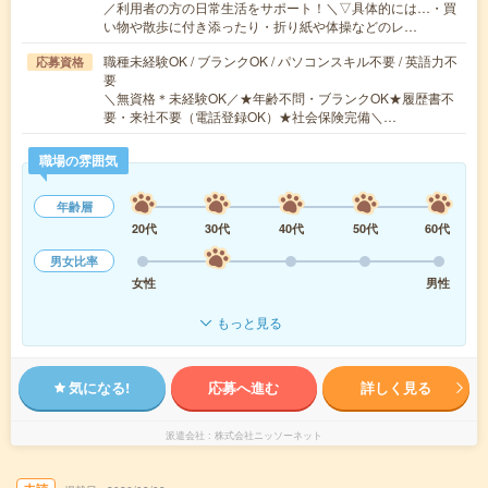
／利用者の方の日常生活をサポート！＼▽具体的には…・買
い物や散歩に付き添ったり・折り紙や体操などのレ…
職種未経験OK / ブランクOK / パソコンスキル不要 / 英語力不
応募資格
要
＼無資格＊未経験OK／★年齢不問・ブランクOK★履歴書不
要・来社不要（電話登録OK）★社会保険完備＼…
職場の雰囲気
年齢層
20代
30代
40代
50代
60代
男女比率
女性
男性
もっと見る
気になる!
応募へ進む
詳しく見る
派遣会社
株式会社ニッソーネット