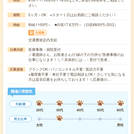
時間
さい。
2ヶ月～OK ※スタート日はお気軽にご相談ください！
期間
時給1100円～ ■月収17.6万円～（日収8800円×20日）
時給
交通費
交通費規定内支給
医療事務・病院受付
仕事内容
／看護師さん、お医者さんの“縁の下の力持ち”医療事務のお
仕事になります！＼▽具体的には…・受付で患者…
ブランクOK / パソコンスキル不要 / 英語力不要
応募資格
※履歴書不要・来社不要で電話相談もOK！少しでも気になる
方は是非応募をお待ちしております！＼応募後の…
職場の雰囲気
年齢層
20代
30代
40代
50代
60代
男女比率
女性
男性