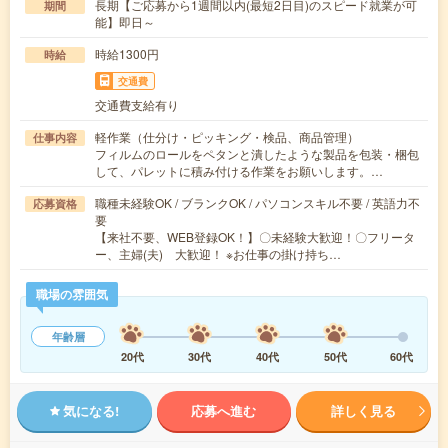
長期【ご応募から1週間以内(最短2日目)のスピード就業が可
期間
能】即日～
時給1300円
時給
交通費
交通費支給有り
軽作業（仕分け・ピッキング・検品、商品管理）
仕事内容
フィルムのロールをペタンと潰したような製品を包装・梱包
して、パレットに積み付ける作業をお願いします。…
職種未経験OK / ブランクOK / パソコンスキル不要 / 英語力不
応募資格
要
【来社不要、WEB登録OK！】〇未経験大歓迎！〇フリータ
ー、主婦(夫) 大歓迎！ ※お仕事の掛け持ち…
職場の雰囲気
年齢層
20代
30代
40代
50代
60代
気になる!
応募へ進む
詳しく見る