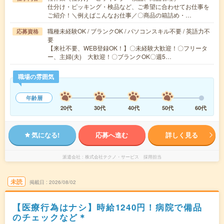
仕分け・ピッキング・検品など、ご希望に合わせてお仕事を
ご紹介！＼例えばこんなお仕事／〇商品の箱詰め・…
職種未経験OK / ブランクOK / パソコンスキル不要 / 英語力不
応募資格
要
【来社不要、WEB登録OK！】〇未経験大歓迎！〇フリータ
ー、主婦(夫) 大歓迎！〇ブランクOK〇週5…
職場の雰囲気
年齢層
20代
30代
40代
50代
60代
気になる!
応募へ進む
詳しく見る
派遣会社
株式会社テクノ・サービス 採用担当
未読
掲載日
2026/08/02
【医療行為はナシ】時給1240円！病院で備品
のチェックなど＊