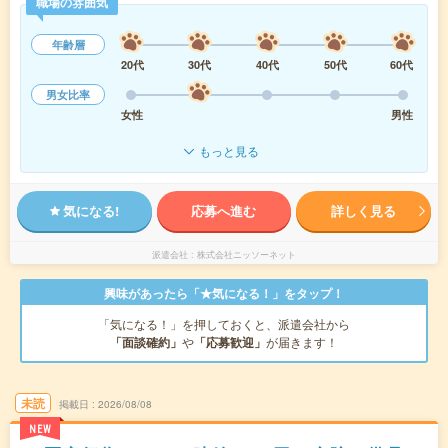
職場の雰囲気
年齢層
20代
30代
40代
50代
60代
男女比率
女性
男性
もっと見る
気になる!
応募へ進む
詳しく見る
派遣会社
株式会社ニッソーネット
興味があったら「★気になる！」をタップ！
「気になる！」を押しておくと、派遣会社から
「面談確約」
や
「応募歓迎」
が届きます！
未読
掲載日
2026/08/08
NEW