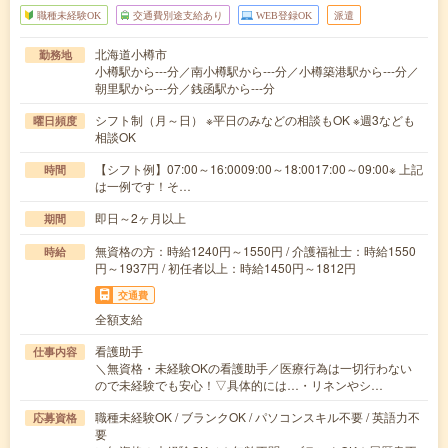
職種未経験OK
交通費別途支給あり
WEB登録OK
派遣
北海道小樽市
勤務地
小樽駅から---分／南小樽駅から---分／小樽築港駅から---分／
朝里駅から---分／銭函駅から---分
シフト制（月～日） ※平日のみなどの相談もOK ※週3なども
曜日頻度
相談OK
【シフト例】07:00～16:0009:00～18:0017:00～09:00※ 上記
時間
は一例です！そ…
即日～2ヶ月以上
期間
無資格の方：時給1240円～1550円 / 介護福祉士：時給1550
時給
円～1937円 / 初任者以上：時給1450円～1812円
交通費
全額支給
看護助手
仕事内容
＼無資格・未経験OKの看護助手／医療行為は一切行わない
ので未経験でも安心！▽具体的には…・リネンやシ…
職種未経験OK / ブランクOK / パソコンスキル不要 / 英語力不
応募資格
要