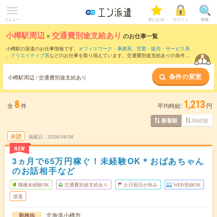
メニュー
気になる!
ログイン
検索
小樽駅周辺
×
交通費別途支給あり
のお仕事一覧
小樽駅の派遣のお仕事情報です。
オフィスワーク・事務系
、
営業・販売・サービス系
、
クリエイティブ系
などのお仕事を取り揃えています。交通費別途支給ありの条件の
他に、
職種未経験OK
、
友だちと一緒の応募OK
、
週4日勤務
などのこだわり条件も取り
揃えています。
条件の変更
小樽駅周辺 / 交通費別途支給あり
8
1,213
全
件
平均時給:
円
時給順
新着順
未読
掲載日
2026/08/08
NEW
3ヵ月で65万円稼ぐ！未経験OK＊おばあちゃん
のお話相手など
職種未経験OK
交通費別途支給あり
土日祝日が休み
WEB登録OK
派遣
北海道小樽市
勤務地