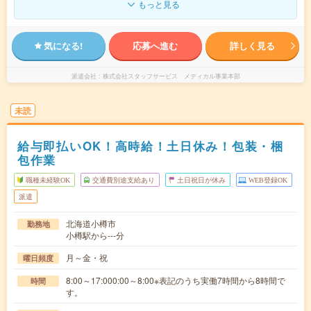
もっと見る
気になる!
応募へ進む
詳しく見る
派遣会社
株式会社スタッフサービス メディカル事業本部
未読
給与即払いOK！高時給！土日休み！包装・梱
包作業
職種未経験OK
交通費別途支給あり
土日祝日が休み
WEB登録OK
派遣
北海道小樽市
勤務地
小樽駅から---分
月～金・祝
曜日頻度
8:00～17:000:00～8:00※表記のうち実働7時間から8時間で
時間
す。