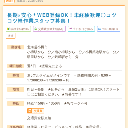
未読
掲載日
2026/08/03
長期×安心＊WEB登録OK！未経験歓迎〇コツ
コツ軽作業スタッフ募集！
職種未経験OK
交通費別途支給あり
土日祝日が休み
WEB登録OK
派遣
北海道小樽市
勤務地
小樽駅から---分／南小樽駅から---分／小樽築港駅から---分／
朝里駅から---分／銭函駅から---分
週5日 ※派遣先による
曜日頻度
週5フルタイムがメインです！＜勤務時間の例＞8:00～
時間
17:008:30～17:309:00～18:…
即日～長期 ★応募から「最短2日後」に勤務OK！スタート
期間
日はご相談ください。★急募です！
時給1150円～1350円 ★Wワーク不可
時給
交通費
交通費全額支給
軽作業（仕分け・ピッキング・検品、商品管理）
仕事内容