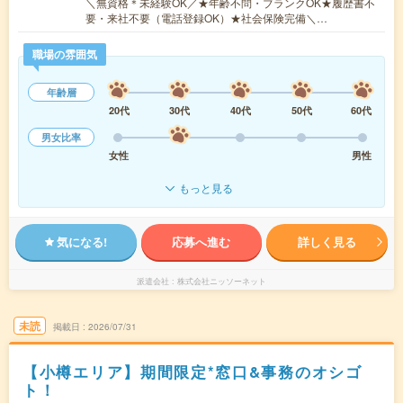
＼無資格＊未経験OK／★年齢不問・ブランクOK★履歴書不
要・来社不要（電話登録OK）★社会保険完備＼…
職場の雰囲気
年齢層
20代
30代
40代
50代
60代
男女比率
女性
男性
もっと見る
気になる!
応募へ進む
詳しく見る
派遣会社
株式会社ニッソーネット
未読
掲載日
2026/07/31
【小樽エリア】期間限定*窓口&事務のオシゴ
ト！