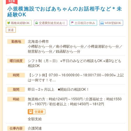
NEW
小規模施設でおばあちゃんのお話相手など＊未
経験OK
職種未経験OK
交通費別途支給あり
土日祝日が休み
WEB登録OK
派遣
北海道小樽市
勤務地
小樽駅から---分／南小樽駅から---分／小樽築港駅から---分／
朝里駅から---分／銭函駅から---分
シフト制（月～日） ※平日のみなどの相談もOK ※週3なども
曜日頻度
相談OK
【シフト例】07:00～16:0009:00～18:0017:00～09:00※ 上記
時間
は一例です！そ…
即日～2ヶ月以上 ■開始日の相談OK！
期間
無資格の方：時給1240円～1550円 / 介護福祉士：時給1550
時給
円～1937円 / 初任者以上：時給1450円～1812円
交通費
全額支給
介護関連
仕事内容