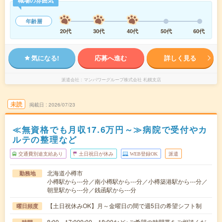
職場の雰囲気
年齢層
20代
30代
40代
50代
60代
気になる!
応募へ進む
詳しく見る
派遣会社
マンパワーグループ株式会社 札幌支店
未読
掲載日
2026/07/23
≪無資格でも月収17.6万円～≫病院で受付やカ
ルテの整理など
交通費別途支給あり
土日祝日が休み
WEB登録OK
派遣
北海道小樽市
勤務地
小樽駅から---分／南小樽駅から---分／小樽築港駅から---分／
朝里駅から---分／銭函駅から---分
【土日祝休みOK】月～金曜日の間で週5日の希望シフト制
曜日頻度
8:00～17:009:00～18:00など※ご希望の時間帯をご相談くだ