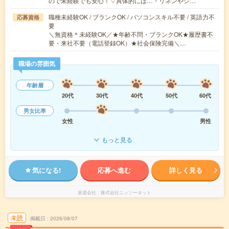
ので未経験でも安心！▽具体的には…・リネンやシ…
職種未経験OK / ブランクOK / パソコンスキル不要 / 英語力不
応募資格
要
＼無資格＊未経験OK／★年齢不問・ブランクOK★履歴書不
要・来社不要（電話登録OK）★社会保険完備＼…
職場の雰囲気
年齢層
20代
30代
40代
50代
60代
男女比率
女性
男性
もっと見る
気になる!
応募へ進む
詳しく見る
派遣会社
株式会社ニッソーネット
未読
掲載日
2026/08/07