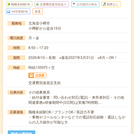
職種未経験OK
交通費別途支給あり
土日祝日が休み
残業なし
WEB登録OK
派遣
北海道小樽市
勤務地
小樽駅から徒歩15分
月～金
曜日頻度
8:50～17:20
時間
2026/8/10～長期 ※最長2027年3月31日 ※8月～OK！
期間
時給1350円＋交
時給
交通費
交通費別途規定支給
その他事務系
仕事内容
・給付金審査・問い合わせ対応(電話)・来所者対応・その他
関連業務※研修期間中(3日間)は実働7時間勤…
職種未経験OK / ブランクOK / 英語力不要
応募資格
・事務やコールセンターなどでの電話対応経験・通話しなが
らの入力操作が可能な方