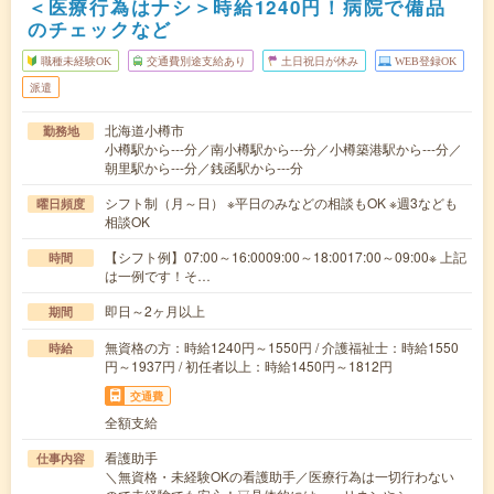
＜医療行為はナシ＞時給1240円！病院で備品
のチェックなど
職種未経験OK
交通費別途支給あり
土日祝日が休み
WEB登録OK
派遣
北海道小樽市
勤務地
小樽駅から---分／南小樽駅から---分／小樽築港駅から---分／
朝里駅から---分／銭函駅から---分
シフト制（月～日） ※平日のみなどの相談もOK ※週3なども
曜日頻度
相談OK
【シフト例】07:00～16:0009:00～18:0017:00～09:00※ 上記
時間
は一例です！そ…
即日～2ヶ月以上
期間
無資格の方：時給1240円～1550円 / 介護福祉士：時給1550
時給
円～1937円 / 初任者以上：時給1450円～1812円
交通費
全額支給
看護助手
仕事内容
＼無資格・未経験OKの看護助手／医療行為は一切行わない