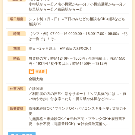
小樽駅から---分／南小樽駅から---分／小樽築港駅から---分／
朝里駅から---分／銭函駅から---分
シフト制（月～日） ※平日のみなどの相談もOK ※週3なども
曜日頻度
相談OK
【シフト例】07:00～16:0009:00～18:0017:00～09:00※ 上記
時間
は一例です！そ…
即日～2ヶ月以上 ■開始日の相談OK！
期間
無資格の方：時給1240円～1550円 / 介護福祉士：時給1550
時給
円～1937円 / 初任者以上：時給1450円～1812円
交通費
全額支給
介護関連
仕事内容
／利用者の方の日常生活をサポート！＼▽具体的には…・買
い物や散歩に付き添ったり・折り紙や体操などのレ…
職種未経験OK / ブランクOK / パソコンスキル不要 / 英語力不
応募資格
要
＼無資格＊未経験OK／★年齢不問・ブランクOK★履歴書不
要・来社不要（電話登録OK）★社会保険完備＼…