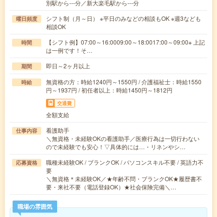
別駅から---分／新大楽毛駅から---分
シフト制（月～日） ※平日のみなどの相談もOK ※週3なども
曜日頻度
相談OK
【シフト例】07:00～16:0009:00～18:0017:00～09:00※ 上記
時間
は一例です！そ…
即日～2ヶ月以上
期間
無資格の方：時給1240円～1550円 / 介護福祉士：時給1550
時給
円～1937円 / 初任者以上：時給1450円～1812円
交通費
全額支給
看護助手
仕事内容
＼無資格・未経験OKの看護助手／医療行為は一切行わない
ので未経験でも安心！▽具体的には…・リネンやシ…
職種未経験OK / ブランクOK / パソコンスキル不要 / 英語力不
応募資格
要
＼無資格＊未経験OK／★年齢不問・ブランクOK★履歴書不
要・来社不要（電話登録OK）★社会保険完備＼…
職場の雰囲気