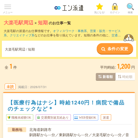
メニュー
気になる!
ログイン
検索
大楽毛駅周辺
×
短期
のお仕事一覧
大楽毛駅の派遣のお仕事情報です。
オフィスワーク・事務系
、
営業・販売・サービス
系
、
クリエイティブ系
などのお仕事を取り揃えています。短期の条件の他に、
交通費
別途支給あり
、
職種未経験OK
、
友だちと一緒の応募OK
などでもお探し頂けます。
条件の変更
大楽毛駅周辺 / 短期
1
1,200
全
件
平均時給:
円
時給順
新着順
未読
掲載日
2026/07/31
【医療行為はナシ】時給1240円！病院で備品
のチェックなど＊
職種未経験OK
交通費別途支給あり
WEB登録OK
派遣
北海道釧路市
勤務地
釧路駅から---分／東釧路駅から---分／大楽毛駅から---分／音