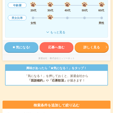
年齢層
20代
30代
40代
50代
60代
男女比率
女性
男性
もっと見る
気になる!
応募へ進む
詳しく見る
派遣会社
株式会社ニッソーネット
興味があったら「★気になる！」をタップ！
「気になる！」を押しておくと、派遣会社から
「面談確約」
や
「応募歓迎」
が届きます！
検索条件を追加して絞り込む