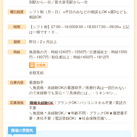
別駅から---分／新大楽毛駅から---分
シフト制（月～日） ※平日のみなどの相談もOK ※週3なども
曜日頻度
相談OK
【シフト例】07:00～16:0009:00～18:0017:00～09:00※ 上記
時間
は一例です！そ…
即日～2ヶ月以上
期間
無資格の方：時給1240円～1550円 / 介護福祉士：時給1550
時給
円～1937円 / 初任者以上：時給1450円～1812円
交通費
全額支給
看護助手
仕事内容
＼無資格・未経験OKの看護助手／医療行為は一切行わない
ので未経験でも安心！▽具体的には…・リネンやシ…
/ ブランクOK / パソコンスキル不要 / 英語力
職種未経験OK
応募資格
不要
＼無資格＊未経験OK／★年齢不問・ブランクOK★履歴書不
要・来社不要（電話登録OK）★社会保険完備＼…
職場の雰囲気