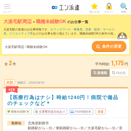
メニュー
気になる!
ログイン
検索
大楽毛駅周辺
×
職種未経験OK
のお仕事一覧
大楽毛駅の派遣のお仕事情報です。
オフィスワーク・事務系
、
営業・販売・サービス
系
、
クリエイティブ系
などのお仕事を取り揃えています。職種未経験OKの条件の他
に、
交通費別途支給あり
、
友だちと一緒の応募OK
、
週4日勤務
などのこだわり条件も
取り揃えています。
条件の変更
大楽毛駅周辺 / 職種未経験OK
2
1,175
全
件
平均時給:
円
時給順
新着順
未読
掲載日
2026/08/09
NEW
【医療行為はナシ】時給1240円！病院で備品
のチェックなど＊
職種未経験OK
交通費別途支給あり
WEB登録OK
派遣
北海道釧路市
勤務地
釧路駅から---分／東釧路駅から---分／大楽毛駅から---分／音