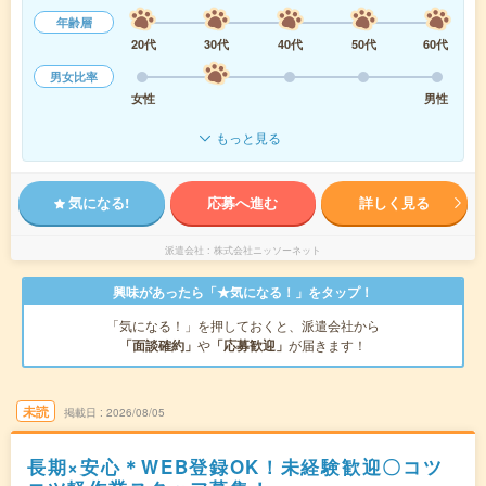
年齢層
20代
30代
40代
50代
60代
男女比率
女性
男性
もっと見る
気になる!
応募へ進む
詳しく見る
派遣会社
株式会社ニッソーネット
興味があったら「★気になる！」をタップ！
「気になる！」を押しておくと、派遣会社から
「面談確約」
や
「応募歓迎」
が届きます！
未読
掲載日
2026/08/05
長期×安心＊WEB登録OK！未経験歓迎〇コツ