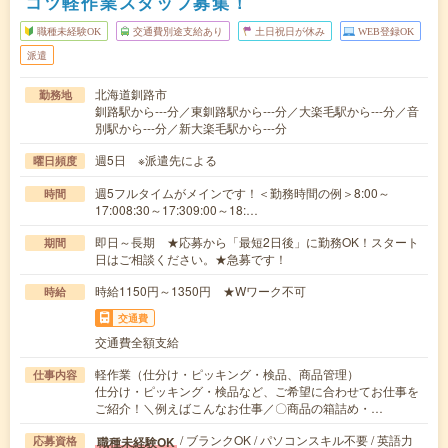
コツ軽作業スタッフ募集！
職種未経験OK
交通費別途支給あり
土日祝日が休み
WEB登録OK
派遣
北海道釧路市
勤務地
釧路駅から---分／東釧路駅から---分／大楽毛駅から---分／音
別駅から---分／新大楽毛駅から---分
週5日 ※派遣先による
曜日頻度
週5フルタイムがメインです！＜勤務時間の例＞8:00～
時間
17:008:30～17:309:00～18:…
即日～長期 ★応募から「最短2日後」に勤務OK！スタート
期間
日はご相談ください。★急募です！
時給1150円～1350円 ★Wワーク不可
時給
交通費
交通費全額支給
軽作業（仕分け・ピッキング・検品、商品管理）
仕事内容
仕分け・ピッキング・検品など、ご希望に合わせてお仕事を
ご紹介！＼例えばこんなお仕事／〇商品の箱詰め・…
/ ブランクOK / パソコンスキル不要 / 英語力
職種未経験OK
応募資格