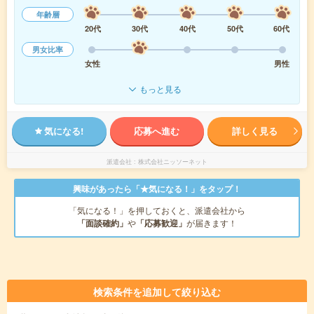
年齢層
20代
30代
40代
50代
60代
男女比率
女性
男性
もっと見る
気になる!
応募へ進む
詳しく見る
派遣会社
株式会社ニッソーネット
興味があったら「★気になる！」をタップ！
「気になる！」を押しておくと、派遣会社から
「面談確約」
や
「応募歓迎」
が届きます！
検索条件を追加して絞り込む