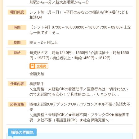
別駅から---分／新大楽毛駅から---分
シフト制（月～日） ※平日のみなどの相談もOK ※週3なども
曜日頻度
相談OK
【シフト例】07:00～16:0009:00～18:0017:00～09:00※ 上記
時間
は一例です！そ…
即日～2ヶ月以上
期間
無資格の方：時給1240円～1550円 / 介護福祉士：時給1550
時給
円～1937円 / 初任者以上：時給1450円～1812円
交通費
全額支給
看護助手
仕事内容
＼無資格・未経験OKの看護助手／医療行為は一切行わない
ので未経験でも安心！▽具体的には…・リネンやシ…
職種未経験OK / ブランクOK / パソコンスキル不要 / 英語力不
応募資格
要
＼無資格＊未経験OK／★年齢不問・ブランクOK★履歴書不
要・来社不要（電話登録OK）★社会保険完備＼…
職場の雰囲気