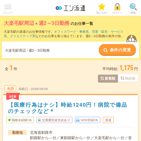
メニュー
気になる!
ログイン
検索
大楽毛駅周辺
×
週2～3日勤務
のお仕事一覧
大楽毛駅の派遣のお仕事情報です。
オフィスワーク・事務系
、
営業・販売・サービス
系
、
クリエイティブ系
などのお仕事を取り揃えています。週2～3日勤務の条件の他
に、
交通費別途支給あり
、
職種未経験OK
、
友だちと一緒の応募OK
などのこだわり条
件も取り揃えています。
条件の変更
大楽毛駅周辺 / 週2～3日勤務
1
1,175
全
件
平均時給:
円
時給順
新着順
未読
掲載日
2026/08/09
NEW
【医療行為はナシ】時給1240円！病院で備品
のチェックなど＊
職種未経験OK
交通費別途支給あり
WEB登録OK
派遣
北海道釧路市
勤務地
釧路駅から---分／東釧路駅から---分／大楽毛駅から---分／音