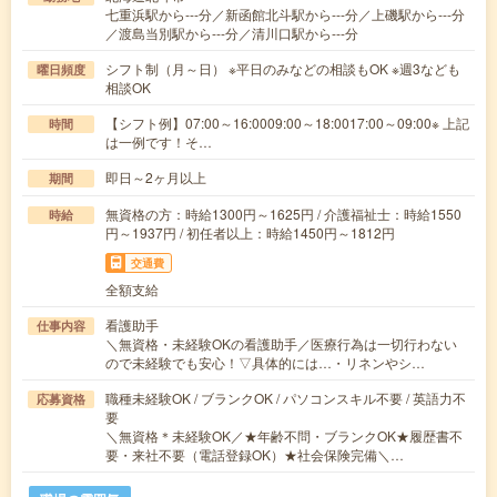
七重浜駅から---分／新函館北斗駅から---分／上磯駅から---分
／渡島当別駅から---分／清川口駅から---分
シフト制（月～日） ※平日のみなどの相談もOK ※週3なども
曜日頻度
相談OK
【シフト例】07:00～16:0009:00～18:0017:00～09:00※ 上記
時間
は一例です！そ…
即日～2ヶ月以上
期間
無資格の方：時給1300円～1625円 / 介護福祉士：時給1550
時給
円～1937円 / 初任者以上：時給1450円～1812円
交通費
全額支給
看護助手
仕事内容
＼無資格・未経験OKの看護助手／医療行為は一切行わない
ので未経験でも安心！▽具体的には…・リネンやシ…
職種未経験OK / ブランクOK / パソコンスキル不要 / 英語力不
応募資格
要
＼無資格＊未経験OK／★年齢不問・ブランクOK★履歴書不
要・来社不要（電話登録OK）★社会保険完備＼…