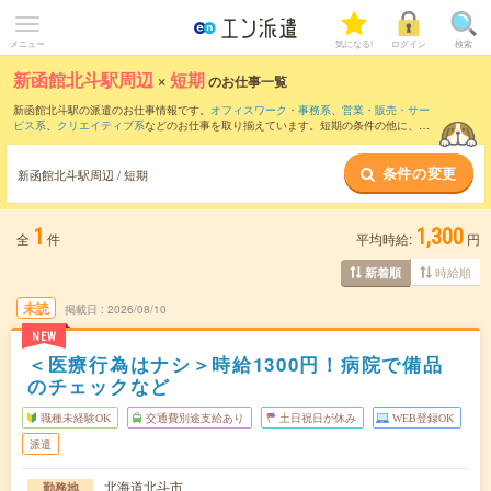
メニュー
気になる!
ログイン
検索
新函館北斗駅周辺
×
短期
のお仕事一覧
新函館北斗駅の派遣のお仕事情報です。
オフィスワーク・事務系
、
営業・販売・サー
ビス系
、
クリエイティブ系
などのお仕事を取り揃えています。短期の条件の他に、
交
通費別途支給あり
、
職種未経験OK
、
友だちと一緒の応募OK
などでもお探し頂けま
す。
条件の変更
新函館北斗駅周辺 / 短期
1
1,300
全
件
平均時給:
円
時給順
新着順
未読
掲載日
2026/08/10
NEW
＜医療行為はナシ＞時給1300円！病院で備品
のチェックなど
職種未経験OK
交通費別途支給あり
土日祝日が休み
WEB登録OK
派遣
北海道北斗市
勤務地