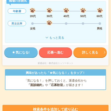
職場の雰囲気
年齢層
20代
30代
40代
50代
60代
男女比率
女性
男性
もっと見る
気になる!
応募へ進む
詳しく見る
派遣会社
株式会社ニッソーネット
興味があったら「★気になる！」をタップ！
「気になる！」を押しておくと、派遣会社から
「面談確約」
や
「応募歓迎」
が届きます！
検索条件を追加して絞り込む