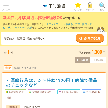
メニュー
気になる!
ログイン
検索
新函館北斗駅周辺
×
職種未経験OK
のお仕事一覧
新函館北斗駅の派遣のお仕事情報です。
オフィスワーク・事務系
、
営業・販売・サー
ビス系
、
クリエイティブ系
などのお仕事を取り揃えています。職種未経験OKの条件の
他に、
交通費別途支給あり
、
友だちと一緒の応募OK
、
週4日勤務
などのこだわり条件
も取り揃えています。
条件の変更
新函館北斗駅周辺 / 職種未経験OK
1
1,300
全
件
平均時給:
円
時給順
新着順
未読
掲載日
2026/08/02
＜医療行為はナシ＞時給1300円！病院で備品
のチェックなど
職種未経験OK
交通費別途支給あり
土日祝日が休み
WEB登録OK
派遣
北海道北斗市
勤務地