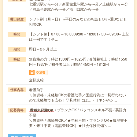
七重浜駅から---分／新函館北斗駅から---分／上磯駅から---分
／渡島当別駅から---分／清川口駅から---分
シフト制（月～日） ※平日のみなどの相談もOK ※週3なども
曜日頻度
相談OK
【シフト例】07:00～16:0009:00～18:0017:00～09:00※ 上記
時間
は一例です！そ…
即日～2ヶ月以上
期間
無資格の方：時給1300円～1625円 / 介護福祉士：時給1550
時給
円～1937円 / 初任者以上：時給1450円～1812円
交通費
全額支給
看護助手
仕事内容
＼無資格・未経験OKの看護助手／医療行為は一切行わない
ので未経験でも安心！▽具体的には…・リネンやシ…
/ ブランクOK / パソコンスキル不要 / 英語力
職種未経験OK
応募資格
不要
＼無資格＊未経験OK／★年齢不問・ブランクOK★履歴書不
要・来社不要（電話登録OK）★社会保険完備＼…