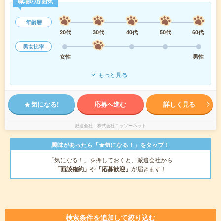
職場の雰囲気
年齢層
20代
30代
40代
50代
60代
男女比率
女性
男性
もっと見る
気になる!
応募へ進む
詳しく見る
派遣会社
株式会社ニッソーネット
興味があったら「★気になる！」をタップ！
「気になる！」を押しておくと、派遣会社から
「面談確約」
や
「応募歓迎」
が届きます！
検索条件を追加して絞り込む