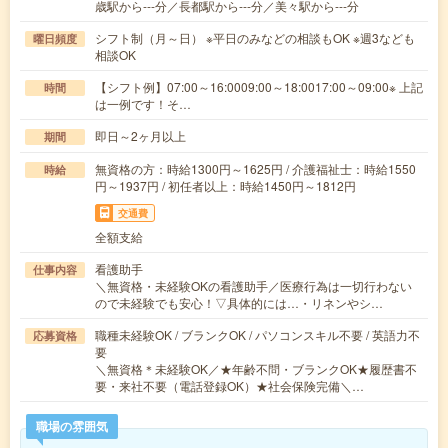
歳駅から---分／長都駅から---分／美々駅から---分
シフト制（月～日） ※平日のみなどの相談もOK ※週3なども
曜日頻度
相談OK
【シフト例】07:00～16:0009:00～18:0017:00～09:00※ 上記
時間
は一例です！そ…
即日～2ヶ月以上
期間
無資格の方：時給1300円～1625円 / 介護福祉士：時給1550
時給
円～1937円 / 初任者以上：時給1450円～1812円
交通費
全額支給
看護助手
仕事内容
＼無資格・未経験OKの看護助手／医療行為は一切行わない
ので未経験でも安心！▽具体的には…・リネンやシ…
職種未経験OK / ブランクOK / パソコンスキル不要 / 英語力不
応募資格
要
＼無資格＊未経験OK／★年齢不問・ブランクOK★履歴書不
要・来社不要（電話登録OK）★社会保険完備＼…
職場の雰囲気