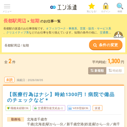
メニュー
気になる!
ログイン
検索
長都駅周辺
×
短期
のお仕事一覧
長都駅の派遣のお仕事情報です。
オフィスワーク・事務系
、
営業・販売・サービス系
、
クリエイティブ系
などのお仕事を取り揃えています。短期の条件の他に、
交通費別
途支給あり
、
職種未経験OK
、
友だちと一緒の応募OK
などでもお探し頂けます。
条件の変更
長都駅周辺 / 短期
2
1,300
全
件
平均時給:
円
時給順
新着順
未読
掲載日
2026/08/05
【医療行為はナシ】時給1300円！病院で備品
のチェックなど＊
職種未経験OK
交通費別途支給あり
WEB登録OK
派遣
北海道千歳市
勤務地
千歳(北海道)駅から---分／新千歳空港(鉄道)駅から---分／南千