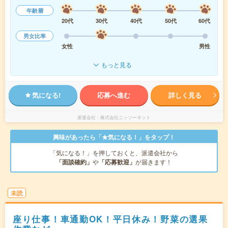
年齢層
20代
30代
40代
50代
60代
男女比率
女性
男性
もっと見る
気になる!
応募へ進む
詳しく見る
派遣会社
株式会社ニッソーネット
興味があったら「★気になる！」をタップ！
「気になる！」を押しておくと、派遣会社から
「面談確約」
や
「応募歓迎」
が届きます！
未読
座り仕事！車通勤OK！平日休み！野菜の選果