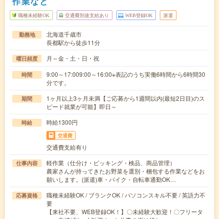
作業など
職種未経験OK
交通費別途支給あり
WEB登録OK
派遣
北海道千歳市
勤務地
長都駅から徒歩11分
月～金・土・日・祝
曜日頻度
9:00～17:009:00～16:00※表記のうち実働6時間から6時間30
時間
分です。
1ヶ月以上3ヶ月未満【ご応募から1週間以内(最短2日目)のス
期間
ピード就業が可能】即日～
時給1300円
時給
交通費
交通費支給有り
軽作業（仕分け・ピッキング・検品、商品管理）
仕事内容
農家さんが持ってきたお野菜を選別・梱包する作業などをお
願いします。(派遣)車・バイク・自転車通勤OK…
職種未経験OK / ブランクOK / パソコンスキル不要 / 英語力不
応募資格
要
【来社不要、WEB登録OK！】〇未経験大歓迎！〇フリータ