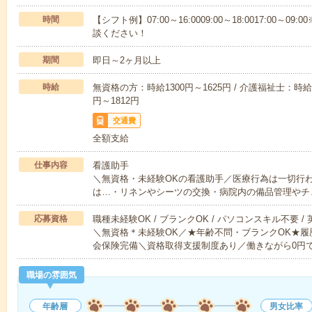
時間
【シフト例】07:00～16:0009:00～18:0017:00
談ください！
期間
即日～2ヶ月以上
時給
無資格の方：時給1300円～1625円 / 介護福祉士：時給1
円～1812円
交通費
全額支給
仕事内容
看護助手
＼無資格・未経験OKの看護助手／医療行為は一切行
は…・リネンやシーツの交換・病院内の備品管理やチ
応募資格
職種未経験OK / ブランクOK / パソコンスキル不要 /
＼無資格＊未経験OK／★年齢不問・ブランクOK★履
会保険完備＼資格取得支援制度あり／働きながら0円
職場の雰囲気
年齢層
男女比率