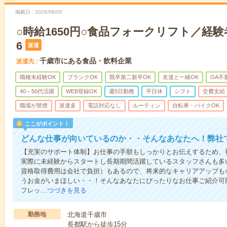
掲載日
2026/08/05
○時給1650円○食品フォークリフト／経験者歓
6
派遣
千歳市にある食品・飲料企業
派遣先
職種未経験OK
ブランクOK
既卒第二新卒OK
友達と一緒OK
OA不
40～50代活躍
WEB登録OK
週5日勤務
平日休
シフト
交費支給
職場が禁煙
派遣多
電話対応なし
ルーティン
自転車・バイクOK
ここがポイント！
どんな仕事が向いているのか・・そんなあなたへ！弊社
【充実のサポート体制】お仕事の手順もしっかりとお伝えするため、
実際に未経験からスタートし長期期間活躍しているスタッフさんも多
資格取得費用は会社で負担）もあるので、将来的なキャリアアップも
うお金がいまほしい・・！そんなあなたにぴったりなお仕事ご紹介可能
フレッ…
つづきを見る
勤務地
北海道千歳市
長都駅から徒歩15分