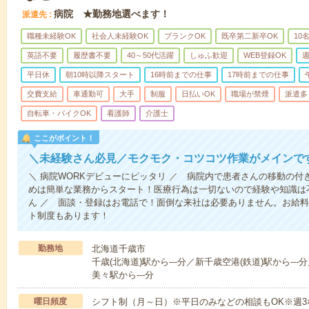
病院 ★勤務地選べます！
派遣先
職種未経験OK
社会人未経験OK
ブランクOK
既卒第二新卒OK
10
英語不要
履歴書不要
40～50代活躍
しゅふ歓迎
WEB登録OK
週
平日休
朝10時以降スタート
16時前までの仕事
17時前までの仕事
交費支給
車通勤可
大手
制服
日払いOK
職場が禁煙
派遣多
自転車・バイクOK
看護師
介護士
ここがポイント！
＼未経験さん必見／モクモク・コツコツ作業がメインで
＼ 病院WORKデビューにピッタリ ／ 病院内で患者さんの移動の
めは簡単な業務からスタート！医療行為は一切ないので経験や知識は
ん ／ 面談・登録はお電話で！面倒な来社は必要ありません。お給料
ト制度もあります！
勤務地
北海道千歳市
千歳(北海道)駅から---分／新千歳空港(鉄道)駅から---
美々駅から---分
曜日頻度
シフト制（月～日）※平日のみなどの相談もOK※週3