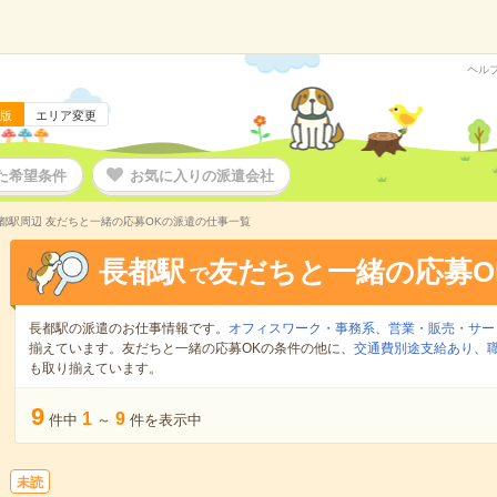
ヘル
版
エリア変更
た希望条件
お気に入りの派遣会社
都駅周辺 友だちと一緒の応募OKの派遣の仕事一覧
長都駅
友だちと一緒の応募O
で
長都駅の派遣のお仕事情報です。
オフィスワーク・事務系
、
営業・販売・サー
揃えています。友だちと一緒の応募OKの条件の他に、
交通費別途支給あり
、
も取り揃えています。
9
1
9
件中
～
件を表示中
未読