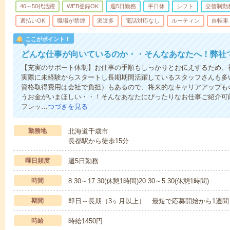
40～50代活躍
WEB登録OK
週5日勤務
平日休
シフト
交替制勤
週払いOK
職場が禁煙
派遣多
電話対応なし
ルーティン
自転車
ここがポイント！
どんな仕事が向いているのか・・そんなあなたへ！弊社
【充実のサポート体制】お仕事の手順もしっかりとお伝えするため、
実際に未経験からスタートし長期期間活躍しているスタッフさんも多
資格取得費用は会社で負担）もあるので、将来的なキャリアアップも
うお金がいまほしい・・！そんなあなたにぴったりなお仕事ご紹介可能
フレッ…
つづきを見る
勤務地
北海道千歳市
長都駅から徒歩15分
曜日頻度
週5日勤務
時間
8:30～17:30(休憩1時間)20:30～5:30(休憩1時間)
期間
即日～長期（3ヶ月以上） 最短で応募開始から1週間
時給
時給1450円