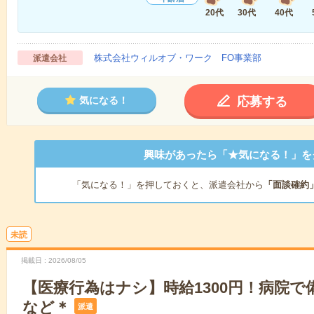
20代
30代
40代
株式会社ウィルオブ・ワーク FO事業部
派遣会社
応募する
気になる！
興味があったら「★気になる！」を
「気になる！」を押しておくと、派遣会社から
「面談確約
未読
掲載日
2026/08/05
【医療行為はナシ】時給1300円！病院
など＊
派遣