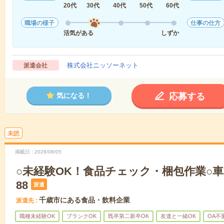
20代
30代
40代
50代
60代
職場の様子
仕事の仕方
活気がある
しずか
株式会社ニッソーネット
派遣会社
応募する
気になる！
未読
掲載日
2026/08/05
○未経験OK！食品チェック・梱包作業○車通
88
派遣
千歳市にある食品・飲料企業
派遣先
職種未経験OK
ブランクOK
既卒第二新卒OK
友達と一緒OK
OA不