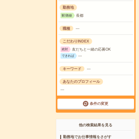
勤務地
長都
駅/路線
職種
---
こだわりINDEX
友だちと一緒の応募OK
絶対
---
できれば
キーワード
---
あなたのプロフィール
---
条件の変更
他の検索結果を見る
勤務地でお仕事情報をさがす