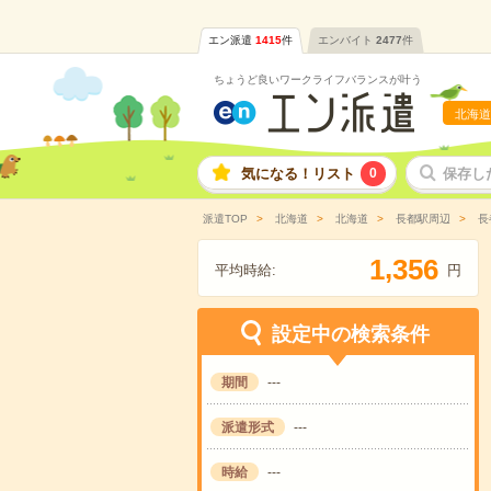
エン派遣
1415
件
エンバイト
2477
件
ちょうど良いワークライフバランスが叶う
北海道
気になる！リスト
0
保存し
派遣TOP
北海道
北海道
長都駅周辺
長
,
1
3
5
6
平均時給:
円
設定中の検索条件
期間
---
派遣形式
---
時給
---