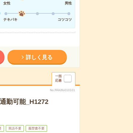
女性
男性
テキパキ
コツコツ
詳しく見る
一括
応募
No.FAHJfo010101
勤可能_H1272
要
英語不要
履歴書不要