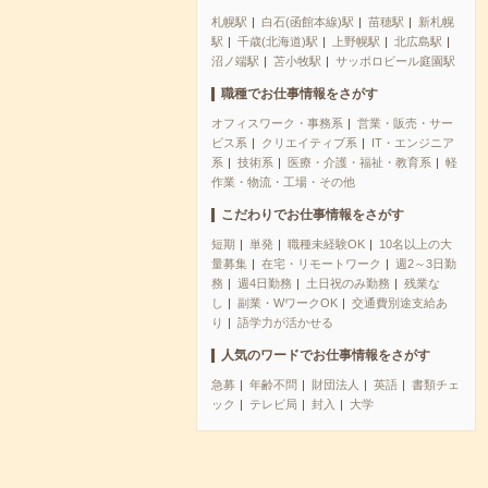
札幌駅
白石(函館本線)駅
苗穂駅
新札幌
駅
千歳(北海道)駅
上野幌駅
北広島駅
沼ノ端駅
苫小牧駅
サッポロビール庭園駅
職種でお仕事情報をさがす
オフィスワーク・事務系
営業・販売・サー
ビス系
クリエイティブ系
IT・エンジニア
系
技術系
医療・介護・福祉・教育系
軽
作業・物流・工場・その他
こだわりでお仕事情報をさがす
短期
単発
職種未経験OK
10名以上の大
量募集
在宅・リモートワーク
週2～3日勤
務
週4日勤務
土日祝のみ勤務
残業な
し
副業・WワークOK
交通費別途支給あ
り
語学力が活かせる
人気のワードでお仕事情報をさがす
急募
年齢不問
財団法人
英語
書類チェ
ック
テレビ局
封入
大学