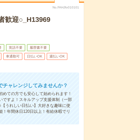
No.FAHJfo010101
迎○_H13969
要
英語不要
履歴書不要
車通勤可
日払いOK
週払いOK
でチャレンジしてみませんか？
初めての方でも安心して始められます！
いですよ！スキルアップ支援体制（一部
○【うれしい日払い】大好きな趣味に使
！年間休日120日以上！有給休暇でリ