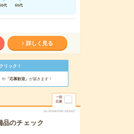
50代
60代
詳しく見る
クリック！
」
や
「応募歓迎」
が届きます！
一括
応募
No.NISNHTRK-2BJH07
で備品のチェック