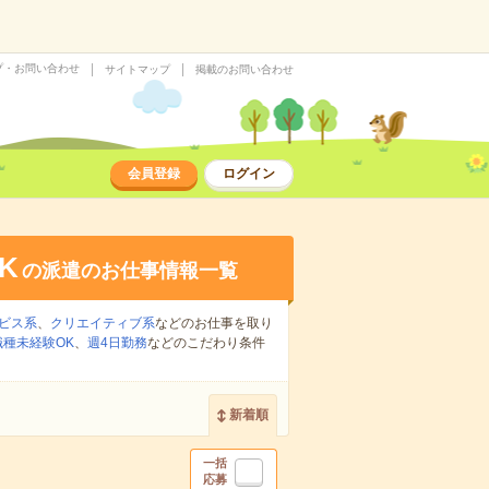
プ・お問い合わせ
サイトマップ
掲載のお問い合わせ
会員登録
ログイン
K
の派遣のお仕事情報一覧
ビス系
、
クリエイティブ系
などのお仕事を取り
職種未経験OK
、
週4日勤務
などのこだわり条件
新着順
一括
応募