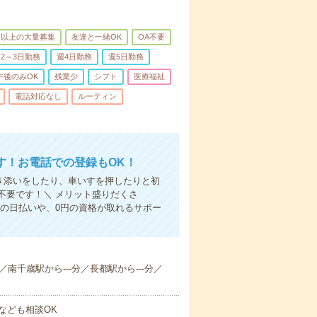
名以上の大量募集
友達と一緒OK
OA不要
2～3日勤務
週4日勤務
週5日勤務
午後のみOK
残業少
シフト
医療福祉
電話対応なし
ルーティン
す！お電話での登録もOK！
付き添いをしたり、車いすを押したりと初
不要です！＼ メリット盛りだくさ
の日払いや、0円の資格が取れるサポー
分／南千歳駅から---分／長都駅から---分／
なども相談OK