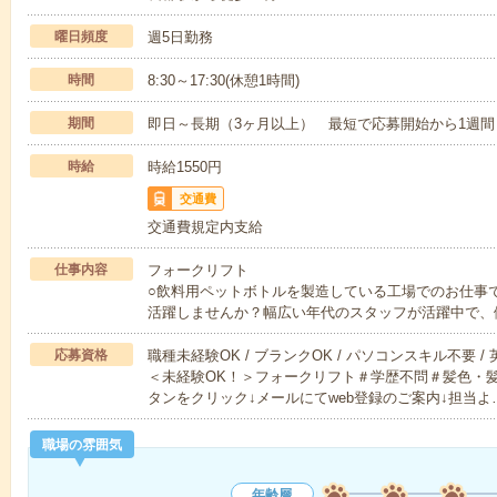
曜日頻度
週5日勤務
時間
8:30～17:30(休憩1時間)
期間
即日～長期（3ヶ月以上） 最短で応募開始から1週間
時給
時給1550円
交通費
交通費規定内支給
仕事内容
フォークリフト
○飲料用ペットボトルを製造している工場でのお仕事
活躍しませんか？幅広い年代のスタッフが活躍中で、
応募資格
職種未経験OK / ブランクOK / パソコンスキル不要 /
＜未経験OK！＞フォークリフト＃学歴不問＃髪色・
タンをクリック↓メールにてweb登録のご案内↓担当よ
職場の雰囲気
年齢層