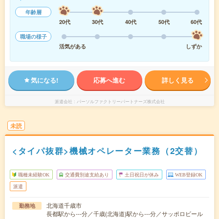
年齢層
20代
30代
40代
50代
60代
職場の様子
活気がある
しずか
気になる!
応募へ進む
詳しく見る
派遣会社
パーソルファクトリーパートナーズ株式会社
未読
<タイパ抜群>機械オペレーター業務（2交替）
職種未経験OK
交通費別途支給あり
土日祝日が休み
WEB登録OK
派遣
北海道千歳市
勤務地
長都駅から---分／千歳(北海道)駅から---分／サッポロビール