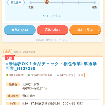
男女比率
女性
男性
もっと見る
気になる!
応募へ進む
詳しく見る
派遣会社
株式会社ニッソーネット
未読
掲載日
2026/08/05
NEW
○未経験OK！食品チェック・梱包作業○車通勤
可能_H127288
職種未経験OK
交通費別途支給あり
WEB登録OK
派遣
北海道千歳市
勤務地
長都駅から徒歩15分
週5日勤務
曜日頻度
8:30～17:30(休憩1時間)20:30～5:30(休憩1時間)
時間