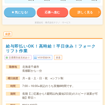
気になる!
応募へ進む
詳しく見る
派遣会社
株式会社テクノ・サービス
未読
給与即払いOK！高時給！平日休み！フォーク
リフト作業
交通費別途支給あり
WEB登録OK
派遣
北海道千歳市
勤務地
長都駅から---分
月～金・土・日・祝 ※シフト制
曜日頻度
7:00～16:00※表記のうち実働8時間です。
時間
長期【ご応募から1週間以内(最短2日目)のスピード就業が可
期間
能】即日～
時給1400円