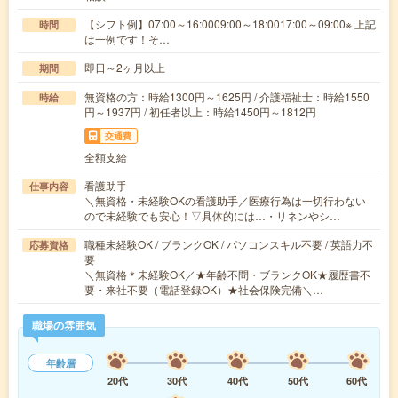
【シフト例】07:00～16:0009:00～18:0017:00～09:00※ 上記
時間
は一例です！そ…
即日～2ヶ月以上
期間
無資格の方：時給1300円～1625円 / 介護福祉士：時給1550
時給
円～1937円 / 初任者以上：時給1450円～1812円
交通費
全額支給
看護助手
仕事内容
＼無資格・未経験OKの看護助手／医療行為は一切行わない
ので未経験でも安心！▽具体的には…・リネンやシ…
職種未経験OK / ブランクOK / パソコンスキル不要 / 英語力不
応募資格
要
＼無資格＊未経験OK／★年齢不問・ブランクOK★履歴書不
要・来社不要（電話登録OK）★社会保険完備＼…
職場の雰囲気
年齢層
20代
30代
40代
50代
60代