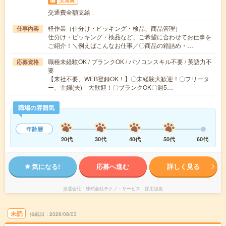
交通費
交通費全額支給
軽作業（仕分け・ピッキング・検品、商品管理）
仕事内容
仕分け・ピッキング・検品など、ご希望に合わせてお仕事を
ご紹介！＼例えばこんなお仕事／〇商品の箱詰め・…
職種未経験OK / ブランクOK / パソコンスキル不要 / 英語力不
応募資格
要
【来社不要、WEB登録OK！】〇未経験大歓迎！〇フリータ
ー、主婦(夫) 大歓迎！〇ブランクOK〇週5…
職場の雰囲気
年齢層
20代
30代
40代
50代
60代
気になる!
応募へ進む
詳しく見る
派遣会社
株式会社テクノ・サービス 採用担当
未読
掲載日
2026/08/03