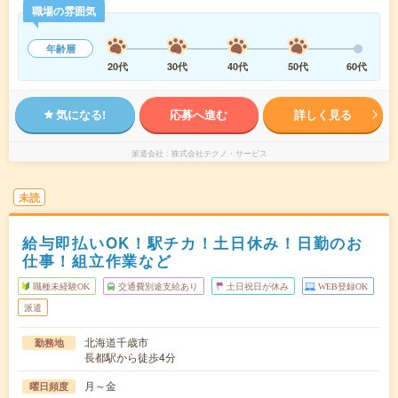
職場の雰囲気
年齢層
20代
30代
40代
50代
60代
気になる!
応募へ進む
詳しく見る
派遣会社
株式会社テクノ・サービス
未読
給与即払いOK！駅チカ！土日休み！日勤のお
仕事！組立作業など
職種未経験OK
交通費別途支給あり
土日祝日が休み
WEB登録OK
派遣
北海道千歳市
勤務地
長都駅から徒歩4分
月～金
曜日頻度