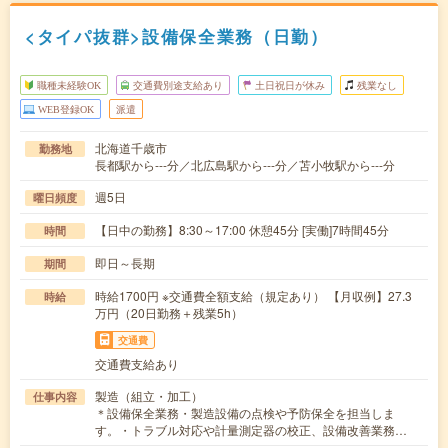
<タイパ抜群>設備保全業務（日勤）
職種未経験OK
交通費別途支給あり
土日祝日が休み
残業なし
WEB登録OK
派遣
北海道千歳市
勤務地
長都駅から---分／北広島駅から---分／苫小牧駅から---分
週5日
曜日頻度
【日中の勤務】8:30～17:00 休憩45分 [実働]7時間45分
時間
即日～長期
期間
時給1700円 ※交通費全額支給（規定あり） 【月収例】27.3
時給
万円（20日勤務＋残業5h）
交通費
交通費支給あり
製造（組立・加工）
仕事内容
＊設備保全業務・製造設備の点検や予防保全を担当しま
す。・トラブル対応や計量測定器の校正、設備改善業務…