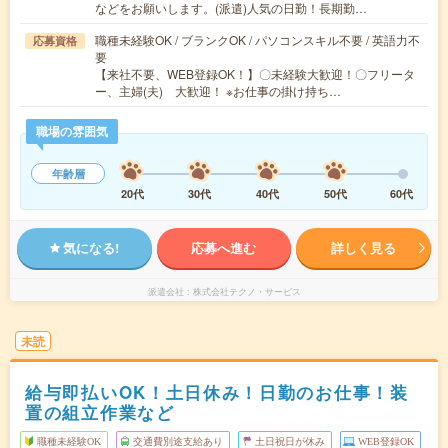
などをお願いします。(派遣)人気の日勤！長期勤…
職種未経験OK / ブランクOK / パソコンスキル不要 / 英語力不
応募資格
要
【来社不要、WEB登録OK！】〇未経験大歓迎！〇フリータ
ー、主婦(夫) 大歓迎！ ※お仕事の掛け持ち…
職場の雰囲気
年齢層
20代
30代
40代
50代
60代
気になる!
応募へ進む
詳しく見る
派遣会社
株式会社テクノ・サービス
未読
給与即払いOK！土日休み！日勤のお仕事！装
置の組立作業など
職種未経験OK
交通費別途支給あり
土日祝日が休み
WEB登録OK