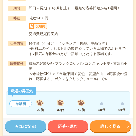
即日～長期（3ヶ月以上） 最短で応募開始から1週間！
期間
時給1450円
時給
交通費
交通費規定内支給
軽作業（仕分け・ピッキング・検品、商品管理）
仕事内容
○飲料品のペットボトルの製造をしている工場でのお仕事で
す○幅広い年齢層の方がご活躍いただける職場です…
職種未経験OK / ブランクOK / パソコンスキル不要 / 英語力不
応募資格
要
＜未経験OK！＞＃学歴不問＃髪色・髪型自由！○応募後の流
れ「応募する」ボタンをクリック↓メールにてw…
職場の雰囲気
年齢層
20代
30代
40代
50代
60代
気になる!
応募へ進む
詳しく見る