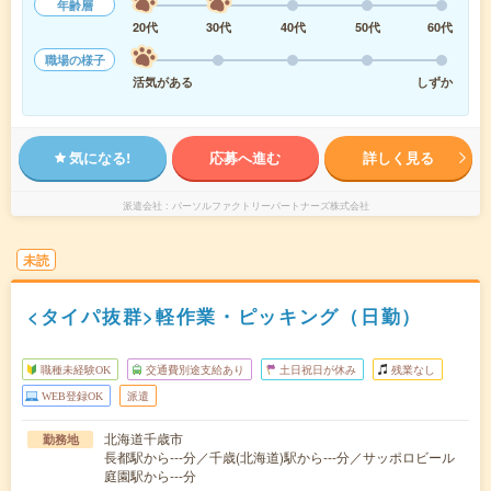
年齢層
20代
30代
40代
50代
60代
職場の様子
活気がある
しずか
気になる!
応募へ進む
詳しく見る
派遣会社
パーソルファクトリーパートナーズ株式会社
未読
<タイパ抜群>軽作業・ピッキング（日勤）
職種未経験OK
交通費別途支給あり
土日祝日が休み
残業なし
WEB登録OK
派遣
北海道千歳市
勤務地
長都駅から---分／千歳(北海道)駅から---分／サッポロビール
庭園駅から---分