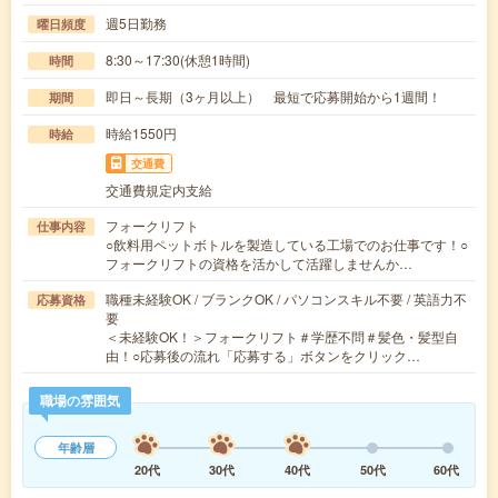
週5日勤務
曜日頻度
8:30～17:30(休憩1時間)
時間
即日～長期（3ヶ月以上） 最短で応募開始から1週間！
期間
時給1550円
時給
交通費
交通費規定内支給
フォークリフト
仕事内容
○飲料用ペットボトルを製造している工場でのお仕事です！○
フォークリフトの資格を活かして活躍しませんか…
職種未経験OK / ブランクOK / パソコンスキル不要 / 英語力不
応募資格
要
＜未経験OK！＞フォークリフト＃学歴不問＃髪色・髪型自
由！○応募後の流れ「応募する」ボタンをクリック…
職場の雰囲気
年齢層
20代
30代
40代
50代
60代