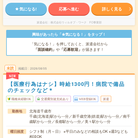
気になる!
応募へ進む
詳しく見る
派遣会社
株式会社ウィルオブ・ワーク FO事業部
興味があったら「★気になる！」をタップ！
「気になる！」を押しておくと、派遣会社から
「面談確約」
や
「応募歓迎」
が届きます！
未読
掲載日
2026/08/05
NEW
【医療行為はナシ】時給1300円！病院で備品
のチェックなど＊
職種未経験OK
交通費別途支給あり
WEB登録OK
派遣
北海道千歳市
勤務地
千歳(北海道)駅から---分／新千歳空港(鉄道)駅から---分／南千
歳駅から---分／長都駅から---分／美々駅から---分
シフト制（月～日） ※平日のみなどの相談もOK ※週3なども
曜日頻度
相談OK