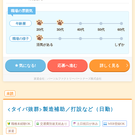
職場の雰囲気
年齢層
20代
30代
40代
50代
60代
職場の様子
活気がある
しずか
気になる!
応募へ進む
詳しく見る
派遣会社
パーソルファクトリーパートナーズ株式会社
未読
<タイパ抜群>製造補助／打設など（日勤）
職種未経験OK
交通費別途支給あり
土日祝日が休み
WEB登録OK
派遣