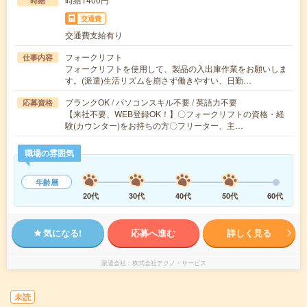
時給
交通費
交通費支給有り
フォークリフト
仕事内容
フォークリフトを使用して、製品の入出庫作業をお願いしま
す。(派遣)生活リズムを崩さず働きやすい、日勤…
ブランクOK / パソコンスキル不要 / 英語力不要
応募資格
【来社不要、WEB登録OK！】〇フォークリフトの資格・経
験(カウンター)をお持ちの方〇フリーター、主…
職場の雰囲気
年齢層
20代
30代
40代
50代
60代
気になる!
応募へ進む
詳しく見る
派遣会社
株式会社テクノ・サービス
未読