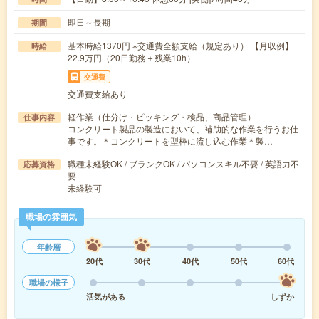
即日～長期
期間
基本時給1370円 ※交通費全額支給（規定あり） 【月収例】
時給
22.9万円（20日勤務＋残業10h）
交通費
交通費支給あり
軽作業（仕分け・ピッキング・検品、商品管理）
仕事内容
コンクリート製品の製造において、補助的な作業を行うお仕
事です。＊コンクリートを型枠に流し込む作業＊製…
職種未経験OK / ブランクOK / パソコンスキル不要 / 英語力不
応募資格
要
未経験可
職場の雰囲気
年齢層
20代
30代
40代
50代
60代
職場の様子
活気がある
しずか