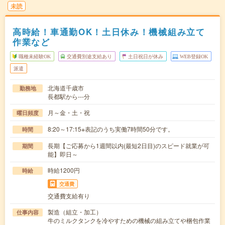
未読
高時給！車通勤OK！土日休み！機械組み立て
作業など
職種未経験OK
交通費別途支給あり
土日祝日が休み
WEB登録OK
派遣
北海道千歳市
勤務地
長都駅から---分
月～金・土・祝
曜日頻度
8:20～17:15※表記のうち実働7時間50分です。
時間
長期【ご応募から1週間以内(最短2日目)のスピード就業が可
期間
能】即日～
時給1200円
時給
交通費
交通費支給有り
製造（組立・加工）
仕事内容
牛のミルクタンクを冷やすための機械の組み立てや梱包作業