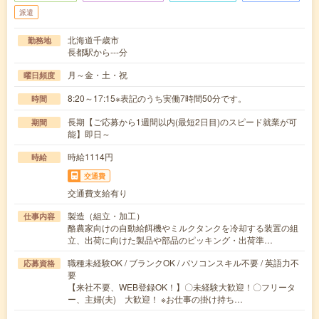
派遣
北海道千歳市
勤務地
長都駅から---分
月～金・土・祝
曜日頻度
8:20～17:15※表記のうち実働7時間50分です。
時間
長期【ご応募から1週間以内(最短2日目)のスピード就業が可
期間
能】即日～
時給1114円
時給
交通費
交通費支給有り
製造（組立・加工）
仕事内容
酪農家向けの自動給餌機やミルクタンクを冷却する装置の組
立、出荷に向けた製品や部品のピッキング・出荷準…
職種未経験OK / ブランクOK / パソコンスキル不要 / 英語力不
応募資格
要
【来社不要、WEB登録OK！】〇未経験大歓迎！〇フリータ
ー、主婦(夫) 大歓迎！ ※お仕事の掛け持ち…