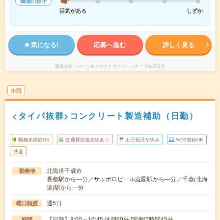
職場の様子
活気がある
しずか
気になる!
応募へ進む
詳しく見る
派遣会社
パーソルファクトリーパートナーズ株式会社
未読
<タイパ抜群>コンクリート製造補助（日勤）
職種未経験OK
交通費別途支給あり
土日祝日が休み
WEB登録OK
派遣
北海道千歳市
勤務地
長都駅から---分／サッポロビール庭園駅から---分／千歳(北海
道)駅から---分
週5日
曜日頻度
【日勤】8:00～16:45 休憩60分 [実働]7時間45分
時間