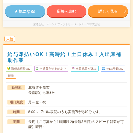
気になる!
応募へ進む
詳しく見る
派遣会社
パーソルファクトリーパートナーズ株式会社
未読
給与即払いOK！高時給！土日休み！入出庫補
助作業
職種未経験OK
交通費別途支給あり
土日祝日が休み
WEB登録OK
派遣
北海道千歳市
勤務地
長都駅から車8分
月～金・祝
曜日頻度
8:00～17:10※表記のうち実働7時間40分です。
時間
長期【ご応募から1週間以内(最短2日目)のスピード就業が可
期間
能】即日～