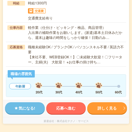
時給1300円
時給
交通費
交通費支給有り
軽作業（仕分け・ピッキング・検品、商品管理）
仕事内容
入出庫の補助作業をお願いします。(派遣)基本土日休みだか
ら、週末は趣味の時間をしっかり確保！日勤のみ…
職種未経験OK / ブランクOK / パソコンスキル不要 / 英語力不
応募資格
要
【来社不要、WEB登録OK！】〇未経験大歓迎！〇フリータ
ー、主婦(夫) 大歓迎！ ※お仕事の掛け持ち…
職場の雰囲気
年齢層
20代
30代
40代
50代
60代
気になる!
応募へ進む
詳しく見る
派遣会社
株式会社テクノ・サービス