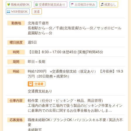
職種未経験OK
交通費別途支給あり
土日祝日が休み
残業なし
WEB登録OK
派遣
北海道千歳市
勤務地
長都駅から---分／千歳(北海道)駅から---分／サッポロビール
庭園駅から---分
週5日
曜日頻度
【日勤】8:30～17:00 休憩45分 [実働]7時間45分
時間
即日～長期
期間
時給1200円 ※交通費全額支給（規定あり） 【月収例】19.3
時給
万円（20日勤務＋残業5h）
交通費
交通費支給あり
軽作業（仕分け・ピッキング・検品、商品管理）
仕事内容
工場内の倉庫で工場内で扱う製品のピッキング作業をメイン
に倉庫内での出荷に関するお仕事全般をお願いしま…
職種未経験OK / ブランクOK / パソコンスキル不要 / 英語力不
応募資格
要
未経験可