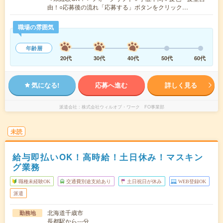
由！○応募後の流れ「応募する」ボタンをクリック…
職場の雰囲気
年齢層
20代
30代
40代
50代
60代
気になる!
応募へ進む
詳しく見る
派遣会社
株式会社ウィルオブ・ワーク FO事業部
未読
給与即払いOK！高時給！土日休み！マスキン
グ業務
職種未経験OK
交通費別途支給あり
土日祝日が休み
WEB登録OK
派遣
北海道千歳市
勤務地
長都駅から---分