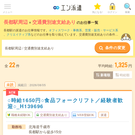
メニュー
気になる!
ログイン
検索
長都駅周辺
×
交通費別途支給あり
のお仕事一覧
長都駅の派遣のお仕事情報です。
オフィスワーク・事務系
、
営業・販売・サービス系
、
クリエイティブ系
などのお仕事を取り揃えています。交通費別途支給ありの条件の
他に、
職種未経験OK
、
友だちと一緒の応募OK
、
週4日勤務
などのこだわり条件も取り
揃えています。
条件の変更
長都駅周辺 / 交通費別途支給あり
22
1,325
全
件
平均時給:
円
時給順
新着順
未読
掲載日
2026/08/05
NEW
○時給1650円○食品フォークリフト／経験者歓
迎○_H139696
職種未経験OK
交通費別途支給あり
WEB登録OK
派遣
北海道千歳市
勤務地
長都駅から徒歩15分