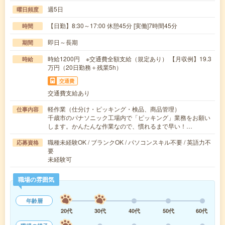
週5日
曜日頻度
【日勤】8:30～17:00 休憩45分 [実働]7時間45分
時間
即日～長期
期間
時給1200円 ※交通費全額支給（規定あり） 【月収例】19.3
時給
万円（20日勤務＋残業5h）
交通費
交通費支給あり
軽作業（仕分け・ピッキング・検品、商品管理）
仕事内容
千歳市のパナソニック工場内で「ピッキング」業務をお願い
します。かんたんな作業なので、慣れるまで早い！…
職種未経験OK / ブランクOK / パソコンスキル不要 / 英語力不
応募資格
要
未経験可
職場の雰囲気
年齢層
20代
30代
40代
50代
60代