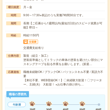
月～金
曜日頻度
9:00～17:30※表記のうち実働7時間30分です。
時間
長期【ご応募から1週間以内(最短2日目)のスピード就業が可
期間
能】即日～
時給1150円
時給
交通費
交通費支給有り
製造（組立・加工）
仕事内容
塗装前準備としてトラックの車体の塗装を避けたい部分にマ
スキングテープを貼る作業をお願いします。(派遣…
職種未経験OK / ブランクOK / パソコンスキル不要 / 英語力不
応募資格
要
【来社不要、WEB登録OK！】〇未経験大歓迎！〇フリータ
ー、主婦(夫) 大歓迎！ ※お仕事の掛け持ち…
職場の雰囲気
年齢層
20代
30代
40代
50代
60代