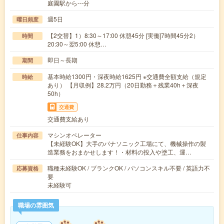
庭園駅から---分
週5日
曜日頻度
【2交替】1）8:30～17:00 休憩45分 [実働]7時間45分2）
時間
20:30～翌5:00 休憩…
即日～長期
期間
基本時給1300円・深夜時給1625円 ※交通費全額支給（規定
時給
あり） 【月収例】28.2万円（20日勤務＋残業40h＋深夜
50h）
交通費
交通費支給あり
マシンオペレーター
仕事内容
【未経験OK】大手のパナソニック工場にて、機械操作の製
造業務をおまかせします！・材料の投入や塗工、運…
職種未経験OK / ブランクOK / パソコンスキル不要 / 英語力不
応募資格
要
未経験可
職場の雰囲気