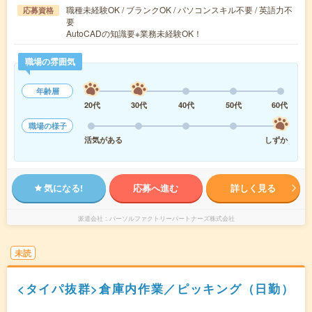
職種未経験OK / ブランクOK / パソコンスキル不要 / 英語力不
応募資格
要
AutoCADの知識要※業務未経験OK！
職場の雰囲気
年齢層
20代
30代
40代
50代
60代
職場の様子
活気がある
しずか
気になる!
応募へ進む
詳しく見る
派遣会社
パーソルファクトリーパートナーズ株式会社
未読
<タイパ抜群>倉庫内作業／ピッキング（日勤）