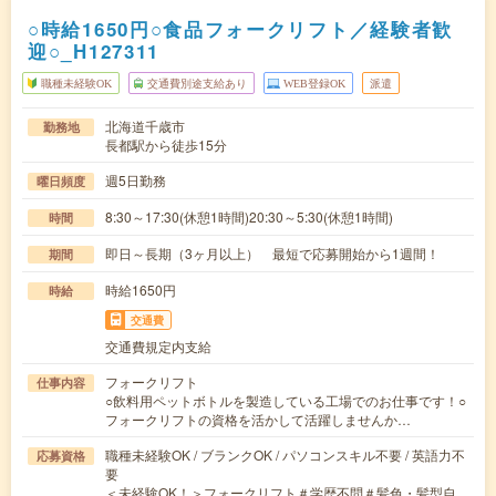
○時給1650円○食品フォークリフト／経験者歓
迎○_H127311
職種未経験OK
交通費別途支給あり
WEB登録OK
派遣
北海道千歳市
勤務地
長都駅から徒歩15分
週5日勤務
曜日頻度
8:30～17:30(休憩1時間)20:30～5:30(休憩1時間)
時間
即日～長期（3ヶ月以上） 最短で応募開始から1週間！
期間
時給1650円
時給
交通費
交通費規定内支給
フォークリフト
仕事内容
○飲料用ペットボトルを製造している工場でのお仕事です！○
フォークリフトの資格を活かして活躍しませんか…
職種未経験OK / ブランクOK / パソコンスキル不要 / 英語力不
応募資格
要
＜未経験OK！＞フォークリフト＃学歴不問＃髪色・髪型自