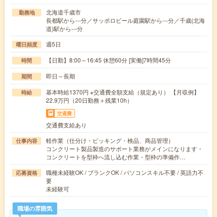
北海道千歳市
勤務地
長都駅から---分／サッポロビール庭園駅から---分／千歳(北海
道)駅から---分
週5日
曜日頻度
【日勤】8:00～16:45 休憩60分 [実働]7時間45分
時間
即日～長期
期間
基本時給1370円 ※交通費全額支給（規定あり） 【月収例】
時給
22.9万円（20日勤務＋残業10h）
交通費
交通費支給あり
軽作業（仕分け・ピッキング・検品、商品管理）
仕事内容
コンクリート製品製造のサポート業務がメインになります・
コンクリートを型枠へ流し込む作業・型枠の準備作…
職種未経験OK / ブランクOK / パソコンスキル不要 / 英語力不
応募資格
要
未経験可
職場の雰囲気