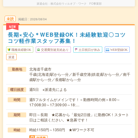
派遣会社
株式会社ウィルオブ・ワーク FO事業部
未読
掲載日
2026/08/04
NEW
長期×安心＊WEB登録OK！未経験歓迎〇コツ
コツ軽作業スタッフ募集！
職種未経験OK
交通費別途支給あり
土日祝日が休み
WEB登録OK
派遣
北海道千歳市
勤務地
千歳(北海道)駅から---分／新千歳空港(鉄道)駅から---分／南千
歳駅から---分／長都駅から---分
週5日 ※派遣先による
曜日頻度
週5フルタイムがメインです！＜勤務時間の例＞8:00～
時間
17:008:30～17:309:00～18:…
即日～長期 ★応募から「最短2日後」に勤務OK！スタート
期間
日はご相談ください。★急募です！
時給1150円～1350円 ★Wワーク不可
時給