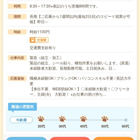
8:30～17:30※表記のうち実働8時間です。
時間
長期【ご応募から1週間以内(最短2日目)のスピード就業が可
期間
能】即日～
時給1100円
時給
交通費
交通費支給有り
製造（組立・加工）
仕事内容
製品の組立、シール貼り、梱包作業をお願いします。(派遣)
未経験者大歓迎。長期勤務可能。土日祝休み。日…
職種未経験OK / ブランクOK / パソコンスキル不要 / 英語力不
応募資格
要
【来社不要、WEB登録OK！】〇未経験大歓迎！〇フリータ
ー、主婦(夫) 大歓迎！ ※お仕事の掛け持ち…
職場の雰囲気
年齢層
20代
30代
40代
50代
60代