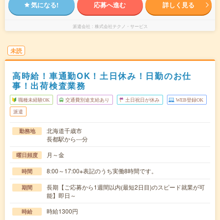
気になる!
応募へ進む
詳しく見る
派遣会社
株式会社テクノ・サービス
未読
高時給！車通勤OK！土日休み！日勤のお仕
事！出荷検査業務
職種未経験OK
交通費別途支給あり
土日祝日が休み
WEB登録OK
派遣
北海道千歳市
勤務地
長都駅から---分
月～金
曜日頻度
8:00～17:00※表記のうち実働8時間です。
時間
長期【ご応募から1週間以内(最短2日目)のスピード就業が可
期間
能】即日～
時給1300円
時給