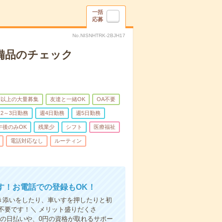
一括
応募
No.NISNHTRK-2BJH17
で備品のチェック
名以上の大量募集
友達と一緒OK
OA不要
2～3日勤務
週4日勤務
週5日勤務
午後のみOK
残業少
シフト
医療福祉
電話対応なし
ルーティン
す！お電話での登録もOK！
付き添いをしたり、車いすを押したりと初
不要です！＼ メリット盛りだくさ
の日払いや、0円の資格が取れるサポー