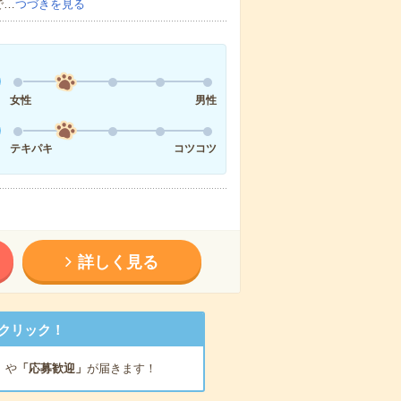
で…
つづきを見る
女性
男性
テキパキ
コツコツ
詳しく見る
クリック！
」
や
「応募歓迎」
が届きます！