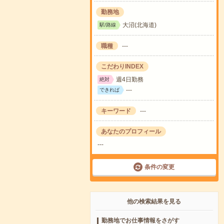
勤務地
大沼(北海道)
駅/路線
職種
---
こだわりINDEX
週4日勤務
絶対
---
できれば
キーワード
---
あなたのプロフィール
---
条件の変更
他の検索結果を見る
勤務地でお仕事情報をさがす