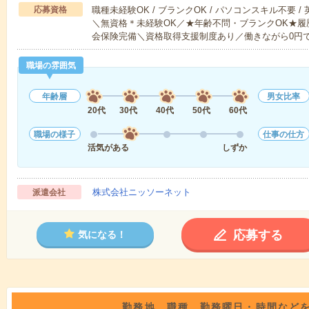
応募資格
職種未経験OK / ブランクOK / パソコンスキル不要 /
＼無資格＊未経験OK／★年齢不問・ブランクOK★履
会保険完備＼資格取得支援制度あり／働きながら0円
職場の雰囲気
年齢層
男女比率
20代
30代
40代
50代
60代
職場の様子
仕事の仕方
活気がある
しずか
株式会社ニッソーネット
派遣会社
応募する
気になる！
勤務地、職種、勤務曜日・時間など