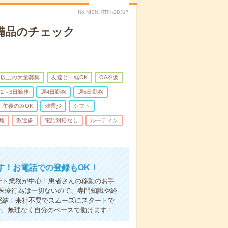
No.NISNHTRK-2BJ17
で備品のチェック
名以上の大量募集
友達と一緒OK
OA不要
2～3日勤務
週4日勤務
週5日勤務
午後のみOK
残業少
シフト
煙
派遣多
電話対応なし
ルーティン
す！お電話での登録もOK！
ート業務が中心！患者さんの移動のお手
医療行為は一切ないので、専門知識や経
完結！来社不要でスムーズにスタートで
で、無理なく自分のペースで働けます！