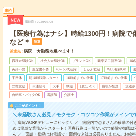
未読
NEW
掲載日
2026/08/05
【医療行為はナシ】時給1300円！病院
など＊
派遣
病院 ★勤務地選べます！
派遣先
職種未経験OK
社会人未経験OK
ブランクOK
既卒第二新卒OK
10
英語不要
履歴書不要
40～50代活躍
しゅふ歓迎
WEB登録OK
週
平日休
朝10時以降スタート
16時前までの仕事
17時前までの仕事
交費支給
車通勤可
大手
制服
日払いOK
職場が禁煙
派遣多
自転車・バイクOK
看護師
介護士
ここがポイント！
＼未経験さん必見／モクモク・コツコツ作業がメインで
＼ 病院WORKデビューにピッタリ ／ 病院内で患者さんの移動の
めは簡単な業務からスタート！医療行為は一切ないので経験や知識は
ん ／ 面談・登録はお電話で！面倒な来社は必要ありません。お給料