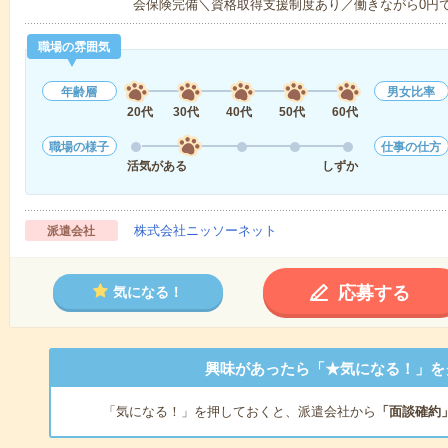
会保険完備＼資格取得支援制度あり／働きながら0円
職場の雰囲気
年齢層
男女比率
20代
30代
40代
50代
60代
職場の様子
仕事の仕方
活気がある
しずか
株式会社ニッソーネット
派遣会社
応募する
気になる！
興味があったら「★気になる！」を
「気になる！」を押しておくと、派遣会社から
「面談確約