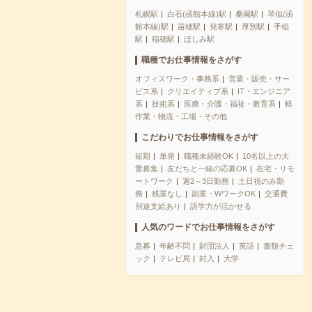
札幌駅
白石(函館本線)駅
桑園駅
琴似(函
館本線)駅
苗穂駅
発寒駅
厚別駅
手稲
駅
稲穂駅
ほしみ駅
職種でお仕事情報をさがす
オフィスワーク・事務系
営業・販売・サー
ビス系
クリエイティブ系
IT・エンジニア
系
技術系
医療・介護・福祉・教育系
軽
作業・物流・工場・その他
こだわりでお仕事情報をさがす
短期
単発
職種未経験OK
10名以上の大
量募集
友だちと一緒の応募OK
在宅・リモ
ートワーク
週2～3日勤務
土日祝のみ勤
務
残業なし
副業・WワークOK
交通費
別途支給あり
語学力が活かせる
人気のワードでお仕事情報をさがす
急募
年齢不問
財団法人
英語
書類チェ
ック
テレビ局
封入
大学