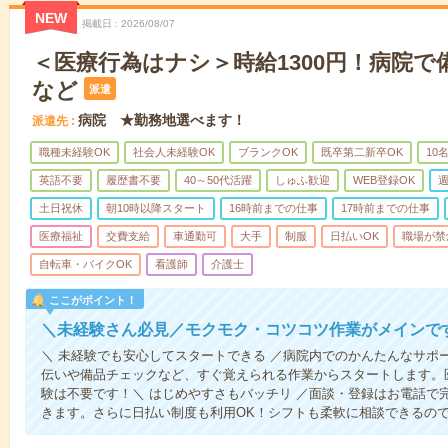
NEW
掲載日
2026/08/07
＜医療行為はナシ＞時給1300円！病院
など
派遣
病院 ★勤務地選べます！
派遣先
職種未経験OK
社会人未経験OK
ブランクOK
既卒第二新卒OK
10
英語不要
履歴書不要
40～50代活躍
しゅふ歓迎
WEB登録OK
週
土日祝休
朝10時以降スタート
16時前までの仕事
17時前までの仕事
医療福祉
交費支給
車通勤可
大手
制服
日払いOK
職場が禁
自転車・バイクOK
看護師
介護士
ここがポイント！
＼未経験さん必見／モクモク・コツコツ作業がメインで
＼ 未経験でも安心してスタートできる ／病院内でのかんたんなサポ
伝いや備品チェックなど、すぐ覚えられる作業からスタートします。
験は不要です！＼ はじめやすさもバッチリ ／面談・登録はお電話で
きます。さらに日払い制度も利用OK！シフトも柔軟に相談できるの