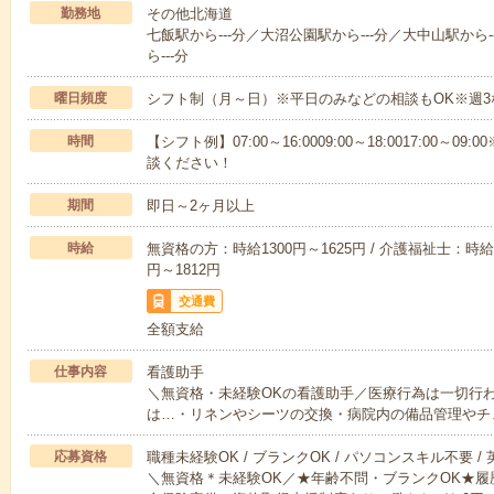
勤務地
その他北海道
七飯駅から---分／大沼公園駅から---分／大中山駅から-
ら---分
曜日頻度
シフト制（月～日）※平日のみなどの相談もOK※週3
時間
【シフト例】07:00～16:0009:00～18:0017:00
談ください！
期間
即日～2ヶ月以上
時給
無資格の方：時給1300円～1625円 / 介護福祉士：時給1
円～1812円
交通費
全額支給
仕事内容
看護助手
＼無資格・未経験OKの看護助手／医療行為は一切行
は…・リネンやシーツの交換・病院内の備品管理やチ
応募資格
職種未経験OK / ブランクOK / パソコンスキル不要 /
＼無資格＊未経験OK／★年齢不問・ブランクOK★履