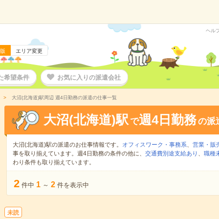
ヘル
版
エリア変更
た希望条件
お気に入りの派遣会社
大沼(北海道)駅周辺 週4日勤務の派遣の仕事一覧
大沼(北海道)駅
週4日勤務
で
の派
大沼(北海道)駅の派遣のお仕事情報です。
オフィスワーク・事務系
、
営業・販
事を取り揃えています。週4日勤務の条件の他に、
交通費別途支給あり
、
職種
わり条件も取り揃えています。
2
1
2
件中
～
件を表示中
未読