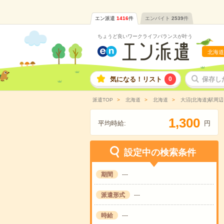
エン派遣
1416
件
エンバイト
2539
件
ちょうど良いワークライフバランスが叶う
北海道
気になる！リスト
0
保存し
派遣TOP
北海道
北海道
大沼(北海道)駅周辺
,
1
3
0
0
平均時給:
円
設定中の検索条件
期間
---
派遣形式
---
時給
---