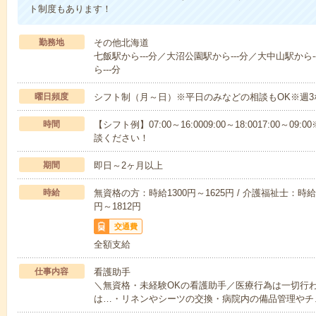
ト制度もあります！
勤務地
その他北海道
七飯駅から---分／大沼公園駅から---分／大中山駅から-
ら---分
曜日頻度
シフト制（月～日）※平日のみなどの相談もOK※週3
時間
【シフト例】07:00～16:0009:00～18:0017:00
談ください！
期間
即日～2ヶ月以上
時給
無資格の方：時給1300円～1625円 / 介護福祉士：時給1
円～1812円
交通費
全額支給
仕事内容
看護助手
＼無資格・未経験OKの看護助手／医療行為は一切行
は…・リネンやシーツの交換・病院内の備品管理やチ