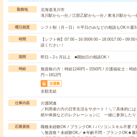
勤務地
北海道滝川市
滝川駅から---分／江部乙駅から---分／東滝川駅から---
曜日頻度
シフト制（月～日）※平日のみなどの相談もOK※週3
時間
【シフト例】07:00～16:0009:00～18:0017:00
談ください！
期間
即日～2ヶ月以上 ■開始日の相談OK！
時給
無資格の方：時給1240円～1550円 / 介護福祉士：時給1
円～1812円
交通費
全額支給
仕事内容
介護関連
／利用者の方の日常生活をサポート！＼▽具体的には
紙や体操などのレクレーションに 一緒に参加したり
応募資格
職種未経験OK / ブランクOK / パソコンスキル不要 /
＼無資格＊未経験OK／★年齢不問・ブランクOK★履