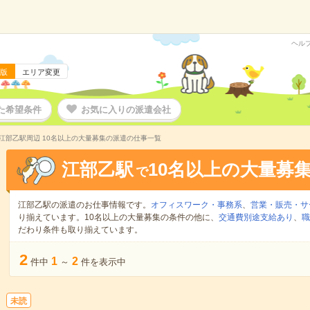
ヘル
版
エリア変更
た希望条件
お気に入りの派遣会社
江部乙駅周辺 10名以上の大量募集の派遣の仕事一覧
江部乙駅
10名以上の大量募
で
江部乙駅の派遣のお仕事情報です。
オフィスワーク・事務系
、
営業・販売・サ
り揃えています。10名以上の大量募集の条件の他に、
交通費別途支給あり
、
職
だわり条件も取り揃えています。
2
1
2
件中
～
件を表示中
未読