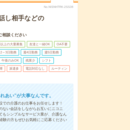
No.NISNHTRK-2SS36
話し相手などの
ご相談ください
名以上の大量募集
友達と一緒OK
OA不要
2～3日勤務
週4日勤務
週5日勤務
午後のみOK
残業少
シフト
煙
派遣多
電話対応なし
ルーティン
ふれあい”が大事なんです。
設での介護のお仕事をお任せします！
のない会話をしながらお互いにニコニ
てもシンプルなサービス業が、介護なん
未経験の方もぜひお気軽にご応募ください