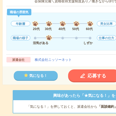
会保険完備＼資格取得支援制度あり／働きながら0円
職場の雰囲気
年齢層
男女比率
20代
30代
40代
50代
60代
職場の様子
仕事の仕方
活気がある
しずか
株式会社ニッソーネット
派遣会社
応募する
気になる！
興味があったら「★気になる！」を
「気になる！」を押しておくと、派遣会社から
「面談確約