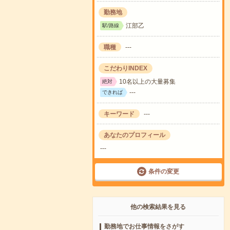
勤務地
江部乙
駅/路線
職種
---
こだわりINDEX
10名以上の大量募集
絶対
---
できれば
キーワード
---
あなたのプロフィール
---
条件の変更
他の検索結果を見る
勤務地でお仕事情報をさがす