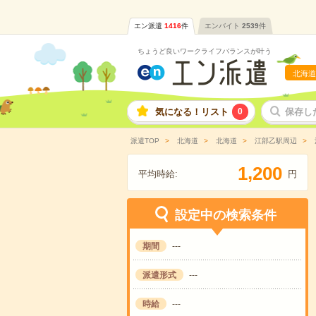
エン派遣
1416
件
エンバイト
2539
件
ちょうど良いワークライフバランスが叶う
北海道
気になる！リスト
0
保存し
派遣TOP
北海道
北海道
江部乙駅周辺
,
1
2
0
0
平均時給:
円
設定中の検索条件
期間
---
派遣形式
---
時給
---