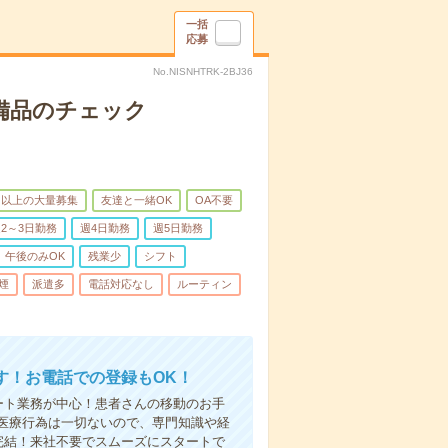
一括
応募
No.NISNHTRK-2BJ36
で備品のチェック
名以上の大量募集
友達と一緒OK
OA不要
2～3日勤務
週4日勤務
週5日勤務
午後のみOK
残業少
シフト
煙
派遣多
電話対応なし
ルーティン
す！お電話での登録もOK！
ート業務が中心！患者さんの移動のお手
医療行為は一切ないので、専門知識や経
完結！来社不要でスムーズにスタートで