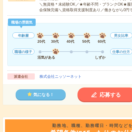
＼無資格＊未経験OK／★年齢不問・ブランクOK★履
会保険完備＼資格取得支援制度あり／働きながら0円
職場の雰囲気
年齢層
男女比率
20代
30代
40代
50代
60代
職場の様子
仕事の仕方
活気がある
しずか
株式会社ニッソーネット
派遣会社
応募する
気になる！
勤務地、職種、勤務曜日・時間など