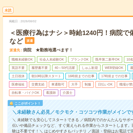
未読
掲載日
2026/08/02
＜医療行為はナシ＞時給1240円！病院
など
派遣
病院 ★勤務地選べます！
派遣先
職種未経験OK
社会人未経験OK
ブランクOK
既卒第二新卒OK
10
英語不要
履歴書不要
40～50代活躍
しゅふ歓迎
WEB登録OK
週
土日祝休
朝10時以降スタート
16時前までの仕事
17時前までの仕事
医療福祉
交費支給
車通勤可
大手
制服
日払いOK
職場が禁
自転車・バイクOK
看護師
介護士
ここがポイント！
＼未経験さん必見／モクモク・コツコツ作業がメインで
＼ 未経験でも安心してスタートできる ／病院内でのかんたんなサポ
伝いや備品チェックなど、すぐ覚えられる作業からスタートします。
験は不要です！＼ はじめやすさもバッチリ ／面談・登録はお電話で