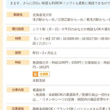
きます。さらに日払い制度も利用OK！シフトも柔軟に相談できるの
勤務地
北海道滝川市
滝川駅から---分／江部乙駅から---分／東滝川駅から---
曜日頻度
シフト制（月～日）※平日のみなどの相談もOK※週3
時間
【シフト例】07:00～16:0009:00～18:0017:00
談ください！
期間
即日～2ヶ月以上
時給
無資格の方：時給1240円～1550円 / 介護福祉士：時給1
円～1812円
交通費
全額支給
仕事内容
看護助手
＼無資格・未経験OKの看護助手／医療行為は一切行
は…・リネンやシーツの交換・病院内の備品管理やチ
応募資格
職種未経験OK / ブランクOK / パソコンスキル不要 /