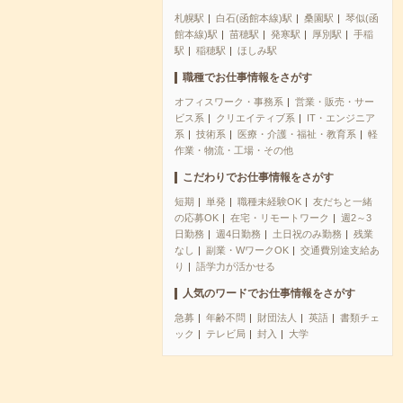
札幌駅
白石(函館本線)駅
桑園駅
琴似(函
館本線)駅
苗穂駅
発寒駅
厚別駅
手稲
駅
稲穂駅
ほしみ駅
職種でお仕事情報をさがす
オフィスワーク・事務系
営業・販売・サー
ビス系
クリエイティブ系
IT・エンジニア
系
技術系
医療・介護・福祉・教育系
軽
作業・物流・工場・その他
こだわりでお仕事情報をさがす
短期
単発
職種未経験OK
友だちと一緒
の応募OK
在宅・リモートワーク
週2～3
日勤務
週4日勤務
土日祝のみ勤務
残業
なし
副業・WワークOK
交通費別途支給あ
り
語学力が活かせる
人気のワードでお仕事情報をさがす
急募
年齢不問
財団法人
英語
書類チェ
ック
テレビ局
封入
大学