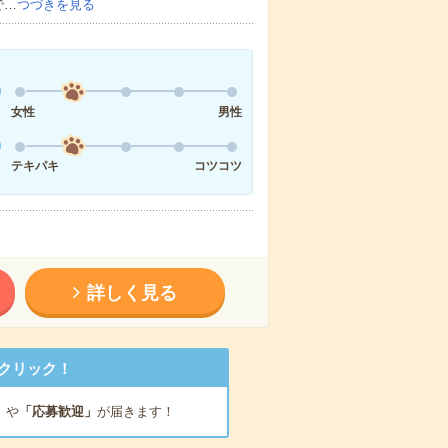
で…
つづきを見る
女性
男性
テキパキ
コツコツ
詳しく見る
クリック！
」
や
「応募歓迎」
が届きます！