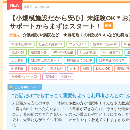
NEW
掲載日
2026/08/07
【小規模施設だから安心】未経験OK＊お
サポートからまずはスタート！
派遣
介護施設や病院など ★自宅近くの施設がいいなど勤務地
派遣先
職種未経験OK
社会人未経験OK
ブランクOK
既卒第二新卒OK
10
英語不要
履歴書不要
40～50代活躍
しゅふ歓迎
WEB登録OK
週
土日祝休
朝10時以降スタート
16時前までの仕事
17時前までの仕事
医療福祉
交費支給
車通勤可
大手
制服
日払いOK
職場が禁
自転車・バイクOK
看護師
介護士
ここがポイント！
“お話だけ”でもすっごく重要何よりも利用者さんとの“
未経験から安心のサポート体制で多数の方が活躍中！そんな少人数施
「昔はね〇〇だったんだよ」「この食事が好きなんだ」そうした他愛
コ…。目の前の方と向き合い、その人が過ごしやすいようにする。と
です。先輩たちが1つ1つ丁寧に、わかりやすく教えてくれますから
ね