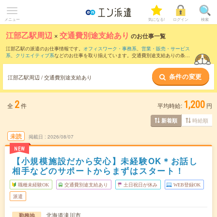
メニュー
気になる!
ログイン
検索
江部乙駅周辺
×
交通費別途支給あり
のお仕事一覧
江部乙駅の派遣のお仕事情報です。
オフィスワーク・事務系
、
営業・販売・サービス
系
、
クリエイティブ系
などのお仕事を取り揃えています。交通費別途支給ありの条件
の他に、
職種未経験OK
、
友だちと一緒の応募OK
、
週4日勤務
などのこだわり条件も取
り揃えています。
条件の変更
江部乙駅周辺 / 交通費別途支給あり
2
1,200
全
件
平均時給:
円
時給順
新着順
未読
掲載日
2026/08/07
NEW
【小規模施設だから安心】未経験OK＊お話し
相手などのサポートからまずはスタート！
職種未経験OK
交通費別途支給あり
土日祝日が休み
WEB登録OK
派遣
北海道滝川市
勤務地