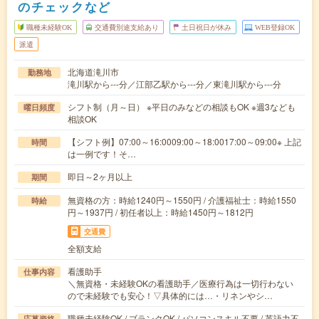
のチェックなど
職種未経験OK
交通費別途支給あり
土日祝日が休み
WEB登録OK
派遣
北海道滝川市
勤務地
滝川駅から---分／江部乙駅から---分／東滝川駅から---分
シフト制（月～日） ※平日のみなどの相談もOK ※週3なども
曜日頻度
相談OK
【シフト例】07:00～16:0009:00～18:0017:00～09:00※ 上記
時間
は一例です！そ…
即日～2ヶ月以上
期間
無資格の方：時給1240円～1550円 / 介護福祉士：時給1550
時給
円～1937円 / 初任者以上：時給1450円～1812円
交通費
全額支給
看護助手
仕事内容
＼無資格・未経験OKの看護助手／医療行為は一切行わない
ので未経験でも安心！▽具体的には…・リネンやシ…
職種未経験OK / ブランクOK / パソコンスキル不要 / 英語力不
応募資格