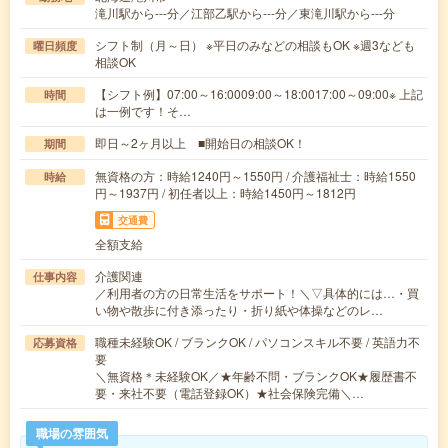
滝川駅から---分／江部乙駅から---分／東滝川駅から---分
シフト制（月～日） ※平日のみなどの相談もOK ※週3なども
曜日頻度
相談OK
【シフト例】07:00～16:0009:00～18:0017:00～09:00※ 上記
時間
は一例です！そ…
即日～2ヶ月以上 ■開始日の相談OK！
期間
無資格の方：時給1240円～1550円 / 介護福祉士：時給1550
時給
円～1937円 / 初任者以上：時給1450円～1812円
交通費
全額支給
介護関連
仕事内容
／利用者の方の日常生活をサポート！＼▽具体的には…・買
い物や散歩に付き添ったり・折り紙や体操などのレ…
職種未経験OK / ブランクOK / パソコンスキル不要 / 英語力不
応募資格
要
＼無資格＊未経験OK／★年齢不問・ブランクOK★履歴書不
要・来社不要（電話登録OK）★社会保険完備＼…
職場の雰囲気