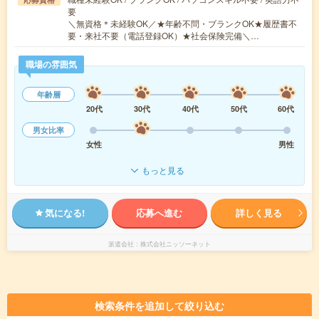
要
＼無資格＊未経験OK／★年齢不問・ブランクOK★履歴書不
要・来社不要（電話登録OK）★社会保険完備＼…
職場の雰囲気
年齢層
20代
30代
40代
50代
60代
男女比率
女性
男性
もっと見る
気になる!
応募へ進む
詳しく見る
派遣会社
株式会社ニッソーネット
検索条件を追加して絞り込む