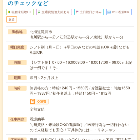
のチェックなど
職種未経験OK
交通費別途支給あり
土日祝日が休み
WEB登録OK
派遣
北海道滝川市
勤務地
滝川駅から---分／江部乙駅から---分／東滝川駅から---分
シフト制（月～日） ※平日のみなどの相談もOK ※週3なども
曜日頻度
相談OK
【シフト例】07:00～16:0009:00～18:0017:00～09:00※ 上記
時間
は一例です！そ…
即日～2ヶ月以上
期間
無資格の方：時給1240円～1550円 / 介護福祉士：時給1550
時給
円～1937円 / 初任者以上：時給1450円～1812円
交通費
全額支給
看護助手
仕事内容
＼無資格・未経験OKの看護助手／医療行為は一切行わない
ので未経験でも安心！▽具体的には…・リネンやシ…
職種未経験OK / ブランクOK / パソコンスキル不要 / 英語力不
応募資格