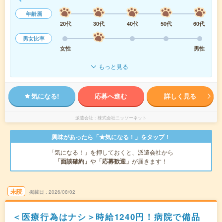
年齢層
20代
30代
40代
50代
60代
男女比率
女性
男性
もっと見る
気になる!
応募へ進む
詳しく見る
派遣会社
株式会社ニッソーネット
興味があったら「★気になる！」をタップ！
「気になる！」を押しておくと、派遣会社から
「面談確約」
や
「応募歓迎」
が届きます！
未読
掲載日
2026/08/02
＜医療行為はナシ＞時給1240円！病院で備品