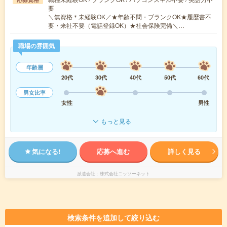
要
＼無資格＊未経験OK／★年齢不問・ブランクOK★履歴書不
要・来社不要（電話登録OK）★社会保険完備＼…
職場の雰囲気
年齢層
20代
30代
40代
50代
60代
男女比率
女性
男性
もっと見る
気になる!
応募へ進む
詳しく見る
派遣会社
株式会社ニッソーネット
検索条件を追加して絞り込む