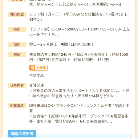
滝川駅から---分／江部乙駅から---分／東滝川駅から---分
シフト制（月～日） ※平日のみなどの相談もOK ※週3なども
曜日頻度
相談OK
【シフト例】07:00～16:0009:00～18:0017:00～09:00※ 上記
時間
は一例です！そ…
即日～2ヶ月以上 ■開始日の相談OK！
期間
無資格の方：時給1240円～1550円 / 介護福祉士：時給1550
時給
円～1937円 / 初任者以上：時給1450円～1812円
交通費
全額支給
介護関連
仕事内容
／利用者の方の日常生活をサポート！＼▽具体的には…・買
い物や散歩に付き添ったり・折り紙や体操などのレ…
職種未経験OK / ブランクOK / パソコンスキル不要 / 英語力不
応募資格
要
＼無資格＊未経験OK／★年齢不問・ブランクOK★履歴書不
要・来社不要（電話登録OK）★社会保険完備＼…
職場の雰囲気