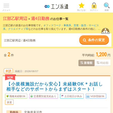
メニュー
気になる!
ログイン
検索
江部乙駅周辺
×
週4日勤務
のお仕事一覧
江部乙駅の派遣のお仕事情報です。
オフィスワーク・事務系
、
営業・販売・サービス
系
、
クリエイティブ系
などのお仕事を取り揃えています。週4日勤務の条件の他に、
交
通費別途支給あり
、
職種未経験OK
、
友だちと一緒の応募OK
などのこだわり条件も取
り揃えています。
条件の変更
江部乙駅周辺 / 週4日勤務
2
1,200
全
件
平均時給:
円
時給順
新着順
未読
掲載日
2026/08/07
NEW
【小規模施設だから安心】未経験OK＊お話し
相手などのサポートからまずはスタート！
職種未経験OK
交通費別途支給あり
土日祝日が休み
WEB登録OK
派遣
北海道滝川市
勤務地