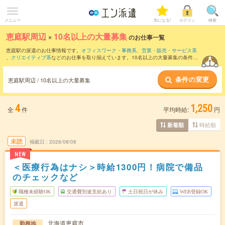
メニュー
気になる!
ログイン
検索
恵庭駅周辺
×
10名以上の大量募集
のお仕事一覧
恵庭駅の派遣のお仕事情報です。
オフィスワーク・事務系
、
営業・販売・サービス系
、
クリエイティブ系
などのお仕事を取り揃えています。10名以上の大量募集の条件の
他に、
交通費別途支給あり
、
職種未経験OK
、
友だちと一緒の応募OK
などのこだわり
条件も取り揃えています。
条件の変更
恵庭駅周辺 / 10名以上の大量募集
4
1,250
全
件
平均時給:
円
時給順
新着順
未読
掲載日
2026/08/08
NEW
＜医療行為はナシ＞時給1300円！病院で備品
のチェックなど
職種未経験OK
交通費別途支給あり
土日祝日が休み
WEB登録OK
派遣
北海道恵庭市
勤務地