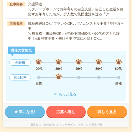
介護関連
仕事内容
＼グループホームでお年寄りの自立支援／自立した生活を目
指すお年寄りたちが、少人数で集団生活を送る「グ…
職種未経験OK / ブランクOK / パソコンスキル不要 / 英語力不
応募資格
要
＼無資格・未経験OK／※年齢不問※50代・60代の方も活躍
中！※履歴書不要・来社不要で電話相談もOK…
職場の雰囲気
年齢層
20代
30代
40代
50代
60代
男女比率
女性
男性
もっと見る
気になる!
応募へ進む
詳しく見る
派遣会社
株式会社スタッフサービス メディカル事業本部