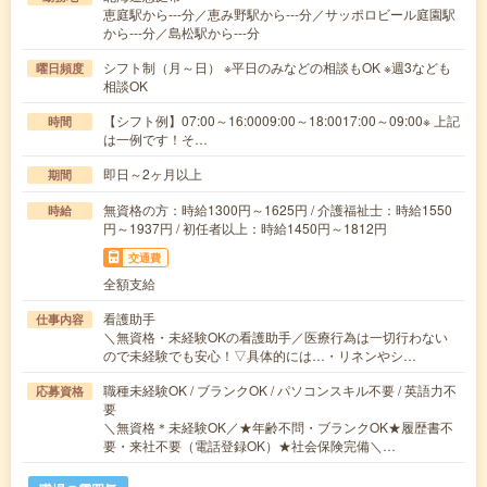
恵庭駅から---分／恵み野駅から---分／サッポロビール庭園駅
から---分／島松駅から---分
シフト制（月～日） ※平日のみなどの相談もOK ※週3なども
曜日頻度
相談OK
【シフト例】07:00～16:0009:00～18:0017:00～09:00※ 上記
時間
は一例です！そ…
即日～2ヶ月以上
期間
無資格の方：時給1300円～1625円 / 介護福祉士：時給1550
時給
円～1937円 / 初任者以上：時給1450円～1812円
交通費
全額支給
看護助手
仕事内容
＼無資格・未経験OKの看護助手／医療行為は一切行わない
ので未経験でも安心！▽具体的には…・リネンやシ…
職種未経験OK / ブランクOK / パソコンスキル不要 / 英語力不
応募資格
要
＼無資格＊未経験OK／★年齢不問・ブランクOK★履歴書不
要・来社不要（電話登録OK）★社会保険完備＼…