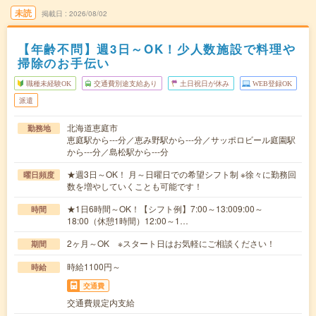
未読
掲載日
2026/08/02
【年齢不問】週3日～OK！少人数施設で料理や
掃除のお手伝い
職種未経験OK
交通費別途支給あり
土日祝日が休み
WEB登録OK
派遣
北海道恵庭市
勤務地
恵庭駅から---分／恵み野駅から---分／サッポロビール庭園駅
から---分／島松駅から---分
★週3日～OK！ 月～日曜日での希望シフト制 ※徐々に勤務回
曜日頻度
数を増やしていくことも可能です！
★1日6時間～OK！【シフト例】7:00～13:009:00～
時間
18:00（休憩1時間）12:00～1…
2ヶ月～OK ※スタート日はお気軽にご相談ください！
期間
時給1100円～
時給
交通費
交通費規定内支給