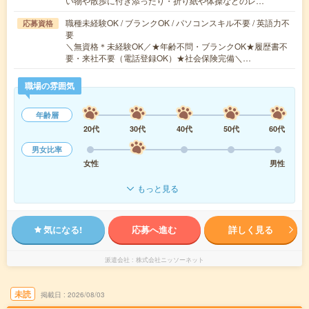
い物や散歩に付き添ったり・折り紙や体操などのレ…
職種未経験OK / ブランクOK / パソコンスキル不要 / 英語力不
応募資格
要
＼無資格＊未経験OK／★年齢不問・ブランクOK★履歴書不
要・来社不要（電話登録OK）★社会保険完備＼…
職場の雰囲気
年齢層
20代
30代
40代
50代
60代
男女比率
女性
男性
もっと見る
気になる!
応募へ進む
詳しく見る
派遣会社
株式会社ニッソーネット
未読
掲載日
2026/08/03