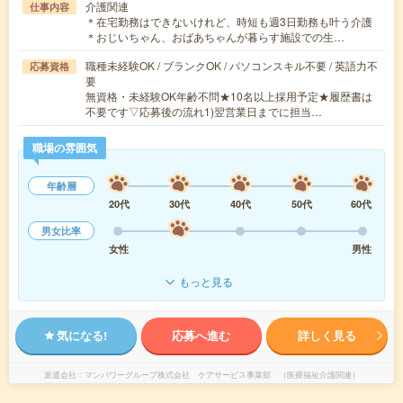
介護関連
仕事内容
＊在宅勤務はできないけれど、時短も週3日勤務も叶う介護
＊おじいちゃん、おばあちゃんが暮らす施設での生…
職種未経験OK / ブランクOK / パソコンスキル不要 / 英語力不
応募資格
要
無資格・未経験OK年齢不問★10名以上採用予定★履歴書は
不要です▽応募後の流れ1)翌営業日までに担当…
職場の雰囲気
年齢層
20代
30代
40代
50代
60代
男女比率
女性
男性
もっと見る
気になる!
応募へ進む
詳しく見る
派遣会社
マンパワーグループ株式会社 ケアサービス事業部 （医療福祉介護関連）