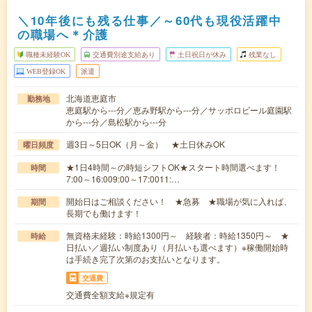
＼10年後にも残る仕事／～60代も現役活躍中
の職場へ＊介護
職種未経験OK
交通費別途支給あり
土日祝日が休み
残業なし
WEB登録OK
派遣
北海道恵庭市
勤務地
恵庭駅から---分／恵み野駅から---分／サッポロビール庭園駅
から---分／島松駅から---分
週3日～5日OK（月～金） ★土日休みOK
曜日頻度
★1日4時間～の時短シフトOK★スタート時間選べます！
時間
7:00～16:009:00～17:0011:…
開始日はご相談ください！ ★急募 ★職場が気に入れば、
期間
長期でも働けます！
無資格未経験：時給1300円～ 経験者：時給1350円～ ★
時給
日払い／週払い制度あり（月払いも選べます）※稼働開始時
は手続き完了次第のお支払いとなります。
交通費
交通費全額支給※規定有