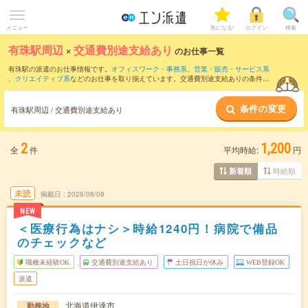
メニュー
気になる!
ログイン
検索
有珠駅周辺
×
交通費別途支給あり
のお仕事一覧
有珠駅の派遣のお仕事情報です。
オフィスワーク・事務系
、
営業・販売・サービス系
、
クリエイティブ系
などのお仕事を取り揃えています。交通費別途支給ありの条件の
他に、
職種未経験OK
、
友だちと一緒の応募OK
、
週4日勤務
などのこだわり条件も取り
揃えています。
条件の変更
有珠駅周辺 / 交通費別途支給あり
2
1,200
全
件
平均時給:
円
時給順
新着順
未読
掲載日
2026/08/08
NEW
＜医療行為はナシ＞時給1240円！病院で備品
のチェックなど
職種未経験OK
交通費別途支給あり
土日祝日が休み
WEB登録OK
派遣
北海道伊達市
勤務地