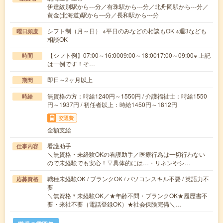
伊達紋別駅から---分／有珠駅から---分／北舟岡駅から---分／
黄金(北海道)駅から---分／長和駅から---分
シフト制（月～日） ※平日のみなどの相談もOK ※週3なども
曜日頻度
相談OK
【シフト例】07:00～16:0009:00～18:0017:00～09:00※ 上記
時間
は一例です！そ…
即日～2ヶ月以上
期間
無資格の方：時給1240円～1550円 / 介護福祉士：時給1550
時給
円～1937円 / 初任者以上：時給1450円～1812円
交通費
全額支給
看護助手
仕事内容
＼無資格・未経験OKの看護助手／医療行為は一切行わない
ので未経験でも安心！▽具体的には…・リネンやシ…
職種未経験OK / ブランクOK / パソコンスキル不要 / 英語力不
応募資格
要
＼無資格＊未経験OK／★年齢不問・ブランクOK★履歴書不
要・来社不要（電話登録OK）★社会保険完備＼…