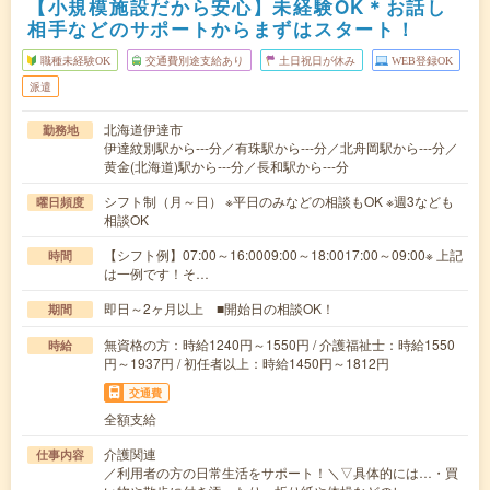
【小規模施設だから安心】未経験OK＊お話し
相手などのサポートからまずはスタート！
職種未経験OK
交通費別途支給あり
土日祝日が休み
WEB登録OK
派遣
北海道伊達市
勤務地
伊達紋別駅から---分／有珠駅から---分／北舟岡駅から---分／
黄金(北海道)駅から---分／長和駅から---分
シフト制（月～日） ※平日のみなどの相談もOK ※週3なども
曜日頻度
相談OK
【シフト例】07:00～16:0009:00～18:0017:00～09:00※ 上記
時間
は一例です！そ…
即日～2ヶ月以上 ■開始日の相談OK！
期間
無資格の方：時給1240円～1550円 / 介護福祉士：時給1550
時給
円～1937円 / 初任者以上：時給1450円～1812円
交通費
全額支給
介護関連
仕事内容
／利用者の方の日常生活をサポート！＼▽具体的には…・買