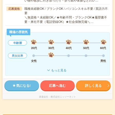
い物や散歩に付き添ったり・折り紙や体操などのレ…
職種未経験OK / ブランクOK / パソコンスキル不要 / 英語力不
応募資格
要
＼無資格＊未経験OK／★年齢不問・ブランクOK★履歴書不
要・来社不要（電話登録OK）★社会保険完備＼…
職場の雰囲気
年齢層
20代
30代
40代
50代
60代
男女比率
女性
男性
もっと見る
気になる!
応募へ進む
詳しく見る
派遣会社
株式会社ニッソーネット