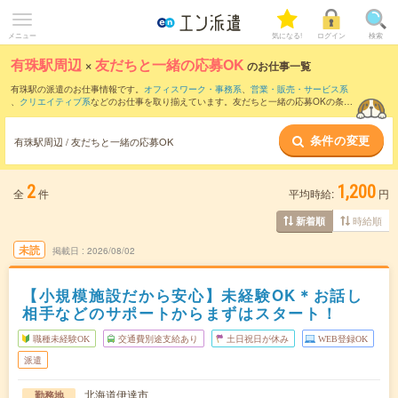
メニュー
気になる!
ログイン
検索
有珠駅周辺
×
友だちと一緒の応募OK
のお仕事一覧
有珠駅の派遣のお仕事情報です。
オフィスワーク・事務系
、
営業・販売・サービス系
、
クリエイティブ系
などのお仕事を取り揃えています。友だちと一緒の応募OKの条件
の他に、
交通費別途支給あり
、
職種未経験OK
、
週4日勤務
などのこだわり条件も取り
揃えています。
条件の変更
有珠駅周辺 / 友だちと一緒の応募OK
2
1,200
全
件
平均時給:
円
時給順
新着順
未読
掲載日
2026/08/02
【小規模施設だから安心】未経験OK＊お話し
相手などのサポートからまずはスタート！
職種未経験OK
交通費別途支給あり
土日祝日が休み
WEB登録OK
派遣
北海道伊達市
勤務地