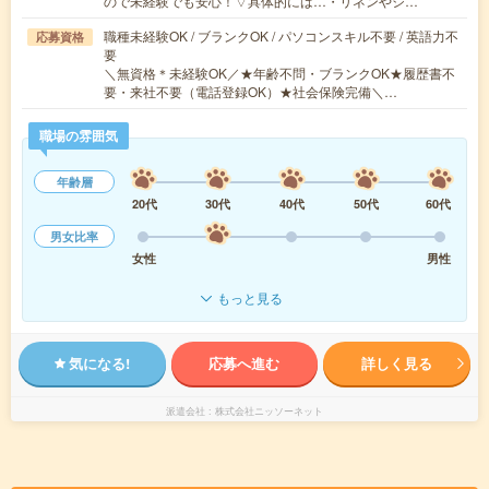
ので未経験でも安心！▽具体的には…・リネンやシ…
職種未経験OK / ブランクOK / パソコンスキル不要 / 英語力不
応募資格
要
＼無資格＊未経験OK／★年齢不問・ブランクOK★履歴書不
要・来社不要（電話登録OK）★社会保険完備＼…
職場の雰囲気
年齢層
20代
30代
40代
50代
60代
男女比率
女性
男性
もっと見る
気になる!
応募へ進む
詳しく見る
派遣会社
株式会社ニッソーネット