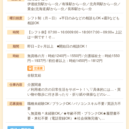
伊達紋別駅から---分／有珠駅から---分／北舟岡駅から---分／
黄金(北海道)駅から---分／長和駅から---分
シフト制（月～日） ※平日のみなどの相談もOK ※週3なども
曜日頻度
相談OK
【シフト例】07:00～16:0009:00～18:0017:00～09:00※ 上記
時間
は一例です！そ…
即日～2ヶ月以上 ■開始日の相談OK！
期間
無資格の方：時給1240円～1550円 / 介護福祉士：時給1550
時給
円～1937円 / 初任者以上：時給1450円～1812円
交通費
全額支給
介護関連
仕事内容
／利用者の方の日常生活をサポート！＼▽具体的には…・買
い物や散歩に付き添ったり・折り紙や体操などのレ…
職種未経験OK / ブランクOK / パソコンスキル不要 / 英語力不
応募資格
要
＼無資格＊未経験OK／★年齢不問・ブランクOK★履歴書不
要・来社不要（電話登録OK）★社会保険完備＼…