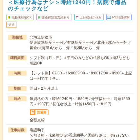
＜医療行為はナシ＞時給1240円！病院で備品
のチェックなど
職種未経験OK
交通費別途支給あり
土日祝日が休み
WEB登録OK
派遣
北海道伊達市
勤務地
伊達紋別駅から---分／有珠駅から---分／北舟岡駅から---分／
黄金(北海道)駅から---分／長和駅から---分
シフト制（月～日） ※平日のみなどの相談もOK ※週3なども
曜日頻度
相談OK
【シフト例】07:00～16:0009:00～18:0017:00～09:00※ 上記
時間
は一例です！そ…
即日～2ヶ月以上
期間
無資格の方：時給1240円～1550円 / 介護福祉士：時給1550
時給
円～1937円 / 初任者以上：時給1450円～1812円
交通費
全額支給
看護助手
仕事内容
＼無資格・未経験OKの看護助手／医療行為は一切行わない