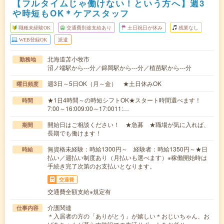
【フルタイムじゃ働けない！という方へ】週3
や時短もOK＊ケアスタッフ
職種未経験OK
交通費別途支給あり
土日祝日が休み
残業なし
WEB登録OK
派遣
北海道苫小牧市
勤務地
沼ノ端駅から---分／錦岡駅から---分／植苗駅から---分
週3日～5日OK（月～金） ★土日休みOK
曜日頻度
★1日4時間～の時短シフトOK★スタート時間選べます！
時間
7:00～16:009:00～17:0011:…
開始日はご相談ください！ ★急募 ★職場が気に入れば、
期間
長期でも働けます！
無資格未経験：時給1300円～ 経験者：時給1350円～★日
時給
払い／週払い制度あり（月払いも選べます）※稼働開始時は
手続き完了次第のお支払いとなります。
交通費
交通費全額支給※規定有
介護関連
仕事内容
＊入居者の方の「ありがとう」が嬉しい＊おじいちゃん、お