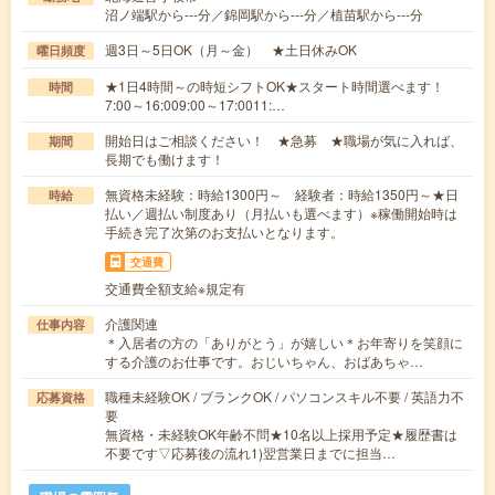
沼ノ端駅から---分／錦岡駅から---分／植苗駅から---分
週3日～5日OK（月～金） ★土日休みOK
曜日頻度
★1日4時間～の時短シフトOK★スタート時間選べます！
時間
7:00～16:009:00～17:0011:…
開始日はご相談ください！ ★急募 ★職場が気に入れば、
期間
長期でも働けます！
無資格未経験：時給1300円～ 経験者：時給1350円～★日
時給
払い／週払い制度あり（月払いも選べます）※稼働開始時は
手続き完了次第のお支払いとなります。
交通費
交通費全額支給※規定有
介護関連
仕事内容
＊入居者の方の「ありがとう」が嬉しい＊お年寄りを笑顔に
する介護のお仕事です。おじいちゃん、おばあちゃ…
職種未経験OK / ブランクOK / パソコンスキル不要 / 英語力不
応募資格
要
無資格・未経験OK年齢不問★10名以上採用予定★履歴書は
不要です▽応募後の流れ1)翌営業日までに担当…