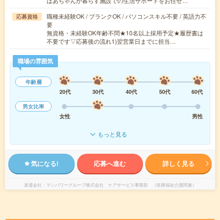
ばあちゃんが暮らす施設での生活サポートをお任せ…
職種未経験OK / ブランクOK / パソコンスキル不要 / 英語力不
応募資格
要
無資格・未経験OK年齢不問★10名以上採用予定★履歴書は
不要です▽応募後の流れ1)翌営業日までに担当…
職場の雰囲気
年齢層
20代
30代
40代
50代
60代
男女比率
女性
男性
もっと見る
気になる!
応募へ進む
詳しく見る
派遣会社
マンパワーグループ株式会社 ケアサービス事業部 （医療福祉介護関連）