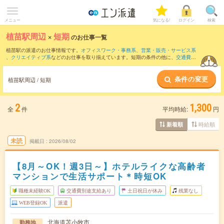
メニュー
気になる!
ログイン
検索
植苗駅周辺
×
短期
のお仕事一覧
植苗駅の派遣のお仕事情報です。
オフィスワーク・事務系
、
営業・販売・サービス系
、
クリエイティブ系
などのお仕事を取り揃えています。短期の条件の他に、
交通費別
途支給あり
、
職種未経験OK
、
友だちと一緒の応募OK
などでもお探し頂けます。
条件の変更
植苗駅周辺 / 短期
2
1,300
全
件
平均時給:
円
時給順
新着順
未読
掲載日
2026/08/02
【8月～OK！週3日～】ホテルライクな高齢者
マンションで生活サポート＊時短OK
職種未経験OK
交通費別途支給あり
土日祝日が休み
残業なし
WEB登録OK
派遣
北海道苫小牧市
勤務地