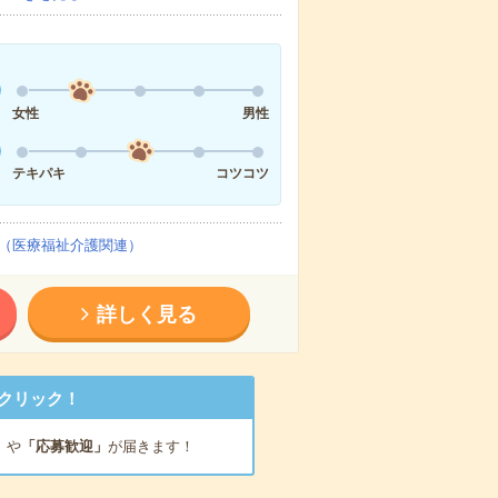
女性
男性
テキパキ
コツコツ
（医療福祉介護関連）
詳しく見る
クリック！
」
や
「応募歓迎」
が届きます！