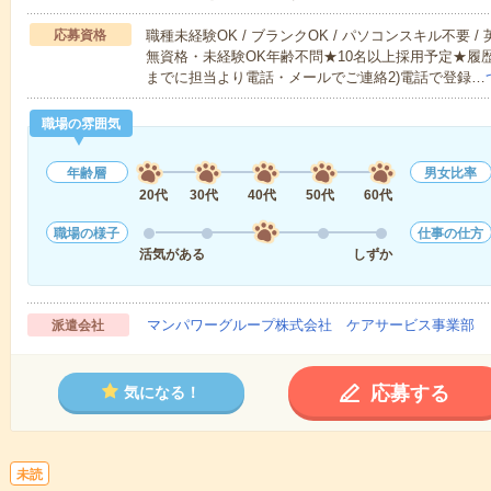
応募資格
職種未経験OK / ブランクOK / パソコンスキル不要 /
無資格・未経験OK年齢不問★10名以上採用予定★履
までに担当より電話・メールでご連絡2)電話で登録…
職場の雰囲気
年齢層
男女比率
20代
30代
40代
50代
60代
職場の様子
仕事の仕方
活気がある
しずか
マンパワーグループ株式会社 ケアサービス事業部 
派遣会社
応募する
気になる！
未読