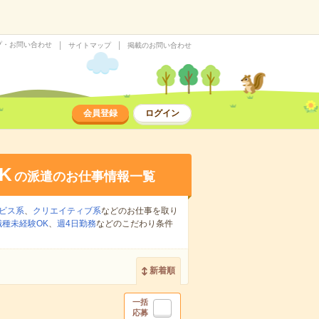
プ・お問い合わせ
サイトマップ
掲載のお問い合わせ
会員登録
ログイン
K
の派遣のお仕事情報一覧
ビス系
、
クリエイティブ系
などのお仕事を取り
職種未経験OK
、
週4日勤務
などのこだわり条件
新着順
一括
応募