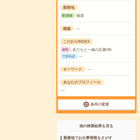
勤務地
植苗
駅/路線
職種
---
こだわりINDEX
友だちと一緒の応募OK
絶対
---
できれば
キーワード
---
あなたのプロフィール
---
条件の変更
他の検索結果を見る
勤務地でお仕事情報をさがす