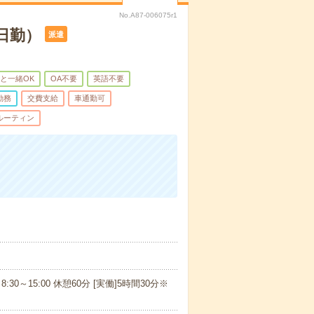
No.A87-006075r1
日勤）
派遣
と一緒OK
OA不要
英語不要
勤務
交費支給
車通勤可
ルーティン
8:30～15:00 休憩60分 [実働]5時間30分※