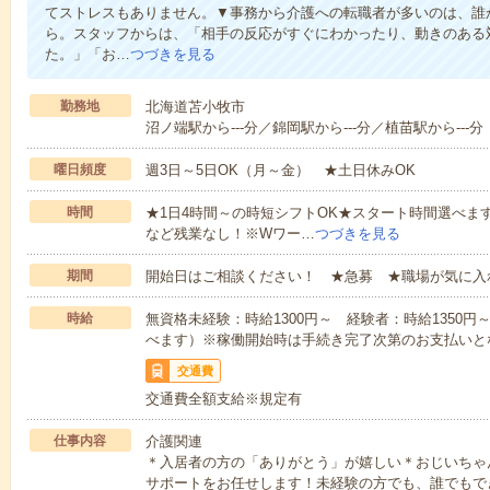
てストレスもありません。▼事務から介護への転職者が多いのは、誰
ら。スタッフからは、「相手の反応がすぐにわかったり、動きのある
た。」「お…
つづきを見る
勤務地
北海道苫小牧市
沼ノ端駅から---分／錦岡駅から---分／植苗駅から---分
曜日頻度
週3日～5日OK（月～金） ★土日休みOK
時間
★1日4時間～の時短シフトOK★スタート時間選べます！7:00～1
など残業なし！※Wワー…
つづきを見る
期間
開始日はご相談ください！ ★急募 ★職場が気に入
時給
無資格未経験：時給1300円～ 経験者：時給1350
べます）※稼働開始時は手続き完了次第のお支払いと
交通費
交通費全額支給※規定有
仕事内容
介護関連
＊入居者の方の「ありがとう」が嬉しい＊おじいちゃ
サポートをお任せします！未経験の方でも、誰でもで