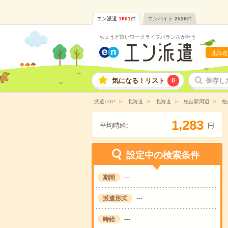
エン派遣
1601
件
エンバイト
2539
件
ちょうど良いワークライフバランスが叶う
北海道
気になる！リスト
0
保存し
派遣TOP
北海道
北海道
植苗駅周辺
植
,
1
2
8
3
平均時給:
円
設定中の検索条件
期間
---
派遣形式
---
時給
---