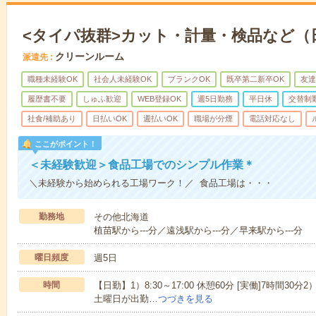
<タイパ抜群>カット・計量・検品など（
クリーンルーム
派遣先
職種未経験OK
社会人未経験OK
ブランクOK
既卒第二新卒OK
友達
履歴書不要
しゅふ歓迎
WEB登録OK
週5日勤務
平日休
交替制
社食/補助あり
日払いOK
週払いOK
職場が分煙
電話対応なし
ここがポイント！
＜未経験歓迎＞食品工場でのシンプル作業＊
＼未経験から始められる工場ワーク！／ 食品工場は・・・
勤務地
その他北海道
植苗駅から---分／遠浅駅から---分／早来駅から---分
曜日頻度
週5日
時間
【日勤】1）8:30～17:00 休憩60分 [実働]7時間30分2）
土曜日が出勤…
つづきを見る