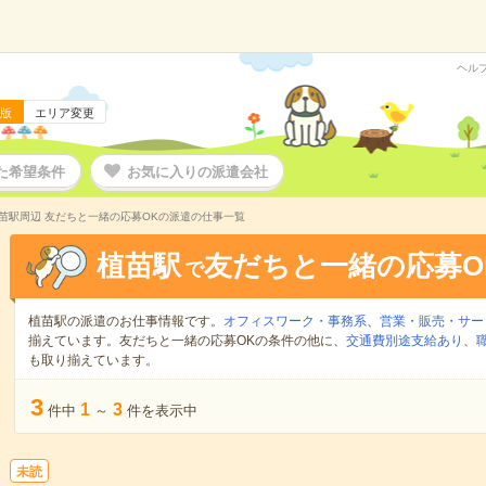
ヘル
版
エリア変更
た希望条件
お気に入りの派遣会社
苗駅周辺 友だちと一緒の応募OKの派遣の仕事一覧
植苗駅
友だちと一緒の応募O
で
植苗駅の派遣のお仕事情報です。
オフィスワーク・事務系
、
営業・販売・サー
揃えています。友だちと一緒の応募OKの条件の他に、
交通費別途支給あり
、
も取り揃えています。
3
1
3
件中
～
件を表示中
未読