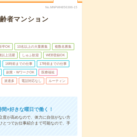
No.MNPWH856386-15
高齢者マンション
新卒OK
10名以上の大量募集
複数名募集
0歳以上活躍
しゅふ歓迎
WEB登録OK
16時前までの仕事
17時前までの仕事
副業・WワークOK
医療福祉
派遣多
電話対応なし
ルーティン
時間×好きな曜日で働く！
立度が高めなので、体力に自信がない方
ひとつでお仕事紹介まで可能なので、手