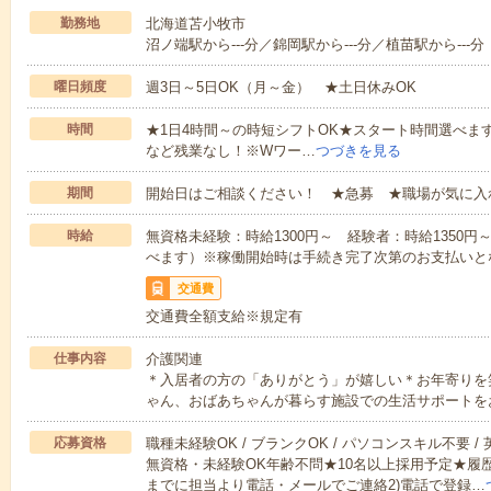
勤務地
北海道苫小牧市
沼ノ端駅から---分／錦岡駅から---分／植苗駅から---分
曜日頻度
週3日～5日OK（月～金） ★土日休みOK
時間
★1日4時間～の時短シフトOK★スタート時間選べます！7:00～1
など残業なし！※Wワー…
つづきを見る
期間
開始日はご相談ください！ ★急募 ★職場が気に入
時給
無資格未経験：時給1300円～ 経験者：時給1350
べます）※稼働開始時は手続き完了次第のお支払いと
交通費
交通費全額支給※規定有
仕事内容
介護関連
＊入居者の方の「ありがとう」が嬉しい＊お年寄りを
ゃん、おばあちゃんが暮らす施設での生活サポートを
応募資格
職種未経験OK / ブランクOK / パソコンスキル不要 /
無資格・未経験OK年齢不問★10名以上採用予定★履
までに担当より電話・メールでご連絡2)電話で登録…