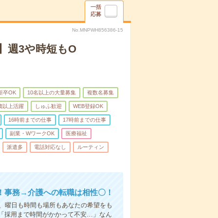
一括
応募
No.MNPWH856386-15
】週3や時短もO
新卒OK
10名以上の大量募集
複数名募集
0歳以上活躍
しゅふ歓迎
WEB登録OK
16時前までの仕事
17時前までの仕事
副業・WワークOK
医療福祉
派遣多
電話対応なし
ルーティン
！事務→介護への転職は相性〇！
ら、曜日も時間も場所もあなたの希望をも
「採用まで時間がかかって不安…」なん