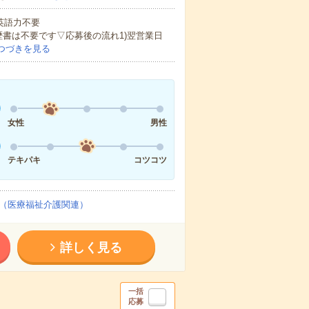
 英語力不要
歴書は不要です▽応募後の流れ1)翌営業日
つづきを見る
女性
男性
テキパキ
コツコツ
（医療福祉介護関連）
詳しく見る
一括
応募