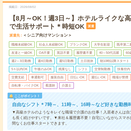
掲載日
2026/08/02
【8月～OK！週3日～】ホテルライクな
で生活サポート＊時短OK
派遣
＜シニア向けマンション＞
派遣先
職種未経験OK
社会人未経験OK
ブランクOK
大学生歓迎
既卒第二
友達と一緒OK
OA不要
英語不要
履歴書不要
40～50代活躍
6
週2～3日勤務
週4日勤務
週5日勤務
土日祝休
朝10時以降スタート
5ｈ以内OK
午後のみOK
残業なし
シフト
交替制勤務
扶養控内
交費支給
車通勤可
服装自由
日払いOK
週払いOK
職場が禁煙
自転車・バイクOK
看護師
介護士
ここがポイント！
自由なシフト＊7時～、11時～、16時～など好きな勤務
▼高級ホテルのようなキレイな職場で介護のお仕事！入居者さんは自
も長く続けやすいです。▼来社＆履歴書不要！自宅にいながらスマホ
間なくお仕事スタートできます。