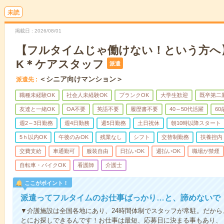
未読
掲載日
2026/08/01
【フルタイムじゃ働けない！という方へ
K＊ケアスタッフ
派遣
＜シニア向けマンション＞
派遣先
職種未経験OK
社会人未経験OK
ブランクOK
大学生歓迎
既卒第二
友達と一緒OK
OA不要
英語不要
履歴書不要
40～50代活躍
6
週2～3日勤務
週4日勤務
週5日勤務
土日祝休
朝10時以降スタート
5ｈ以内OK
午後のみOK
残業なし
シフト
交替制勤務
扶養控内
交費支給
車通勤可
服装自由
日払いOK
週払いOK
職場が禁煙
自転車・バイクOK
看護師
介護士
ここがポイント！
派遣ってフルタイムのお仕事ばっかり…と、諦めないで
▼介護施設は全国各地にあり、24時間体制でスタッフが常駐。だか
とにお探しできるんです！お仕事は最短、応募日に決まる事もあり、