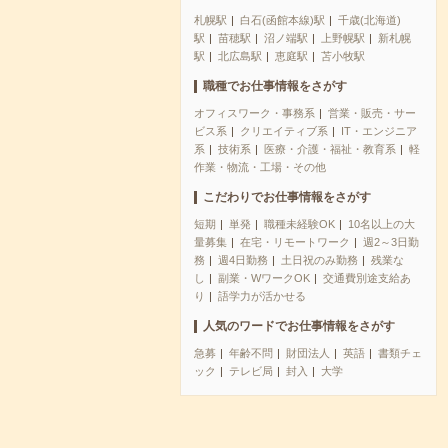
札幌駅
白石(函館本線)駅
千歳(北海道)
駅
苗穂駅
沼ノ端駅
上野幌駅
新札幌
駅
北広島駅
恵庭駅
苫小牧駅
職種でお仕事情報をさがす
オフィスワーク・事務系
営業・販売・サー
ビス系
クリエイティブ系
IT・エンジニア
系
技術系
医療・介護・福祉・教育系
軽
作業・物流・工場・その他
こだわりでお仕事情報をさがす
短期
単発
職種未経験OK
10名以上の大
量募集
在宅・リモートワーク
週2～3日勤
務
週4日勤務
土日祝のみ勤務
残業な
し
副業・WワークOK
交通費別途支給あ
り
語学力が活かせる
人気のワードでお仕事情報をさがす
急募
年齢不問
財団法人
英語
書類チェ
ック
テレビ局
封入
大学