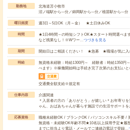
勤務地
北海道苫小牧市
沼ノ端駅から---分／錦岡駅から---分／植苗駅から---分
曜日頻度
週3日～5日OK（月～金） ★土日休みOK
時間
★1日4時間～の時短シフトOK★スタート時間選べます！7:00～1
など残業なし！※Wワー…
つづきを見る
期間
開始日はご相談ください！ ★急募 ★職場が気に入
時給
無資格未経験：時給1300円～ 経験者：時給1350
べます）※稼働開始時は手続き完了次第のお支払いと
交通費
交通費全額支給※規定有
仕事内容
介護関連
＊入居者の方の「ありがとう」が嬉しい＊お年寄りを
ゃん、おばあちゃんが暮らす施設での生活サポートを
応募資格
職種未経験OK / ブランクOK / パソコンスキル不要 /
無資格・未経験OK年齢不問★10名以上採用予定★履
までに担当より電話・メールでご連絡2)電話で登録…