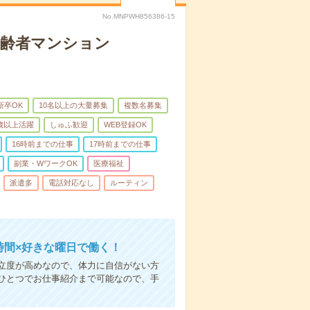
No.MNPWH856386-15
高齢者マンション
新卒OK
10名以上の大量募集
複数名募集
0歳以上活躍
しゅふ歓迎
WEB登録OK
16時前までの仕事
17時前までの仕事
副業・WワークOK
医療福祉
派遣多
電話対応なし
ルーティン
時間×好きな曜日で働く！
立度が高めなので、体力に自信がない方
ひとつでお仕事紹介まで可能なので、手