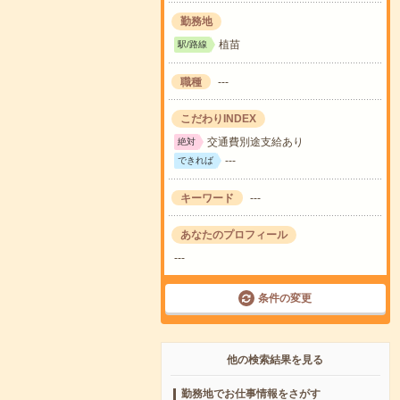
勤務地
植苗
駅/路線
職種
---
こだわりINDEX
交通費別途支給あり
絶対
---
できれば
キーワード
---
あなたのプロフィール
---
条件の変更
他の検索結果を見る
勤務地でお仕事情報をさがす