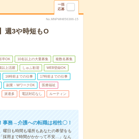
一括
応募
No.MNPWH856386-15
】週3や時短もO
新卒OK
10名以上の大量募集
複数名募集
0歳以上活躍
しゅふ歓迎
WEB登録OK
16時前までの仕事
17時前までの仕事
副業・WワークOK
医療福祉
派遣多
電話対応なし
ルーティン
！事務→介護への転職は相性〇！
ら、曜日も時間も場所もあなたの希望をも
「採用まで時間がかかって不安…」なん