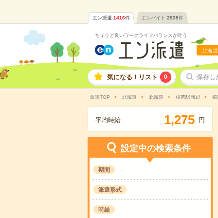
エン派遣
1416
件
エンバイト
2539
件
ちょうど良いワークライフバランスが叶う
北海道
気になる！リスト
0
保存し
派遣TOP
北海道
北海道
植苗駅周辺
植
,
1
2
7
5
平均時給:
円
設定中の検索条件
期間
---
派遣形式
---
時給
---