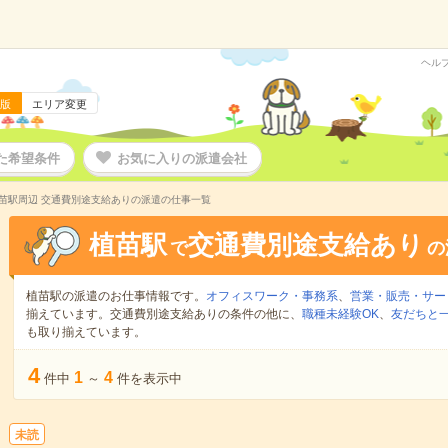
ヘル
版
エリア変更
た希望条件
お気に入りの派遣会社
苗駅周辺 交通費別途支給ありの派遣の仕事一覧
植苗駅
交通費別途支給あり
で
の
植苗駅の派遣のお仕事情報です。
オフィスワーク・事務系
、
営業・販売・サー
揃えています。交通費別途支給ありの条件の他に、
職種未経験OK
、
友だちと一
も取り揃えています。
4
1
4
件中
～
件を表示中
未読