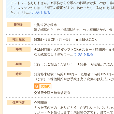
てストレスもありません。▼事務から介護への転職者が多いのは、誰
ら。スタッフからは、「相手の反応がすぐにわかったり、動きのある
た。」「お…
つづきを見る
勤務地
北海道苫小牧市
沼ノ端駅から---分／錦岡駅から---分／植苗駅から---分
曜日頻度
週3日～5日OK（月～金） ★土日休みOK
時間
★1日4時間～の時短シフトOK★スタート時間選べます！7:00～1
など残業なし！※Wワー…
つづきを見る
期間
開始日はご相談ください！ ★急募 ★職場が気に入
時給
無資格未経験：時給1300円～ 経験者：時給1350
べます）※稼働開始時は手続き完了次第のお支払いと
交通費
交通費全額支給※規定有
仕事内容
介護関連
＊入居者の方の「ありがとう」が嬉しい＊おじいちゃ
サポートをお任せします！未経験の方でも、誰でもで