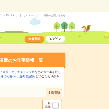
プ・お問い合わせ
サイトマップ
掲載のお問い合わせ
会員登録
ログイン
派遣のお仕事情報一覧
ビス系
、
クリエイティブ系
などのお仕事を取り
緒の応募OK
、
週4日勤務
などのこだわり条件
新着順
一括
応募