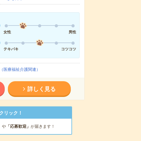
女性
男性
テキパキ
コツコツ
（医療福祉介護関連）
詳しく見る
クリック！
」
や
「応募歓迎」
が届きます！