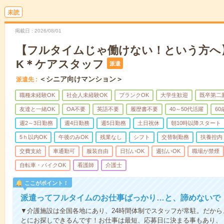
未読
掲載日
2026/08/01
【フルタイムじゃ働けない！という方へ
K＊ケアスタッフ
派遣
＜シニア向けマンション＞
派遣先
職種未経験OK
社会人未経験OK
ブランクOK
大学生歓迎
既卒第二
友達と一緒OK
OA不要
英語不要
履歴書不要
40～50代活躍
6
週2～3日勤務
週4日勤務
週5日勤務
土日祝休
朝10時以降スタート
5ｈ以内OK
午後のみOK
残業なし
シフト
交替制勤務
扶養控内
交費支給
車通勤可
服装自由
日払いOK
週払いOK
職場が禁煙
自転車・バイクOK
看護師
介護士
ここがポイント！
派遣ってフルタイムのお仕事ばっかり…と、諦めないで
▼介護施設は全国各地にあり、24時間体制でスタッフが常駐。だか
とにお探しできるんです！お仕事は最短、応募日に決まる事もあり、