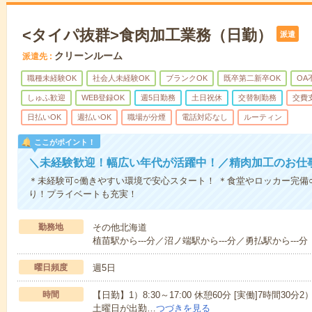
<タイパ抜群>食肉加工業務（日勤）
派遣
クリーンルーム
派遣先
職種未経験OK
社会人未経験OK
ブランクOK
既卒第二新卒OK
OA
しゅふ歓迎
WEB登録OK
週5日勤務
土日祝休
交替制勤務
交費
日払いOK
週払いOK
職場が分煙
電話対応なし
ルーティン
ここがポイント！
＼未経験歓迎！幅広い年代が活躍中！／精肉加工のお仕
＊未経験可○働きやすい環境で安心スタート！ ＊食堂やロッカー完備
り！プライベートも充実！
勤務地
その他北海道
植苗駅から---分／沼ノ端駅から---分／勇払駅から---分
曜日頻度
週5日
時間
【日勤】1）8:30～17:00 休憩60分 [実働]7時間30分2）
土曜日が出勤…
つづきを見る