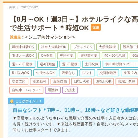
掲載日
2026/08/02
【8月～OK！週3日～】ホテルライクな
で生活サポート＊時短OK
派遣
＜シニア向けマンション＞
派遣先
職種未経験OK
社会人未経験OK
ブランクOK
大学生歓迎
既卒第二
友達と一緒OK
OA不要
英語不要
履歴書不要
40～50代活躍
6
週2～3日勤務
週4日勤務
週5日勤務
土日祝休
朝10時以降スタート
5ｈ以内OK
午後のみOK
残業なし
シフト
交替制勤務
扶養控内
交費支給
車通勤可
服装自由
日払いOK
週払いOK
職場が禁煙
自転車・バイクOK
看護師
介護士
ここがポイント！
自由なシフト＊7時～、11時～、16時～など好きな勤務
▼高級ホテルのようなキレイな職場で介護のお仕事！入居者さんは自
も長く続けやすいです。▼来社＆履歴書不要！自宅にいながらスマホ
間なくお仕事スタートできます。