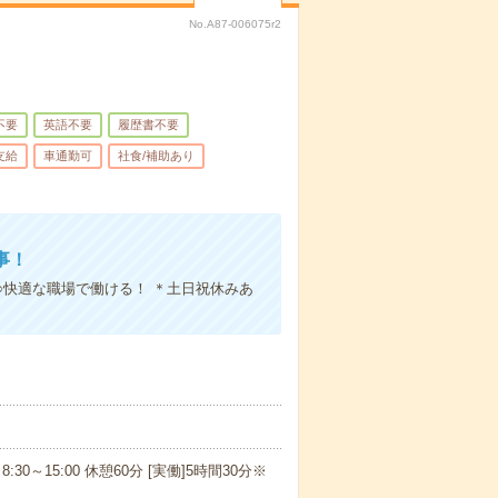
No.A87-006075r2
不要
英語不要
履歴書不要
支給
車通勤可
社食/補助あり
事！
○快適な職場で働ける！ ＊土日祝休みあ
8:30～15:00 休憩60分 [実働]5時間30分※