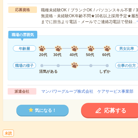
応募資格
職種未経験OK / ブランクOK / パソコンスキル不要 /
無資格・未経験OK年齢不問★10名以上採用予定★履
までに担当より電話・メールでご連絡2)電話で登録…
職場の雰囲気
年齢層
男女比率
20代
30代
40代
50代
60代
職場の様子
仕事の仕方
活気がある
しずか
マンパワーグループ株式会社 ケアサービス事業部 
派遣会社
応募する
気になる！
未読