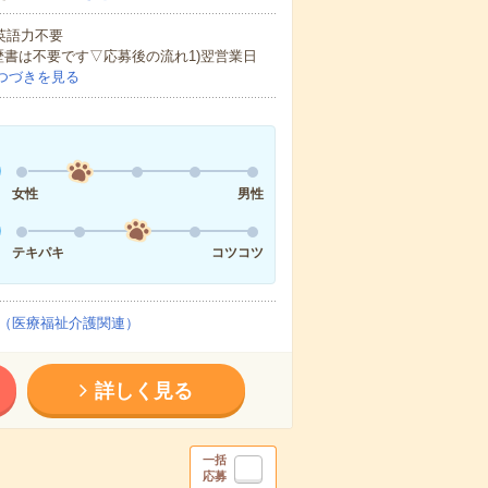
 英語力不要
歴書は不要です▽応募後の流れ1)翌営業日
つづきを見る
女性
男性
テキパキ
コツコツ
（医療福祉介護関連）
詳しく見る
一括
応募