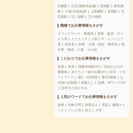
札幌駅
白石(函館本線)駅
苗穂駅
新札幌
駅
千歳(北海道)駅
上野幌駅
長都駅
北
広島駅
沼ノ端駅
苫小牧駅
職種でお仕事情報をさがす
オフィスワーク・事務系
営業・販売・サー
ビス系
クリエイティブ系
IT・エンジニア
系
技術系
医療・介護・福祉・教育系
軽
作業・物流・工場・その他
こだわりでお仕事情報をさがす
短期
単発
職種未経験OK
10名以上の大
量募集
友だちと一緒の応募OK
在宅・リモ
ートワーク
週2～3日勤務
週4日勤務
土
日祝のみ勤務
残業なし
副業・WワークOK
語学力が活かせる
人気のワードでお仕事情報をさがす
急募
年齢不問
財団法人
英語
書類チェ
ック
テレビ局
封入
大学