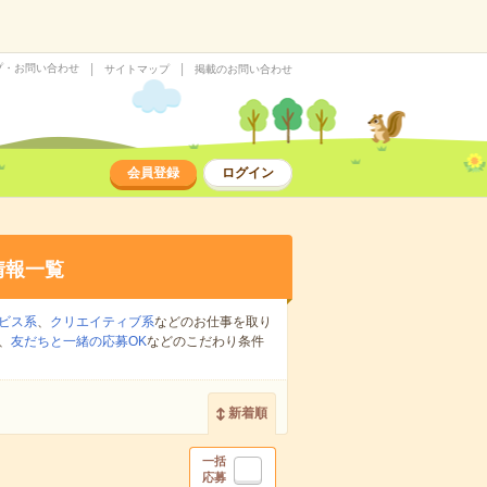
プ・お問い合わせ
サイトマップ
掲載のお問い合わせ
会員登録
ログイン
情報一覧
ビス系
、
クリエイティブ系
などのお仕事を取り
、
友だちと一緒の応募OK
などのこだわり条件
新着順
一括
応募