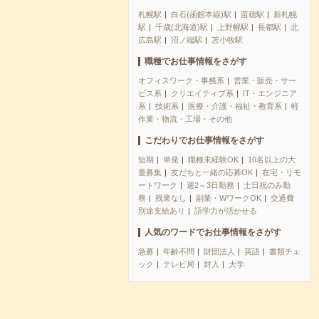
札幌駅
白石(函館本線)駅
苗穂駅
新札幌
駅
千歳(北海道)駅
上野幌駅
長都駅
北
広島駅
沼ノ端駅
苫小牧駅
職種でお仕事情報をさがす
オフィスワーク・事務系
営業・販売・サー
ビス系
クリエイティブ系
IT・エンジニア
系
技術系
医療・介護・福祉・教育系
軽
作業・物流・工場・その他
こだわりでお仕事情報をさがす
短期
単発
職種未経験OK
10名以上の大
量募集
友だちと一緒の応募OK
在宅・リモ
ートワーク
週2～3日勤務
土日祝のみ勤
務
残業なし
副業・WワークOK
交通費
別途支給あり
語学力が活かせる
人気のワードでお仕事情報をさがす
急募
年齢不問
財団法人
英語
書類チェ
ック
テレビ局
封入
大学