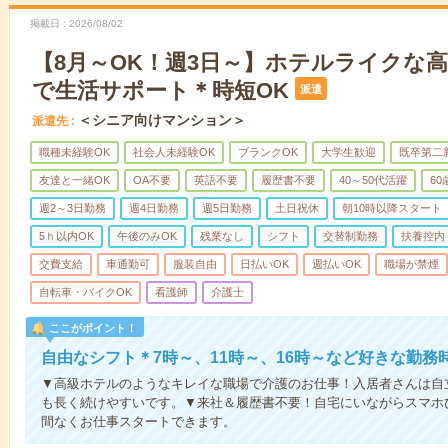
掲載日
2026/08/02
【8月～OK！週3日～】ホテルライクな
で生活サポート＊時短OK
派遣
＜シニア向けマンション＞
派遣先
職種未経験OK
社会人未経験OK
ブランクOK
大学生歓迎
既卒第二
友達と一緒OK
OA不要
英語不要
履歴書不要
40～50代活躍
6
週2～3日勤務
週4日勤務
週5日勤務
土日祝休
朝10時以降スタート
5ｈ以内OK
午後のみOK
残業なし
シフト
交替制勤務
扶養控内
交費支給
車通勤可
服装自由
日払いOK
週払いOK
職場が禁煙
自転車・バイクOK
看護師
介護士
ここがポイント！
自由なシフト＊7時～、11時～、16時～など好きな勤務
▼高級ホテルのようなキレイな職場で介護のお仕事！入居者さんは自
も長く続けやすいです。▼来社＆履歴書不要！自宅にいながらスマホ
間なくお仕事スタートできます。