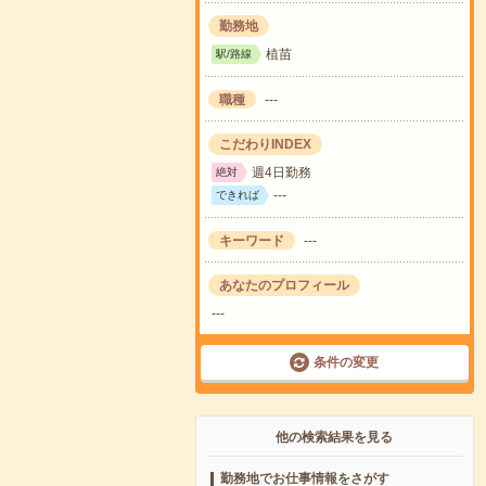
勤務地
植苗
駅/路線
職種
---
こだわりINDEX
週4日勤務
絶対
---
できれば
キーワード
---
あなたのプロフィール
---
条件の変更
他の検索結果を見る
勤務地でお仕事情報をさがす