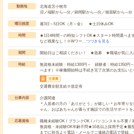
勤務地
北海道苫小牧市
沼ノ端駅から---分／錦岡駅から---分／植苗駅から---分
曜日頻度
週3日～5日OK（月～金） ★土日休みOK
時間
★1日4時間～の時短シフトOK★スタート時間選べます！7:00～1
など残業なし！※Wワー…
つづきを見る
期間
開始日はご相談ください！ ★急募 ★職場が気に入
時給
無資格未経験：時給1300円～ 経験者：時給1350
べます）※稼働開始時は手続き完了次第のお支払いと
交通費
交通費全額支給※規定有
仕事内容
介護関連
＊入居者の方の「ありがとう」が嬉しい＊お年寄りを
ゃん、おばあちゃんが暮らす施設での生活サポートを
応募資格
職種未経験OK / ブランクOK / パソコンスキル不要 /
無資格・未経験OK年齢不問★10名以上採用予定★履
までに担当より電話・メールでご連絡2)電話で登録…