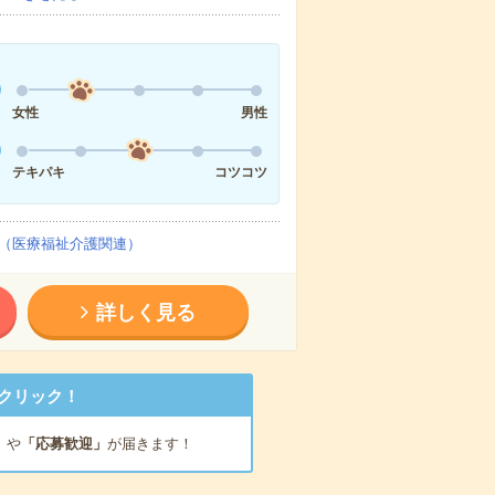
女性
男性
テキパキ
コツコツ
（医療福祉介護関連）
詳しく見る
クリック！
」
や
「応募歓迎」
が届きます！