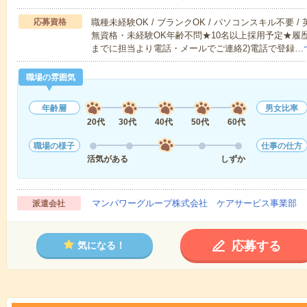
応募資格
職種未経験OK / ブランクOK / パソコンスキル不要 /
無資格・未経験OK年齢不問★10名以上採用予定★履
までに担当より電話・メールでご連絡2)電話で登録…
職場の雰囲気
年齢層
男女比率
20代
30代
40代
50代
60代
職場の様子
仕事の仕方
活気がある
しずか
マンパワーグループ株式会社 ケアサービス事業部 
派遣会社
応募する
気になる！