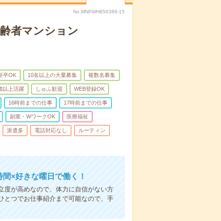
No.MNPWH856386-15
高齢者マンション
新卒OK
10名以上の大量募集
複数名募集
0歳以上活躍
しゅふ歓迎
WEB登録OK
16時前までの仕事
17時前までの仕事
副業・WワークOK
医療福祉
派遣多
電話対応なし
ルーティン
時間×好きな曜日で働く！
立度が高めなので、体力に自信がない方
ひとつでお仕事紹介まで可能なので、手