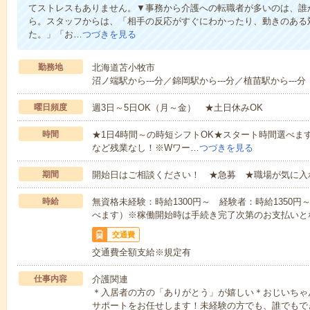
てストレスもありません。▼事務から介護への転職者が多いのは、誰
ら。スタッフからは、「相手の反応がすぐにわかったり、動きのある
た。」「お…
つづきを見る
勤務地
北海道苫小牧市
沼ノ端駅から---分／錦岡駅から---分／植苗駅から---分
曜日頻度
週3日～5日OK（月～金） ★土日休みOK
時間
★1日4時間～の時短シフトOK★スタート時間選べます！7:00～1
など残業なし！※Wワー…
つづきを見る
期間
開始日はご相談ください！ ★急募 ★職場が気に入
時給
無資格未経験：時給1300円～ 経験者：時給1350
べます）※稼働開始時は手続き完了次第のお支払いと
交通費
交通費全額支給※規定有
仕事内容
介護関連
＊入居者の方の「ありがとう」が嬉しい＊おじいちゃ
サポートをお任せします！未経験の方でも、誰でもで