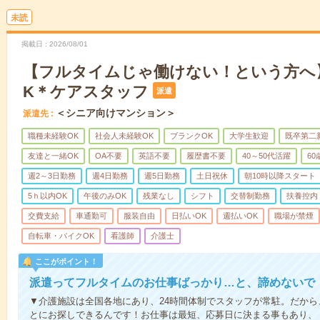
未読
掲載日
2026/08/01
【フルタイムじゃ働けない！という方へ
K＊ケアスタッフ
派遣
＜シニア向けマンション＞
派遣先
職種未経験OK
社会人未経験OK
ブランクOK
大学生歓迎
既卒第二
友達と一緒OK
OA不要
英語不要
履歴書不要
40～50代活躍
6
週2～3日勤務
週4日勤務
週5日勤務
土日祝休
朝10時以降スタート
5ｈ以内OK
午後のみOK
残業なし
シフト
交替制勤務
扶養控内
交費支給
車通勤可
服装自由
日払いOK
週払いOK
職場が禁煙
自転車・バイクOK
看護師
介護士
ここがポイント！
派遣ってフルタイムのお仕事ばっかり…と、諦めないで
▼介護施設は全国各地にあり、24時間体制でスタッフが常駐。だか
とにお探しできるんです！お仕事は最短、応募日に決まる事もあり、