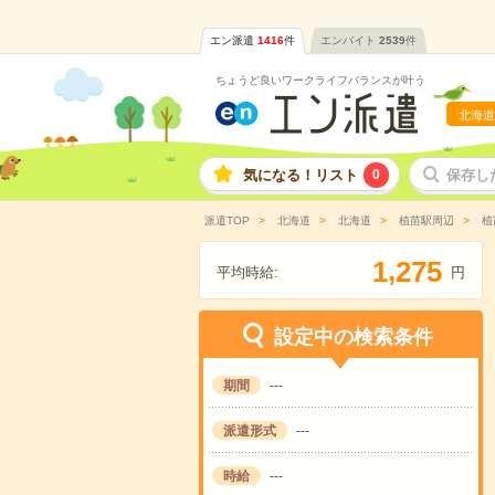
エン派遣
1416
件
エンバイト
2539
件
ちょうど良いワークライフバランスが叶う
北海道
気になる！リスト
0
保存し
派遣TOP
北海道
北海道
植苗駅周辺
植
,
1
2
7
5
平均時給:
円
設定中の検索条件
期間
---
派遣形式
---
時給
---