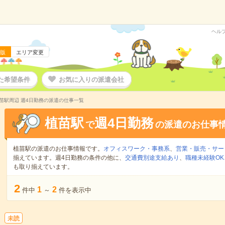
ヘル
版
エリア変更
た希望条件
お気に入りの派遣会社
苗駅周辺 週4日勤務の派遣の仕事一覧
植苗駅
週4日勤務
で
の派遣のお仕事
植苗駅の派遣のお仕事情報です。
オフィスワーク・事務系
、
営業・販売・サー
揃えています。週4日勤務の条件の他に、
交通費別途支給あり
、
職種未経験OK
も取り揃えています。
2
1
2
件中
～
件を表示中
未読