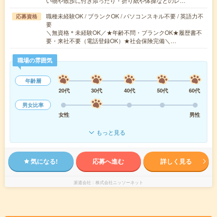
い物や散歩に付き添ったり・折り紙や体操などのレ…
職種未経験OK / ブランクOK / パソコンスキル不要 / 英語力不
応募資格
要
＼無資格＊未経験OK／★年齢不問・ブランクOK★履歴書不
要・来社不要（電話登録OK）★社会保険完備＼…
職場の雰囲気
年齢層
20代
30代
40代
50代
60代
男女比率
女性
男性
もっと見る
気になる!
応募へ進む
詳しく見る
派遣会社
株式会社ニッソーネット