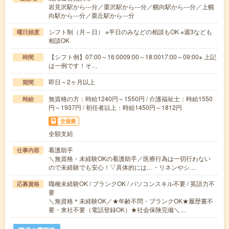
岩見沢駅から---分／栗沢駅から---分／幌向駅から---分／上幌
向駅から---分／栗丘駅から---分
シフト制（月～日） ※平日のみなどの相談もOK ※週3なども
曜日頻度
相談OK
【シフト例】07:00～16:0009:00～18:0017:00～09:00※ 上記
時間
は一例です！そ…
即日～2ヶ月以上
期間
無資格の方：時給1240円～1550円 / 介護福祉士：時給1550
時給
円～1937円 / 初任者以上：時給1450円～1812円
交通費
全額支給
看護助手
仕事内容
＼無資格・未経験OKの看護助手／医療行為は一切行わない
ので未経験でも安心！▽具体的には…・リネンやシ…
職種未経験OK / ブランクOK / パソコンスキル不要 / 英語力不
応募資格
要
＼無資格＊未経験OK／★年齢不問・ブランクOK★履歴書不
要・来社不要（電話登録OK）★社会保険完備＼…