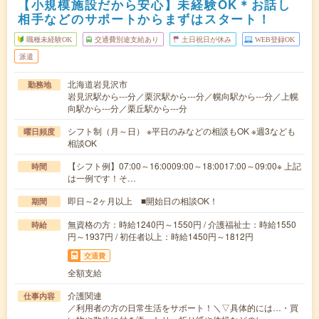
【小規模施設だから安心】未経験OK＊お話し
相手などのサポートからまずはスタート！
職種未経験OK
交通費別途支給あり
土日祝日が休み
WEB登録OK
派遣
北海道岩見沢市
勤務地
岩見沢駅から---分／栗沢駅から---分／幌向駅から---分／上幌
向駅から---分／栗丘駅から---分
シフト制（月～日） ※平日のみなどの相談もOK ※週3なども
曜日頻度
相談OK
【シフト例】07:00～16:0009:00～18:0017:00～09:00※ 上記
時間
は一例です！そ…
即日～2ヶ月以上 ■開始日の相談OK！
期間
無資格の方：時給1240円～1550円 / 介護福祉士：時給1550
時給
円～1937円 / 初任者以上：時給1450円～1812円
交通費
全額支給
介護関連
仕事内容
／利用者の方の日常生活をサポート！＼▽具体的には…・買