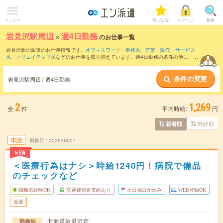
メニュー
気になる!
ログイン
検索
岩見沢駅周辺
×
週4日勤務
のお仕事一覧
岩見沢駅の派遣のお仕事情報です。
オフィスワーク・事務系
、
営業・販売・サービス
系
、
クリエイティブ系
などのお仕事を取り揃えています。週4日勤務の条件の他に、
交
通費別途支給あり
、
職種未経験OK
、
友だちと一緒の応募OK
などのこだわり条件も取
り揃えています。
条件の変更
岩見沢駅周辺 / 週4日勤務
2
1,269
全
件
平均時給:
円
時給順
新着順
未読
掲載日
2026/08/07
NEW
＜医療行為はナシ＞時給1240円！病院で備品
のチェックなど
職種未経験OK
交通費別途支給あり
土日祝日が休み
WEB登録OK
派遣
北海道岩見沢市
勤務地