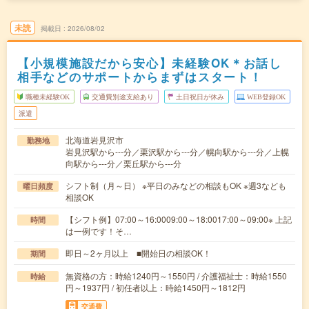
未読
掲載日
2026/08/02
【小規模施設だから安心】未経験OK＊お話し
相手などのサポートからまずはスタート！
職種未経験OK
交通費別途支給あり
土日祝日が休み
WEB登録OK
派遣
北海道岩見沢市
勤務地
岩見沢駅から---分／栗沢駅から---分／幌向駅から---分／上幌
向駅から---分／栗丘駅から---分
シフト制（月～日） ※平日のみなどの相談もOK ※週3なども
曜日頻度
相談OK
【シフト例】07:00～16:0009:00～18:0017:00～09:00※ 上記
時間
は一例です！そ…
即日～2ヶ月以上 ■開始日の相談OK！
期間
無資格の方：時給1240円～1550円 / 介護福祉士：時給1550
時給
円～1937円 / 初任者以上：時給1450円～1812円
交通費