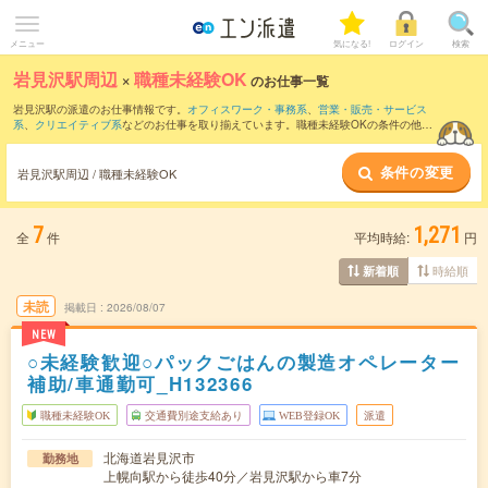
メニュー
気になる!
ログイン
検索
岩見沢駅周辺
×
職種未経験OK
のお仕事一覧
岩見沢駅の派遣のお仕事情報です。
オフィスワーク・事務系
、
営業・販売・サービス
系
、
クリエイティブ系
などのお仕事を取り揃えています。職種未経験OKの条件の他
に、
交通費別途支給あり
、
友だちと一緒の応募OK
、
週4日勤務
などのこだわり条件も
取り揃えています。
条件の変更
岩見沢駅周辺 / 職種未経験OK
7
1,271
全
件
平均時給:
円
時給順
新着順
未読
掲載日
2026/08/07
NEW
○未経験歓迎○パックごはんの製造オペレーター
補助/車通勤可_H132366
職種未経験OK
交通費別途支給あり
WEB登録OK
派遣
北海道岩見沢市
勤務地
上幌向駅から徒歩40分／岩見沢駅から車7分