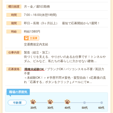
月～金／週5日勤務
曜日頻度
7:00～16:00(休憩1時間)
時間
即日～長期（3ヶ月以上） 最短で応募開始から1週間！
期間
時給1380円
時給
交通費
交通費規定内支給
製造（組立・加工）
仕事内容
街づくりを支える、やりがいのあるお仕事です！トンネルや
ダム、ビルなど、私たちの暮らしに欠かせない建物…
/ ブランクOK / パソコンスキル不要 / 英語力
職種未経験OK
応募資格
不要
＜未経験OK！＞＃学歴不問＃髪色・髪型自由！○応募後の流
れ「応募する」ボタンをクリック↓メールにてw…
職場の雰囲気
年齢層
20代
30代
40代
50代
60代