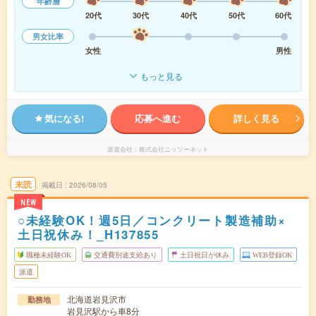
年齢層
20代
30代
40代
50代
60代
男女比率
女性
男性
もっと見る
気になる!
応募へ進む
詳しく見る
派遣会社
株式会社ニッソーネット
未読
掲載日
2026/08/05
NEW
○未経験OK！週5日／コンクリート製造補助×
土日祝休み！_H137855
職種未経験OK
交通費別途支給あり
土日祝日が休み
WEB登録OK
派遣
北海道岩見沢市
勤務地
岩見沢駅から車8分