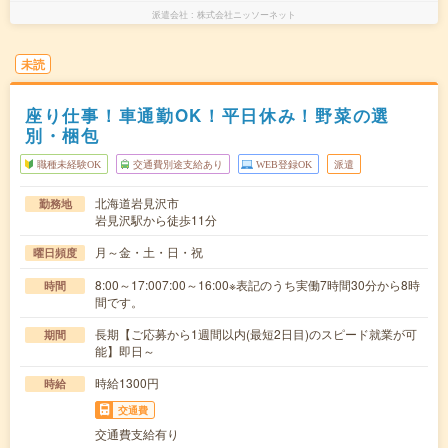
派遣会社
株式会社ニッソーネット
未読
座り仕事！車通勤OK！平日休み！野菜の選
別・梱包
職種未経験OK
交通費別途支給あり
WEB登録OK
派遣
北海道岩見沢市
勤務地
岩見沢駅から徒歩11分
月～金・土・日・祝
曜日頻度
8:00～17:007:00～16:00※表記のうち実働7時間30分から8時
時間
間です。
長期【ご応募から1週間以内(最短2日目)のスピード就業が可
期間
能】即日～
時給1300円
時給
交通費
交通費支給有り