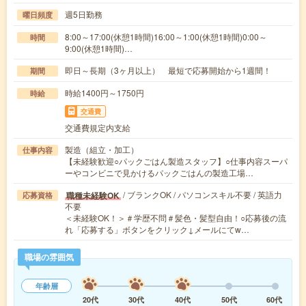
週5日勤務
曜日頻度
8:00～17:00(休憩1時間)16:00～1:00(休憩1時間)0:00～
時間
9:00(休憩1時間)…
即日～長期（3ヶ月以上） 最短で応募開始から1週間！
期間
時給1400円～1750円
時給
交通費
交通費規定内支給
製造（組立・加工）
仕事内容
【未経験歓迎○パックごはん製造スタッフ】○仕事内容スーパ
ーやコンビニで見かけるパックごはんの製造工場…
/ ブランクOK / パソコンスキル不要 / 英語力
職種未経験OK
応募資格
不要
＜未経験OK！＞＃学歴不問＃髪色・髪型自由！○応募後の流
れ「応募する」ボタンをクリック↓メールにてw…
職場の雰囲気
年齢層
20代
30代
40代
50代
60代