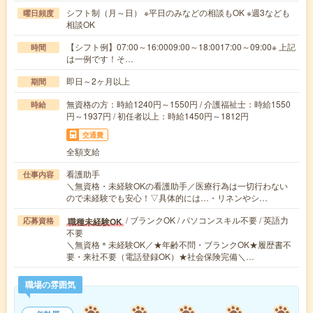
シフト制（月～日） ※平日のみなどの相談もOK ※週3なども
曜日頻度
相談OK
【シフト例】07:00～16:0009:00～18:0017:00～09:00※ 上記
時間
は一例です！そ…
即日～2ヶ月以上
期間
無資格の方：時給1240円～1550円 / 介護福祉士：時給1550
時給
円～1937円 / 初任者以上：時給1450円～1812円
交通費
全額支給
看護助手
仕事内容
＼無資格・未経験OKの看護助手／医療行為は一切行わない
ので未経験でも安心！▽具体的には…・リネンやシ…
/ ブランクOK / パソコンスキル不要 / 英語力
職種未経験OK
応募資格
不要
＼無資格＊未経験OK／★年齢不問・ブランクOK★履歴書不
要・来社不要（電話登録OK）★社会保険完備＼…
職場の雰囲気