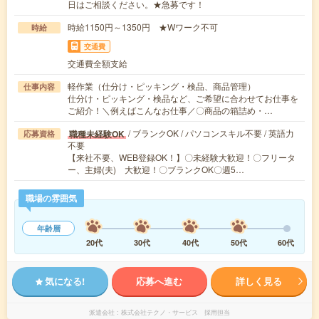
日はご相談ください。★急募です！
時給1150円～1350円 ★Wワーク不可
時給
交通費
交通費全額支給
軽作業（仕分け・ピッキング・検品、商品管理）
仕事内容
仕分け・ピッキング・検品など、ご希望に合わせてお仕事を
ご紹介！＼例えばこんなお仕事／〇商品の箱詰め・…
/ ブランクOK / パソコンスキル不要 / 英語力
職種未経験OK
応募資格
不要
【来社不要、WEB登録OK！】〇未経験大歓迎！〇フリータ
ー、主婦(夫) 大歓迎！〇ブランクOK〇週5…
職場の雰囲気
年齢層
20代
30代
40代
50代
60代
気になる!
応募へ進む
詳しく見る
派遣会社
株式会社テクノ・サービス 採用担当