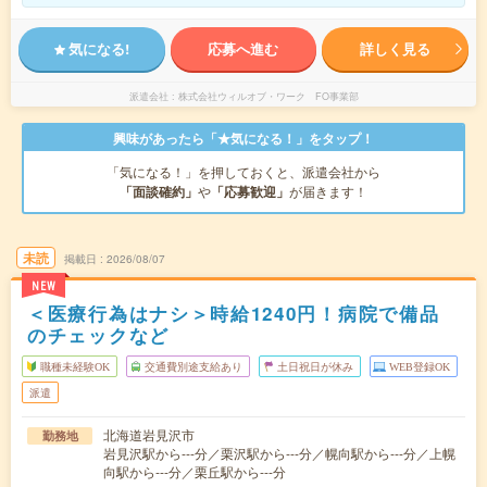
気になる!
応募へ進む
詳しく見る
派遣会社
株式会社ウィルオブ・ワーク FO事業部
興味があったら「★気になる！」をタップ！
「気になる！」を押しておくと、派遣会社から
「面談確約」
や
「応募歓迎」
が届きます！
未読
掲載日
2026/08/07
NEW
＜医療行為はナシ＞時給1240円！病院で備品
のチェックなど
職種未経験OK
交通費別途支給あり
土日祝日が休み
WEB登録OK
派遣
北海道岩見沢市
勤務地
岩見沢駅から---分／栗沢駅から---分／幌向駅から---分／上幌
向駅から---分／栗丘駅から---分