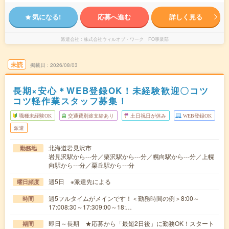
気になる!
応募へ進む
詳しく見る
派遣会社
株式会社ウィルオブ・ワーク FO事業部
未読
掲載日
2026/08/03
長期×安心＊WEB登録OK！未経験歓迎〇コツ
コツ軽作業スタッフ募集！
職種未経験OK
交通費別途支給あり
土日祝日が休み
WEB登録OK
派遣
北海道岩見沢市
勤務地
岩見沢駅から---分／栗沢駅から---分／幌向駅から---分／上幌
向駅から---分／栗丘駅から---分
週5日 ※派遣先による
曜日頻度
週5フルタイムがメインです！＜勤務時間の例＞8:00～
時間
17:008:30～17:309:00～18:…
即日～長期 ★応募から「最短2日後」に勤務OK！スタート
期間