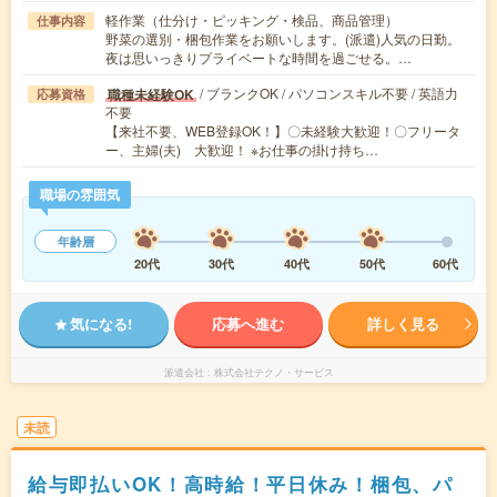
軽作業（仕分け・ピッキング・検品、商品管理）
仕事内容
野菜の選別・梱包作業をお願いします。(派遣)人気の日勤。
夜は思いっきりプライベートな時間を過ごせる。…
/ ブランクOK / パソコンスキル不要 / 英語力
職種未経験OK
応募資格
不要
【来社不要、WEB登録OK！】〇未経験大歓迎！〇フリータ
ー、主婦(夫) 大歓迎！ ※お仕事の掛け持ち…
職場の雰囲気
年齢層
20代
30代
40代
50代
60代
気になる!
応募へ進む
詳しく見る
派遣会社
株式会社テクノ・サービス
未読
給与即払いOK！高時給！平日休み！梱包、パ