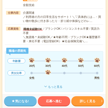
全額支給
介護関連
仕事内容
／利用者の方の日常生活をサポート！＼▽具体的には…・買
い物や散歩に付き添ったり・折り紙や体操などのレ…
/ ブランクOK / パソコンスキル不要 / 英語力
職種未経験OK
応募資格
不要
＼無資格＊未経験OK／★年齢不問・ブランクOK★履歴書不
要・来社不要（電話登録OK）★社会保険完備＼…
職場の雰囲気
年齢層
20代
30代
40代
50代
60代
男女比率
女性
男性
もっと見る
気になる!
応募へ進む
詳しく見る