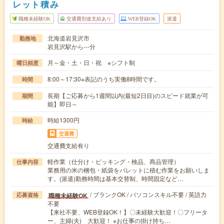
レット積み
職種未経験OK
交通費別途支給あり
WEB登録OK
派遣
北海道岩見沢市
勤務地
岩見沢駅から---分
月～金・土・日・祝 ※シフト制
曜日頻度
8:00～17:30※表記のうち実働8時間です。
時間
長期【ご応募から1週間以内(最短2日目)のスピード就業が可
期間
能】即日～
時給1300円
時給
交通費
交通費支給有り
軽作業（仕分け・ピッキング・検品、商品管理）
仕事内容
業務用の米の梱包・紙袋をパレットに積む作業をお願いしま
す。(派遣)勤務時間は基本交替制、時間固定など…
/ ブランクOK / パソコンスキル不要 / 英語力
職種未経験OK
応募資格
不要
【来社不要、WEB登録OK！】〇未経験大歓迎！〇フリータ
ー、主婦(夫) 大歓迎！ ※お仕事の掛け持ち…