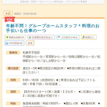
派遣会社
日研トータルソーシング株式会社 メディカルケア事業部
未読
掲載日
2026/08/08
NEW
年齢不問！グループホームスタッフ＊料理のお
手伝いも仕事の一つ
職種未経験OK
交通費別途支給あり
土日祝日が休み
残業なし
WEB登録OK
派遣
札幌市手稲区
勤務地
手稲駅から---分／星置駅から---分／稲積公園駅から---分／稲
穂駅から---分／ほしみ駅から---分
週2日～OK ■曜日固定の相談OK！ ■希望の曜日があればご相
曜日頻度
談ください！
9:00～18:00（休憩60分）■ご希望があれば下記シフトも
時間
OK！早番 7:00～16:00遅番 …
【8月中のスタートOK！急募！】2カ月～ ■ご応募から最短
期間
2～3日後に就業が可能です！
無資格未経験：時給1300円～ ■週払いOK ■扶養内OK ■
時給