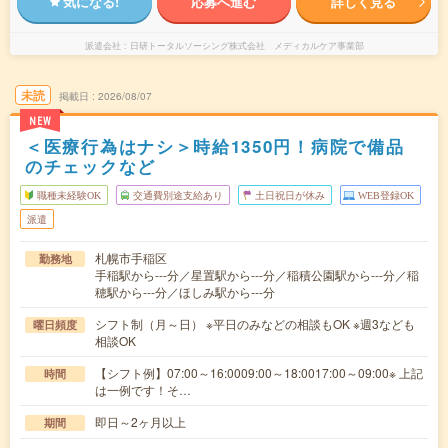
気になる!
応募へ進む
詳しく見る
派遣会社
日研トータルソーシング株式会社 メディカルケア事業部
未読
掲載日
2026/08/07
NEW
＜医療行為はナシ＞時給1350円！病院で備品
のチェックなど
職種未経験OK
交通費別途支給あり
土日祝日が休み
WEB登録OK
派遣
札幌市手稲区
勤務地
手稲駅から---分／星置駅から---分／稲積公園駅から---分／稲
穂駅から---分／ほしみ駅から---分
シフト制（月～日） ※平日のみなどの相談もOK ※週3なども
曜日頻度
相談OK
【シフト例】07:00～16:0009:00～18:0017:00～09:00※ 上記
時間
は一例です！そ…
即日～2ヶ月以上
期間