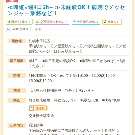
≪時短×週4日5h～≫未経験OK！病院でメッセ
ンジャー業務など！
職種未経験OK
交通費別途支給あり
土日祝日が休み
残業なし
WEB登録OK
派遣
札幌市手稲区
勤務地
手稲駅から---分／星置駅から---分／稲積公園駅から---分／稲
穂駅から---分／ほしみ駅から---分
週4日～ ■曜日固定の相談OK！ ■希望の曜日があればご相談
曜日頻度
ください！
1日5時間からOK！■シフト例(1)8:00～13:00(2)10:00～
時間
15:00(3)12:00…
【現在も積極採用中！急募！】■2カ月～
期間
無資格未経験：時給1250円～ ■週払いOK ■扶養内OK
時給
交通費
交通費全額支給
看護助手
仕事内容
▼病院の一般病棟にて看護師さんのサポート！具体的に