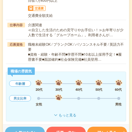
日収1万400円以上
交通費
交通費全額支給
介護関連
仕事内容
≪自立した生活のための見守りやお手伝い！≫お年寄りが少
人数で生活する「グループホーム」。利用者さんが…
職種未経験OK / ブランクOK / パソコンスキル不要 / 英語力不
応募資格
要
■資格・経験・年齢不問■学歴不問■10名以上採用予定！■履
歴書不要■面談確約■社会保険完備■社員登用…
職場の雰囲気
年齢層
20代
30代
40代
50代
60代
男女比率
女性
男性
もっと見る