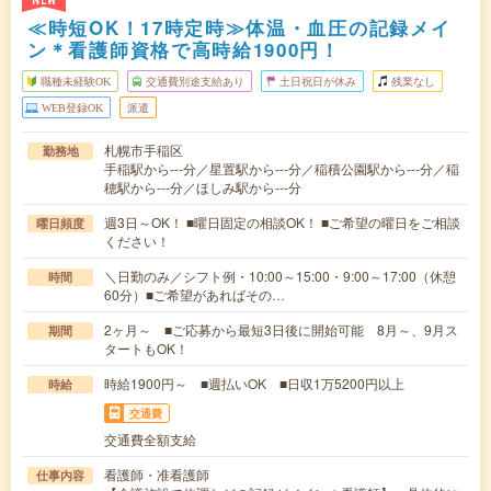
NEW
≪時短OK！17時定時≫体温・血圧の記録メイ
ン＊看護師資格で高時給1900円！
職種未経験OK
交通費別途支給あり
土日祝日が休み
残業なし
WEB登録OK
派遣
札幌市手稲区
勤務地
手稲駅から---分／星置駅から---分／稲積公園駅から---分／稲
穂駅から---分／ほしみ駅から---分
週3日～OK！ ■曜日固定の相談OK！ ■ご希望の曜日をご相談
曜日頻度
ください！
＼日勤のみ／シフト例・10:00～15:00・9:00～17:00（休憩
時間
60分）■ご希望があればその…
2ヶ月～ ■ご応募から最短3日後に開始可能 8月～、9月ス
期間
タートもOK！
時給1900円～ ■週払いOK ■日収1万5200円以上
時給
交通費
交通費全額支給
看護師・准看護師
仕事内容