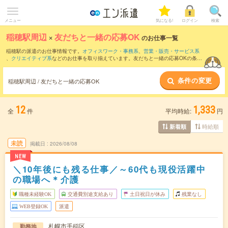
メニュー
気になる!
ログイン
検索
稲穂駅周辺
×
友だちと一緒の応募OK
のお仕事一覧
稲穂駅の派遣のお仕事情報です。
オフィスワーク・事務系
、
営業・販売・サービス系
、
クリエイティブ系
などのお仕事を取り揃えています。友だちと一緒の応募OKの条件
の他に、
交通費別途支給あり
、
職種未経験OK
、
週4日勤務
などのこだわり条件も取り
揃えています。
条件の変更
稲穂駅周辺 / 友だちと一緒の応募OK
12
1,333
全
件
平均時給:
円
時給順
新着順
未読
掲載日
2026/08/08
NEW
＼10年後にも残る仕事／～60代も現役活躍中
の職場へ＊介護
職種未経験OK
交通費別途支給あり
土日祝日が休み
残業なし
WEB登録OK
派遣
札幌市手稲区
勤務地