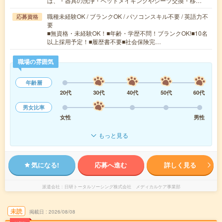
は、・器具の洗浄・ベットメイキングやシーツ交換・移…
職種未経験OK / ブランクOK / パソコンスキル不要 / 英語力不
応募資格
要
■無資格・未経験OK！■年齢・学歴不問！ブランクOK!■10名
以上採用予定！■履歴書不要■社会保険完…
職場の雰囲気
年齢層
20代
30代
40代
50代
60代
男女比率
女性
男性
もっと見る
気になる!
応募へ進む
詳しく見る
派遣会社
日研トータルソーシング株式会社 メディカルケア事業部
未読
掲載日
2026/08/08