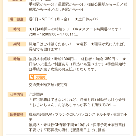
手稲駅から---分／星置駅から---分／稲積公園駅から---分／稲
穂駅から---分／ほしみ駅から---分
週3日～5日OK（月～金） ★土日休みOK
曜日頻度
★1日4時間～の時短シフトOK★スタート時間選べます！
時間
7:00～16:009:00～17:0011:…
開始日はご相談ください！ ★急募 ★職場が気に入れば、
期間
長期でも働けます！
無資格未経験：時給1300円～ 経験者：時給1350円～ ★
時給
日払い／週払い制度あり（月払いも選べます）※稼働開始時
は手続き完了次第のお支払いとなります。
交通費
交通費全額支給※規定有
介護関連
仕事内容
＊在宅勤務はできないけれど、時短も週3日勤務も叶う介護
＊おじいちゃん、おばあちゃんが暮らす施設での生…
職種未経験OK / ブランクOK / パソコンスキル不要 / 英語力不
応募資格
要
無資格・未経験OK年齢不問★10名以上採用予定★履歴書は
不要です▽応募後の流れ1)翌営業日までに担当…