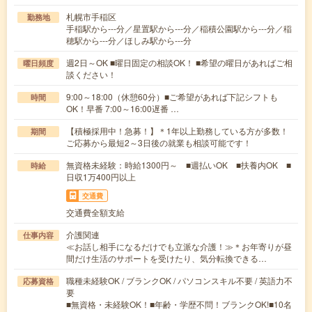
札幌市手稲区
勤務地
手稲駅から---分／星置駅から---分／稲積公園駅から---分／稲
穂駅から---分／ほしみ駅から---分
週2日～OK ■曜日固定の相談OK！ ■希望の曜日があればご相
曜日頻度
談ください！
9:00～18:00（休憩60分）■ご希望があれば下記シフトも
時間
OK！早番 7:00～16:00遅番 …
【積極採用中！急募！】＊1年以上勤務している方が多数！
期間
ご応募から最短2～3日後の就業も相談可能です！
無資格未経験：時給1300円～ ■週払いOK ■扶養内OK ■
時給
日収1万400円以上
交通費
交通費全額支給
介護関連
仕事内容
≪お話し相手になるだけでも立派な介護！≫＊お年寄りが昼
間だけ生活のサポートを受けたり、気分転換できる…
職種未経験OK / ブランクOK / パソコンスキル不要 / 英語力不
応募資格
要
■無資格・未経験OK！■年齢・学歴不問！ブランクOK!■10名