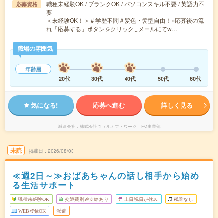
職種未経験OK / ブランクOK / パソコンスキル不要 / 英語力不
応募資格
要
＜未経験OK！＞＃学歴不問＃髪色・髪型自由！○応募後の流
れ「応募する」ボタンをクリック↓メールにてw…
職場の雰囲気
年齢層
20代
30代
40代
50代
60代
気になる!
応募へ進む
詳しく見る
派遣会社
株式会社ウィルオブ・ワーク FO事業部
未読
掲載日
2026/08/03
≪週2日～≫おばあちゃんの話し相手から始め
る生活サポート
職種未経験OK
交通費別途支給あり
土日祝日が休み
残業なし
WEB登録OK
派遣