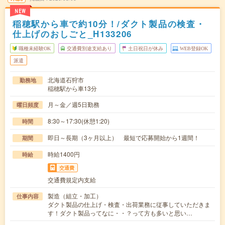
NEW
稲穂駅から車で約10分！/ダクト製品の検査・
仕上げのおしごと_H133206
職種未経験OK
交通費別途支給あり
土日祝日が休み
WEB登録OK
派遣
北海道石狩市
勤務地
稲穂駅から車13分
月～金／週5日勤務
曜日頻度
8:30～17:30(休憩1:20)
時間
即日～長期（3ヶ月以上） 最短で応募開始から1週間！
期間
時給1400円
時給
交通費
交通費規定内支給
製造（組立・加工）
仕事内容
ダクト製品の仕上げ・検査・出荷業務に従事していただきま
す！ダクト製品ってなに・・？って方も多いと思い…