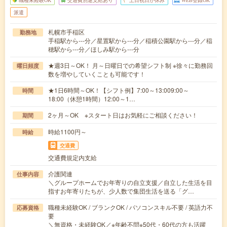
職種未経験OK
交通費別途支給あり
土日祝日が休み
WEB登録OK
派遣
札幌市手稲区
勤務地
手稲駅から---分／星置駅から---分／稲積公園駅から---分／稲
穂駅から---分／ほしみ駅から---分
★週3日～OK！ 月～日曜日での希望シフト制 ※徐々に勤務回
曜日頻度
数を増やしていくことも可能です！
★1日6時間～OK！【シフト例】7:00～13:009:00～
時間
18:00（休憩1時間）12:00～1…
2ヶ月～OK ※スタート日はお気軽にご相談ください！
期間
時給1100円～
時給
交通費
交通費規定内支給
介護関連
仕事内容
＼グループホームでお年寄りの自立支援／自立した生活を目
指すお年寄りたちが、少人数で集団生活を送る「グ…
職種未経験OK / ブランクOK / パソコンスキル不要 / 英語力不
応募資格
要
＼無資格・未経験OK／※年齢不問※50代・60代の方も活躍