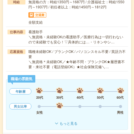
無資格の方：時給1350円～1687円 / 介護福祉士：時給1550
時給
円～1937円 / 初任者以上：時給1450円～1812円
交通費
全額支給
看護助手
仕事内容
＼無資格・未経験OKの看護助手／医療行為は一切行わない
ので未経験でも安心！▽具体的には…・リネンやシ…
職種未経験OK / ブランクOK / パソコンスキル不要 / 英語力不
応募資格
要
＼無資格＊未経験OK／★年齢不問・ブランクOK★履歴書不
要・来社不要（電話登録OK）★社会保険完備＼…
職場の雰囲気
年齢層
20代
30代
40代
50代
60代
男女比率
女性
男性
もっと見る