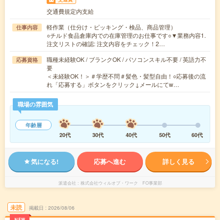
交通費規定内支給
軽作業（仕分け・ピッキング・検品、商品管理）
仕事内容
○チルド食品倉庫内での在庫管理のお仕事です○▼業務内容1.
注文リストの確認: 注文内容をチェック！2…
職種未経験OK / ブランクOK / パソコンスキル不要 / 英語力不
応募資格
要
＜未経験OK！＞＃学歴不問＃髪色・髪型自由！○応募後の流
れ「応募する」ボタンをクリック↓メールにてw…
職場の雰囲気
年齢層
20代
30代
40代
50代
60代
気になる!
応募へ進む
詳しく見る
派遣会社
株式会社ウィルオブ・ワーク FO事業部
未読
掲載日
2026/08/06