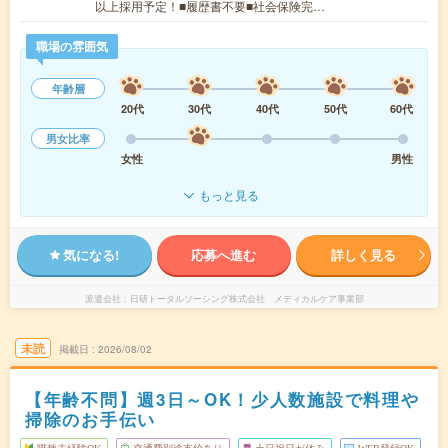
以上採用予定！■履歴書不要■社会保険完…
職場の雰囲気
年齢層
20代
30代
40代
50代
60代
男女比率
女性
男性
もっと見る
気になる!
応募へ進む
詳しく見る
派遣会社
日研トータルソーシング株式会社 メディカルケア事業部
未読
掲載日
2026/08/02
【年齢不問】週3日～OK！少人数施設で料理や
掃除のお手伝い