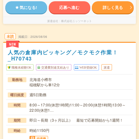
気になる!
応募へ進む
詳しく見る
派遣会社
株式会社ニッソーネット
未読
掲載日
2026/08/06
NEW
人気の倉庫内ピッキング／モクモク作業！
_H70743
職種未経験OK
交通費別途支給あり
WEB登録OK
派遣
北海道小樽市
勤務地
稲穂駅から車12分
週5日勤務
曜日頻度
8:00～17:00(休憩1時間)11:00～20:00(休憩1時間)13:00～
時間
22:00(休憩1…
即日～長期（3ヶ月以上） 最短で応募開始から1週間！
期間
時給1150円
時給
交通費