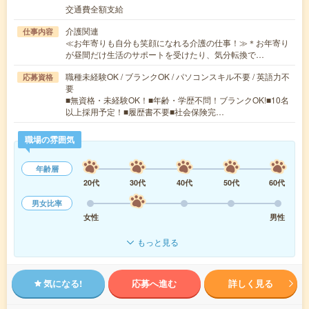
交通費全額支給
介護関連
仕事内容
≪お年寄りも自分も笑顔になれる介護の仕事！≫＊お年寄り
が昼間だけ生活のサポートを受けたり、気分転換で…
職種未経験OK / ブランクOK / パソコンスキル不要 / 英語力不
応募資格
要
■無資格・未経験OK！■年齢・学歴不問！ブランクOK!■10名
以上採用予定！■履歴書不要■社会保険完…
職場の雰囲気
年齢層
20代
30代
40代
50代
60代
男女比率
女性
男性
もっと見る
気になる!
応募へ進む
詳しく見る