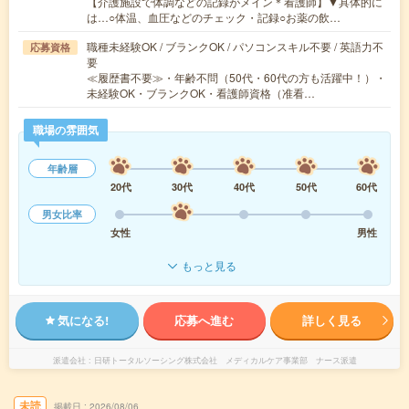
【介護施設で体調などの記録がメイン＊看護師】▼具体的に
は…○体温、血圧などのチェック・記録○お薬の飲…
職種未経験OK / ブランクOK / パソコンスキル不要 / 英語力不
応募資格
要
≪履歴書不要≫・年齢不問（50代・60代の方も活躍中！）・
未経験OK・ブランクOK・看護師資格（准看…
職場の雰囲気
年齢層
20代
30代
40代
50代
60代
男女比率
女性
男性
もっと見る
気になる!
応募へ進む
詳しく見る
派遣会社
日研トータルソーシング株式会社 メディカルケア事業部 ナース派遣
未読
掲載日
2026/08/06