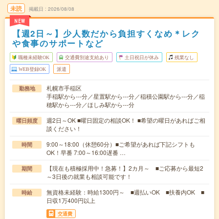
未読
掲載日
2026/08/08
NEW
【週2日～】少人数だから負担すくなめ＊レク
や食事のサポートなど
職種未経験OK
交通費別途支給あり
土日祝日が休み
残業なし
WEB登録OK
派遣
札幌市手稲区
勤務地
手稲駅から---分／星置駅から---分／稲積公園駅から---分／稲
穂駅から---分／ほしみ駅から---分
週2日～OK ■曜日固定の相談OK！ ■希望の曜日があればご相
曜日頻度
談ください！
9:00～18:00（休憩60分）■ご希望があれば下記シフトも
時間
OK！早番 7:00～16:00遅番 …
【現在も積極採用中！急募！】2カ月～ ■ご応募から最短2
期間
～3日後の就業も相談可能です！
無資格未経験：時給1300円～ ■週払いOK ■扶養内OK ■
時給
日収1万400円以上
交通費