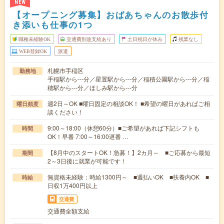
NEW
【オープニング募集】おばあちゃんのお散歩付
き添いも仕事の1つ
職種未経験OK
交通費別途支給あり
土日祝日が休み
残業なし
WEB登録OK
派遣
札幌市手稲区
勤務地
手稲駅から---分／星置駅から---分／稲積公園駅から---分／稲
穂駅から---分／ほしみ駅から---分
週2日～OK ■曜日固定の相談OK！ ■希望の曜日があればご相
曜日頻度
談ください！
9:00～18:00（休憩60分）■ご希望があれば下記シフトも
時間
OK！早番 7:00～16:00遅番 …
【8月中のスタートOK！急募！】2カ月～ ■ご応募から最短
期間
2～3日後に就業が可能です！
無資格未経験：時給1300円～ ■週払いOK ■扶養内OK ■
時給
日収1万400円以上
交通費
交通費全額支給