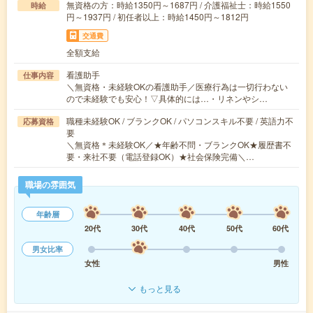
無資格の方：時給1350円～1687円 / 介護福祉士：時給1550
時給
円～1937円 / 初任者以上：時給1450円～1812円
交通費
全額支給
看護助手
仕事内容
＼無資格・未経験OKの看護助手／医療行為は一切行わない
ので未経験でも安心！▽具体的には…・リネンやシ…
職種未経験OK / ブランクOK / パソコンスキル不要 / 英語力不
応募資格
要
＼無資格＊未経験OK／★年齢不問・ブランクOK★履歴書不
要・来社不要（電話登録OK）★社会保険完備＼…
職場の雰囲気
年齢層
20代
30代
40代
50代
60代
男女比率
女性
男性
もっと見る