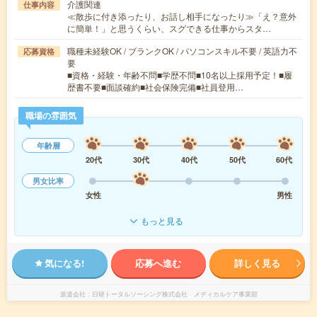
介護関連
仕事内容
≪散歩に付き添ったり、お話し相手になったり≫「え？意外
に簡単！」と思うくらい、スグできる仕事からスタ…
職種未経験OK / ブランクOK / パソコンスキル不要 / 英語力不
応募資格
要
■資格・経験・年齢不問■学歴不問■10名以上採用予定！■履
歴書不要■面談確約■社会保険完備■社員登用…
職場の雰囲気
年齢層
20代
30代
40代
50代
60代
男女比率
女性
男性
もっと見る
気になる!
応募へ進む
詳しく見る
派遣会社
日研トータルソーシング株式会社 メディカルケア事業部