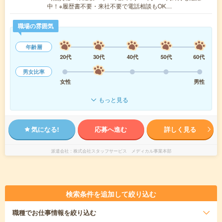
中！※履歴書不要・来社不要で電話相談もOK…
職場の雰囲気
年齢層
20代
30代
40代
50代
60代
男女比率
女性
男性
もっと見る
気になる!
応募へ進む
詳しく見る
派遣会社
株式会社スタッフサービス メディカル事業本部
検索条件を追加して絞り込む
職種
でお仕事情報を絞り込む