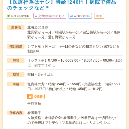
【医療行為はナシ】時給1240円！病院で備品
のチェックなど＊
職種未経験OK
交通費別途支給あり
WEB登録OK
派遣
北海道北見市
勤務地
北見駅から---分／柏陽駅から---分／留辺蘂駅から---分／相内
駅から---分／愛し野駅から---分
シフト制（月～日） ※平日のみなどの相談もOK ※週3なども
曜日頻度
相談OK
【シフト例】07:00～16:0009:00～18:0017:00～09:00※ 上記
時間
は一例です！そ…
即日～2ヶ月以上
期間
無資格の方：時給1240円～1550円 / 介護福祉士：時給1550
時給
円～1937円 / 初任者以上：時給1450円～1812円
交通費
全額支給
看護助手
仕事内容
＼無資格・未経験OKの看護助手／医療行為は一切行わない
ので未経験でも安心！▽具体的には…・リネンやシ…