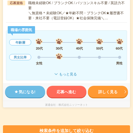
職種未経験OK / ブランクOK / パソコンスキル不要 / 英語力不
応募資格
要
＼無資格＊未経験OK／★年齢不問・ブランクOK★履歴書不
要・来社不要（電話登録OK）★社会保険完備＼…
職場の雰囲気
年齢層
20代
30代
40代
50代
60代
男女比率
女性
男性
もっと見る
気になる!
応募へ進む
詳しく見る
派遣会社
株式会社ニッソーネット
検索条件を追加して絞り込む