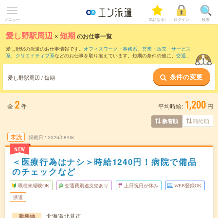
メニュー
気になる!
ログイン
検索
愛し野駅周辺
×
短期
のお仕事一覧
愛し野駅の派遣のお仕事情報です。
オフィスワーク・事務系
、
営業・販売・サービス
系
、
クリエイティブ系
などのお仕事を取り揃えています。短期の条件の他に、
交通費
別途支給あり
、
職種未経験OK
、
友だちと一緒の応募OK
などでもお探し頂けます。
条件の変更
愛し野駅周辺 / 短期
2
1,200
全
件
平均時給:
円
時給順
新着順
未読
掲載日
2026/08/08
NEW
＜医療行為はナシ＞時給1240円！病院で備品
のチェックなど
職種未経験OK
交通費別途支給あり
土日祝日が休み
WEB登録OK
派遣
北海道北見市
勤務地