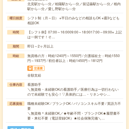
北見駅から---分／柏陽駅から---分／留辺蘂駅から---分／相内
駅から---分／愛し野駅から---分
シフト制（月～日） ※平日のみなどの相談もOK ※週3なども
曜日頻度
相談OK
【シフト例】07:00～16:0009:00～18:0017:00～09:00※ 上記
時間
は一例です！そ…
即日～2ヶ月以上
期間
無資格の方：時給1240円～1550円 / 介護福祉士：時給1550
時給
円～1937円 / 初任者以上：時給1450円～1812円
交通費
全額支給
看護助手
仕事内容
＼無資格・未経験OKの看護助手／医療行為は一切行わない
ので未経験でも安心！▽具体的には…・リネンやシ…
職種未経験OK / ブランクOK / パソコンスキル不要 / 英語力不
応募資格
要
＼無資格＊未経験OK／★年齢不問・ブランクOK★履歴書不
要・来社不要（電話登録OK）★社会保険完備＼…