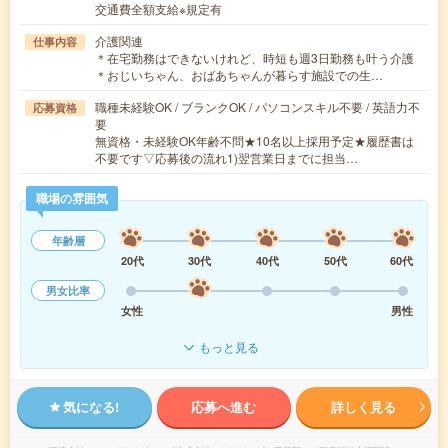
交通費全額支給※規定有
介護関連
仕事内容
＊在宅勤務はできないけれど、時短も週3日勤務も叶う介護
＊おじいちゃん、おばあちゃんが暮らす施設での生…
職種未経験OK / ブランクOK / パソコンスキル不要 / 英語力不
応募資格
要
無資格・未経験OK年齢不問★10名以上採用予定★履歴書は
不要です▽応募後の流れ1)翌営業日までに担当…
職場の雰囲気
年齢層
20代
30代
40代
50代
60代
男女比率
女性
男性
もっと見る
気になる!
応募へ進む
詳しく見る