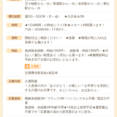
苫小牧駅から---分／青葉駅から---分／糸井駅から---分／勇払
駅から---分
週3日～5日OK（月～金） ★土日休みOK
曜日頻度
★1日4時間～の時短シフトOK★スタート時間選べます！
時間
7:00～16:009:00～17:0011:…
開始日はご相談ください！ ★急募 ★職場が気に入れば、
期間
長期でも働けます！
無資格未経験：時給1300円～ 経験者：時給1350円～★日
時給
払い／週払い制度あり（月払いも選べます）※稼働開始時は
手続き完了次第のお支払いとなります。
交通費
交通費全額支給※規定有
介護関連
仕事内容
＊入居者の方の「ありがとう」が嬉しい＊お年寄りを笑顔に
する介護のお仕事です。おじいちゃん、おばあちゃ…
職種未経験OK / ブランクOK / パソコンスキル不要 / 英語力不
応募資格
要
無資格・未経験OK年齢不問★10名以上採用予定★履歴書は
不要です▽応募後の流れ1)翌営業日までに担当…