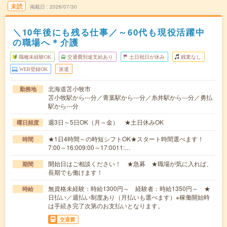
未読
掲載日
2026/07/30
＼10年後にも残る仕事／～60代も現役活躍中
の職場へ＊介護
職種未経験OK
交通費別途支給あり
土日祝日が休み
残業なし
WEB登録OK
派遣
北海道苫小牧市
勤務地
苫小牧駅から---分／青葉駅から---分／糸井駅から---分／勇払
駅から---分
週3日～5日OK（月～金） ★土日休みOK
曜日頻度
★1日4時間～の時短シフトOK★スタート時間選べます！
時間
7:00～16:009:00～17:0011:…
開始日はご相談ください！ ★急募 ★職場が気に入れば、
期間
長期でも働けます！
無資格未経験：時給1300円～ 経験者：時給1350円～ ★
時給
日払い／週払い制度あり（月払いも選べます）※稼働開始時
は手続き完了次第のお支払いとなります。
交通費