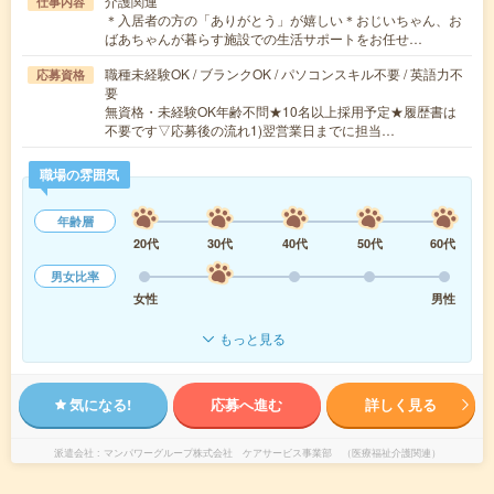
介護関連
仕事内容
＊入居者の方の「ありがとう」が嬉しい＊おじいちゃん、お
ばあちゃんが暮らす施設での生活サポートをお任せ…
職種未経験OK / ブランクOK / パソコンスキル不要 / 英語力不
応募資格
要
無資格・未経験OK年齢不問★10名以上採用予定★履歴書は
不要です▽応募後の流れ1)翌営業日までに担当…
職場の雰囲気
年齢層
20代
30代
40代
50代
60代
男女比率
女性
男性
もっと見る
気になる!
応募へ進む
詳しく見る
派遣会社
マンパワーグループ株式会社 ケアサービス事業部 （医療福祉介護関連）