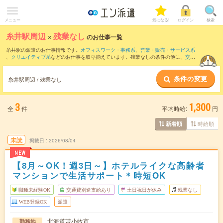
メニュー
気になる!
ログイン
検索
糸井駅周辺
×
残業なし
のお仕事一覧
糸井駅の派遣のお仕事情報です。
オフィスワーク・事務系
、
営業・販売・サービス系
、
クリエイティブ系
などのお仕事を取り揃えています。残業なしの条件の他に、
交通
費別途支給あり
、
職種未経験OK
、
友だちと一緒の応募OK
などのこだわり条件も取り
揃えています。
条件の変更
糸井駅周辺 / 残業なし
3
1,300
全
件
平均時給:
円
時給順
新着順
未読
掲載日
2026/08/04
NEW
【8月～OK！週3日～】ホテルライクな高齢者
マンションで生活サポート＊時短OK
職種未経験OK
交通費別途支給あり
土日祝日が休み
残業なし
WEB登録OK
派遣
北海道苫小牧市
勤務地