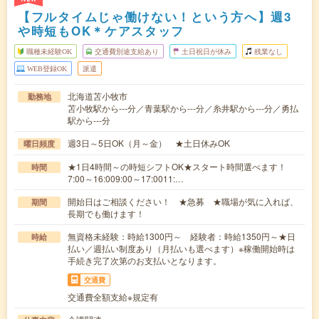
【フルタイムじゃ働けない！という方へ】週3
や時短もOK＊ケアスタッフ
職種未経験OK
交通費別途支給あり
土日祝日が休み
残業なし
WEB登録OK
派遣
北海道苫小牧市
勤務地
苫小牧駅から---分／青葉駅から---分／糸井駅から---分／勇払
駅から---分
週3日～5日OK（月～金） ★土日休みOK
曜日頻度
★1日4時間～の時短シフトOK★スタート時間選べます！
時間
7:00～16:009:00～17:0011:…
開始日はご相談ください！ ★急募 ★職場が気に入れば、
期間
長期でも働けます！
無資格未経験：時給1300円～ 経験者：時給1350円～★日
時給
払い／週払い制度あり（月払いも選べます）※稼働開始時は
手続き完了次第のお支払いとなります。
交通費
交通費全額支給※規定有