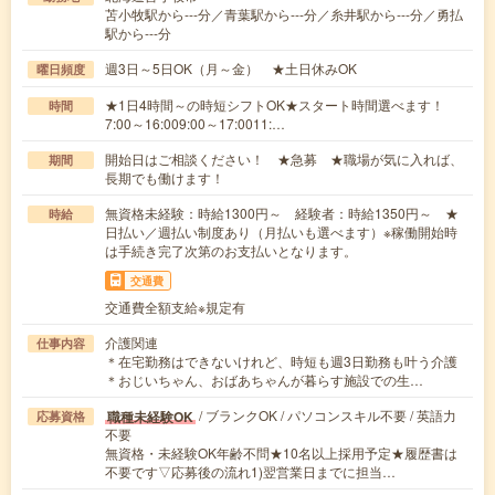
苫小牧駅から---分／青葉駅から---分／糸井駅から---分／勇払
駅から---分
週3日～5日OK（月～金） ★土日休みOK
曜日頻度
★1日4時間～の時短シフトOK★スタート時間選べます！
時間
7:00～16:009:00～17:0011:…
開始日はご相談ください！ ★急募 ★職場が気に入れば、
期間
長期でも働けます！
無資格未経験：時給1300円～ 経験者：時給1350円～ ★
時給
日払い／週払い制度あり（月払いも選べます）※稼働開始時
は手続き完了次第のお支払いとなります。
交通費
交通費全額支給※規定有
介護関連
仕事内容
＊在宅勤務はできないけれど、時短も週3日勤務も叶う介護
＊おじいちゃん、おばあちゃんが暮らす施設での生…
/ ブランクOK / パソコンスキル不要 / 英語力
職種未経験OK
応募資格
不要
無資格・未経験OK年齢不問★10名以上採用予定★履歴書は
不要です▽応募後の流れ1)翌営業日までに担当…