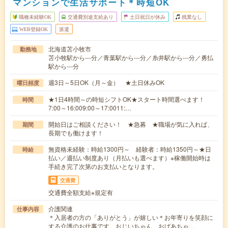
マンションで生活サポート＊時短OK
職種未経験OK
交通費別途支給あり
土日祝日が休み
残業なし
WEB登録OK
派遣
北海道苫小牧市
勤務地
苫小牧駅から---分／青葉駅から---分／糸井駅から---分／勇払
駅から---分
週3日～5日OK（月～金） ★土日休みOK
曜日頻度
★1日4時間～の時短シフトOK★スタート時間選べます！
時間
7:00～16:009:00～17:0011:…
開始日はご相談ください！ ★急募 ★職場が気に入れば、
期間
長期でも働けます！
無資格未経験：時給1300円～ 経験者：時給1350円～★日
時給
払い／週払い制度あり（月払いも選べます）※稼働開始時は
手続き完了次第のお支払いとなります。
交通費
交通費全額支給※規定有
介護関連
仕事内容
＊入居者の方の「ありがとう」が嬉しい＊お年寄りを笑顔に
する介護のお仕事です。おじいちゃん、おばあちゃ…