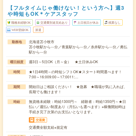
【フルタイムじゃ働けない！という方へ】週3
や時短もOK＊ケアスタッフ
職種未経験OK
交通費別途支給あり
土日祝日が休み
残業なし
WEB登録OK
派遣
北海道苫小牧市
勤務地
苫小牧駅から---分／青葉駅から---分／糸井駅から---分／勇払
駅から---分
週3日～5日OK（月～金） ★土日休みOK
曜日頻度
★1日4時間～の時短シフトOK★スタート時間選べます！
時間
7:00～16:009:00～17:0011:…
開始日はご相談ください！ ★急募 ★職場が気に入れば、
期間
長期でも働けます！
無資格未経験：時給1300円～ 経験者：時給1350円～★日
時給
払い／週払い制度あり（月払いも選べます）※稼働開始時は
手続き完了次第のお支払いとなります。
交通費
交通費全額支給※規定有