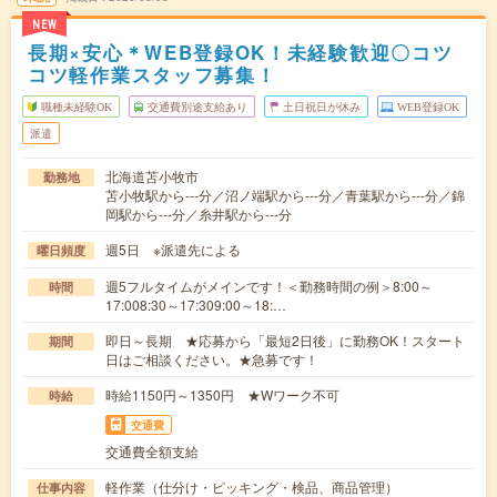
NEW
長期×安心＊WEB登録OK！未経験歓迎〇コツ
コツ軽作業スタッフ募集！
職種未経験OK
交通費別途支給あり
土日祝日が休み
WEB登録OK
派遣
北海道苫小牧市
勤務地
苫小牧駅から---分／沼ノ端駅から---分／青葉駅から---分／錦
岡駅から---分／糸井駅から---分
週5日 ※派遣先による
曜日頻度
週5フルタイムがメインです！＜勤務時間の例＞8:00～
時間
17:008:30～17:309:00～18:…
即日～長期 ★応募から「最短2日後」に勤務OK！スタート
期間
日はご相談ください。★急募です！
時給1150円～1350円 ★Wワーク不可
時給
交通費
交通費全額支給
軽作業（仕分け・ピッキング・検品、商品管理）
仕事内容