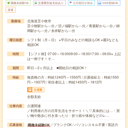
職種未経験OK
交通費別途支給あり
土日祝日が休み
WEB登録OK
派遣
北海道苫小牧市
勤務地
苫小牧駅から---分／沼ノ端駅から---分／青葉駅から---分／錦
岡駅から---分／糸井駅から---分
シフト制（月～日） ※平日のみなどの相談もOK ※週3なども
曜日頻度
相談OK
【シフト例】07:00～16:0009:00～18:0017:00～09:00※ 上記
時間
は一例です！そ…
即日～2ヶ月以上 ■開始日の相談OK！
期間
無資格の方：時給1240円～1550円 / 介護福祉士：時給1550
時給
円～1937円 / 初任者以上：時給1450円～1812円
交通費
全額支給
介護関連
仕事内容
／利用者の方の日常生活をサポート！＼▽具体的には…・買
い物や散歩に付き添ったり・折り紙や体操などのレ…
/ ブランクOK / パソコンスキル不要 / 英語力
職種未経験OK
応募資格