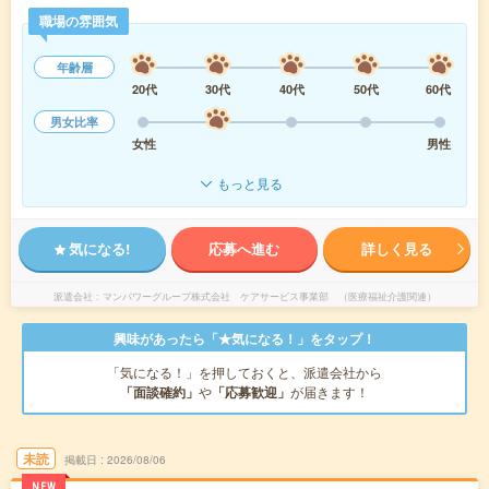
職場の雰囲気
年齢層
20代
30代
40代
50代
60代
男女比率
女性
男性
もっと見る
気になる!
応募へ進む
詳しく見る
派遣会社
マンパワーグループ株式会社 ケアサービス事業部 （医療福祉介護関連）
興味があったら「★気になる！」をタップ！
「気になる！」を押しておくと、派遣会社から
「面談確約」
や
「応募歓迎」
が届きます！
未読
掲載日
2026/08/06
NEW