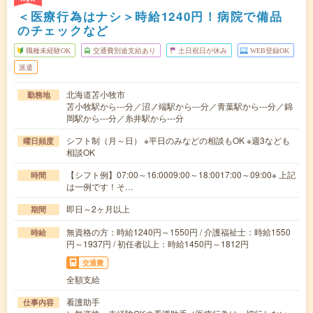
＜医療行為はナシ＞時給1240円！病院で備品
のチェックなど
職種未経験OK
交通費別途支給あり
土日祝日が休み
WEB登録OK
派遣
北海道苫小牧市
勤務地
苫小牧駅から---分／沼ノ端駅から---分／青葉駅から---分／錦
岡駅から---分／糸井駅から---分
シフト制（月～日） ※平日のみなどの相談もOK ※週3なども
曜日頻度
相談OK
【シフト例】07:00～16:0009:00～18:0017:00～09:00※ 上記
時間
は一例です！そ…
即日～2ヶ月以上
期間
無資格の方：時給1240円～1550円 / 介護福祉士：時給1550
時給
円～1937円 / 初任者以上：時給1450円～1812円
交通費
全額支給
看護助手
仕事内容