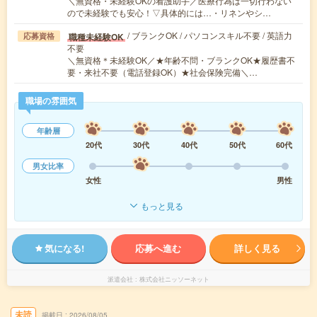
＼無資格・未経験OKの看護助手／医療行為は一切行わない
ので未経験でも安心！▽具体的には…・リネンやシ…
/ ブランクOK / パソコンスキル不要 / 英語力
職種未経験OK
応募資格
不要
＼無資格＊未経験OK／★年齢不問・ブランクOK★履歴書不
要・来社不要（電話登録OK）★社会保険完備＼…
職場の雰囲気
年齢層
20代
30代
40代
50代
60代
男女比率
女性
男性
もっと見る
気になる!
応募へ進む
詳しく見る
派遣会社
株式会社ニッソーネット
未読
掲載日
2026/08/05