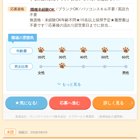
/ ブランクOK / パソコンスキル不要 / 英語力
職種未経験OK
応募資格
不要
無資格・未経験OK年齢不問★10名以上採用予定★履歴書は
不要です▽応募後の流れ1)翌営業日までに担当…
職場の雰囲気
年齢層
20代
30代
40代
50代
60代
男女比率
女性
男性
もっと見る
気になる!
応募へ進む
詳しく見る
派遣会社
マンパワーグループ株式会社 ケアサービス事業部 （医療福祉介護関連）
未読
掲載日
2026/08/03