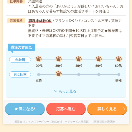
介護関連
仕事内容
＊入居者の方の「ありがとう」が嬉しい＊おじいちゃん、お
ばあちゃんが暮らす施設での生活サポートをお任せ…
/ ブランクOK / パソコンスキル不要 / 英語力
職種未経験OK
応募資格
不要
無資格・未経験OK年齢不問★10名以上採用予定★履歴書は
不要です▽応募後の流れ1)翌営業日までに担当…
職場の雰囲気
年齢層
20代
30代
40代
50代
60代
男女比率
女性
男性
もっと見る
気になる!
応募へ進む
詳しく見る
派遣会社
マンパワーグループ株式会社 ケアサービス事業部 （医療福祉介護関連）