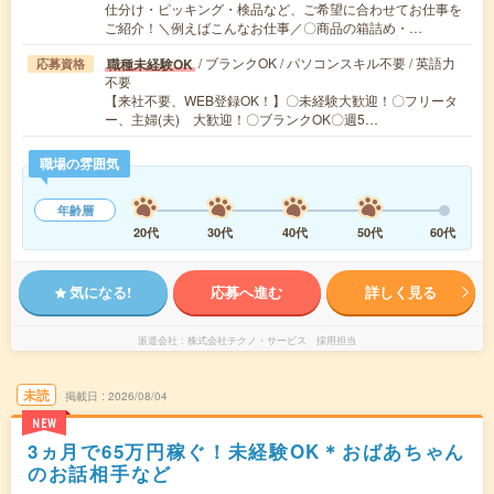
仕分け・ピッキング・検品など、ご希望に合わせてお仕事を
ご紹介！＼例えばこんなお仕事／〇商品の箱詰め・…
/ ブランクOK / パソコンスキル不要 / 英語力
職種未経験OK
応募資格
不要
【来社不要、WEB登録OK！】〇未経験大歓迎！〇フリータ
ー、主婦(夫) 大歓迎！〇ブランクOK〇週5…
職場の雰囲気
年齢層
20代
30代
40代
50代
60代
気になる!
応募へ進む
詳しく見る
派遣会社
株式会社テクノ・サービス 採用担当
未読
掲載日
2026/08/04
NEW
3ヵ月で65万円稼ぐ！未経験OK＊おばあちゃん
のお話相手など