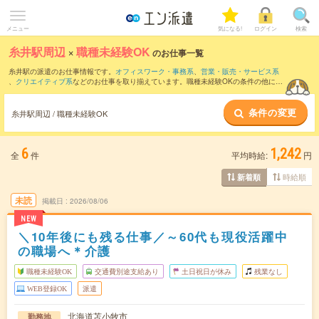
メニュー
気になる!
ログイン
検索
糸井駅周辺
×
職種未経験OK
のお仕事一覧
糸井駅の派遣のお仕事情報です。
オフィスワーク・事務系
、
営業・販売・サービス系
、
クリエイティブ系
などのお仕事を取り揃えています。職種未経験OKの条件の他に、
交通費別途支給あり
、
友だちと一緒の応募OK
、
週4日勤務
などのこだわり条件も取り
揃えています。
条件の変更
糸井駅周辺 / 職種未経験OK
6
1,242
全
件
平均時給:
円
時給順
新着順
未読
掲載日
2026/08/06
NEW
＼10年後にも残る仕事／～60代も現役活躍中
の職場へ＊介護
職種未経験OK
交通費別途支給あり
土日祝日が休み
残業なし
WEB登録OK
派遣
北海道苫小牧市
勤務地