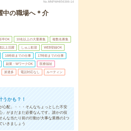
No.MNPWH856386-14
躍中の職場へ＊介
新卒OK
10名以上の大量募集
複数名募集
0歳以上活躍
しゅふ歓迎
WEB登録OK
16時前までの仕事
17時前までの仕事
副業・WワークOK
医療福祉
派遣多
電話対応なし
ルーティン
叶うかも？！
事が心配」・・・そんなちょっとした不安
心」がまだまだ必要なんです。誰かの役
そんな当たり前の行動が大事な業務の1つ
ていきましょう