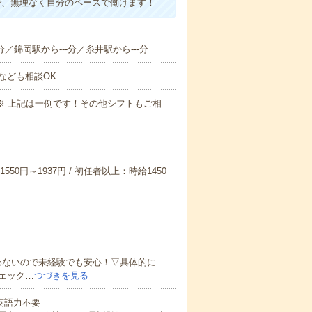
で、無理なく自分のペースで働けます！
分／錦岡駅から---分／糸井駅から---分
なども相談OK
～09:00※ 上記は一例です！その他シフトもご相
550円～1937円 / 初任者以上：時給1450
わないので未経験でも安心！▽具体的に
ェック…
つづきを見る
 英語力不要