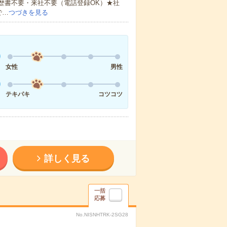
歴書不要・来社不要（電話登録OK）★社
で…
つづきを見る
女性
男性
テキパキ
コツコツ
詳しく見る
一括
応募
No.NISNHTRK-2SG28