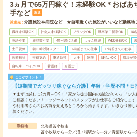
3ヵ月で65万円稼ぐ！未経験OK＊おば
手など
派遣
介護施設や病院など ★自宅近くの施設がいいなど勤務地
派遣先
職種未経験OK
社会人未経験OK
ブランクOK
既卒第二新卒OK
10
英語不要
履歴書不要
40～50代活躍
しゅふ歓迎
WEB登録OK
週
土日祝休
朝10時以降スタート
16時前までの仕事
17時前までの仕事
医療福祉
交費支給
車通勤可
大手
制服
日払いOK
職場が禁
自転車・バイクOK
看護師
介護士
ここがポイント！
【短期間でガッツリ稼ぐなら介護】年齢・学歴不問＊日払
▼まずは試しに2カ月～OK！「家から徒歩圏内の施設がいい」「少
ご相談ください！ニッソーネットのスタッフがお仕事をご紹介します
や利用者さんのお名前を覚えるところから始まります。いきなり難し
募ください。
勤務地
北海道苫小牧市
苫小牧駅から---分／沼ノ端駅から---分／青葉駅から---