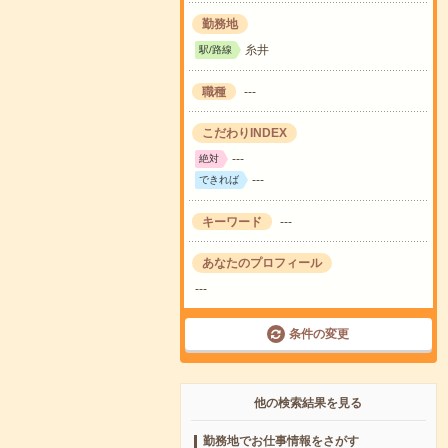
勤務地
糸井
駅/路線
職種
---
こだわりINDEX
---
絶対
---
できれば
キーワード
---
あなたのプロフィール
---
条件の変更
他の検索結果を見る
勤務地でお仕事情報をさがす