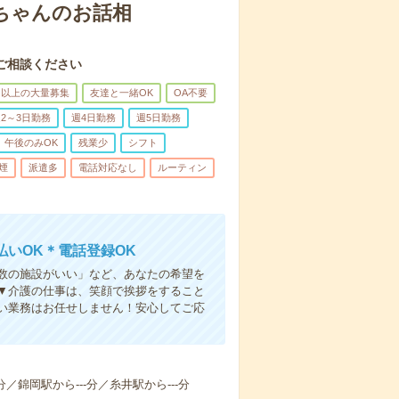
あちゃんのお話相
ご相談ください
名以上の大量募集
友達と一緒OK
OA不要
2～3日勤務
週4日勤務
週5日勤務
午後のみOK
残業少
シフト
煙
派遣多
電話対応なし
ルーティン
いOK＊電話登録OK
人数の施設がいい」など、あなたの希望を
▼介護の仕事は、笑顔で挨拶をすること
い業務はお任せしません！安心してご応
分／錦岡駅から---分／糸井駅から---分