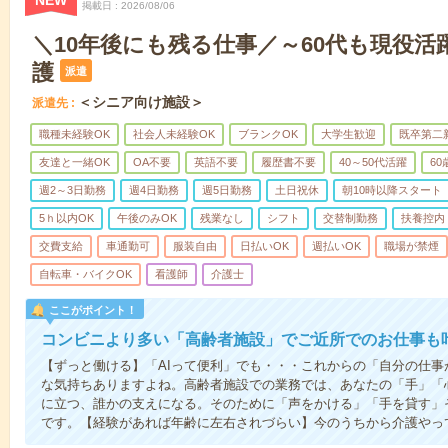
NEW
掲載日
2026/08/06
＼10年後にも残る仕事／～60代も現役活
護
派遣
＜シニア向け施設＞
派遣先
職種未経験OK
社会人未経験OK
ブランクOK
大学生歓迎
既卒第二
友達と一緒OK
OA不要
英語不要
履歴書不要
40～50代活躍
6
週2～3日勤務
週4日勤務
週5日勤務
土日祝休
朝10時以降スタート
5ｈ以内OK
午後のみOK
残業なし
シフト
交替制勤務
扶養控内
交費支給
車通勤可
服装自由
日払いOK
週払いOK
職場が禁煙
自転車・バイクOK
看護師
介護士
ここがポイント！
コンビニより多い「高齢者施設」でご近所でのお仕事も
【ずっと働ける】「AIって便利」でも・・・これからの「自分の仕
な気持ちありますよね。高齢者施設での業務では、あなたの「手」「
に立つ、誰かの支えになる。そのために「声をかける」「手を貸す」
です。【経験があれば年齢に左右されづらい】今のうちから介護やっ