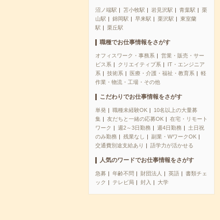
沼ノ端駅
苫小牧駅
岩見沢駅
青葉駅
栗
山駅
錦岡駅
早来駅
栗沢駅
東室蘭
駅
栗丘駅
職種でお仕事情報をさがす
オフィスワーク・事務系
営業・販売・サー
ビス系
クリエイティブ系
IT・エンジニア
系
技術系
医療・介護・福祉・教育系
軽
作業・物流・工場・その他
こだわりでお仕事情報をさがす
単発
職種未経験OK
10名以上の大量募
集
友だちと一緒の応募OK
在宅・リモート
ワーク
週2～3日勤務
週4日勤務
土日祝
のみ勤務
残業なし
副業・WワークOK
交通費別途支給あり
語学力が活かせる
人気のワードでお仕事情報をさがす
急募
年齢不問
財団法人
英語
書類チェ
ック
テレビ局
封入
大学