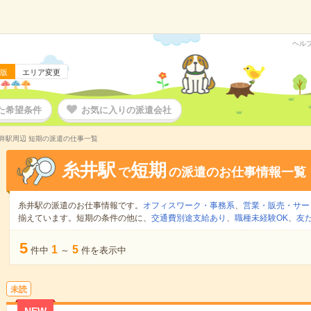
ヘル
版
エリア変更
た希望条件
お気に入りの派遣会社
井駅周辺 短期の派遣の仕事一覧
糸井駅
短期
で
の派遣のお仕事情報一覧
糸井駅の派遣のお仕事情報です。
オフィスワーク・事務系
、
営業・販売・サー
揃えています。短期の条件の他に、
交通費別途支給あり
、
職種未経験OK
、
友
5
1
5
件中
～
件を表示中
未読