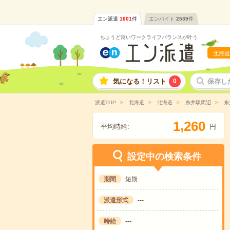
エン派遣
1601
件
エンバイト
2539
件
ちょうど良いワークライフバランスが叶う
北海道
気になる！リスト
0
保存し
派遣TOP
北海道
北海道
糸井駅周辺
糸
,
1
2
6
0
平均時給:
円
設定中の検索条件
期間
短期
派遣形式
---
時給
---