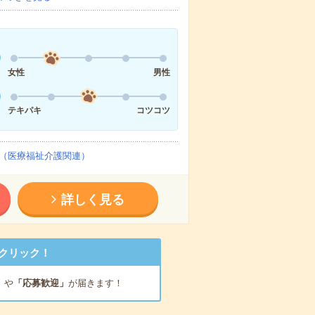
女性
男性
テキパキ
コツコツ
（医療福祉介護関連）
詳しく見る
クリック！
」
や
「応募歓迎」
が届きます！