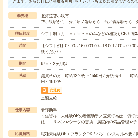
きます。さらに日払い制度も利用OK！シフトも柔軟に相談できるの
勤務地
北海道苫小牧市
苫小牧駅から---分／沼ノ端駅から---分／青葉駅から---
曜日頻度
シフト制（月～日）※平日のみなどの相談もOK※週3
時間
【シフト例】07:00～16:0009:00～18:0017:00
談ください！
期間
即日～2ヶ月以上
時給
無資格の方：時給1240円～1550円 / 介護福祉士：時給1
円～1812円
交通費
全額支給
仕事内容
看護助手
＼無資格・未経験OKの看護助手／医療行為は一切行
は…・リネンやシーツの交換・病院内の備品管理やチ
応募資格
職種未経験OK / ブランクOK / パソコンスキル不要 /