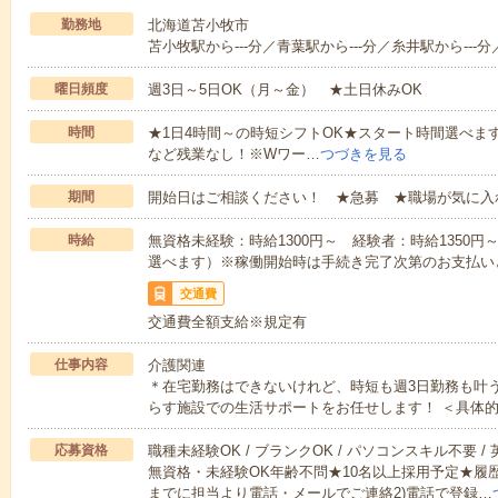
勤務地
北海道苫小牧市
苫小牧駅から---分／青葉駅から---分／糸井駅から---分
曜日頻度
週3日～5日OK（月～金） ★土日休みOK
時間
★1日4時間～の時短シフトOK★スタート時間選べます！7:00～1
など残業なし！※Wワー…
つづきを見る
期間
開始日はご相談ください！ ★急募 ★職場が気に入
時給
無資格未経験：時給1300円～ 経験者：時給1350
選べます）※稼働開始時は手続き完了次第のお支払い
交通費
交通費全額支給※規定有
仕事内容
介護関連
＊在宅勤務はできないけれど、時短も週3日勤務も叶
らす施設での生活サポートをお任せします！ ＜具体
応募資格
職種未経験OK / ブランクOK / パソコンスキル不要 /
無資格・未経験OK年齢不問★10名以上採用予定★履
までに担当より電話・メールでご連絡2)電話で登録…