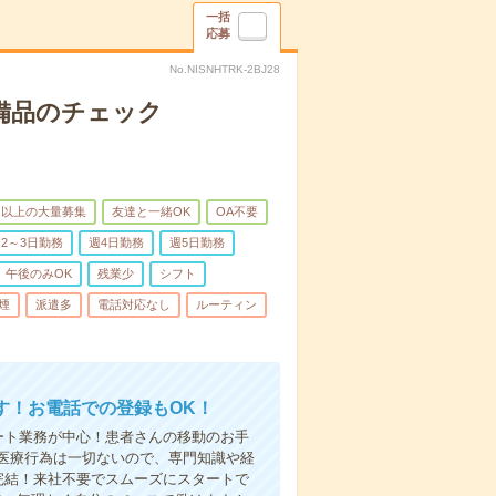
一括
応募
No.NISNHTRK-2BJ28
で備品のチェック
名以上の大量募集
友達と一緒OK
OA不要
2～3日勤務
週4日勤務
週5日勤務
午後のみOK
残業少
シフト
煙
派遣多
電話対応なし
ルーティン
す！お電話での登録もOK！
ート業務が中心！患者さんの移動のお手
医療行為は一切ないので、専門知識や経
完結！来社不要でスムーズにスタートで