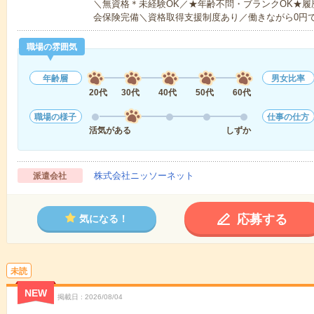
＼無資格＊未経験OK／★年齢不問・ブランクOK★履
会保険完備＼資格取得支援制度あり／働きながら0円
職場の雰囲気
年齢層
男女比率
20代
30代
40代
50代
60代
職場の様子
仕事の仕方
活気がある
しずか
株式会社ニッソーネット
派遣会社
応募する
気になる！
未読
NEW
掲載日
2026/08/04