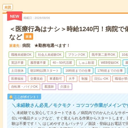
未読
NEW
掲載日
2026/08/06
＜医療行為はナシ＞時給1240円！病院
など
派遣
病院 ★勤務地選べます！
派遣先
職種未経験OK
社会人未経験OK
ブランクOK
既卒第二新卒OK
10
英語不要
履歴書不要
40～50代活躍
しゅふ歓迎
WEB登録OK
週
土日祝休
朝10時以降スタート
16時前までの仕事
17時前までの仕事
医療福祉
交費支給
車通勤可
大手
制服
日払いOK
職場が禁
自転車・バイクOK
看護師
介護士
ここがポイント！
＼未経験さん必見／モクモク・コツコツ作業がメインで
＼ 未経験でも安心してスタートできる ／病院内でのかんたんなサポ
伝いや備品チェックなど、すぐ覚えられる作業からスタートします。
験は不要です！＼ はじめやすさもバッチリ ／面談・登録はお電話で