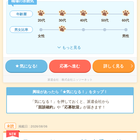
職場の雰囲気
年齢層
20代
30代
40代
50代
60代
男女比率
女性
男性
もっと見る
気になる!
応募へ進む
詳しく見る
派遣会社
株式会社ニッソーネット
興味があったら「★気になる！」をタップ！
「気になる！」を押しておくと、派遣会社から
「面談確約」
や
「応募歓迎」
が届きます！
未読
掲載日
2026/08/06
NEW