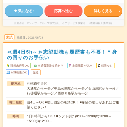
気になる!
応募へ進む
詳しく見る
派遣会社
マンパワーグループ株式会社 ケアサービス事業部 （医療福祉介護関連）
未読
掲載日
2026/08/03
≪週4日5h～≫志望動機も履歴書も不要！＊身
の回りのお手伝い
職種未経験OK
交通費別途支給あり
土日祝日が休み
残業なし
WEB登録OK
派遣
札幌市中央区
勤務地
大通駅から---分／中島公園駅から---分／石山通駅から---分／
行啓通駅から---分／西線６条駅から---分
週4日～OK ■曜日固定の相談OK！ ■希望の曜日があればご相
曜日頻度
談ください！
1日5時間からOK！■シフト例(1)8:00～13:00(2)10:00～
時間
15:00(3)12:00…