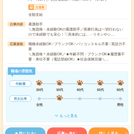
交通費
全額支給
看護助手
仕事内容
＼無資格・未経験OKの看護助手／医療行為は一切行わない
ので未経験でも安心！▽具体的には…・リネンやシ…
職種未経験OK / ブランクOK / パソコンスキル不要 / 英語力不
応募資格
要
＼無資格＊未経験OK／★年齢不問・ブランクOK★履歴書不
要・来社不要（電話登録OK）★社会保険完備＼…
職場の雰囲気
年齢層
20代
30代
40代
50代
60代
男女比率
女性
男性
もっと見る
気になる!
応募へ進む
詳しく見る