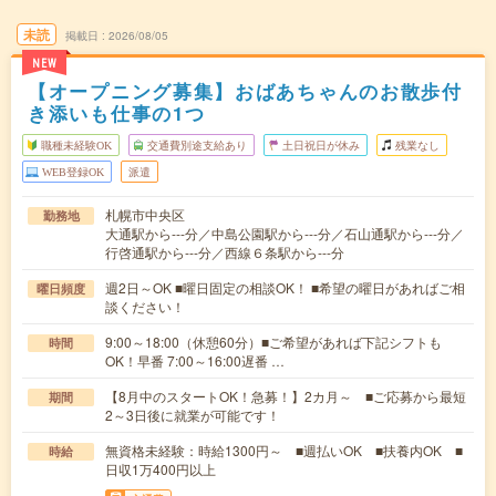
未読
掲載日
2026/08/05
NEW
【オープニング募集】おばあちゃんのお散歩付
き添いも仕事の1つ
職種未経験OK
交通費別途支給あり
土日祝日が休み
残業なし
WEB登録OK
派遣
札幌市中央区
勤務地
大通駅から---分／中島公園駅から---分／石山通駅から---分／
行啓通駅から---分／西線６条駅から---分
週2日～OK ■曜日固定の相談OK！ ■希望の曜日があればご相
曜日頻度
談ください！
9:00～18:00（休憩60分）■ご希望があれば下記シフトも
時間
OK！早番 7:00～16:00遅番 …
【8月中のスタートOK！急募！】2カ月～ ■ご応募から最短
期間
2～3日後に就業が可能です！
無資格未経験：時給1300円～ ■週払いOK ■扶養内OK ■
時給
日収1万400円以上