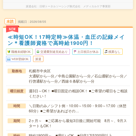
派遣会社
日研トータルソーシング株式会社 メディカルケア事業部
未読
掲載日
2026/08/05
NEW
≪時短OK！17時定時≫体温・血圧の記録メイ
ン＊看護師資格で高時給1900円！
職種未経験OK
交通費別途支給あり
土日祝日が休み
残業なし
WEB登録OK
派遣
札幌市中央区
勤務地
大通駅から---分／中島公園駅から---分／石山通駅から---分／
行啓通駅から---分／西線６条駅から---分
週3日～OK！ ■曜日固定の相談OK！ ■ご希望の曜日をご相談
曜日頻度
ください！
＼日勤のみ／シフト例・10:00～15:00・9:00～17:00（休憩
時間
60分）■ご希望があればその…
2ヶ月～ ■ご応募から最短3日後に開始可能 8月～、9月ス
期間
タートもOK！
時給1900円～ ■週払いOK ■日収1万5200円以上
時給