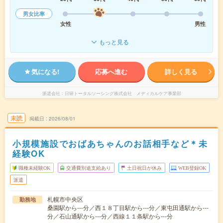
男女比率
女性
男性
もっと見る
気になる!
応募へ進む
詳しく見る
派遣会社
日研トータルソーシング株式会社 メディカルケア事業部
未読
掲載日
2026/08/01
小規模施設でおばあちゃんのお話相手など＊未
経験OK
職種未経験OK
交通費別途支給あり
土日祝日が休み
WEB登録OK
派遣
札幌市中央区
勤務地
桑園駅から---分／西１８丁目駅から---分／東屯田通駅から---
分／石山通駅から---分／西線１１条駅から---分