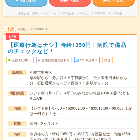
派遣会社
日研トータルソーシング株式会社 メディカルケア事業部 ナース派遣
未読
掲載日
2026/08/04
NEW
【医療行為はナシ】時給1350円！病院で備品
のチェックなど＊
職種未経験OK
交通費別途支給あり
WEB登録OK
派遣
札幌市中央区
勤務地
桑園駅から---分／西１８丁目駅から---分／東屯田通駅から---
分／石山通駅から---分／西線１１条駅から---分
シフト制（月～日） ※平日のみなどの相談もOK ※週3なども
曜日頻度
相談OK
【シフト例】07:00～16:0009:00～18:0017:00～09:00※ 上記
時間
は一例です！そ…
即日～2ヶ月以上
期間
無資格の方：時給1350円～1687円 / 介護福祉士：時給1550
時給
円～1937円 / 初任者以上：時給1450円～1812円