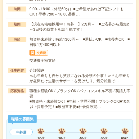
9:00～18:00（休憩60分）■ご希望があれば下記シフトも
時間
OK！早番 7:00～16:00遅番 …
【現在も積極採用中！急募！】2カ月～ ■ご応募から最短2
期間
～3日後の就業も相談可能です！
無資格未経験：時給1300円～ ■週払いOK ■扶養内OK ■
時給
日収1万400円以上
交通費
交通費全額支給
介護関連
仕事内容
≪お年寄りも自分も笑顔になれる介護の仕事！≫＊お年寄り
が昼間だけ生活のサポートを受けたり、気分転換で…
職種未経験OK / ブランクOK / パソコンスキル不要 / 英語力不
応募資格
要
■無資格・未経験OK！■年齢・学歴不問！ブランクOK!■10名
以上採用予定！■履歴書不要■社会保険完…
職場の雰囲気
年齢層
20代
30代
40代
50代
60代