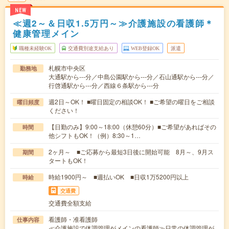
NEW
≪週2～＆日収1.5万円～≫介護施設の看護師＊
健康管理メイン
職種未経験OK
交通費別途支給あり
WEB登録OK
派遣
札幌市中央区
勤務地
大通駅から---分／中島公園駅から---分／石山通駅から---分／
行啓通駅から---分／西線６条駅から---分
週2日～OK！ ■曜日固定の相談OK！ ■ご希望の曜日をご相談
曜日頻度
ください！
【日勤のみ】9:00～18:00（休憩60分）■ご希望があればその
時間
他シフトもOK！（例）8:30～1…
2ヶ月～ ■ご応募から最短3日後に開始可能 8月～、9月ス
期間
タートもOK！
時給1900円～ ■週払いOK ■日収1万5200円以上
時給
交通費
交通費全額支給
看護師・准看護師
仕事内容
≪介護施設で体調管理がメインの看護師≫日常の体調管理が