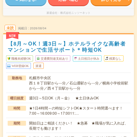
派遣会社
株式会社ニッソーネット
未読
掲載日
2026/08/04
NEW
【8月～OK！週3日～】ホテルライクな高齢者
マンションで生活サポート＊時短OK
職種未経験OK
交通費別途支給あり
土日祝日が休み
残業なし
WEB登録OK
派遣
札幌市中央区
勤務地
西１８丁目駅から---分／石山通駅から---分／幌南小学校前駅
から---分／西４丁目駅から---分
週3日～5日OK（月～金） ★土日休みOK
曜日頻度
★1日4時間～の時短シフトOK★スタート時間選べます！
時間
7:00～16:009:00～17:0011:…
開始日はご相談ください！ ★急募 ★職場が気に入れば、
期間
長期でも働けます！