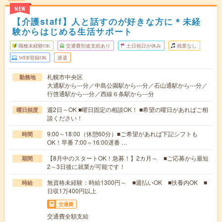
NEW
【介護staff】人と話すのが好きな方に＊未経
験からはじめる生活サポート
職種未経験OK
交通費別途支給あり
土日祝日が休み
残業なし
WEB登録OK
派遣
札幌市中央区
勤務地
大通駅から---分／中島公園駅から---分／石山通駅から---分／
行啓通駅から---分／西線６条駅から---分
週2日～OK ■曜日固定の相談OK！ ■希望の曜日があればご相
曜日頻度
談ください！
9:00～18:00（休憩60分）■ご希望があれば下記シフトも
時間
OK！早番 7:00～16:00遅番 …
【8月中のスタートOK！急募！】2カ月～ ■ご応募から最短
期間
2～3日後に就業が可能です！
無資格未経験：時給1300円～ ■週払いOK ■扶養内OK ■
時給
日収1万400円以上
交通費
交通費全額支給