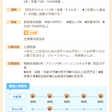
OK！早番 7:00～16:00遅番 …
【8月中のスタートOK！急募！】2カ月～ ■ご応募から最短
期間
2～3日後に就業が可能です！
無資格未経験：時給1300円～ ■週払いOK ■扶養内OK ■
時給
日収1万400円以上
交通費
交通費全額支給
介護関連
仕事内容
≪自立した生活のための見守りやお手伝い！≫お年寄りが少
人数で生活する「グループホーム」。利用者さんが…
職種未経験OK / ブランクOK / パソコンスキル不要 / 英語力不
応募資格
要
■資格・経験・年齢不問■学歴不問■10名以上採用予定！■履
歴書不要■面談確約■社会保険完備■社員登用…
職場の雰囲気
年齢層
20代
30代
40代
50代
60代
男女比率