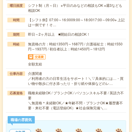
シフト制（月～日） ※平日のみなどの相談もOK ※週3なども
曜日頻度
相談OK
【シフト例】07:00～16:0009:00～18:0017:00～09:00※ 上記
時間
は一例です！そ…
即日～2ヶ月以上 ■開始日の相談OK！
期間
無資格の方：時給1350円～1687円 / 介護福祉士：時給1550
時給
円～1937円 / 初任者以上：時給1450円～1812円
交通費
全額支給
介護関連
仕事内容
／利用者の方の日常生活をサポート！＼▽具体的には…・買
い物や散歩に付き添ったり・折り紙や体操などのレ…
職種未経験OK / ブランクOK / パソコンスキル不要 / 英語力不
応募資格
要
＼無資格＊未経験OK／★年齢不問・ブランクOK★履歴書不
要・来社不要（電話登録OK）★社会保険完備＼…
職場の雰囲気