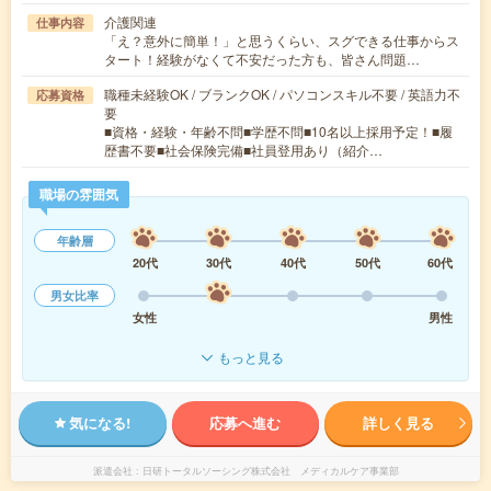
介護関連
仕事内容
「え？意外に簡単！」と思うくらい、スグできる仕事からス
タート！経験がなくて不安だった方も、皆さん問題…
職種未経験OK / ブランクOK / パソコンスキル不要 / 英語力不
応募資格
要
■資格・経験・年齢不問■学歴不問■10名以上採用予定！■履
歴書不要■社会保険完備■社員登用あり（紹介…
職場の雰囲気
年齢層
20代
30代
40代
50代
60代
男女比率
女性
男性
もっと見る
気になる!
応募へ進む
詳しく見る
派遣会社
日研トータルソーシング株式会社 メディカルケア事業部