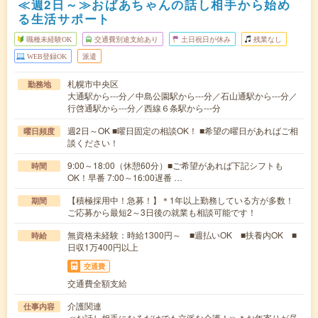
≪週2日～≫おばあちゃんの話し相手から始め
る生活サポート
職種未経験OK
交通費別途支給あり
土日祝日が休み
残業なし
WEB登録OK
派遣
札幌市中央区
勤務地
大通駅から---分／中島公園駅から---分／石山通駅から---分／
行啓通駅から---分／西線６条駅から---分
週2日～OK ■曜日固定の相談OK！ ■希望の曜日があればご相
曜日頻度
談ください！
9:00～18:00（休憩60分）■ご希望があれば下記シフトも
時間
OK！早番 7:00～16:00遅番 …
【積極採用中！急募！】＊1年以上勤務している方が多数！
期間
ご応募から最短2～3日後の就業も相談可能です！
無資格未経験：時給1300円～ ■週払いOK ■扶養内OK ■
時給
日収1万400円以上
交通費
交通費全額支給
介護関連
仕事内容
≪お話し相手になるだけでも立派な介護！≫＊お年寄りが昼