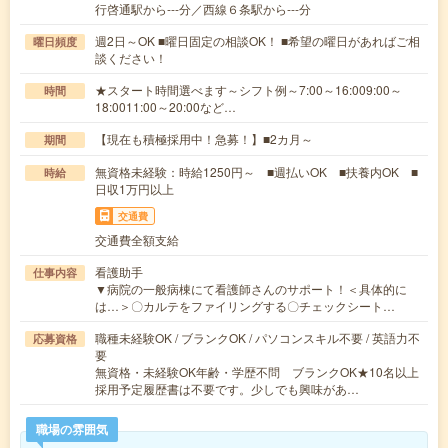
行啓通駅から---分／西線６条駅から---分
週2日～OK ■曜日固定の相談OK！ ■希望の曜日があればご相
曜日頻度
談ください！
★スタート時間選べます～シフト例～7:00～16:009:00～
時間
18:0011:00～20:00など…
【現在も積極採用中！急募！】■2カ月～
期間
無資格未経験：時給1250円～ ■週払いOK ■扶養内OK ■
時給
日収1万円以上
交通費
交通費全額支給
看護助手
仕事内容
▼病院の一般病棟にて看護師さんのサポート！＜具体的に
は…＞〇カルテをファイリングする〇チェックシート…
職種未経験OK / ブランクOK / パソコンスキル不要 / 英語力不
応募資格
要
無資格・未経験OK年齢・学歴不問 ブランクOK★10名以上
採用予定履歴書は不要です。少しでも興味があ…
職場の雰囲気