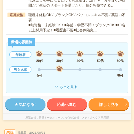
間だけ生活のサポートを受けたり、気分転換できる…
職種未経験OK / ブランクOK / パソコンスキル不要 / 英語力不
応募資格
要
■無資格・未経験OK！■年齢・学歴不問！ブランクOK!■10名
以上採用予定！■履歴書不要■社会保険完…
職場の雰囲気
年齢層
20代
30代
40代
50代
60代
男女比率
女性
男性
もっと見る
気になる!
応募へ進む
詳しく見る
派遣会社
日研トータルソーシング株式会社 メディカルケア事業部
未読
掲載日
2026/08/06