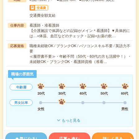
交通費
交通費全額支給
看護師・准看護師
仕事内容
【介護施設で体調などの記録がメイン＊看護師】▼具体的に
は…○体温、血圧などのチェック・記録○お薬の飲…
職種未経験OK / ブランクOK / パソコンスキル不要 / 英語力不
応募資格
要
≪履歴書不要≫・年齢不問（50代・60代の方も活躍中！）・
未経験OK・ブランクOK・看護師資格（准看…
職場の雰囲気
年齢層
20代
30代
40代
50代
60代
男女比率
女性
男性
もっと見る
気になる!
応募へ進む
詳しく見る