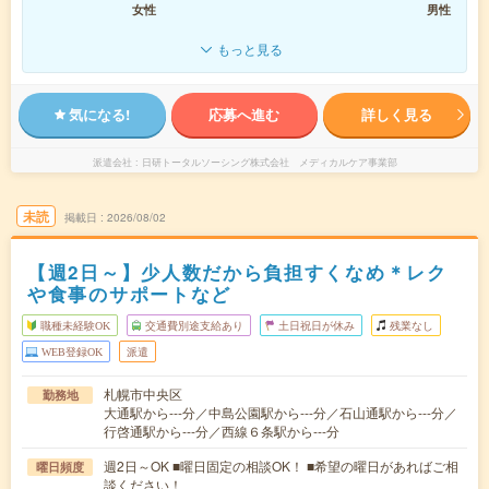
女性
男性
もっと見る
気になる!
応募へ進む
詳しく見る
派遣会社
日研トータルソーシング株式会社 メディカルケア事業部
未読
掲載日
2026/08/02
【週2日～】少人数だから負担すくなめ＊レク
や食事のサポートなど
職種未経験OK
交通費別途支給あり
土日祝日が休み
残業なし
WEB登録OK
派遣
札幌市中央区
勤務地
大通駅から---分／中島公園駅から---分／石山通駅から---分／
行啓通駅から---分／西線６条駅から---分
週2日～OK ■曜日固定の相談OK！ ■希望の曜日があればご相
曜日頻度
談ください！