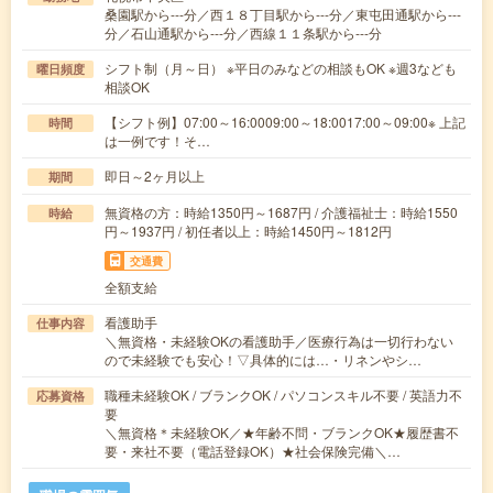
桑園駅から---分／西１８丁目駅から---分／東屯田通駅から---
分／石山通駅から---分／西線１１条駅から---分
シフト制（月～日） ※平日のみなどの相談もOK ※週3なども
曜日頻度
相談OK
【シフト例】07:00～16:0009:00～18:0017:00～09:00※ 上記
時間
は一例です！そ…
即日～2ヶ月以上
期間
無資格の方：時給1350円～1687円 / 介護福祉士：時給1550
時給
円～1937円 / 初任者以上：時給1450円～1812円
交通費
全額支給
看護助手
仕事内容
＼無資格・未経験OKの看護助手／医療行為は一切行わない
ので未経験でも安心！▽具体的には…・リネンやシ…
職種未経験OK / ブランクOK / パソコンスキル不要 / 英語力不
応募資格
要
＼無資格＊未経験OK／★年齢不問・ブランクOK★履歴書不
要・来社不要（電話登録OK）★社会保険完備＼…