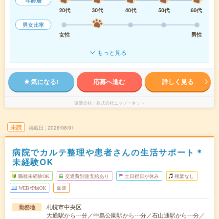
年齢層
20代
30代
40代
50代
60代
男女比率
女性
男性
もっと見る
気になる!
応募へ進む
詳しく見る
派遣会社
株式会社ニッソーネット
未読
掲載日
2026/08/01
病院でカルテ整理や患者さんの生活サポート＊
未経験OK
職種未経験OK
交通費別途支給あり
土日祝日が休み
残業なし
WEB登録OK
派遣
札幌市中央区
勤務地
大通駅から---分／中島公園駅から---分／石山通駅から---分／