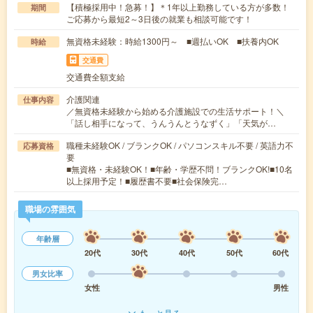
【積極採用中！急募！】＊1年以上勤務している方が多数！
期間
ご応募から最短2～3日後の就業も相談可能です！
無資格未経験：時給1300円～ ■週払いOK ■扶養内OK
時給
交通費
交通費全額支給
介護関連
仕事内容
／無資格未経験から始める介護施設での生活サポート！＼
「話し相手になって、うんうんとうなずく」「天気が…
職種未経験OK / ブランクOK / パソコンスキル不要 / 英語力不
応募資格
要
■無資格・未経験OK！■年齢・学歴不問！ブランクOK!■10名
以上採用予定！■履歴書不要■社会保険完…
職場の雰囲気
年齢層
20代
30代
40代
50代
60代
男女比率
女性
男性
もっと見る