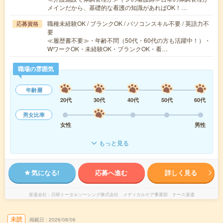
メインだから、基礎的な看護の知識があればOK！…
職種未経験OK / ブランクOK / パソコンスキル不要 / 英語力不
応募資格
要
≪履歴書不要≫・年齢不問（50代・60代の方も活躍中！）・
WワークOK・未経験OK・ブランクOK・看…
職場の雰囲気
年齢層
20代
30代
40代
50代
60代
男女比率
女性
男性
もっと見る
気になる!
応募へ進む
詳しく見る
派遣会社
日研トータルソーシング株式会社 メディカルケア事業部 ナース派遣
未読
掲載日
2026/08/06