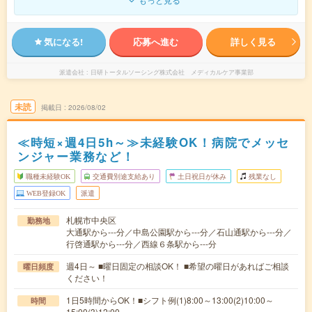
気になる!
応募へ進む
詳しく見る
派遣会社
日研トータルソーシング株式会社 メディカルケア事業部
未読
掲載日
2026/08/02
≪時短×週4日5h～≫未経験OK！病院でメッセ
ンジャー業務など！
職種未経験OK
交通費別途支給あり
土日祝日が休み
残業なし
WEB登録OK
派遣
札幌市中央区
勤務地
大通駅から---分／中島公園駅から---分／石山通駅から---分／
行啓通駅から---分／西線６条駅から---分
週4日～ ■曜日固定の相談OK！ ■希望の曜日があればご相談
曜日頻度
ください！
1日5時間からOK！■シフト例(1)8:00～13:00(2)10:00～
時間
15:00(3)12:00…