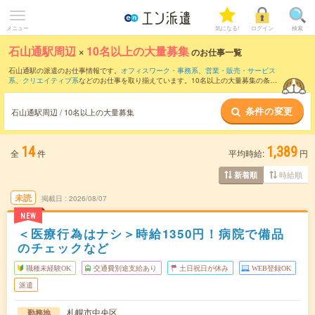
メニュー
気になる!
ログイン
検索
石山通駅周辺
×
10名以上の大量募集
のお仕事一覧
石山通駅の派遣のお仕事情報です。
オフィスワーク・事務系
、
営業・販売・サービス
系
、
クリエイティブ系
などのお仕事を取り揃えています。10名以上の大量募集の条件
の他に、
交通費別途支給あり
、
職種未経験OK
、
友だちと一緒の応募OK
などのこだわ
り条件も取り揃えています。
条件の変更
石山通駅周辺 / 10名以上の大量募集
14
1,389
全
件
平均時給:
円
時給順
新着順
未読
掲載日
2026/08/07
NEW
＜医療行為はナシ＞時給1350円！病院で備品
のチェックなど
職種未経験OK
交通費別途支給あり
土日祝日が休み
WEB登録OK
派遣
札幌市中央区
勤務地