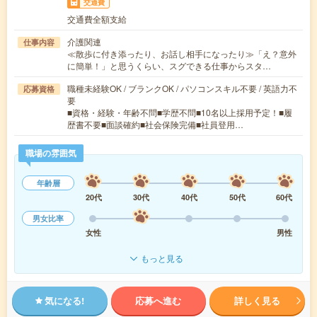
交通費
交通費全額支給
介護関連
仕事内容
≪散歩に付き添ったり、お話し相手になったり≫「え？意外
に簡単！」と思うくらい、スグできる仕事からスタ…
職種未経験OK / ブランクOK / パソコンスキル不要 / 英語力不
応募資格
要
■資格・経験・年齢不問■学歴不問■10名以上採用予定！■履
歴書不要■面談確約■社会保険完備■社員登用…
職場の雰囲気
年齢層
20代
30代
40代
50代
60代
男女比率
女性
男性
もっと見る
気になる!
応募へ進む
詳しく見る