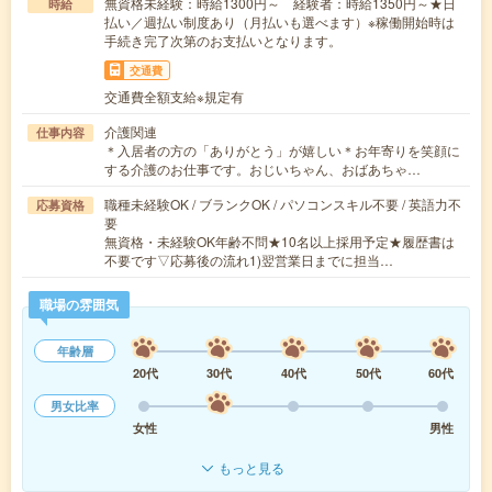
無資格未経験：時給1300円～ 経験者：時給1350円～★日
時給
払い／週払い制度あり（月払いも選べます）※稼働開始時は
手続き完了次第のお支払いとなります。
交通費
交通費全額支給※規定有
介護関連
仕事内容
＊入居者の方の「ありがとう」が嬉しい＊お年寄りを笑顔に
する介護のお仕事です。おじいちゃん、おばあちゃ…
職種未経験OK / ブランクOK / パソコンスキル不要 / 英語力不
応募資格
要
無資格・未経験OK年齢不問★10名以上採用予定★履歴書は
不要です▽応募後の流れ1)翌営業日までに担当…
職場の雰囲気
年齢層
20代
30代
40代
50代
60代
男女比率
女性
男性
もっと見る