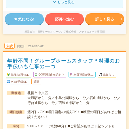
もっと見る
気になる!
応募へ進む
詳しく見る
派遣会社
日研トータルソーシング株式会社 メディカルケア事業部
未読
掲載日
2026/08/02
年齢不問！グループホームスタッフ＊料理のお
手伝いも仕事の一つ
職種未経験OK
交通費別途支給あり
土日祝日が休み
残業なし
WEB登録OK
派遣
札幌市中央区
勤務地
大通駅から---分／中島公園駅から---分／石山通駅から---分／
行啓通駅から---分／西線６条駅から---分
週2日～OK ■曜日固定の相談OK！ ■希望の曜日があればご相
曜日頻度
談ください！
9:00～18:00（休憩60分）■ご希望があれば下記シフトも
時間