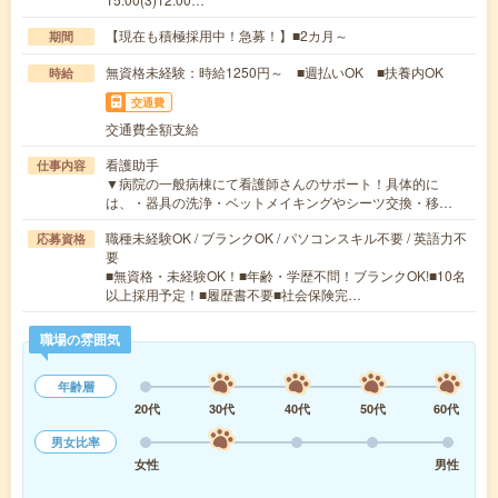
【現在も積極採用中！急募！】■2カ月～
期間
無資格未経験：時給1250円～ ■週払いOK ■扶養内OK
時給
交通費
交通費全額支給
看護助手
仕事内容
▼病院の一般病棟にて看護師さんのサポート！具体的に
は、・器具の洗浄・ベットメイキングやシーツ交換・移…
職種未経験OK / ブランクOK / パソコンスキル不要 / 英語力不
応募資格
要
■無資格・未経験OK！■年齢・学歴不問！ブランクOK!■10名
以上採用予定！■履歴書不要■社会保険完…
職場の雰囲気
年齢層
20代
30代
40代
50代
60代
男女比率
女性
男性