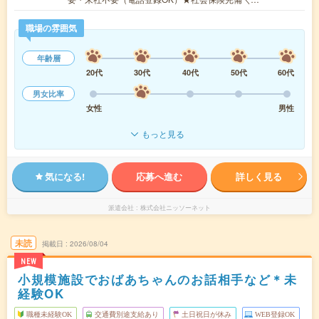
職場の雰囲気
年齢層
20代
30代
40代
50代
60代
男女比率
女性
男性
もっと見る
気になる!
応募へ進む
詳しく見る
派遣会社
株式会社ニッソーネット
未読
掲載日
2026/08/04
NEW
小規模施設でおばあちゃんのお話相手など＊未
経験OK
職種未経験OK
交通費別途支給あり
土日祝日が休み
WEB登録OK