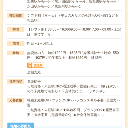
旭川駅から---分／旭川四条駅から---分／新旭川駅から---分／
永山駅から---分／東旭川駅から---分
シフト制（月～日） ※平日のみなどの相談もOK ※週3なども
曜日頻度
相談OK
【シフト例】07:00～16:0009:00～18:0017:00～09:00※ 上記
時間
は一例です！そ…
即日～2ヶ月以上
期間
無資格の方：時給1300円～1625円 / 介護福祉士：時給1550
時給
円～1937円 / 初任者以上：時給1450円～1812円
交通費
全額支給
看護助手
仕事内容
＼無資格・未経験OKの看護助手／医療行為は一切行わない
ので未経験でも安心！▽具体的には…・リネンやシ…
職種未経験OK / ブランクOK / パソコンスキル不要 / 英語力不
応募資格
要
＼無資格＊未経験OK／★年齢不問・ブランクOK★履歴書不
要・来社不要（電話登録OK）★社会保険完備＼…
職場の雰囲気