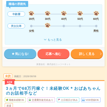
職場の雰囲気
年齢層
20代
30代
40代
50代
60代
男女比率
女性
男性
もっと見る
気になる!
応募へ進む
詳しく見る
派遣会社
株式会社ニッソーネット
未読
掲載日
2026/08/06
NEW
3ヵ月で68万円稼ぐ！未経験OK＊おばあちゃん
のお話相手など
職種未経験OK
交通費別途支給あり
土日祝日が休み
WEB登録OK
派遣