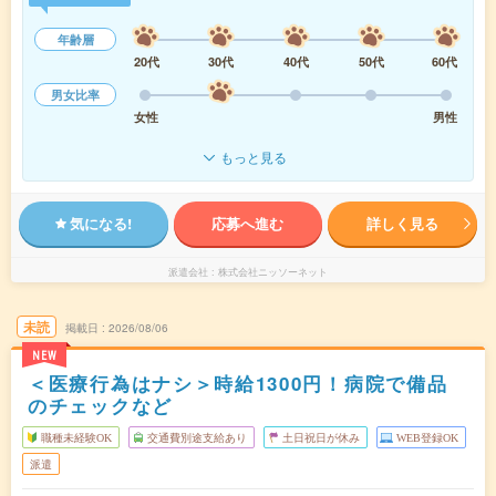
年齢層
20代
30代
40代
50代
60代
男女比率
女性
男性
もっと見る
気になる!
応募へ進む
詳しく見る
派遣会社
株式会社ニッソーネット
未読
掲載日
2026/08/06
NEW
＜医療行為はナシ＞時給1300円！病院で備品
のチェックなど
職種未経験OK
交通費別途支給あり
土日祝日が休み
WEB登録OK
派遣