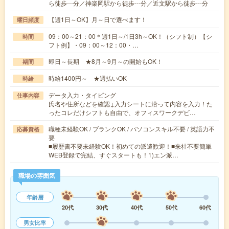
ら徒歩---分／神楽岡駅から徒歩---分／近文駅から徒歩---分
【週1日～OK】月～日で選べます！
曜日頻度
09：00～21：00＊週1日～/1日3h～OK！（シフト制）【シ
時間
フト例】・09：00～12：00・…
即日～長期 ★8月～9月～の開始もOK！
期間
時給1400円～ ★週払いOK
時給
データ入力・タイピング
仕事内容
氏名や住所などを確認↓入力シートに沿って内容を入力！た
ったコレだけシフトも自由で、オフィスワークデビ…
職種未経験OK / ブランクOK / パソコンスキル不要 / 英語力不
応募資格
要
■履歴書不要未経験OK！初めての派遣歓迎！■来社不要簡単
WEB登録で完結、すぐスタートも！1)エン派…
職場の雰囲気
年齢層
20代
30代
40代
50代
60代
男女比率