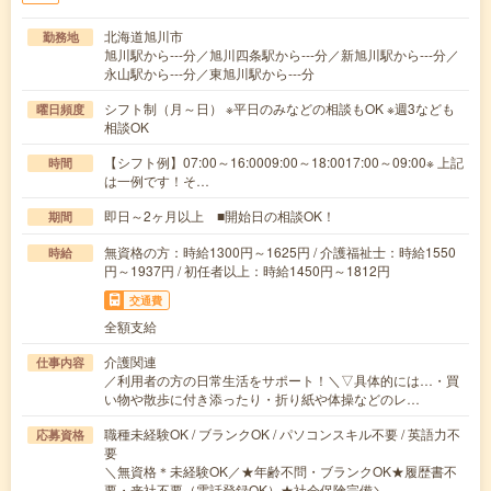
北海道旭川市
勤務地
旭川駅から---分／旭川四条駅から---分／新旭川駅から---分／
永山駅から---分／東旭川駅から---分
シフト制（月～日） ※平日のみなどの相談もOK ※週3なども
曜日頻度
相談OK
【シフト例】07:00～16:0009:00～18:0017:00～09:00※ 上記
時間
は一例です！そ…
即日～2ヶ月以上 ■開始日の相談OK！
期間
無資格の方：時給1300円～1625円 / 介護福祉士：時給1550
時給
円～1937円 / 初任者以上：時給1450円～1812円
交通費
全額支給
介護関連
仕事内容
／利用者の方の日常生活をサポート！＼▽具体的には…・買
い物や散歩に付き添ったり・折り紙や体操などのレ…
職種未経験OK / ブランクOK / パソコンスキル不要 / 英語力不
応募資格
要
＼無資格＊未経験OK／★年齢不問・ブランクOK★履歴書不
要・来社不要（電話登録OK）★社会保険完備＼…