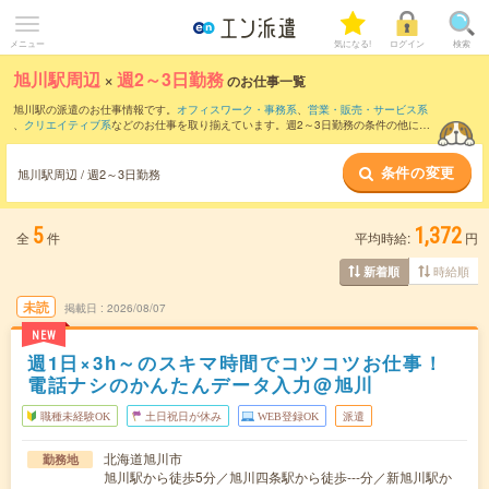
メニュー
気になる!
ログイン
検索
旭川駅周辺
×
週2～3日勤務
のお仕事一覧
旭川駅の派遣のお仕事情報です。
オフィスワーク・事務系
、
営業・販売・サービス系
、
クリエイティブ系
などのお仕事を取り揃えています。週2～3日勤務の条件の他に、
交通費別途支給あり
、
職種未経験OK
、
友だちと一緒の応募OK
などのこだわり条件も
取り揃えています。
条件の変更
旭川駅周辺 / 週2～3日勤務
5
1,372
全
件
平均時給:
円
時給順
新着順
未読
掲載日
2026/08/07
NEW
週1日×3h～のスキマ時間でコツコツお仕事！
電話ナシのかんたんデータ入力@旭川
職種未経験OK
土日祝日が休み
WEB登録OK
派遣
北海道旭川市
勤務地
旭川駅から徒歩5分／旭川四条駅から徒歩---分／新旭川駅か