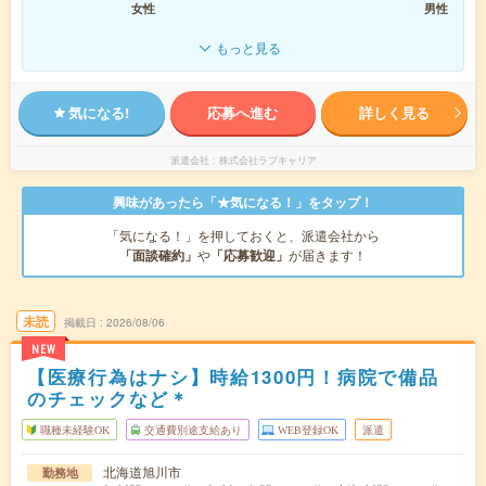
女性
男性
もっと見る
気になる!
応募へ進む
詳しく見る
派遣会社
株式会社ラブキャリア
興味があったら「★気になる！」をタップ！
「気になる！」を押しておくと、派遣会社から
「面談確約」
や
「応募歓迎」
が届きます！
未読
掲載日
2026/08/06
NEW
【医療行為はナシ】時給1300円！病院で備品
のチェックなど＊
職種未経験OK
交通費別途支給あり
WEB登録OK
派遣
北海道旭川市
勤務地