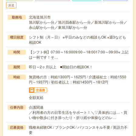
派遣
北海道旭川市
勤務地
旭川駅から---分／旭川四条駅から---分／新旭川駅から---分／
永山駅から---分／東旭川駅から---分
シフト制（月～日） ※平日のみなどの相談もOK ※週3なども
曜日頻度
相談OK
【シフト例】07:00～16:0009:00～18:0017:00～09:00※ 上記
時間
は一例です！そ…
即日～2ヶ月以上 ■開始日の相談OK！
期間
無資格の方：時給1300円～1625円 / 介護福祉士：時給1550
時給
円～1937円 / 初任者以上：時給1450円～1812円
交通費
全額支給
介護関連
仕事内容
／利用者の方の日常生活をサポート！＼▽具体的には…・買
い物や散歩に付き添ったり・折り紙や体操などのレ…
職種未経験OK / ブランクOK / パソコンスキル不要 / 英語力不
応募資格
要