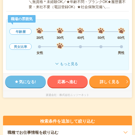
＼無資格＊未経験OK／★年齢不問・ブランクOK★履歴書不
要・来社不要（電話登録OK）★社会保険完備＼…
職場の雰囲気
年齢層
20代
30代
40代
50代
60代
男女比率
女性
男性
もっと見る
気になる!
応募へ進む
詳しく見る
派遣会社
株式会社ニッソーネット
検索条件を追加して絞り込む
職種
でお仕事情報を絞り込む