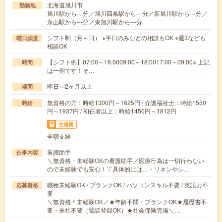
北海道旭川市
勤務地
旭川駅から---分／旭川四条駅から---分／新旭川駅から---分／
永山駅から---分／東旭川駅から---分
シフト制（月～日） ※平日のみなどの相談もOK ※週3なども
曜日頻度
相談OK
【シフト例】07:00～16:0009:00～18:0017:00～09:00※ 上記
時間
は一例です！そ…
即日～2ヶ月以上
期間
無資格の方：時給1300円～1625円 / 介護福祉士：時給1550
時給
円～1937円 / 初任者以上：時給1450円～1812円
交通費
全額支給
看護助手
仕事内容
＼無資格・未経験OKの看護助手／医療行為は一切行わない
ので未経験でも安心！▽具体的には…・リネンやシ…
職種未経験OK / ブランクOK / パソコンスキル不要 / 英語力不
応募資格
要
＼無資格＊未経験OK／★年齢不問・ブランクOK★履歴書不
要・来社不要（電話登録OK）★社会保険完備＼…