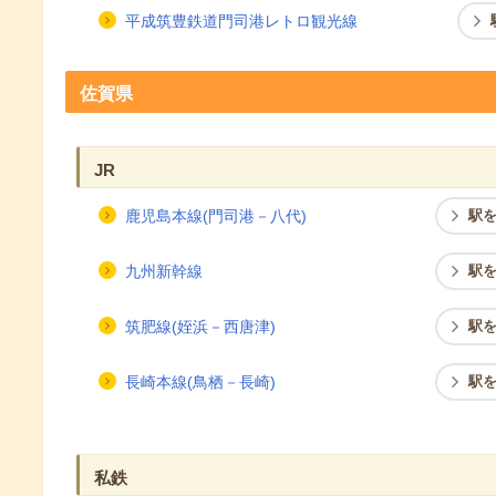
平成筑豊鉄道門司港レトロ観光線
佐賀県
JR
鹿児島本線(門司港－八代)
駅
九州新幹線
駅
筑肥線(姪浜－西唐津)
駅
長崎本線(鳥栖－長崎)
駅
私鉄