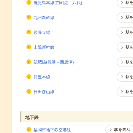
鹿児島本線(門司港－八代)
駅
九州新幹線
駅
後藤寺線
駅
山陽新幹線
駅
筑肥線(姪浜－西唐津)
駅
日豊本線
駅
日田彦山線
駅
地下鉄
福岡市地下鉄空港線
駅を選ぶ