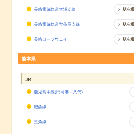
長崎電気軌道大浦支線
駅を
長崎電気軌道蛍茶屋支線
駅を
長崎ロープウェイ
駅を
熊本県
JR
鹿児島本線(門司港－八代)
肥薩線
三角線