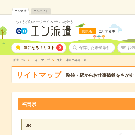
エン派遣
エンバイト
ちょうど良いワークライフバランスが叶う
関東版
エリア変更
気になる！リスト
0
保存した希望条件
お
派遣TOP
サイトマップ
九州・沖縄の路線一覧
サイトマップ
路線・駅からお仕事情報をさがす
福岡県
JR