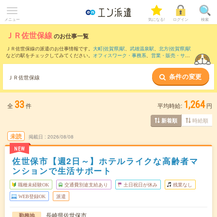
メニュー
気になる!
ログイン
検索
ＪＲ佐世保線
のお仕事一覧
ＪＲ佐世保線の派遣のお仕事情報です。
大町(佐賀県)駅
、
武雄温泉駅
、
北方(佐賀県)駅
などの駅をチェックしてみてください。
オフィスワーク・事務系
、
営業・販売・サー
ビス系
、
クリエイティブ系
などのお仕事を取り揃えています。さらに、
短期
・
単発
な
どの期間や、
職種未経験OK
などのこだわり条件で絞り込んでいただけます。
条件の変更
ＪＲ佐世保線
33
1,264
全
件
平均時給:
円
時給順
新着順
未読
掲載日
2026/08/08
NEW
佐世保市【週2日～】ホテルライクな高齢者マ
ンションで生活サポート
職種未経験OK
交通費別途支給あり
土日祝日が休み
残業なし
WEB登録OK
派遣
長崎県佐世保市
勤務地