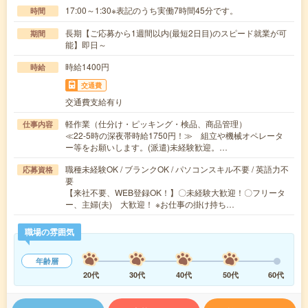
17:00～1:30※表記のうち実働7時間45分です。
時間
長期【ご応募から1週間以内(最短2日目)のスピード就業が可
期間
能】即日～
時給1400円
時給
交通費
交通費支給有り
軽作業（仕分け・ピッキング・検品、商品管理）
仕事内容
≪22-5時の深夜帯時給1750円！≫ 組立や機械オペレータ
ー等をお願いします。(派遣)未経験歓迎。…
職種未経験OK / ブランクOK / パソコンスキル不要 / 英語力不
応募資格
要
【来社不要、WEB登録OK！】〇未経験大歓迎！〇フリータ
ー、主婦(夫) 大歓迎！ ※お仕事の掛け持ち…
職場の雰囲気
年齢層
20代
30代
40代
50代
60代