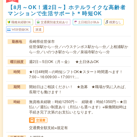
【8月～OK！週2日～】ホテルライクな高齢者
マンションで生活サポート＊時短OK
職種未経験OK
交通費別途支給あり
土日祝日が休み
残業なし
WEB登録OK
派遣
長崎県佐世保市
勤務地
佐世保駅から---分／ハウステンボス駅から---分／上相浦駅か
ら---分／いのつき駅から---分／泉福寺駅から---分
週2日～5日OK（月～金） ★土日休みOK
曜日頻度
★1日4時間～の時短シフトOK★スタート時間選べます！
時間
7:00～16:009:00～17:0011:…
開始日はご相談ください！ ★急募 ★職場が気に入れば、
期間
長期でも働けます！
無資格未経験：時給1250円～ 経験者：時給1350円～★日
時給
払い／週払い制度あり（月払いも選べます）※稼働開始時は
手続き完了次第のお支払いとなります。
交通費
交通費全額支給※規定有