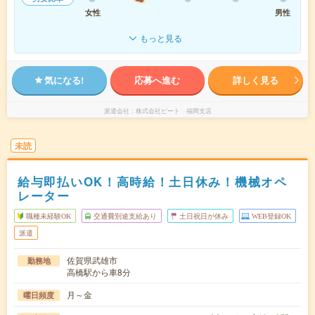
女性
男性
もっと見る
気になる!
応募へ進む
詳しく見る
派遣会社
株式会社ビート 福岡支店
未読
給与即払いOK！高時給！土日休み！機械オペ
レーター
職種未経験OK
交通費別途支給あり
土日祝日が休み
WEB登録OK
派遣
佐賀県武雄市
勤務地
高橋駅から車8分
月～金
曜日頻度