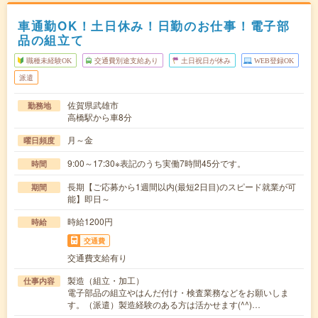
車通勤OK！土日休み！日勤のお仕事！電子部
品の組立て
職種未経験OK
交通費別途支給あり
土日祝日が休み
WEB登録OK
派遣
佐賀県武雄市
勤務地
高橋駅から車8分
月～金
曜日頻度
9:00～17:30※表記のうち実働7時間45分です。
時間
長期【ご応募から1週間以内(最短2日目)のスピード就業が可
期間
能】即日～
時給1200円
時給
交通費
交通費支給有り
製造（組立・加工）
仕事内容
電子部品の組立やはんだ付け・検査業務などをお願いしま
す。（派遣）製造経験のある方は活かせます(^^)…