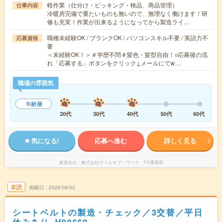
軽作業（仕分け・ピッキング・検品、商品管理）
仕事内容
冷暖房完備で重たいものも無いので、無理なく働けます！研
修も充実！作業が出来るようになってから製造ライ…
職種未経験OK / ブランクOK / パソコンスキル不要 / 英語力不
応募資格
要
＜未経験OK！＞＃学歴不問＃髪色・髪型自由！○応募後の流
れ「応募する」ボタンをクリック↓メールにてw…
職場の雰囲気
年齢層
20代
30代
40代
50代
60代
気になる!
応募へ進む
詳しく見る
派遣会社
株式会社ウィルオブ・ワーク FO事業部
未読
掲載日
2026/08/02
シートベルトの製造・チェック／3交替／平日