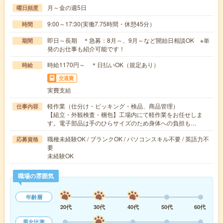
月～金の週5日
曜日頻度
9:00～17:30(実働7.75時間・休憩45分）
時間
即日～長期 ＊急募：8月～、9月～など開始日相談OK ※単
期間
発のお仕事も紹介可能です！
時給1170円～ ＊日払いOK（規定あり）
時給
交通費
実費支給
軽作業（仕分け・ピッキング・検品、商品管理）
仕事内容
【組立・外観検査・梱包】工場内にて軽作業をお任せしま
す。電子部品は手のひらサイズのため身体への負担も…
職種未経験OK / ブランクOK / パソコンスキル不要 / 英語力不
応募資格
要
未経験OK
職場の雰囲気
年齢層
20代
30代
40代
50代
60代
男女比率