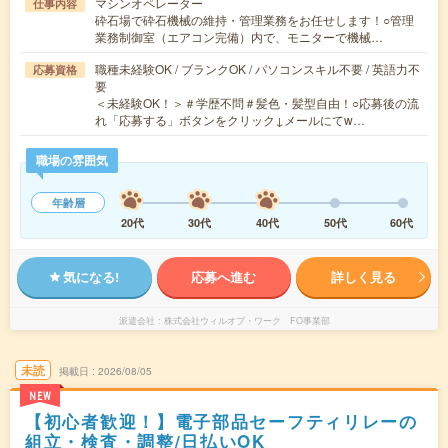
マシンオペレーター
仕事内容
砕石場で砕石機械の維持・管理業務をお任せします！○管理
業務制御室（エアコン完備）内で、モニターで機械…
職種未経験OK / ブランクOK / パソコンスキル不要 / 英語力不
応募資格
要
＜未経験OK！＞＃学歴不問＃髪色・髪型自由！○応募後の流
れ「応募する」ボタンをクリック↓メールにてw…
職場の雰囲気
年齢層
20代
30代
40代
50代
60代
気になる!
応募へ進む
詳しく見る
派遣会社
株式会社ウィルオブ・ワーク FO事業部
未読
掲載日
2026/08/05
NEW
【初心者歓迎！】電子部品セーフティリレーの
組立・検査・調整/日払いOK