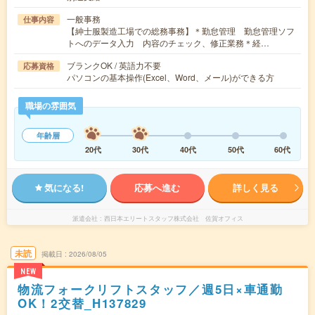
一般事務
仕事内容
【紳士服製造工場での総務事務】＊勤怠管理 勤怠管理ソフ
トへのデータ入力 内容のチェック、修正業務＊経…
ブランクOK / 英語力不要
応募資格
パソコンの基本操作(Excel、Word、メール)ができる方
職場の雰囲気
年齢層
20代
30代
40代
50代
60代
気になる!
応募へ進む
詳しく見る
派遣会社
西日本エリートスタッフ株式会社 佐賀オフィス
未読
掲載日
2026/08/05
NEW
物流フォークリフトスタッフ／週5日×車通勤
OK！2交替_H137829