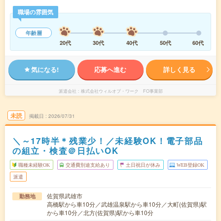
職場の雰囲気
年齢層
20代
30代
40代
50代
60代
気になる!
応募へ進む
詳しく見る
派遣会社
株式会社ウィルオブ・ワーク FO事業部
未読
掲載日
2026/07/31
＼～17時半＊残業少！／未経験OK！電子部品
の組立・検査＠日払いOK
職種未経験OK
交通費別途支給あり
土日祝日が休み
WEB登録OK
派遣
佐賀県武雄市
勤務地
高橋駅から車10分／武雄温泉駅から車10分／大町(佐賀県)駅
から車10分／北方(佐賀県)駅から車10分