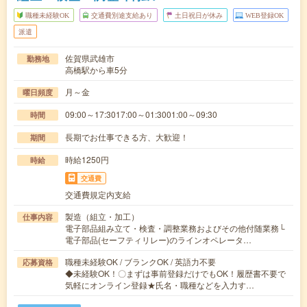
職種未経験OK
交通費別途支給あり
土日祝日が休み
WEB登録OK
派遣
佐賀県武雄市
勤務地
高橋駅から車5分
月～金
曜日頻度
09:00～17:3017:00～01:3001:00～09:30
時間
長期でお仕事できる方、大歓迎！
期間
時給1250円
時給
交通費
交通費規定内支給
製造（組立・加工）
仕事内容
電子部品組み立て・検査・調整業務およびその他付随業務└
電子部品(セーフティリレー)のラインオペレータ…
職種未経験OK / ブランクOK / 英語力不要
応募資格
◆未経験OK！〇まずは事前登録だけでもOK！履歴書不要で
気軽にオンライン登録★氏名・職種などを入力す…