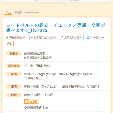
未読
掲載日
2026/08/03
シートベルトの組立・チェック／専属・交替が
選べます○_H37372
職種未経験OK
交通費別途支給あり
土日祝日が休み
WEB登録OK
派遣
佐賀県西松浦郡
勤務地
佐世保駅から車30分
月～金／週5日勤務
曜日頻度
8:30～17:15(休憩0:55)19:30～4:15(休憩0:55)9:00～
時間
15:0020:0…
即日～長期（3ヶ月以上） 最短で応募開始から1週間！
期間
時給1200円～1500円
時給
交通費
交通費規定内支給