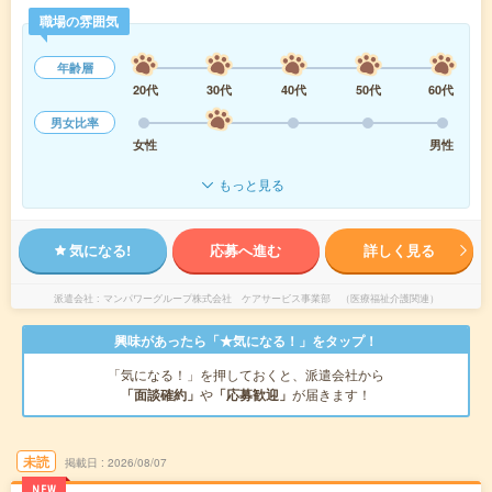
職場の雰囲気
年齢層
20代
30代
40代
50代
60代
男女比率
女性
男性
もっと見る
気になる!
応募へ進む
詳しく見る
派遣会社
マンパワーグループ株式会社 ケアサービス事業部 （医療福祉介護関連）
興味があったら「★気になる！」をタップ！
「気になる！」を押しておくと、派遣会社から
「面談確約」
や
「応募歓迎」
が届きます！
未読
掲載日
2026/08/07
NEW