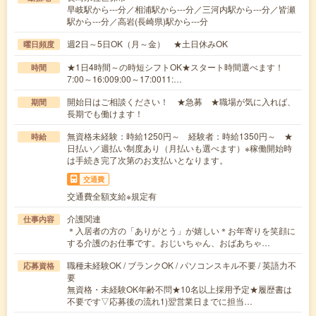
早岐駅から---分／相浦駅から---分／三河内駅から---分／皆瀬
駅から---分／高岩(長崎県)駅から---分
週2日～5日OK（月～金） ★土日休みOK
曜日頻度
★1日4時間～の時短シフトOK★スタート時間選べます！
時間
7:00～16:009:00～17:0011:…
開始日はご相談ください！ ★急募 ★職場が気に入れば、
期間
長期でも働けます！
無資格未経験：時給1250円～ 経験者：時給1350円～ ★
時給
日払い／週払い制度あり（月払いも選べます）※稼働開始時
は手続き完了次第のお支払いとなります。
交通費
交通費全額支給※規定有
介護関連
仕事内容
＊入居者の方の「ありがとう」が嬉しい＊お年寄りを笑顔に
する介護のお仕事です。おじいちゃん、おばあちゃ…
職種未経験OK / ブランクOK / パソコンスキル不要 / 英語力不
応募資格
要
無資格・未経験OK年齢不問★10名以上採用予定★履歴書は
不要です▽応募後の流れ1)翌営業日までに担当…