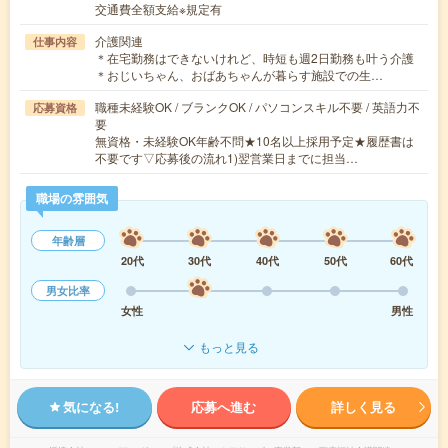
交通費全額支給※規定有
介護関連
仕事内容
＊在宅勤務はできないけれど、時短も週2日勤務も叶う介護
＊おじいちゃん、おばあちゃんが暮らす施設での生…
職種未経験OK / ブランクOK / パソコンスキル不要 / 英語力不
応募資格
要
無資格・未経験OK年齢不問★10名以上採用予定★履歴書は
不要です▽応募後の流れ1)翌営業日までに担当…
職場の雰囲気
年齢層
20代
30代
40代
50代
60代
男女比率
女性
男性
もっと見る
気になる!
応募へ進む
詳しく見る