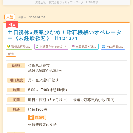
派遣会社
株式会社ウィルオブ・ワーク FO事業部
未読
掲載日
2026/08/05
NEW
土日祝休×残業少なめ！砕石機械のオペレータ
ー《未経験歓迎》_H121271
職種未経験OK
交通費別途支給あり
土日祝日が休み
WEB登録OK
派遣
佐賀県武雄市
勤務地
武雄温泉駅から車9分
月～金／週5日勤務
曜日頻度
8:00～17:00(休憩1時間)
時間
即日～長期（3ヶ月以上） 最短で応募開始から1週間！
期間
時給1300円
時給
交通費
交通費規定内支給