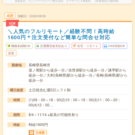
派遣会社
マンパワーグループ株式会社 ケアサービス事業部 （医療福祉介護関連）
未読
掲載日
2026/08/06
NEW
＼人気のフルリモート／経験不問！高時給
1600円＊注文受付など簡単な問合せ対応
職種未経験OK
交通費別途支給あり
在宅・リモート
WEB登録OK
派遣
長崎県長崎市
勤務地
道ノ尾駅から徒歩---分／佐世保駅から徒歩---分／諫早駅から
徒歩---分／大村(長崎県)駅から徒歩---分／長崎(長崎県)駅から
徒歩---分
土日祝含む週5日シフト制
曜日頻度
(1)09：00～18：00(2)10：00～19：00(3)11：00～20：
時間
00(4)12：00…
8/4～11/14 ※延長の可能性有り
期間
時給1600円
時給
交通費