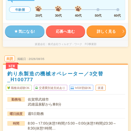
年齢層
20代
30代
40代
50代
60代
気になる!
応募へ進む
詳しく見る
派遣会社
株式会社ウィルオブ・ワーク FO事業部
未読
掲載日
2026/08/05
NEW
釣り糸製造の機械オペレーター／3交替
_H100777
職種未経験OK
交通費別途支給あり
WEB登録OK
派遣
佐賀県武雄市
勤務地
武雄温泉駅から車8分
週5日勤務
曜日頻度
8:00～17:00(休憩1時間)15:00～0:00(休憩1時間)23:30～
時間
8:30(休憩1時間…