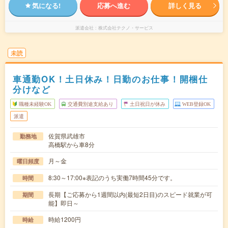
気になる!
応募へ進む
詳しく見る
派遣会社
株式会社テクノ・サービス
未読
車通勤OK！土日休み！日勤のお仕事！開梱仕
分けなど
職種未経験OK
交通費別途支給あり
土日祝日が休み
WEB登録OK
派遣
佐賀県武雄市
勤務地
高橋駅から車8分
月～金
曜日頻度
8:30～17:00※表記のうち実働7時間45分です。
時間
長期【ご応募から1週間以内(最短2日目)のスピード就業が可
期間
能】即日～
時給1200円
時給