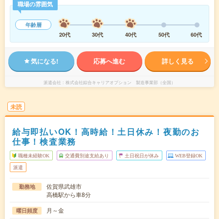
職場の雰囲気
年齢層
20代
30代
40代
50代
60代
気になる!
応募へ進む
詳しく見る
派遣会社
株式会社綜合キャリアオプション 製造事業部（全国）
未読
給与即払いOK！高時給！土日休み！夜勤のお
仕事！検査業務
職種未経験OK
交通費別途支給あり
土日祝日が休み
WEB登録OK
派遣
佐賀県武雄市
勤務地
高橋駅から車8分
月～金
曜日頻度