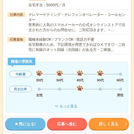
在宅手当：5000円／月
テレマーケティング・テレフォンオペレーター・コールセン
仕事内容
ター
世界的に人気のスマホメーカーの公式オンラインストアで注
文された方からのお問合せに、ご対応頂きます。～…
職種未経験OK / ブランクOK / 英語力不要
応募資格
在宅勤務のため、下記環境が用意できればＯＫです◎・ご自
宅に有線のネット回線（光回線）がある方・ご家族…
職場の雰囲気
年齢層
20代
30代
40代
50代
60代
男女比率
女性
男性
もっと見る
気になる!
応募へ進む
詳しく見る