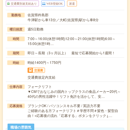
交通費別途支給あり
WEB登録OK
派遣
佐賀県杵島郡
勤務地
牛津駅から車13分／大町(佐賀県)駅から車8分
週5日勤務
曜日頻度
7:00～16:00(休憩1時間)12:00～21:00(休憩1時間)6:00～
時間
15:00(休憩1時…
即日～長期（3ヶ月以上） 最短で応募開始から1週間！
期間
時給1400円～1750円
時給
交通費
交通費規定内支給
フォークリフト
仕事内容
▼CMでおなじみの国内トップクラスの食品メーカー20代～
40代の男性活躍中！リフト免許を活かして、安…
ブランクOK / パソコンスキル不要 / 英語力不要
応募資格
ご経験のある方フォークリフト＃学歴不問＃髪色・髪型自
由！○応募後の流れ「応募する」ボタンをクリック↓…
職場の雰囲気