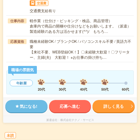
交通費
交通費支給有り
軽作業（仕分け・ピッキング・検品、商品管理）
仕事内容
倉庫内で商品の開梱や仕分けなどをお願いします。（派遣）
製造経験のある方は活かせます(^^)/ もちろ…
職種未経験OK / ブランクOK / パソコンスキル不要 / 英語力不
応募資格
要
【来社不要、WEB登録OK！】〇未経験大歓迎！〇フリータ
ー、主婦(夫) 大歓迎！ ※お仕事の掛け持ち…
職場の雰囲気
年齢層
20代
30代
40代
50代
60代
気になる!
応募へ進む
詳しく見る
派遣会社
株式会社テクノ・サービス
未読