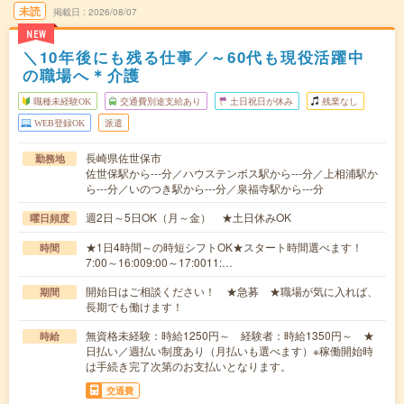
未読
掲載日
2026/08/07
NEW
＼10年後にも残る仕事／～60代も現役活躍中
の職場へ＊介護
職種未経験OK
交通費別途支給あり
土日祝日が休み
残業なし
WEB登録OK
派遣
長崎県佐世保市
勤務地
佐世保駅から---分／ハウステンボス駅から---分／上相浦駅か
ら---分／いのつき駅から---分／泉福寺駅から---分
週2日～5日OK（月～金） ★土日休みOK
曜日頻度
★1日4時間～の時短シフトOK★スタート時間選べます！
時間
7:00～16:009:00～17:0011:…
開始日はご相談ください！ ★急募 ★職場が気に入れば、
期間
長期でも働けます！
無資格未経験：時給1250円～ 経験者：時給1350円～ ★
時給
日払い／週払い制度あり（月払いも選べます）※稼働開始時
は手続き完了次第のお支払いとなります。
交通費