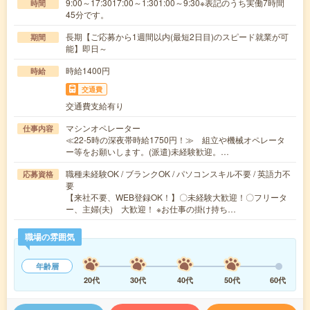
9:00～17:3017:00～1:301:00～9:30※表記のうち実働7時間
時間
45分です。
長期【ご応募から1週間以内(最短2日目)のスピード就業が可
期間
能】即日～
時給1400円
時給
交通費
交通費支給有り
マシンオペレーター
仕事内容
≪22-5時の深夜帯時給1750円！≫ 組立や機械オペレータ
ー等をお願いします。(派遣)未経験歓迎。…
職種未経験OK / ブランクOK / パソコンスキル不要 / 英語力不
応募資格
要
【来社不要、WEB登録OK！】〇未経験大歓迎！〇フリータ
ー、主婦(夫) 大歓迎！ ※お仕事の掛け持ち…
職場の雰囲気
年齢層
20代
30代
40代
50代
60代