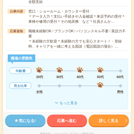
全額支給
窓口・ショールーム・カウンター受付
仕事内容
＊データ入力＊支払い手続きや入金確認＊来店予約の受付＊
車検や修理の受付＊その他庶務 など＊社員さんか…
職種未経験OK / ブランクOK / パソコンスキル不要 / 英語力不
応募資格
要
＊未経験の方歓迎＊未経験の方でも安心スタート！・登録
時、キャリアを一緒に考える面談（電話面談の場合）…
職場の雰囲気
年齢層
20代
30代
40代
50代
60代
男女比率
女性
男性
もっと見る
気になる!
応募へ進む
詳しく見る
派遣会社
パーソルテンプスタッフ株式会社