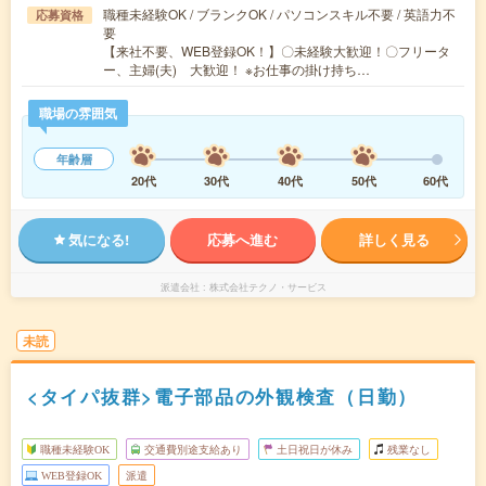
職種未経験OK / ブランクOK / パソコンスキル不要 / 英語力不
応募資格
要
【来社不要、WEB登録OK！】〇未経験大歓迎！〇フリータ
ー、主婦(夫) 大歓迎！ ※お仕事の掛け持ち…
職場の雰囲気
年齢層
20代
30代
40代
50代
60代
気になる!
応募へ進む
詳しく見る
派遣会社
株式会社テクノ・サービス
未読
<タイパ抜群>電子部品の外観検査（日勤）
職種未経験OK
交通費別途支給あり
土日祝日が休み
残業なし
WEB登録OK
派遣