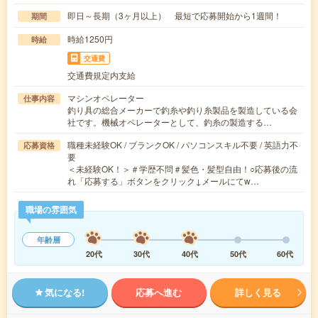
即日～長期（3ヶ月以上） 最短で応募開始から1週間！
期間
時給1250円
時給
交通費
交通費規定内支給
マシンオペレーター
仕事内容
釣り具の総合メーカーで釣糸や釣り糸製品を製造している会
社です。機械オペレーターとして、釣糸の製造する…
職種未経験OK / ブランクOK / パソコンスキル不要 / 英語力不
応募資格
要
＜未経験OK！＞＃学歴不問＃髪色・髪型自由！○応募後の流
れ「応募する」ボタンをクリック↓メールにてw…
職場の雰囲気
年齢層
20代
30代
40代
50代
60代
気になる!
応募へ進む
詳しく見る