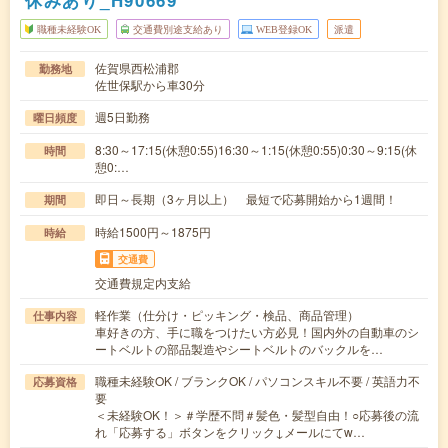
休みあり_H90669
職種未経験OK
交通費別途支給あり
WEB登録OK
派遣
佐賀県西松浦郡
勤務地
佐世保駅から車30分
週5日勤務
曜日頻度
8:30～17:15(休憩0:55)16:30～1:15(休憩0:55)0:30～9:15(休
時間
憩0:…
即日～長期（3ヶ月以上） 最短で応募開始から1週間！
期間
時給1500円～1875円
時給
交通費
交通費規定内支給
軽作業（仕分け・ピッキング・検品、商品管理）
仕事内容
車好きの方、手に職をつけたい方必見！国内外の自動車のシ
ートベルトの部品製造やシートベルトのバックルを…
職種未経験OK / ブランクOK / パソコンスキル不要 / 英語力不
応募資格
要
＜未経験OK！＞＃学歴不問＃髪色・髪型自由！○応募後の流
れ「応募する」ボタンをクリック↓メールにてw…