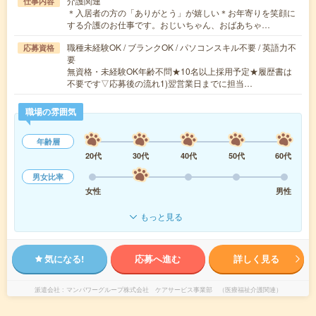
介護関連
仕事内容
＊入居者の方の「ありがとう」が嬉しい＊お年寄りを笑顔に
する介護のお仕事です。おじいちゃん、おばあちゃ…
職種未経験OK / ブランクOK / パソコンスキル不要 / 英語力不
応募資格
要
無資格・未経験OK年齢不問★10名以上採用予定★履歴書は
不要です▽応募後の流れ1)翌営業日までに担当…
職場の雰囲気
年齢層
20代
30代
40代
50代
60代
男女比率
女性
男性
もっと見る
気になる!
応募へ進む
詳しく見る
派遣会社
マンパワーグループ株式会社 ケアサービス事業部 （医療福祉介護関連）