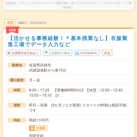
派遣会社
トランスコスモスパートナーズ株式会社（旧トランスコスモスフィールドマーケティング株
式会社）
未読
掲載日
2026/08/06
NEW
【活かせる事務経験！＊基本残業なし】衣服製
造工場でデータ入力など
交通費別途支給あり
土日祝日が休み
WEB登録OK
派遣
佐賀県武雄市
勤務地
武雄温泉駅から車15分
月～金
曜日頻度
8:30～17:25 【実働8時間00分】【休憩：12:00～12:45、
時間
15:00～15:10 計…
即日～長期 (3か月ごとの更新) スタートの時期は相談可能
期間
です
時給1100円
時給
交通費
別途支給